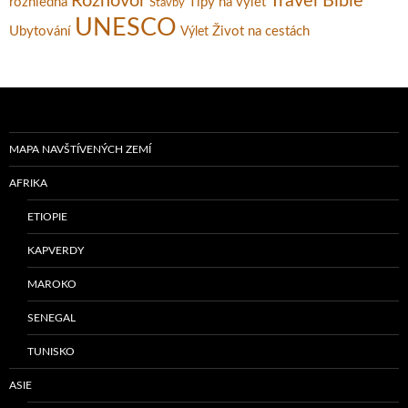
Rozhovor
Travel Bible
rozhledna
Tipy na výlet
Stavby
UNESCO
Ubytování
Život na cestách
Výlet
MAPA NAVŠTÍVENÝCH ZEMÍ
AFRIKA
ETIOPIE
KAPVERDY
MAROKO
SENEGAL
TUNISKO
ASIE