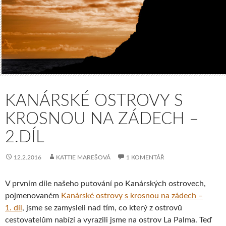
KANÁRSKÉ OSTROVY S
KROSNOU NA ZÁDECH –
2.DÍL
12.2.2016
KATTIE MAREŠOVÁ
1 KOMENTÁŘ
V prvním díle našeho putování po Kanárských ostrovech,
pojmenovaném
Kanárské ostrovy s krosnou na zádech –
1. díl
, jsme se zamysleli nad tím, co který z ostrovů
cestovatelům nabízí a vyrazili jsme na ostrov La Palma. Teď