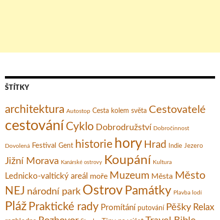
ŠTÍTKY
architektura
Cestovatelé
Cesta kolem světa
Autostop
cestování
Cyklo
Dobrodružství
Dobročinnost
hory
historie
Hrad
Festival
Gent
Dovolená
Indie
Jezero
Koupání
Jižní Morava
Kultura
Kanárské ostrovy
Město
Muzeum
Lednicko-valtický areál
moře
Města
Ostrov
Památky
NEJ
národní park
Plavba lodí
Pláž
Praktické rady
Pěšky
Relax
Promítání
putování