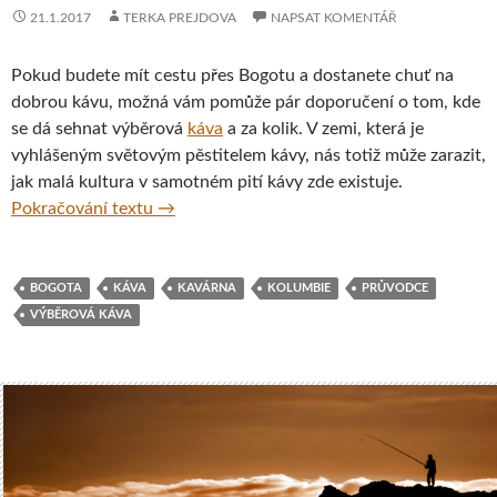
21.1.2017
TERKA PREJDOVA
NAPSAT KOMENTÁŘ
Pokud budete mít cestu přes Bogotu a dostanete chuť na
dobrou kávu, možná vám pomůže pár doporučení o tom, kde
se dá sehnat výběrová
káva
a za kolik. V zemi, která je
vyhlášeným světovým pěstitelem kávy, nás totiž může zarazit,
jak malá kultura v samotném pití kávy zde existuje.
Kavárny v Bogotě – malý průvodce těmi nej
Pokračování textu
→
BOGOTA
KÁVA
KAVÁRNA
KOLUMBIE
PRŮVODCE
VÝBĚROVÁ KÁVA