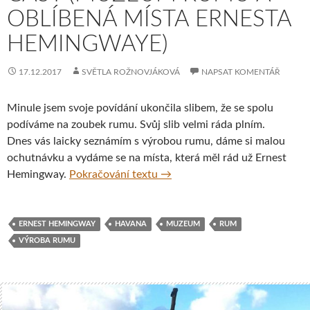
OBLÍBENÁ MÍSTA ERNESTA
HEMINGWAYE)
17.12.2017
SVĚTLA ROŽNOVJÁKOVÁ
NAPSAT KOMENTÁŘ
Minule jsem svoje povídání ukončila slibem, že se spolu
podíváme na zoubek rumu. Svůj slib velmi ráda plním.
Dnes vás laicky seznámím s výrobou rumu, dáme si malou
ochutnávku a vydáme se na místa, která měl rád už Ernest
Moje cesta Kubou – 6. část (
Hemingway.
Pokračování textu
→
ERNEST HEMINGWAY
HAVANA
MUZEUM
RUM
VÝROBA RUMU