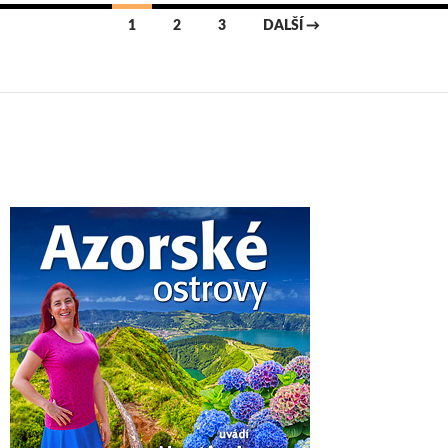
Navigace
1
2
3
DALŠÍ →
pro
příspěvky