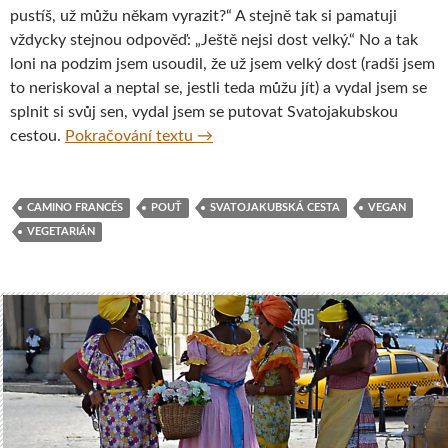
pustíš, už můžu někam vyrazit?“ A stejně tak si pamatuji
vždycky stejnou odpověď: „Ještě nejsi dost velký.“ No a tak
loni na podzim jsem usoudil, že už jsem velký dost (radši jsem
to neriskoval a neptal se, jestli teda můžu jít) a vydal jsem se
splnit si svůj sen, vydal jsem se putovat Svatojakubskou
Vegetariánem na Svatojakubské ces
cestou.
Pokračování textu
→
CAMINO FRANCÉS
POUŤ
SVATOJAKUBSKÁ CESTA
VEGAN
VEGETARIÁN