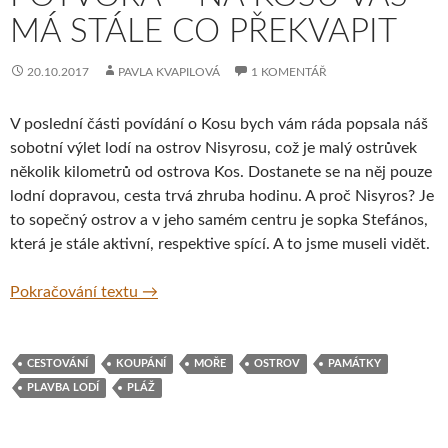
MÁ STÁLE CO PŘEKVAPIT
20.10.2017
PAVLA KVAPILOVÁ
1 KOMENTÁŘ
V poslední části povídání o Kosu bych vám ráda popsala náš
sobotní výlet lodí na ostrov Nisyrosu, což je malý ostrůvek
několik kilometrů od ostrova Kos. Dostanete se na něj pouze
lodní dopravou, cesta trvá zhruba hodinu. A proč Nisyros? Je
to sopečný ostrov a v jeho samém centru je sopka Stefános,
která je stále aktivní, respektive spící. A to jsme museli vidět.
Spící sopka a mořská potvora – na Kosu vás
Pokračování textu
→
CESTOVÁNÍ
KOUPÁNÍ
MOŘE
OSTROV
PAMÁTKY
PLAVBA LODÍ
PLÁŽ