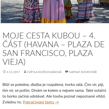
MOJE CESTA KUBOU – 4.
ČÁST (HAVANA – PLAZA DE
SAN FRANCISCO, PLAZA
VIEJA)
4.11.2017
SVĚTLA ROŽNOVJÁKOVÁ
NAPSAT KOMENTÁŘ
Blíží se poledne, dlažba je rozpálená, horko sálá. Čím víc piji,
tím víc se potím. Dívám se kolem a nejsem sama. Také ostatní
to horko začíná udolávat. Ale touha poznat nepoznané vítězí.
Moje cesta Kubou – 4. část (Hav
Zvládnu to.
Pokračování textu
→