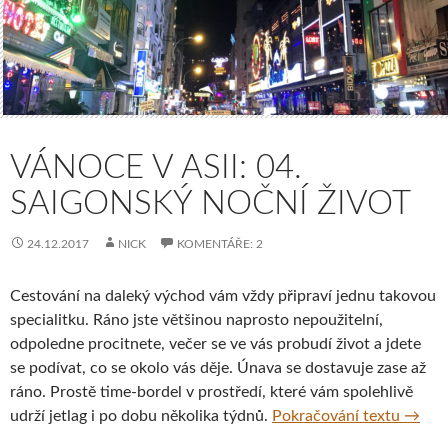
VÁNOCE V ASII: 04.
SAIGONSKÝ NOČNÍ ŽIVOT
24.12.2017
NICK
KOMENTÁŘE: 2
Cestování na daleký východ vám vždy připraví jednu takovou
specialitku. Ráno jste většinou naprosto nepoužitelní,
odpoledne procitnete, večer se ve vás probudí život a jdete
se podívat, co se okolo vás děje. Únava se dostavuje zase až
ráno. Prostě time-bordel v prostředí, které vám spolehlivě
Vánoce
udrží jetlag i po dobu několika týdnů.
Pokračování textu
→