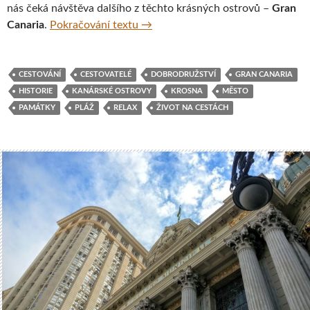
nás čeká návštěva dalšího z těchto krásných ostrovů –
Gran
Kanárské ostrovy s krosnou na záde
Canaria
.
Pokračování textu
→
CESTOVÁNÍ
CESTOVATELÉ
DOBRODRUŽSTVÍ
GRAN CANARIA
HISTORIE
KANÁRSKÉ OSTROVY
KROSNA
MĚSTO
PAMÁTKY
PLÁŽ
RELAX
ŽIVOT NA CESTÁCH