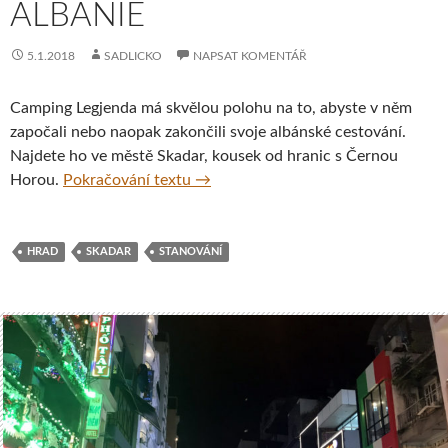
ALBÁNIE
5.1.2018
SADLICKO
NAPSAT KOMENTÁŘ
Camping Legjenda má skvělou polohu na to, abyste v něm
započali nebo naopak zakončili svoje albánské cestování.
Najdete ho ve městě Skadar, kousek od hranic s Černou
Skvělý kemp za dobrou cenu – Campi
Horou.
Pokračování textu
→
HRAD
SKADAR
STANOVÁNÍ