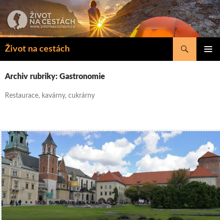
Přejít
k
obsahu
webu
Hledat
Život na cestách
ZÁKLAD
NAVIGA
Archiv rubriky: Gastronomie
MENU
Restaurace, kavárny, cukrárny