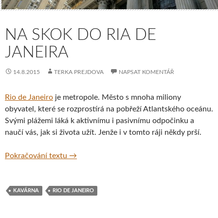
NA SKOK DO RIA DE
JANEIRA
14.8.2015
TERKA PREJDOVA
NAPSAT KOMENTÁŘ
Rio de Janeiro
je metropole. Město s mnoha miliony
obyvatel, které se rozprostírá na pobřeží Atlantského oceánu.
Svými plážemi láká k aktivnímu i pasivnímu odpočinku a
naučí vás, jak si života užít. Jenže i v tomto ráji někdy prší.
Na skok do Ria de Janeira
Pokračování textu
→
KAVÁRNA
RIO DE JANEIRO