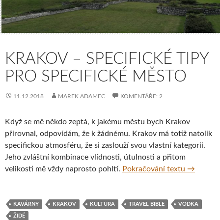
KRAKOV – SPECIFICKÉ TIPY
PRO SPECIFICKÉ MĚSTO
11.12.2018
MAREK ADAMEC
KOMENTÁŘE: 2
Když se mě někdo zeptá, k jakému městu bych Krakov
přirovnal, odpovídám, že k žádnému. Krakov má totiž natolik
specifickou atmosféru, že si zaslouží svou vlastní kategorii.
Jeho zvláštní kombinace vlídnosti, útulnosti a přitom
Krakov – 
velikosti mě vždy naprosto pohltí.
Pokračování textu
→
KAVÁRNY
KRAKOV
KULTURA
TRAVEL BIBLE
VODKA
ŽIDÉ