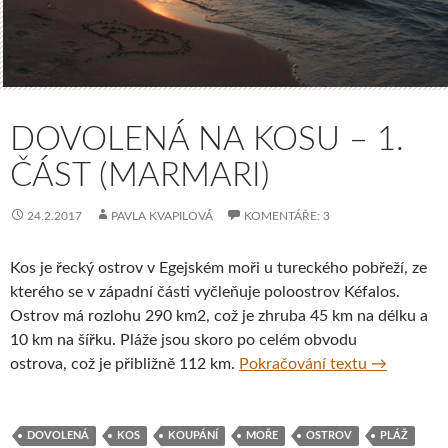
DOVOLENÁ NA KOSU – 1.
ČÁST (MARMARI)
24.2.2017
PAVLA KVAPILOVÁ
KOMENTÁŘE: 3
Kos je řecký ostrov v Egejském moři u tureckého pobřeží, ze
kterého se v západní části vyčleňuje poloostrov Kéfalos.
Ostrov má rozlohu 290 km2, což je zhruba 45 km na délku a
10 km na šířku. Pláže jsou skoro po celém obvodu
Dovolená n
ostrova, což je přibližně 112 km.
Pokračování textu
→
DOVOLENÁ
KOS
KOUPÁNÍ
MOŘE
OSTROV
PLÁŽ