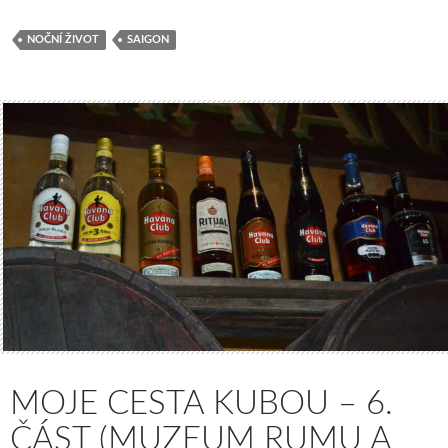
NOČNÍ ŽIVOT
SAIGON
MOJE CESTA KUBOU – 6.
ČÁST (MUZEUM RUMU A