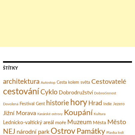
ŠTÍTKY
architektura
Cestovatelé
Cesta kolem světa
Autostop
cestování
Cyklo
Dobrodružství
Dobročinnost
hory
historie
Hrad
Festival
Gent
Dovolená
Indie
Jezero
Koupání
Jižní Morava
Kultura
Kanárské ostrovy
Město
Muzeum
Lednicko-valtický areál
moře
Města
Ostrov
Památky
NEJ
národní park
Plavba lodí