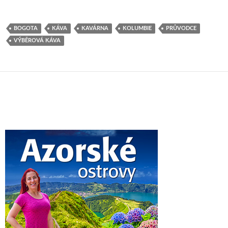
BOGOTA
KÁVA
KAVÁRNA
KOLUMBIE
PRŮVODCE
VÝBĚROVÁ KÁVA