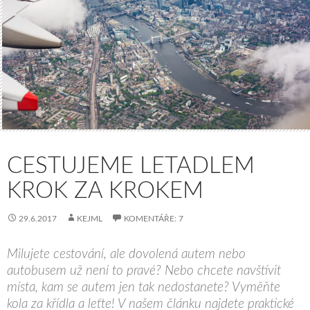
CESTUJEME LETADLEM
KROK ZA KROKEM
29.6.2017
KEJML
KOMENTÁŘE: 7
Milujete cestování, ale dovolená autem nebo
autobusem už není to pravé? Nebo chcete navštívit
místa, kam se autem jen tak nedostanete? Vyměňte
kola za křídla a leťte! V našem článku najdete praktické