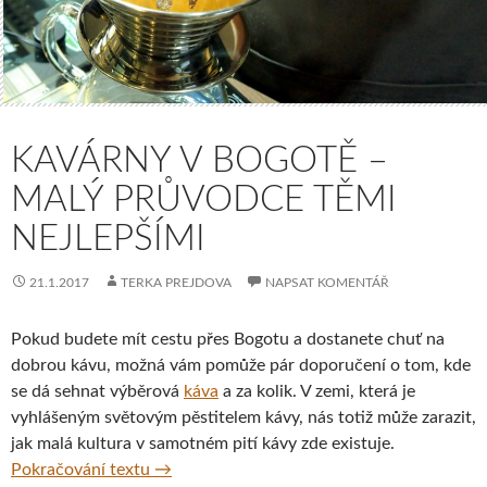
KAVÁRNY V BOGOTĚ –
MALÝ PRŮVODCE TĚMI
NEJLEPŠÍMI
21.1.2017
TERKA PREJDOVA
NAPSAT KOMENTÁŘ
Pokud budete mít cestu přes Bogotu a dostanete chuť na
dobrou kávu, možná vám pomůže pár doporučení o tom, kde
se dá sehnat výběrová
káva
a za kolik. V zemi, která je
vyhlášeným světovým pěstitelem kávy, nás totiž může zarazit,
jak malá kultura v samotném pití kávy zde existuje.
Kavárny v Bogotě – malý průvodce těmi nej
Pokračování textu
→