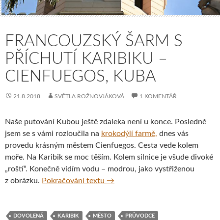
FRANCOUZSKÝ ŠARM S
PŘÍCHUTÍ KARIBIKU –
CIENFUEGOS, KUBA
21.8.2018
SVĚTLA ROŽNOVJÁKOVÁ
1 KOMENTÁŘ
Naše putování Kubou ještě zdaleka není u konce. Posledně
jsem se s vámi rozloučila na
krokodýlí farmě,
dnes vás
provedu krásným městem Cienfuegos. Cesta vede kolem
moře. Na Karibik se moc těším. Kolem silnice je všude divoké
„roští“. Konečně vidím vodu – modrou, jako vystřiženou
Francouzský šarm s příchutí Kar
z obrázku.
Pokračování textu
→
DOVOLENÁ
KARIBIK
MĚSTO
PRŮVODCE