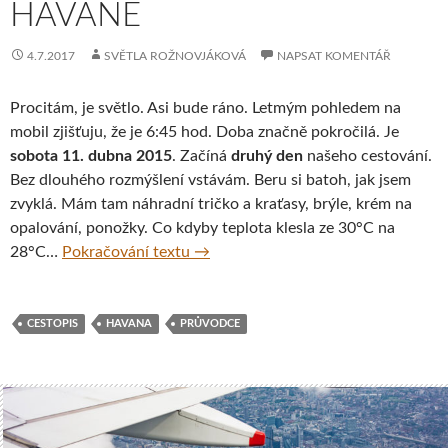
HAVANĚ
4.7.2017
SVĚTLA ROŽNOVJÁKOVÁ
NAPSAT KOMENTÁŘ
Procitám, je světlo. Asi bude ráno. Letmým pohledem na
mobil zjišťuju, že je 6:45 hod. Doba značně pokročilá. Je
sobota 11. dubna 2015
. Začíná
druhý den
našeho cestování.
Bez dlouhého rozmýšlení vstávám. Beru si batoh, jak jsem
zvyklá. Mám tam náhradní tričko a kraťasy, brýle, krém na
opalování, ponožky. Co kdyby teplota klesla ze 30°C na
Moje cesta Kubou – 3. část – Zajím
28°C…
Pokračování textu
→
CESTOPIS
HAVANA
PRŮVODCE