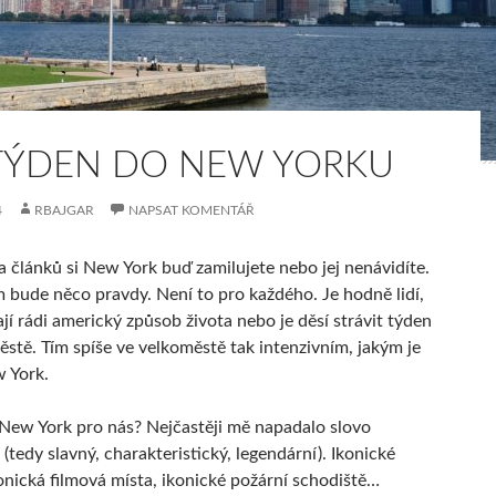
TÝDEN DO NEW YORKU
4
RBAJGAR
NAPSAT KOMENTÁŘ
 článků si New York buď zamilujete nebo jej nenávidíte.
m bude něco pravdy. Není to pro každého. Je hodně lidí,
jí rádi americký způsob života nebo je děsí strávit týden
ěstě. Tím spíše ve velkoměstě tak intenzivním, jakým je
 York.
 New York pro nás? Nejčastěji mě napadalo slovo
 (tedy slavný, charakteristický, legendární). Ikonické
onická filmová místa, ikonické požární schodiště…