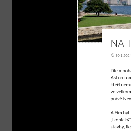
NA 
30.1.202
Dle mnoha
Asi na to
kteří nema
ve velkom
právě New
A čím byl
„ikonický“
stavby, ik