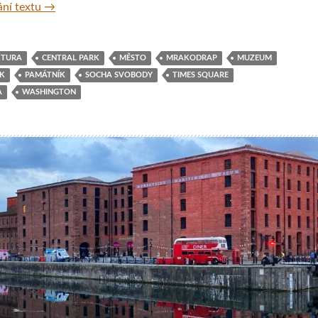
Na týden do New Yorku
ní textu
→
KTURA
CENTRAL PARK
MĚSTO
MRAKODRAP
MUZEUM
K
PAMÁTNÍK
SOCHA SVOBODY
TIMES SQUARE
A
WASHINGTON