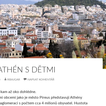
ATHÉN S DĚTMI
5
RBAJGAR
NAPSAT KOMENTÁŘ
 kam až oko dohlédne.
ými obcemi jako je město Pireus představují Athény
 aglomeraci s počtem cca 4 milionů obyvatel. Hustota