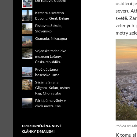
Do Katovic s dětmi
osídlení j
severu At
Katedrála svatého
světě. Zá
Bavona, Gent, Belgie
zelených p
Pískovna Sekule,
Slovensko
metry zel
Granada, Nikaragua
Vojenské technické
muzeum Lešany,
Česká republika
Proč dát šanci
bosenské Tuzle
Sýrárna Sirana
Gligora, Kolan, ostrov
Pag, Chorvatsko
Pár tipů na výlety v
okolí města Kos
Pohled na Ath
UPOZORNĚNÍ NA NOVÉ
ČLÁNKY E-MAILEM!
K tomu si