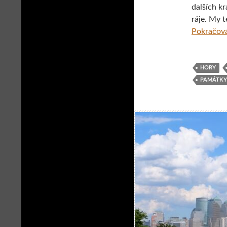
dalších k
ráje. My t
Pokračová
HORY
PAMÁTKY