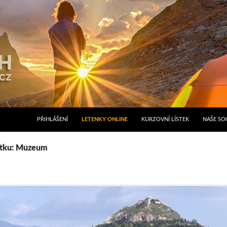
PŘIHLÁŠENÍ
LETENKY ONLINE
KURZOVNÍ LÍSTEK
NAŠE SOC
títku: Muzeum