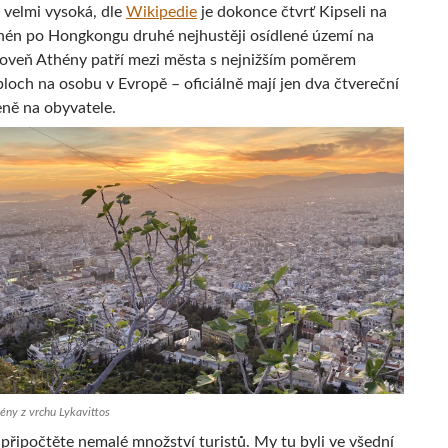
e velmi vysoká, dle
Wikipedie
je dokonce čtvrť Kipseli na
hén po Hongkongu druhé nejhustěji osídlené území na
roveň Athény patří mezi města s nejnižším poměrem
loch na osobu v Evropě – oficiálně mají jen dva čtvereční
eně na obyvatele.
ény z vrchu Lykavittos
 připočtěte nemalé množství turistů. My tu byli ve všední