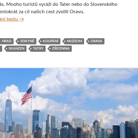
rás. Mnoho turistů vyráží do Tater nebo do Slovenského
entokrát za cíl našich cest zvolili Oravu.
S dětmi na Oravu
ní textu
→
HRAD
JESKYNĚ
KOUPÁNÍ
MUZEUM
ORAVA
SKANZEN
TATRY
ZŘÍCENINA