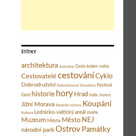
ŠTÍTKY
architektura
Cesta kolem světa
Autostop
cestování
Cestovatelé
Cyklo
Dobrodružství
Festival
Dobročinnost
Dovolená
hory
historie
Hrad
Gent
Indie
Jezero
Koupání
Jižní Morava
Kanárské ostrovy
Lednicko-valtický areál
moře
Kultura
Město
NEJ
Muzeum
Města
Ostrov
Památky
národní park