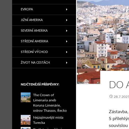
EVROPA
JIŽNÍ AMERIKA
SEVERNÍ AMERIKA
STŘEDNÍ AMERIKA
STŘEDNÍ VÝCHOD
ŽIVOT NA CESTÁCH
DO 
NEJČTENĚJŠÍ PŘÍSPĚVKY:
The Crown of
28.7.202
Limenaria aneb
Koruna Limenárie,
ostrov Thassos, Řecko
Zástavba,
Nejzajímavější místa
S přilehl
Turecka
souvislou