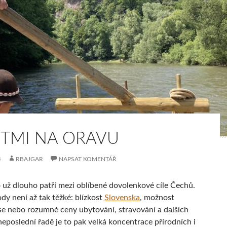
ĚTMI NA ORAVU
4
RBAJGAR
NAPSAT KOMENTÁŘ
 už dlouho patří mezi oblíbené dovolenkové cíle Čechů.
dy není až tak těžké: blízkost
Slovenska
, možnost
se nebo rozumné ceny ubytování, stravování a dalších
neposlední řadě je to pak velká koncentrace přírodních i