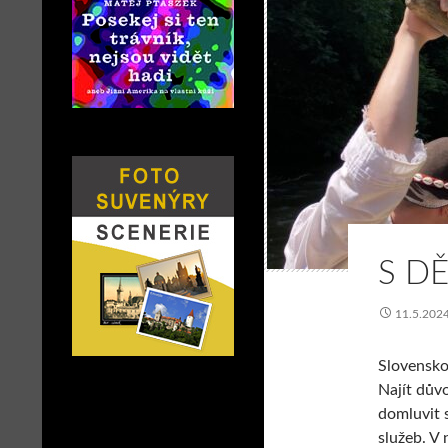
S D
11.5.202
Slovensko
Najít důvo
domluvit 
služeb. V 