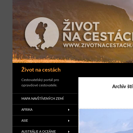
Přejít
k
obsahu
webu
Hledat
Život na cestách
Cestovatelský portál pro
opravdové cestovatele.
Archiv š
MAPA NAVŠTÍVENÝCH ZEMÍ
AFRIKA
ASIE
AUSTRÁLIE A OCEÁNIE