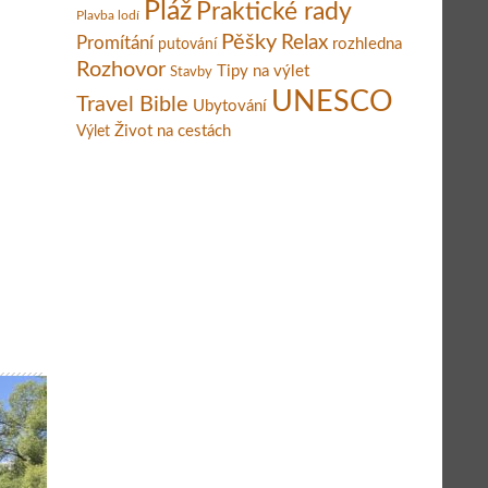
Pláž
Praktické rady
Plavba lodí
Pěšky
Relax
Promítání
rozhledna
putování
Rozhovor
Tipy na výlet
Stavby
UNESCO
Travel Bible
Ubytování
Život na cestách
Výlet