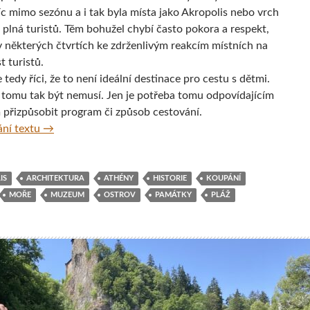
íc mimo sezónu a i tak byla místa jako Akropolis nebo vrch
 plná turistů. Těm bohužel chybí často pokora a respekt,
v některých čtvrtích ke zdrženlivým reakcím místních na
 turistů.
 tedy říci, že to není ideální destinace pro cestu s dětmi.
 tomu tak být nemusí. Jen je potřeba tomu odpovídajícím
přizpůsobit program či způsob cestování.
Do Athén s dětmi
ní textu
→
IS
ARCHITEKTURA
ATHÉNY
HISTORIE
KOUPÁNÍ
MOŘE
MUZEUM
OSTROV
PAMÁTKY
PLÁŽ