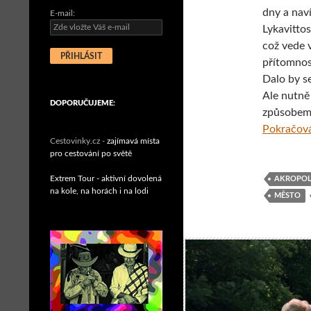
dny a nav
E-mail:
Lykavittos
což vede 
přítomnost
Dalo by se
Ale nutně
DOPORUČUJEME:
způsobem 
Pokračová
Cestovinky.cz -
zajímavá místa
pro cestování po světě
Extrem Tour - aktivní dovolená
AKROPOL
na kole, na horách i na lodi
MĚSTO