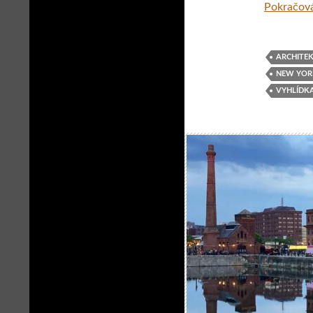
Pokračová
ARCHITE
NEW YOR
VYHLÍDK