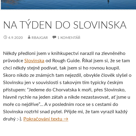
NA TÝDEN DO SLOVINSKA
4.9.2020
RBAJGAR
1 KOMENTÁŘ
Někdy předloni jsem v knihkupectví narazil na zlevněného
průvodce
Slovinska
od Rough Guide. Říkal jsem si, že se tam
chci někdy stejně podívat, tak jsem si ho rovnou koupil.
Skoro nikdo ze známých tam nejezdil, obvykle člověk slyšel o
Slovinsku jen v souvislosti s takovým tím typicky českým
přístupem: “Jedeme do Chorvatska k moři, přes Slovinsko,
hlavně rychle na jeden zátah a nikde nezastavovat, ať jsme u
moře co nejdříve”… A v posledním roce se s cestami do
Slovinska roztrhl snad pytel. Přijde mi, že tam vyrazil každý
Na týden do Slovinska
druhý :-).
Pokračování textu
→