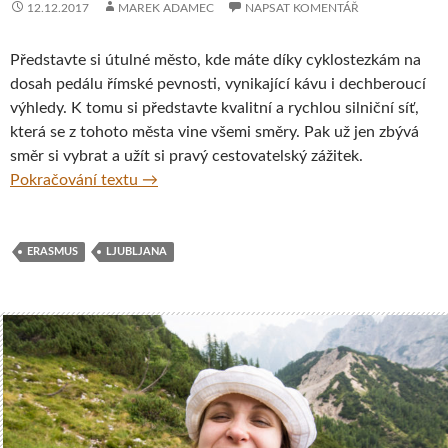
12.12.2017
MAREK ADAMEC
NAPSAT KOMENTÁŘ
Představte si útulné město, kde máte díky cyklostezkám na
dosah pedálu římské pevnosti, vynikající kávu i dechberoucí
výhledy. K tomu si představte kvalitní a rychlou silniční síť,
která se z tohoto města vine všemi směry. Pak už jen zbývá
směr si vybrat a užít si pravý cestovatelský zážitek.
Slovinsko – nenápadný klenot Evropy
Pokračování textu
→
ERASMUS
LJUBLJANA