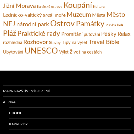
Koupání
Jižní Morava
Kultura
Kanárské ostrovy
Město
Muzeum
Lednicko-valtický areál
moře
Města
Ostrov
Památky
NEJ
národní park
Plavba lodí
Pláž
Praktické rady
Pěšky
Relax
Promítání
putování
Rozhovor
Travel Bible
rozhledna
Tipy na výlet
Stavby
UNESCO
Ubytování
Život na cestách
Výlet
MAPA NAVŠTÍVENÝCH ZEMÍ
AFRIKA
ETIOPIE
KAPVERDY