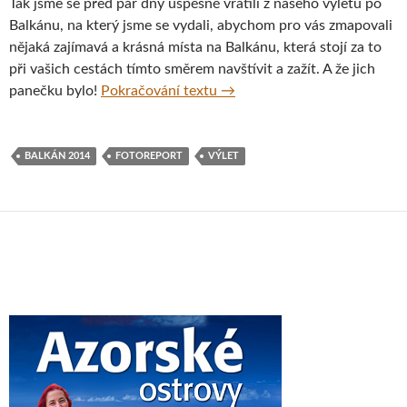
Tak jsme se před pár dny úspěšně vrátili z našeho výletu po
Balkánu, na který jsme se vydali, abychom pro vás zmapovali
nějaká zajímavá a krásná místa na Balkánu, která stojí za to
při vašich cestách tímto směrem navštívit a zažít. A že jich
Balkán 2014 – fotoreport z n
panečku bylo!
Pokračování textu
→
BALKÁN 2014
FOTOREPORT
VÝLET