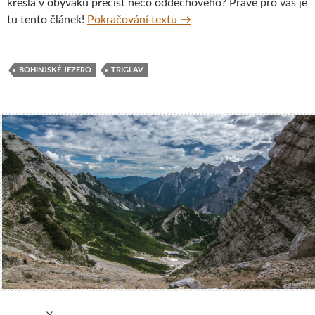
křesla v obýváku přečíst něco oddechového? Právě pro vás je
Letní dobrodružství na cest
tu tento článek!
Pokračování textu
→
BOHINJSKÉ JEZERO
TRIGLAV