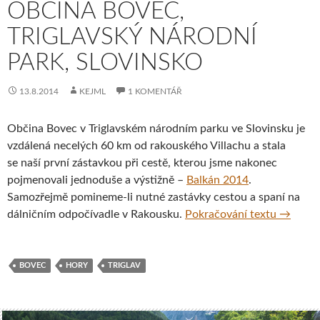
OBČINA BOVEC,
TRIGLAVSKÝ NÁRODNÍ
PARK, SLOVINSKO
13.8.2014
KEJML
1 KOMENTÁŘ
Občina Bovec v Triglavském národním parku ve Slovinsku je
vzdálená necelých 60 km od rakouského Villachu a stala
se naší první zástavkou při cestě, kterou jsme nakonec
pojmenovali jednoduše a výstižně –
Balkán 2014
.
Samozřejmě pomineme-li nutné zastávky cestou a spaní na
Občina B
dálničním odpočívadle v Rakousku.
Pokračování textu
→
BOVEC
HORY
TRIGLAV