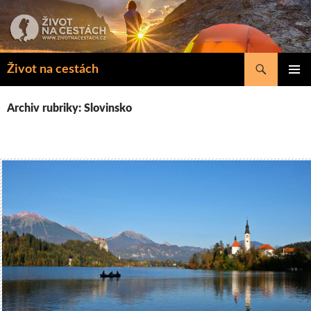
Přejít
k
obsahu
webu
Hledat
Život na cestách
ZÁKLAD
NAVIGA
Archiv rubriky: Slovinsko
MENU