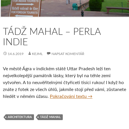
TÁDŽ MAHAL – PERLA
INDIE
14.6.2019
KEJML
NAPSAT KOMENTÁŘ
Ve městě Ágra v indickém státě Uttar Pradesh leží ten
nejvelkolepější památník lásky, který byl na téhle zemi
vytvořen. A to neuvěřitelnými čtyřiceti tisíci rukou! I když ho
znáte z fotek ze všech úhlů, jakmile stojí před vámi, zůstanete
Tádž Mahal – perla I
hledět v němém úžasu.
Pokračování textu
→
ARCHITEKTURA
TÁDŽ MAHAL