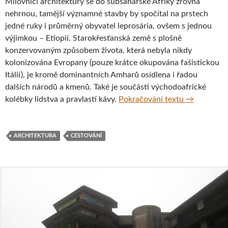
Milovníci architektury se do subsaharské Afriky zrovna
nehrnou, tamější významné stavby by spočítal na prstech
jedné ruky i průměrný obyvatel leprosária, ovšem s jednou
výjimkou – Etiopií. Starokřesťanská země s plošně
konzervovaným způsobem života, která nebyla nikdy
kolonizována Evropany (pouze krátce okupována fašistickou
Itálií), je kromě dominantních Amharů osídlena i řadou
dalších národů a kmenů. Také je součástí východoafrické
Etiopie v k
kolébky lidstva a pravlastí kávy.
Pokračování textu
→
ARCHITEKTURA
CESTOVÁNÍ