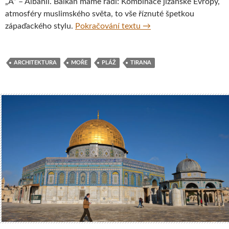
„A“ – Albánii. Balkán máme rádi: Kombinace jižanské Evropy,
atmosféry muslimského světa, to vše říznuté špetkou
Albánská Tirana a okolí
zápaďackého stylu.
Pokračování textu
→
ARCHITEKTURA
MOŘE
PLÁŽ
TIRANA