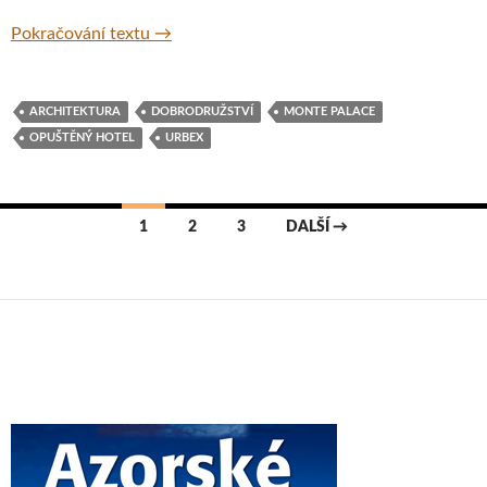
Opuštěný hotel v Sete Cidades, Azory
Pokračování textu
→
ARCHITEKTURA
DOBRODRUŽSTVÍ
MONTE PALACE
OPUŠTĚNÝ HOTEL
URBEX
Navigace
1
2
3
DALŠÍ →
pro
příspěvky