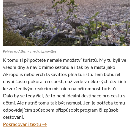
Pohled na Athény z vrchu Lykavittos
K tomu si připočtěte nemalé množství turistů. My tu byli ve
všední dny a navíc mimo sezónu a i tak byla místa jako
Akropolis nebo vrch Lykavittos plná turistů. Těm bohužel
chybí často pokora a respekt, což vede v některých čtvrtích
ke zdrženlivým reakcím místních na přítomnost turistů.
Dalo by se tedy říci, že to není ideální destinace pro cestu s
dětmi. Ale nutně tomu tak být nemusí. Jen je potřeba tomu
odpovídajícím způsobem přizpůsobit program či způsob
cestování.
Do Athén s dětmi
Pokračování textu
→