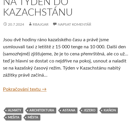
NA TÝDEN DO
KAZACHSTÁNU
20.7.2024
RBAJGAR
NAPSAT KOMENTÁŘ
Jsou dvě hodiny ráno kazašského času a právě jsme
usmlouvali taxi z letiště z 15 000 tenge na 10 000. Další den
(samozřejmě) zjišťujeme, že je to cena přemrštěná, ale co už…
teď je hlavní se dostat co nejdříve na pokoj, usnout a naladit
se na kazašský časový režim. Týden v Kazachstánu nabitý
zážitky právě začíná…
Na týden do Kazachstánu
Pokračování textu
→
ALMATY
ARCHITEKTURA
ASTANA
JEZERO
KAŇON
MEŠITA
MĚSTA