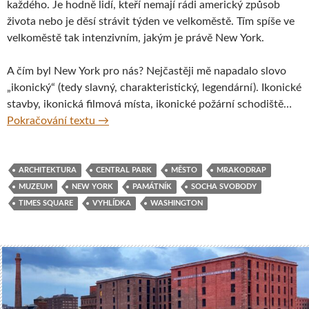
každého. Je hodně lidí, kteří nemají rádi americký způsob
života nebo je děsí strávit týden ve velkoměstě. Tím spíše ve
velkoměstě tak intenzivním, jakým je právě New York.
A čím byl New York pro nás? Nejčastěji mě napadalo slovo
„ikonický“ (tedy slavný, charakteristický, legendární). Ikonické
stavby, ikonická filmová místa, ikonické požární schodiště…
Na týden do New Yorku
Pokračování textu
→
ARCHITEKTURA
CENTRAL PARK
MĚSTO
MRAKODRAP
MUZEUM
NEW YORK
PAMÁTNÍK
SOCHA SVOBODY
TIMES SQUARE
VYHLÍDKA
WASHINGTON