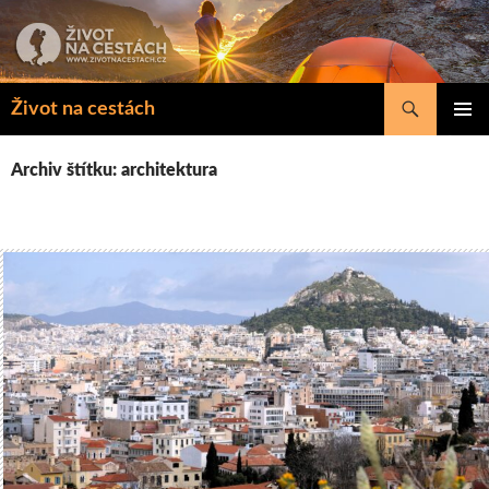
Přejít
k
obsahu
webu
Hledat
Život na cestách
ZÁKLAD
NAVIGA
Archiv štítku: architektura
MENU