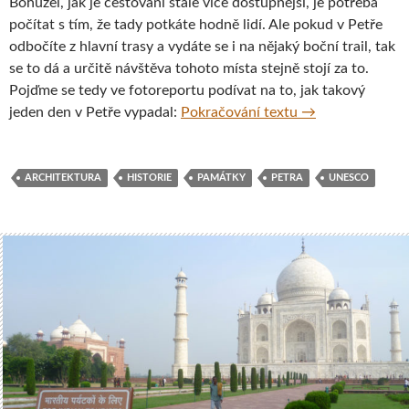
Bohužel, jak je cestování stále více dostupnější, je potřeba
počítat s tím, že tady potkáte hodně lidí. Ale pokud v Petře
odbočíte z hlavní trasy a vydáte se i na nějaký boční trail, tak
se to dá a určitě návštěva tohoto místa stejně stojí za to.
Pojďme se tedy ve fotoreportu podívat na to, jak takový
Fotoreport z jor
jeden den v Petře vypadal:
Pokračování textu
→
ARCHITEKTURA
HISTORIE
PAMÁTKY
PETRA
UNESCO