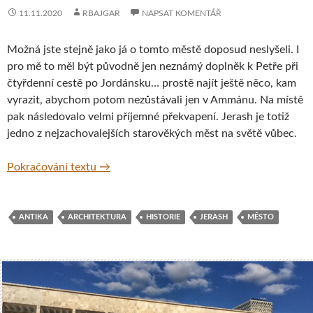
11.11.2020
RBAJGAR
NAPSAT KOMENTÁŘ
Možná jste stejně jako já o tomto městě doposud neslyšeli. I
pro mě to měl být původně jen neznámý doplněk k Petře při
čtyřdenní cestě po Jordánsku… prostě najít ještě něco, kam
vyrazit, abychom potom nezůstávali jen v Ammánu. Na místě
pak následovalo velmi příjemné překvapení. Jerash je totiž
jedno z nejzachovalejších starověkých měst na světě vůbec.
Jerash – jedno z nejzachovalejších antickýc
Pokračování textu
→
ANTIKA
ARCHITEKTURA
HISTORIE
JERASH
MĚSTO