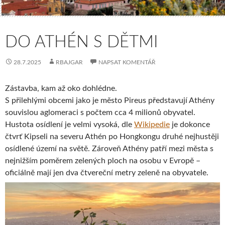
DO ATHÉN S DĚTMI
28.7.2025
RBAJGAR
NAPSAT KOMENTÁŘ
Zástavba, kam až oko dohlédne.
S přilehlými obcemi jako je město Pireus představují Athény
souvislou aglomeraci s počtem cca 4 milionů obyvatel.
Hustota osídlení je velmi vysoká, dle
Wikipedie
je dokonce
čtvrť Kipseli na severu Athén po Hongkongu druhé nejhustěji
osídlené území na světě. Zároveň Athény patří mezi města s
nejnižším poměrem zelených ploch na osobu v Evropě –
oficiálně mají jen dva čtvereční metry zeleně na obyvatele.