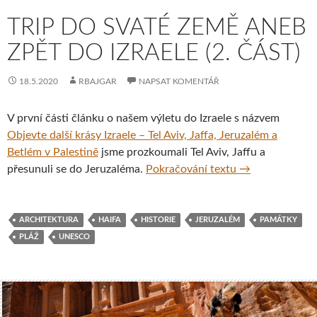
TRIP DO SVATÉ ZEMĚ ANEB
ZPĚT DO IZRAELE (2. ČÁST)
18.5.2020
RBAJGAR
NAPSAT KOMENTÁŘ
V první části článku o našem výletu do Izraele s názvem
Objevte další krásy Izraele – Tel Aviv, Jaffa, Jeruzalém a
Betlém v Palestině
jsme prozkoumali Tel Aviv, Jaffu a
Trip do Svaté ze
přesunuli se do Jeruzaléma.
Pokračování textu
→
ARCHITEKTURA
HAIFA
HISTORIE
JERUZALÉM
PAMÁTKY
PLÁŽ
UNESCO