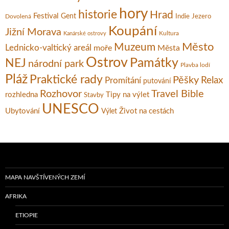
hory
historie
Hrad
Festival
Gent
Dovolená
Indie
Jezero
Koupání
Jižní Morava
Kultura
Kanárské ostrovy
Město
Muzeum
Lednicko-valtický areál
moře
Města
Ostrov
Památky
NEJ
národní park
Plavba lodí
Pláž
Praktické rady
Pěšky
Relax
Promítání
putování
Rozhovor
Travel Bible
rozhledna
Tipy na výlet
Stavby
UNESCO
Ubytování
Život na cestách
Výlet
MAPA NAVŠTÍVENÝCH ZEMÍ
AFRIKA
ETIOPIE