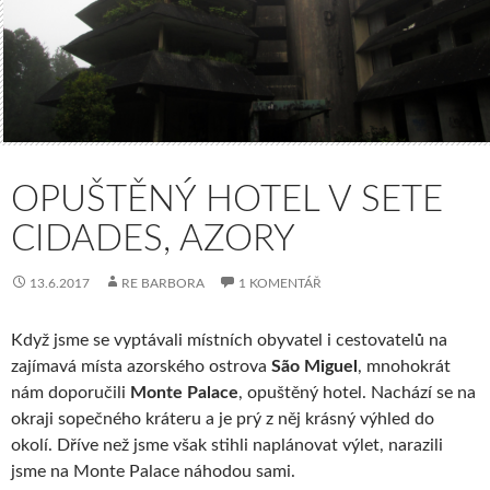
OPUŠTĚNÝ HOTEL V SETE
CIDADES, AZORY
13.6.2017
RE BARBORA
1 KOMENTÁŘ
Když jsme se vyptávali místních obyvatel i cestovatelů na
zajímavá místa azorského ostrova
São Miguel
, mnohokrát
nám doporučili
Monte Palace
, opuštěný hotel. Nachází se na
okraji sopečného kráteru a je prý z něj krásný výhled do
okolí. Dříve než jsme však stihli naplánovat výlet, narazili
jsme na Monte Palace náhodou sami.