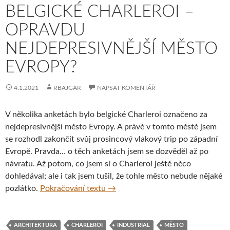
BELGICKÉ CHARLEROI –
OPRAVDU
NEJDEPRESIVNĚJŠÍ MĚSTO
EVROPY?
4.1.2021
RBAJGAR
NAPSAT KOMENTÁŘ
V několika anketách bylo belgické Charleroi označeno za
nejdepresivnější město Evropy. A právě v tomto městě jsem
se rozhodl zakončit svůj prosincový vlakový trip po západní
Evropě. Pravda… o těch anketách jsem se dozvěděl až po
návratu. Až potom, co jsem si o Charleroi ještě něco
dohledával; ale i tak jsem tušil, že tohle město nebude nějaké
Belgické Charleroi – opravdu nejd
pozlátko.
Pokračování textu
→
ARCHITEKTURA
CHARLEROI
INDUSTRIAL
MĚSTO