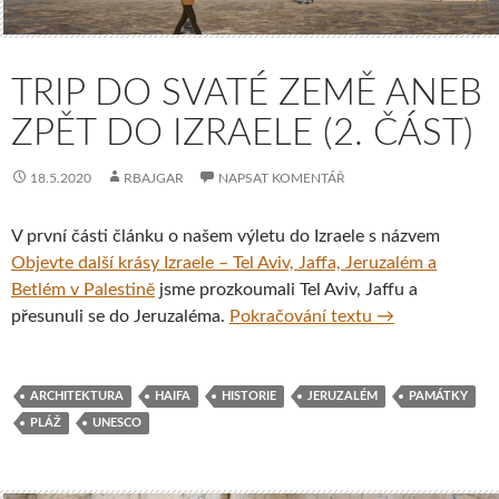
TRIP DO SVATÉ ZEMĚ ANEB
ZPĚT DO IZRAELE (2. ČÁST)
18.5.2020
RBAJGAR
NAPSAT KOMENTÁŘ
V první části článku o našem výletu do Izraele s názvem
Objevte další krásy Izraele – Tel Aviv, Jaffa, Jeruzalém a
Betlém v Palestině
jsme prozkoumali Tel Aviv, Jaffu a
Trip do Svaté ze
přesunuli se do Jeruzaléma.
Pokračování textu
→
ARCHITEKTURA
HAIFA
HISTORIE
JERUZALÉM
PAMÁTKY
PLÁŽ
UNESCO