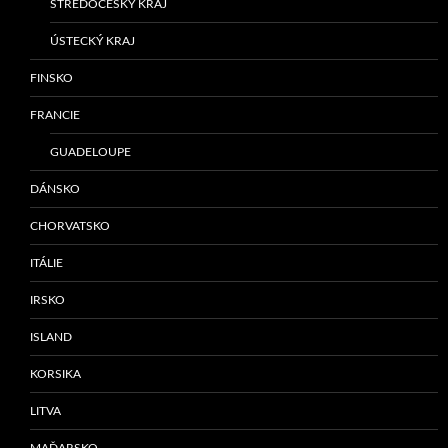
STŘEDOČESKÝ KRAJ
ÚSTECKÝ KRAJ
FINSKO
FRANCIE
GUADELOUPE
DÁNSKO
CHORVATSKO
ITÁLIE
IRSKO
ISLAND
KORSIKA
LITVA
MAĎARSKO