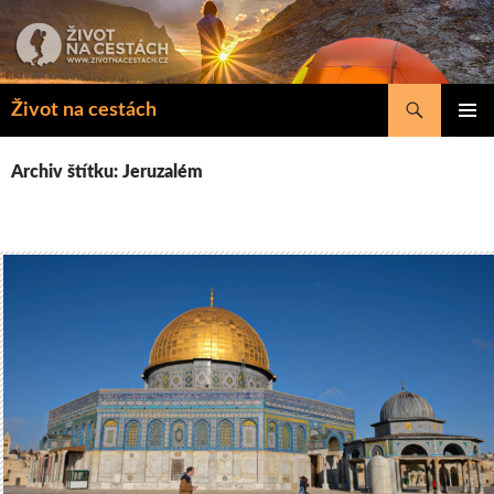
Přejít
k
obsahu
webu
Hledat
Život na cestách
ZÁKLAD
NAVIGA
Archiv štítku: Jeruzalém
MENU