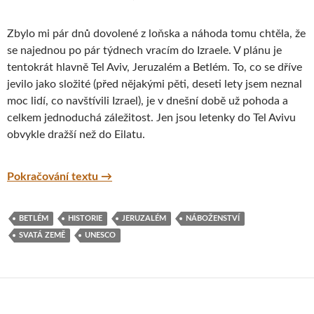
Zbylo mi pár dnů dovolené z loňska a náhoda tomu chtěla, že
se najednou po pár týdnech vracím do Izraele. V plánu je
tentokrát hlavně Tel Aviv, Jeruzalém a Betlém. To, co se dříve
jevilo jako složité (před nějakými pěti, deseti lety jsem neznal
moc lidí, co navštívili Izrael), je v dnešní době už pohoda a
celkem jednoduchá záležitost. Jen jsou letenky do Tel Avivu
obvykle dražší než do Eilatu.
Objevte další krásy Izraele – Tel Aviv, Jaff
Pokračování textu
→
BETLÉM
HISTORIE
JERUZALÉM
NÁBOŽENSTVÍ
SVATÁ ZEMĚ
UNESCO