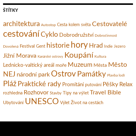
ŠTÍTKY
architektura
Cestovatelé
Cesta kolem světa
Autostop
cestování
Cyklo
Dobrodružství
Dobročinnost
hory
historie
Hrad
Festival
Gent
Dovolená
Indie
Jezero
Koupání
Jižní Morava
Kultura
Kanárské ostrovy
Město
Muzeum
Lednicko-valtický areál
moře
Města
Ostrov
Památky
NEJ
národní park
Plavba lodí
Pláž
Praktické rady
Pěšky
Relax
Promítání
putování
Rozhovor
Travel Bible
rozhledna
Tipy na výlet
Stavby
UNESCO
Ubytování
Život na cestách
Výlet