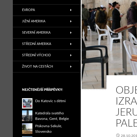
EVROPA
JIŽNÍ AMERIKA
SEVERNÍ AMERIKA
STŘEDNÍ AMERIKA
STŘEDNÍ VÝCHOD
ŽIVOT NA CESTÁCH
OBJ
NEJČTENĚJŠÍ PŘÍSPĚVKY:
IZRA
Do Katovic s dětmi
JER
Katedrála svatého
Bavona, Gent, Belgie
PAL
Pískovna Sekule,
Slovensko
28.10.20