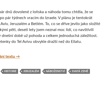
pár dnů dovolené z loňska a náhoda tomu chtěla, že se
po pár týdnech vracím do Izraele. V plánu je tentokrát
 Aviv, Jeruzalém a Betlém. To, co se dříve jevilo jako složité
kými pěti, deseti lety jsem neznal moc lidí, co navštívili
e v dnešní době už pohoda a celkem jednoduchá záležitost.
etenky do Tel Avivu obvykle dražší než do Eilatu.
Objevte další krásy Izraele – Tel Aviv, Jaffa, Jeruzalé
ání textu
→
HISTORIE
JERUZALÉM
NÁBOŽENSTVÍ
SVATÁ ZEMĚ