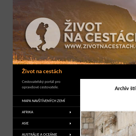
Přejít
k
obsahu
webu
Hledat
Život na cestách
Cestovatelský portál pro
opravdové cestovatele.
Archiv št
MAPA NAVŠTÍVENÝCH ZEMÍ
AFRIKA
ASIE
AUSTRÁLIE A OCEÁNIE