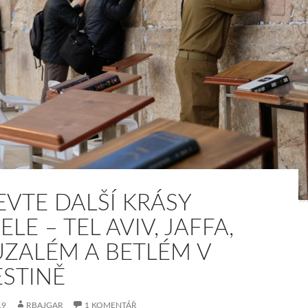
EVTE DALŠÍ KRÁSY
ELE – TEL AVIV, JAFFA,
UZALÉM A BETLÉM V
ESTINĚ
19
RBAJGAR
1 KOMENTÁŘ