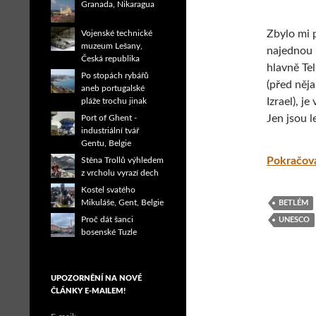
Granada, Nikaragua
Zbylo mi 
Vojenské technické
muzeum Lešany,
najednou 
Česká republika
hlavně Tel
Po stopách rybářů
(před něja
aneb portugalské
Izrael), j
pláže trochu jinak
Jen jsou l
Port of Ghent -
industriální tvář
Gentu, Belgie
Pokračov
Stěna Trollů výhledem
z vrcholu vyrazí dech
Kostel svatého
Mikuláše, Gent, Belgie
BETLÉM
Proč dát šanci
UNESCO
bosenské Tuzle
UPOZORNĚNÍ NA NOVÉ
ČLÁNKY E-MAILEM!