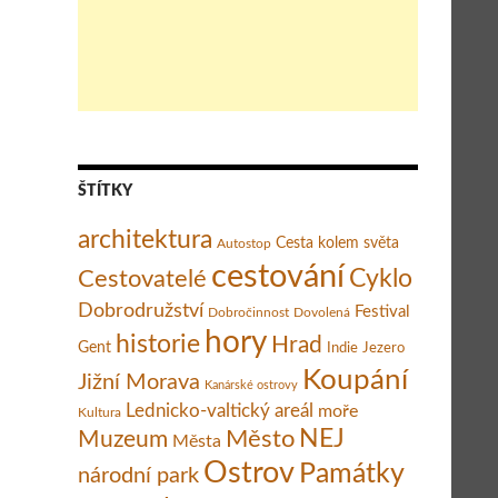
ŠTÍTKY
architektura
Cesta kolem světa
Autostop
m a Betlém v Palestině
cestování
Cestovatelé
Cyklo
Dobrodružství
Festival
Dobročinnost
Dovolená
hory
historie
Hrad
Gent
Indie
Jezero
Koupání
Jižní Morava
Kanárské ostrovy
Lednicko-valtický areál
moře
Kultura
Město
NEJ
Muzeum
Města
Ostrov
Památky
národní park