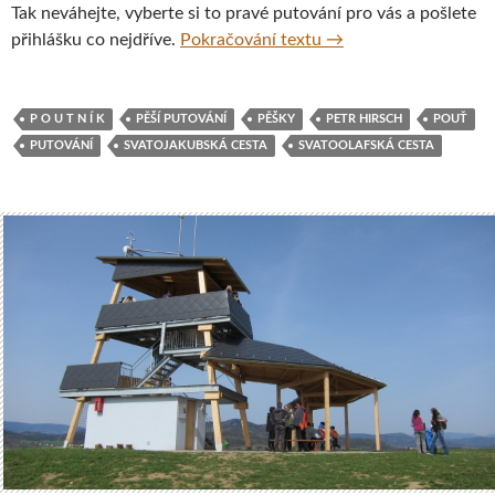
Tak neváhejte, vyberte si to pravé putování pro vás a pošlete
Co si takhle někam vy
přihlášku co nejdříve.
Pokračování textu
→
P O U T N Í K
PĚŠÍ PUTOVÁNÍ
PĚŠKY
PETR HIRSCH
POUŤ
PUTOVÁNÍ
SVATOJAKUBSKÁ CESTA
SVATOOLAFSKÁ CESTA