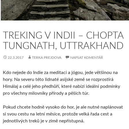
TREKING V INDII – CHOPTA
TUNGNATH, UTTRAKHAND
22.3.2017
TERKA PREJDOVA
NAPSAT KOMENTÁŘ
Kdo nejede do Indie za meditací a jógou, jede většinou na
hory. Na severu této lidnaté asijské země se rozprostírá
Himálaj a celé jeho předhůří, které nabízí ideální podmínky
pro všechny milovníky přírody a pěších túr.
Pokud chcete hodně vysoko do hor, je ale nutné naplánovat
si svou cestu na letní měsíce, protože velká řada cest a
jednotlivých treků je v zimě nepřístupná.