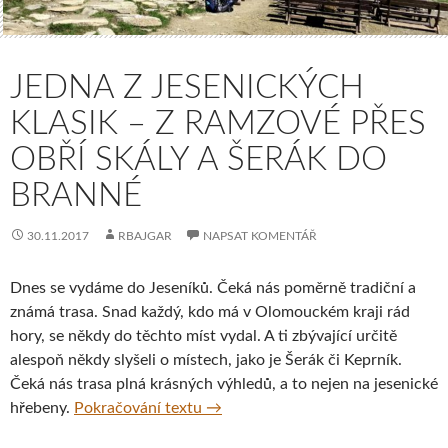
JEDNA Z JESENICKÝCH
KLASIK – Z RAMZOVÉ PŘES
OBŘÍ SKÁLY A ŠERÁK DO
BRANNÉ
30.11.2017
RBAJGAR
NAPSAT KOMENTÁŘ
Dnes se vydáme do Jeseníků. Čeká nás poměrně tradiční a
známá trasa. Snad každý, kdo má v Olomouckém kraji rád
hory, se někdy do těchto míst vydal. A ti zbývající určitě
alespoň někdy slyšeli o místech, jako je Šerák či Keprník.
Čeká nás trasa plná krásných výhledů, a to nejen na jesenické
Jedna z jesenických klasik – z Ram
hřebeny.
Pokračování textu
→