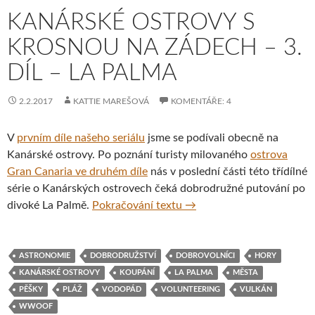
KANÁRSKÉ OSTROVY S
KROSNOU NA ZÁDECH – 3.
DÍL – LA PALMA
2.2.2017
KATTIE MAREŠOVÁ
KOMENTÁŘE: 4
V
prvním díle našeho seriálu
jsme se podívali obecně na
Kanárské ostrovy. Po poznání turisty milovaného
ostrova
Gran Canaria ve druhém díle
nás v poslední části této třídílné
série o Kanárských ostrovech čeká dobrodružné putování po
Kanárské ostrovy s krosnou
divoké La Palmě.
Pokračování textu
→
ASTRONOMIE
DOBRODRUŽSTVÍ
DOBROVOLNÍCI
HORY
KANÁRSKÉ OSTROVY
KOUPÁNÍ
LA PALMA
MĚSTA
PĚŠKY
PLÁŽ
VODOPÁD
VOLUNTEERING
VULKÁN
WWOOF