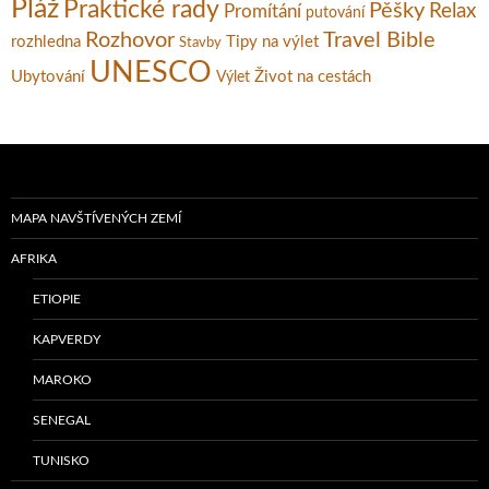
Pláž
Praktické rady
Pěšky
Relax
Promítání
putování
Rozhovor
Travel Bible
rozhledna
Tipy na výlet
Stavby
UNESCO
Ubytování
Život na cestách
Výlet
MAPA NAVŠTÍVENÝCH ZEMÍ
AFRIKA
ETIOPIE
KAPVERDY
MAROKO
SENEGAL
TUNISKO