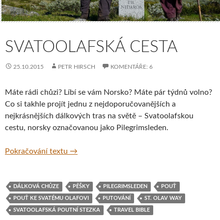
SVATOOLAFSKÁ CESTA
25.10.2015
PETR HIRSCH
KOMENTÁŘE: 6
Máte rádi chůzi? Líbí se vám Norsko? Máte pár týdnů volno?
Co si takhle projít jednu z nejdoporučovanějších a
nejkrásnějších dálkových tras na světě – Svatoolafskou
cestu, norsky označovanou jako Pilegrimsleden.
Svatoolafská cesta
Pokračování textu
→
DÁLKOVÁ CHŮZE
PĚŠKY
PILEGRIMSLEDEN
POUŤ
POUŤ KE SVATÉMU OLAFOVI
PUTOVÁNÍ
ST. OLAV WAY
SVATOOLAFSKÁ POUTNÍ STEZKA
TRAVEL BIBLE