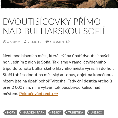
DVOUTISÍCOVKY PŘÍMO
NAD BULHARSKOU SOFIÍ
6.6.2019
RBAJGAR
1 KOMENTÁŘ
Není moc hlavních měst, která leží na úpatí dvoutisícových
hor. Jedním z nich je Sofia. Tak jsme v rámci čtyřdenního
tripu do tohoto bulharského hlavního města vyrazili i do hor.
Stačí totiž sednout na městský autobus, dojet na konečnou a
rázem jste na úpatí pohoří Vitosha. Tady ční desítka vrcholů
přes 2 000 m n. m. a vytváří tak působivou kulisu nad
Dvoutisícovky přímo nad bulharsko
městem.
Pokračování textu
→
HORY
NÁRODNÍ PARK
PĚŠKY
TURISTIKA
UNESCO