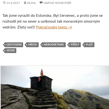
31.8.2017
KEJML
NAPSAT KOMENTÁŘ
Tak jsme vyrazili do Estonska. Byl červenec, a proto jsme se
rozhodli jet na sever a uniknout
tak moravským úmorným
Estonsko – tropický ráj
vedrům. Zlatý voči!
Pokračování textu
→
CESTOVÁNÍ
MĚSTA
NÁRODNÍ PARK
PĚŠKY
PLÁŽ
SEVER