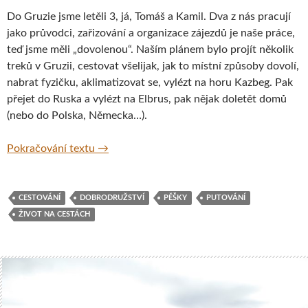
Do Gruzie jsme letěli 3, já, Tomáš a Kamil. Dva z nás pracují
jako průvodci, zařizování a organizace zájezdů je naše práce,
teď jsme měli „dovolenou“. Naším plánem bylo projít několik
treků v Gruzii, cestovat všelijak, jak to místní způsoby dovolí,
nabrat fyzičku, aklimatizovat se, vylézt na horu Kazbeg. Pak
přejet do Ruska a vylézt na Elbrus, pak nějak doletět domů
(nebo do Polska, Německa…).
Cestování po Gruzii a výstup na horu Elbrus
Pokračování textu
→
CESTOVÁNÍ
DOBRODRUŽSTVÍ
PĚŠKY
PUTOVÁNÍ
ŽIVOT NA CESTÁCH