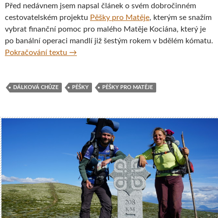
Před nedávnem jsem napsal článek o svém dobročinném
cestovatelském projektu
Pěšky pro Matěje
, kterým se snažím
vybrat finanční pomoc pro malého Matěje Kociána, který je
po banální operaci mandlí již šestým rokem v bdělém kómatu.
Pěšky pro Matěje – 11 dní, 350 km za sebo
Pokračování textu
→
DÁLKOVÁ CHŮZE
PĚŠKY
PĚŠKY PRO MATĚJE