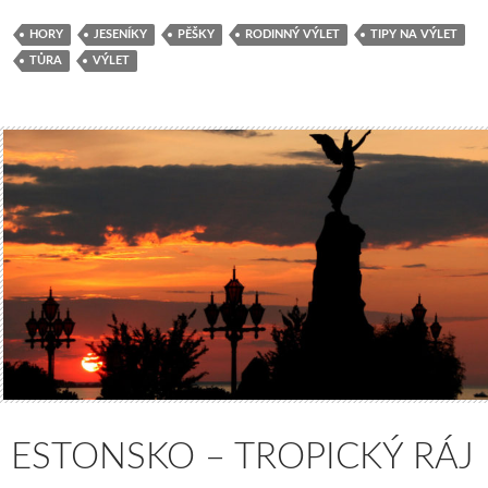
HORY
JESENÍKY
PĚŠKY
RODINNÝ VÝLET
TIPY NA VÝLET
TŮRA
VÝLET
ESTONSKO – TROPICKÝ RÁJ