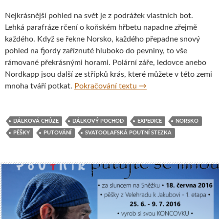
Nejkrásnější pohled na svět je z podrážek vlastních bot.
Lehká parafráze rčení o koňském hřbetu napadne zřejmě
každého. Když se řekne Norsko, každého přepadne snový
pohled na fjordy zaříznuté hluboko do pevniny, to vše
rámované překrásnými horami. Polární záře, ledovce anebo
Nordkapp jsou další ze střípků krás, které můžete v této zemi
Expedice NORSKO 2016
mnoha tváří potkat.
Pokračování textu
→
DÁLKOVÁ CHŮZE
DÁLKOVÝ POCHOD
EXPEDICE
NORSKO
PĚŠKY
PUTOVÁNÍ
SVATOOLAFSKÁ POUTNÍ STEZKA