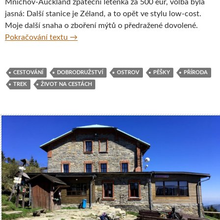
Mnichov-Auckland zpáteční letenka za 500 eur, volba byla
jasná: Další stanice je Zéland, a to opět ve stylu low-cost.
Moje další snaha o zboření mýtů o předražené dovolené.
Jak nechat Nový Zéland vrýt se vám pod ků
Pokračování textu
→
CESTOVÁNÍ
DOBRODRUŽSTVÍ
OSTROV
PĚŠKY
PŘÍRODA
TREK
ŽIVOT NA CESTÁCH