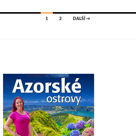
Navigace
1
2
DALŠÍ →
pro
příspěvky