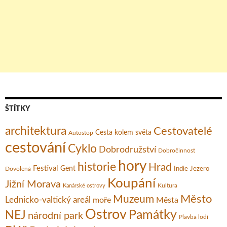
ŠTÍTKY
architektura
Cestovatelé
Cesta kolem světa
Autostop
cestování
Cyklo
Dobrodružství
Dobročinnost
hory
historie
Hrad
Festival
Gent
Dovolená
Indie
Jezero
Koupání
Jižní Morava
Kultura
Kanárské ostrovy
Město
Muzeum
Lednicko-valtický areál
moře
Města
Ostrov
Památky
NEJ
národní park
Plavba lodí