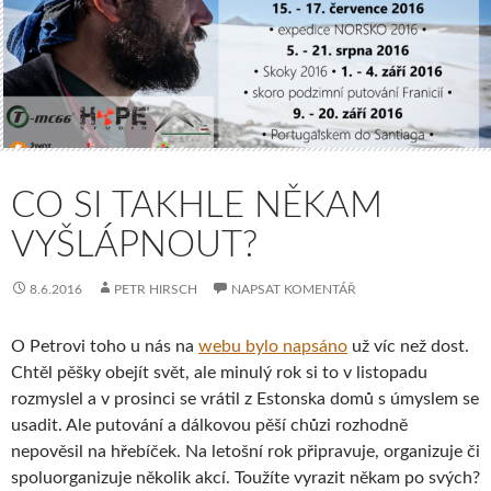
CO SI TAKHLE NĚKAM
VYŠLÁPNOUT?
8.6.2016
PETR HIRSCH
NAPSAT KOMENTÁŘ
O Petrovi toho u nás na
webu bylo napsáno
už víc než dost.
Chtěl pěšky obejít svět, ale minulý rok si to v listopadu
rozmyslel a v prosinci se vrátil z Estonska domů s úmyslem se
usadit. Ale putování a dálkovou pěší chůzi rozhodně
nepověsil na hřebíček. Na letošní rok připravuje, organizuje či
spoluorganizuje několik akcí. Toužíte vyrazit někam po svých?