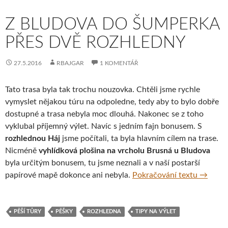
Z BLUDOVA DO ŠUMPERKA
PŘES DVĚ ROZHLEDNY
27.5.2016
RBAJGAR
1 KOMENTÁŘ
Tato trasa byla tak trochu nouzovka. Chtěli jsme rychle
vymyslet nějakou túru na odpoledne, tedy aby to bylo dobře
dostupné a trasa nebyla moc dlouhá. Nakonec se z toho
vyklubal příjemný výlet. Navíc s jedním fajn bonusem. S
rozhlednou Háj
jsme počítali, ta byla hlavním cílem na trase.
Nicméně
vyhlídková plošina na vrcholu Brusná u Bludova
byla určitým bonusem, tu jsme neznali a v naší postarší
Z Bludo
papírové mapě dokonce ani nebyla.
Pokračování textu
→
PĚŠÍ TŮRY
PĚŠKY
ROZHLEDNA
TIPY NA VÝLET