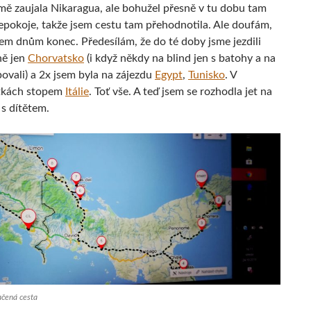
ě zaujala Nikaragua, ale bohužel přesně v tu dobu tam
epokoje, takže jsem cestu tam přehodnotila. Ale doufám,
šem dnům konec. Předesílám, že do té doby jsme jezdili
ně jen
Chorvatsko
(i když někdy na blind jen s batohy a na
ovali) a 2x jsem byla na zájezdu
Egypt
,
Tunisko
. V
tkách stopem
Itálie
. Toť vše. A teď jsem se rozhodla jet na
 s dítětem.
ačená cesta