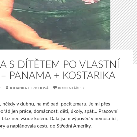
A S DÍTĚTEM PO VLASTNÍ
 – PANAMA + KOSTARIKA
9
JOHANKA ULRICHOVÁ
KOMENTÁŘE: 7
a, někdy v dubnu, na mě padl pocit zmaru. Je mi přes
pořád jen práce, domácnost, děti, úkoly, spát… Pracovní
s, blázinec všude kolem. Dala jsem výpověď v nemocnici,
ory a naplánovala cestu do Střední Ameriky.