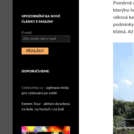
Poměrně d
kterýho h
UPOZORNĚNÍ NA NOVÉ
věková kat
ČLÁNKY E-MAILEM!
podmínky 
klidná. Až
E-mail:
DOPORUČUJEME:
Cestovinky.cz -
zajímavá místa
pro cestování po světě
Extrem Tour - aktivní dovolená
na kole, na horách i na lodi