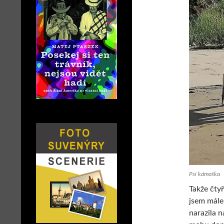
Psí kámoška
Takže čty
jsem málem
narazila n