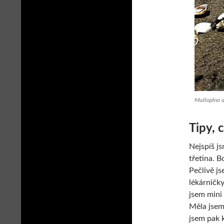
Mušloplno a
Tipy, 
Nejspíš js
třetina. B
Pečlivě j
lékárničky
jsem mini
Měla jsem
jsem pak 