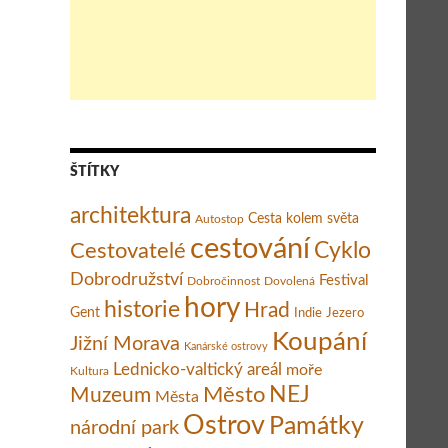
ŠTÍTKY
architektura
Cesta kolem světa
Autostop
cestování
Cestovatelé
Cyklo
Dobrodružství
Festival
Dobročinnost
Dovolená
hory
historie
Hrad
Gent
Indie
Jezero
Koupání
Jižní Morava
Kanárské ostrovy
Lednicko-valtický areál
moře
Kultura
Město
NEJ
Muzeum
Města
Ostrov
Památky
národní park