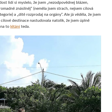
ost lidí si myslelo, že jsem „nezodpovědnej blázen,
romadně znásilněj“ (neměla jsem strach, nejsem cílová
egorie) a „dítě rozprodaj na orgány“. Ale já věděla, že jsem
cílové destinace nastudovala natolik, že jsem úplně
 na to
létání
teda.