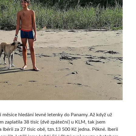
ři měsíce hledání levné letenky do Panamy. Až když už
 zaplatila 38 tisíc (dvě zpáteční) u KLM, tak jsem
a Ibérii za 27 tisíc obě, tzn.13 500 Kč jedna. Pěkné. Iberii