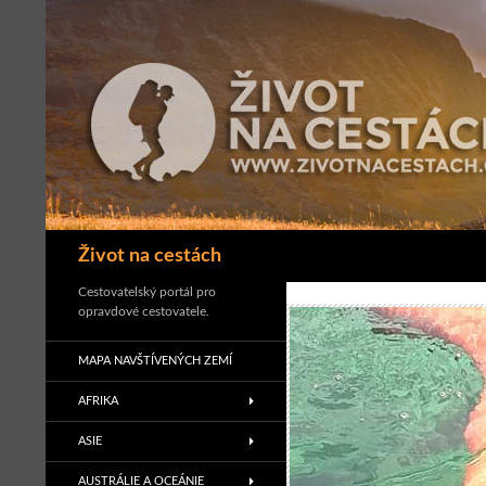
Přejít
k
obsahu
webu
Hledat
Život na cestách
Cestovatelský portál pro
opravdové cestovatele.
MAPA NAVŠTÍVENÝCH ZEMÍ
AFRIKA
ASIE
AUSTRÁLIE A OCEÁNIE