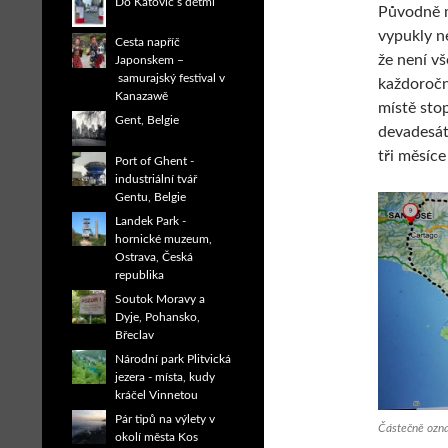
Do Katovic s dětmi
Původně m
vypukly n
Cesta napříč
že není v
Japonskem –
samurajský festival v
každoroč
Kanazawě
místě stop
Gent, Belgie
devadesá
tři měsíce
Port of Ghent -
industriální tvář
Gentu, Belgie
Landek Park -
hornické muzeum,
Ostrava, Česká
republika
Soutok Moravy a
Dyje, Pohansko,
Břeclav
Národní park Plitvická
jezera - místa, kudy
kráčel Vinnetou
Pár tipů na výlety v
Částečně ozn
okolí města Kos