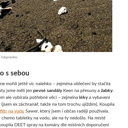
 liduprázdno
co s sebou
me mohli ještě víc nalehko – zejména oblečení by stačila
oty jsme měli jen
pevné sandály
Keen na přesuny a
žabky
.
sem ale vybírala potřebné věci – zejména
léky
a vybavení
 (jsem ex záchranář, takže na tom trochu ujíždím). Koupila
filtr na vodu
Sawer, který jsem i občas raději používala.
 chemo tabletky na vodu, ale na ty nedošlo. Na místě
koupila DEET spray na komáry dle místních doporučení