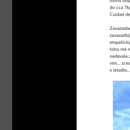
mohu dopor
do cca 7k
Cuidad de
Zavazadla
zavazadla)
empatický,
toho mě ne
nedávala 
vím… zces
x letadlo