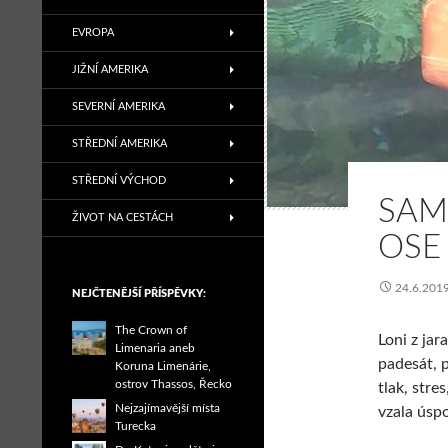
EVROPA
JIŽNÍ AMERIKA
SEVERNÍ AMERIKA
STŘEDNÍ AMERIKA
STŘEDNÍ VÝCHOD
SAM
ŽIVOT NA CESTÁCH
OSE
24.6.201
NEJČTENĚJŠÍ PŘÍSPĚVKY:
The Crown of
Loni z jar
Limenaria aneb
padesát, 
Koruna Limenárie,
ostrov Thassos, Řecko
tlak, stre
Nejzajímavější místa
vzala úsp
Turecka