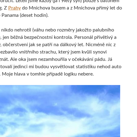
učit. Letěli jsme každý (já i 9letý syn) pouze s batohem
g. Z
Prahy
do Mnichova busem a z Mnichova přímý let do
 Panama (deset hodin).
 nikdo nehrotil (váhu nebo rozměry jakožto palubního
, jen běžná bezpečnostní kontrola. Personál přívětivý a
 občerstvení jak se patří na dálkový let. Nicméně nic z
zbavilo vnitřního strachu, který jsem kvůli synovi
znát. Ale oka jsem nezamhouřila v očekávání pádu. Já
tovalí jedinci mi budou vysvětlovat statistiku nehod auto
… Moje hlava v tomhle případě logiku nebere.