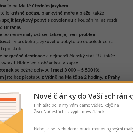
ina je
na Maltě
úředním jazykem.
tě je
krásné počasí, blankytné moře a pláže
, takže
 spojit jazykový pobyt s dovolenou
a koupáním, na rozdíl
d Británie.
je poměrně
malý ostrov
,
takže jej není problém
tovat
i v průběhu jazykového pobytu po odpolednech a
ch po škole.
je
bezpečná destinace
a nejmenší členský stát EU, takže
vyrazit klidně jen s občankou v kapse.
etenek
se běžně pohybují
mezi 3 000 – 5 500 Kč.
em jste bez přestupu
z Vídně na Maltě za 2 hodiny
,
z Prahy
hodiny.
Nové články do Vaší schránk
Přihlašte se, a my Vám dáme vědět, když na
ŽivotNaCestách.cz vyjde nový článek.
Nebojte se. Nebudeme prudit marketingovými mail