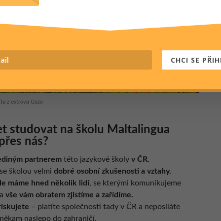
CHCI SE PŘIH
tu z ostrova Gozo
et studovat na školu Maltalingua
přes nás?
ediným partnerem
této jazykové školy
v ČR.
se školou velmi
dobré osobní zkušenosti a vztahy.
le máme hned několik lidí
, se kterými komunikujeme
 a
vše vám obratem zjistíme a zařídíme.
riskujete
– platíte společnosti tady v ČR a neposíláte
 někam naslepo do zahraničí.