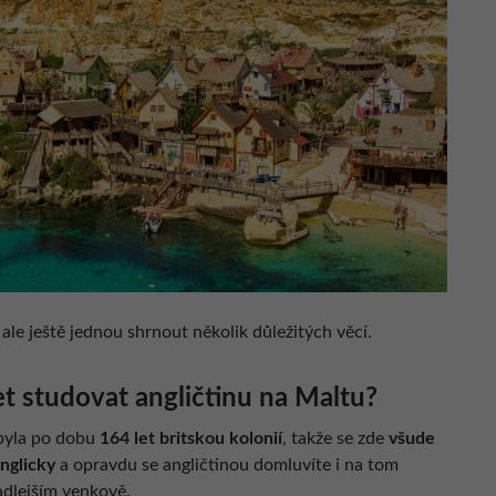
ale ještě jednou shrnout několik důležitých věcí.
et studovat angličtinu na Maltu?
byla po dobu
164 let britskou kolonií
, takže se zde
všude
nglicky
a opravdu se angličtinou domluvíte i na tom
adlejším venkově.