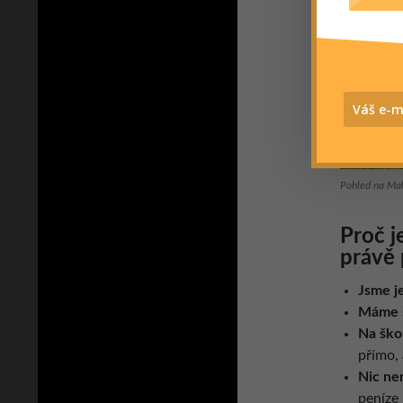
Pohled na Mal
Proč j
právě 
Jsme
j
Máme
Na ško
přímo,
Nic ne
peníze