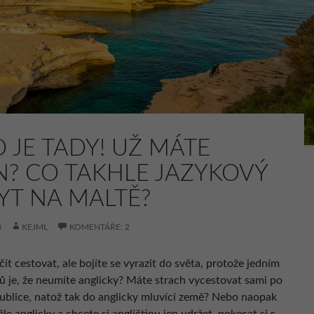
O JE TADY! UŽ MÁTE
N? CO TAKHLE JAZYKOVÝ
YT NA MALTĚ?
8
KEJML
KOMENTÁŘE: 2
ít cestovat, ale bojíte se vyrazit do světa, protože jedním
ů je, že neumíte anglicky? Máte strach vycestovat sami po
ublice, natož tak do anglicky mluvící země? Nebo naopak