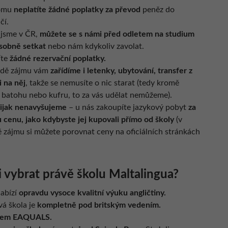
tomu
neplatíte žádné poplatky za převod
peněz do
čí.
 jsme v ČR,
můžete se s námi před odletem na studium
osobně setkat
nebo nám kdykoliv zavolat.
íte
žádné rezervační poplatky.
adě zájmu vám
zařídíme i letenky, ubytování, transfer z
i na něj
, takže se nemusíte o nic starat (tedy kromě
í batohu nebo kufru, to za vás udělat nemůžeme).
ijak nenavyšujeme
– u nás zakoupíte jazykový pobyt
za
 cenu, jako kdybyste jej kupovali přímo od školy
(v
ě zájmu si můžete porovnat ceny na oficiálních stránkách
i vybrat právě školu Maltalingua?
nabízí
opravdu vysoce kvalitní výuku angličtiny.
vá škola je
kompletně pod britským vedením.
nem EAQUALS.