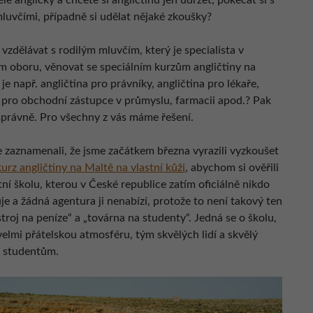
le anglicky a chcete si angličtinu jen udržet, pokecat si s
mluvčími, případně si udělat nějaké zkoušky?
vzdělávat s rodilým mluvčím, který je specialista v
m oboru, věnovat se speciálním kurzům angličtiny na
 je např. angličtina pro právníky, angličtina pro lékaře,
a pro obchodní zástupce v průmyslu, farmacii apod.? Pak
 správně. Pro všechny z vás máme řešení.
e zaznamenali, že jsme začátkem března vyrazili vyzkoušet
urz angličtiny na Maltě na vlastní kůži
, abychom si ověřili
ní školu, kterou v České republice zatím oficiálně nikdo
e a žádná agentura ji nenabízí, protože to není takový ten
stroj na peníze“ a „továrna na studenty“. Jedná se o školu,
elmi přátelskou atmosféru, tým skvělých lidí a skvělý
e studentům.