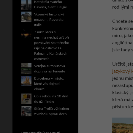
umíte skvě
Katedrála svatého
rodilými 
Bavona, Gent, Belgie
Vojenské historické
muzeum, Rovereto,
Chcete se 
Itálie
konkrétní
7 míst, která si
míru, jako
nesmíte nechat ujít při
angličtin
poznávání skutečného
ráje na ostrově La
jste tady
Palma na Kanárských
ostrovech
Určitě jst
Veřejná autobusová
jazykový k
doprava na Tenerife
jednu míst
Barcelona – město,
které vás dojme i
nezastupuj
okouzlí
klasický „
Co s sebou na 10 dnů
která má v
do jižní Indie
přístup k
Stěna Trollů výhledem
z vrcholu vyrazí dech