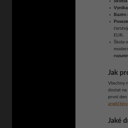
Skvělá
Vynika
Bazén
Poseze
čerstvý
EUR.
Škola n
modern
rozumn
Jak pr
Všechny n
dostat na 
první den
angličtin
Jaké d