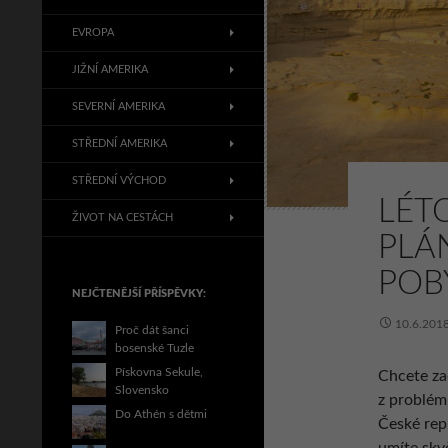
EVROPA
JIŽNÍ AMERIKA
SEVERNÍ AMERIKA
STŘEDNÍ AMERIKA
STŘEDNÍ VÝCHOD
LÉT
ŽIVOT NA CESTÁCH
PLÁ
POB
NEJČTENĚJŠÍ PŘÍSPĚVKY:
10.6.201
Proč dát šanci
bosenské Tuzle
Pískovna Sekule,
Chcete zač
Slovensko
z problém
Do Athén s dětmi
České rep