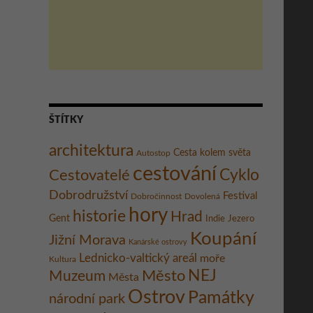
ŠTÍTKY
architektura
Cesta kolem světa
Autostop
cestování
Cestovatelé
Cyklo
Dobrodružství
Festival
Dobročinnost
Dovolená
hory
historie
Hrad
Gent
Indie
Jezero
Koupání
Jižní Morava
Kanárské ostrovy
Lednicko-valtický areál
moře
Kultura
Město
NEJ
Muzeum
Města
Ostrov
Památky
národní park