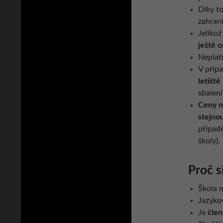
Díky 
zahrani
Jelikož
ještě 
Neplat
V příp
letiště 
sbalen
Ceny n
stejnou
případ
školy).
Proč s
Škola 
Jazyko
Je
čle