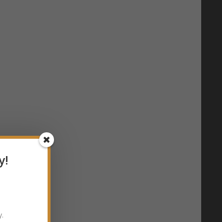
y!
y.