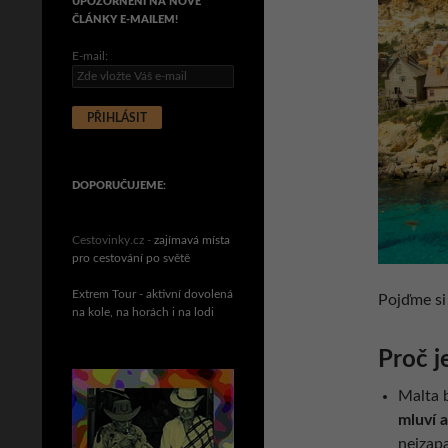
UPOZORNĚNÍ NA NOVÉ
ČLÁNKY E-MAILEM!
E-mail:
DOPORUČUJEME:
Cestovinky.cz -
zajímavá místa
pro cestování po světě
Extrem Tour - aktivní dovolená
Pojďme si 
na kole, na horách i na lodi
Proč j
Malta 
mluví a
nejzap