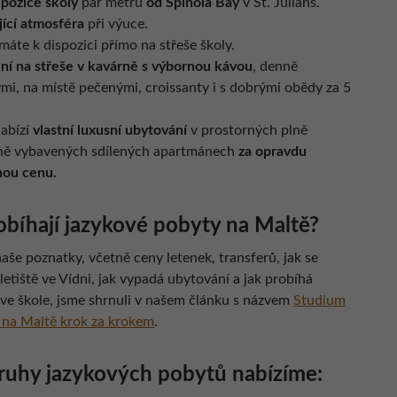
 pozice školy
pár metrů
od Spinola Bay
v St. Julians.
jící atmosféra
při výuce.
máte k dispozici přímo na střeše školy.
ní na střeše v kavárně s výbornou kávou
, denně
mi, na místě pečenými, croissanty i s dobrými obědy za 5
abízí
vlastní luxusní ubytování
v prostorných plně
ě vybavených sdílených apartmánech
za opravdu
ou cenu.
obíhají jazykové pobyty na Maltě?
aše poznatky, včetně ceny letenek, transferů, jak se
letiště ve Vídni, jak vypadá ubytování a jak probíhá
 ve škole, jsme shrnuli v našem článku s názvem
Studium
y na Maltě krok za krokem
.
ruhy jazykových pobytů nabízíme: