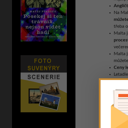
Angličt
Na Mal
můžete
třeba o
Malta 
proces
večere
Malta 
můžete 
Ceny l
Letadl
za 2,5 