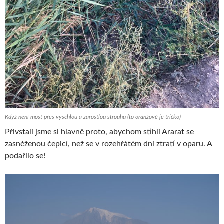
Když není most přes vyschlou a zarostlou strouhu (to oranžové je tričko)
Přivstali jsme si hlavně proto, abychom stihli Ararat se
zasněženou čepicí, než se v rozehřátém dni ztratí v oparu. A
podařilo se!