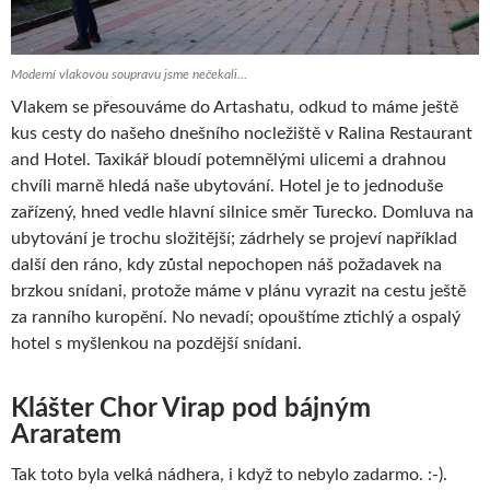
Moderní vlakovou soupravu jsme nečekali…
Vlakem se přesouváme do Artashatu, odkud to máme ještě
kus cesty do našeho dnešního nocležiště v Ralina Restaurant
and Hotel. Taxikář bloudí potemnělými ulicemi a drahnou
chvíli marně hledá naše ubytování. Hotel je to jednoduše
zařízený, hned vedle hlavní silnice směr Turecko. Domluva na
ubytování je trochu složitější; zádrhely se projeví například
další den ráno, kdy zůstal nepochopen náš požadavek na
brzkou snídani, protože máme v plánu vyrazit na cestu ještě
za ranního kuropění. No nevadí; opouštíme ztichlý a ospalý
hotel s myšlenkou na pozdější snídani.
Klášter Chor Virap pod bájným
Araratem
Tak toto byla velká nádhera, i když to nebylo zadarmo. :-).