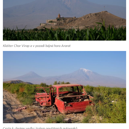
Klášter Chor Virap a v pozadí bájná hora Ararat
Cesta k chrámu vedla i kolem opuštěných autovraků