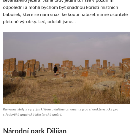
sevanského jezera. Jsme tady jediní turisté v pozdním
odpoledni a mohli bychom být snadnou kořistí místních
bábušek, které se nám snaží ke koupi nabízet mírně ošuntělé
pletené výrobky. Leč, odolali jsme…
Kamenné stély s vyrytým křížem a dalšími ornamenty jsou charakteristické pro
středověké arménské křesťanské umění.
Národní park Dilijan