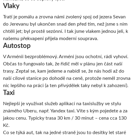
Vlaky
Tratí je pomálu a zrovna námi zvolený spoj od jezera Sevan
do Jerevanu byl ukončen snad den před tím, než jsme s ním
chtěli jet; byl prostě sezónní. I tak jsme vlakem jednou jeli, k
našemu překvapení přijela moderní souprava.
Autostop
V Arménii bezproblémový. Arméni jsou ochotní, rádi vyhoví.
Občas to fungovalo tak, že řidič měl v plánu jen část naší
trasy. Zeptal se, kam jedeme a nabídl se, že nás hodí až do
naší cílové stanice po dohodě na ceně, protože neměl zrovna
nic lepšího na práci (a ten přivýdělek taky nebyl k zahození).
Taxi
Nejlepší je využívat služeb aplikací na taxislužby ve stylu
známého Uberu, např. Yandex taxi. Víte s kým pojedete a za
jakou cenu. Typicky trasa 30 km / 30 minut – cena cca 130
Kč.
Co se týká aut, tak na jedné straně jsou to desítky let staré