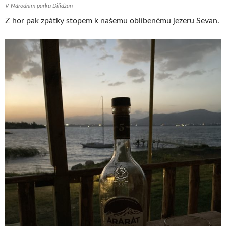
V Národním parku Dilidžan
Z hor pak zpátky stopem k našemu oblíbenému jezeru Sevan.