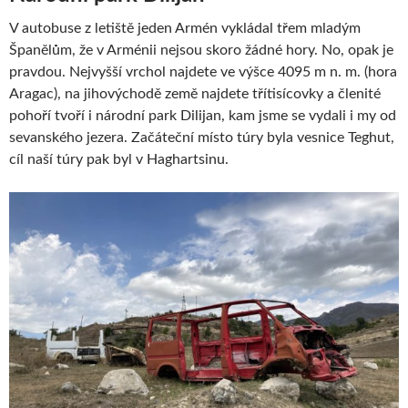
V autobuse z letiště jeden Armén vykládal třem mladým
Španělům, že v Arménii nejsou skoro žádné hory. No, opak je
pravdou. Nejvyšší vrchol najdete ve výšce 4095 m n. m. (hora
Aragac), na jihovýchodě země najdete třítisícovky a členité
pohoří tvoří i národní park Dilijan, kam jsme se vydali i my od
sevanského jezera. Začáteční místo túry byla vesnice Teghut,
cíl naší túry pak byl v Haghartsinu.