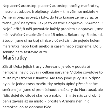
Neplacený autostop, placený autostop, taxíky, maršrutky,
metro, autobusy, trolejbusy, vlaky – tím vším se můžete v
Arménii přepravovat, i když do této krásné země vyrazíte
třeba „jen“ na týden. Jak je to vlastně s dopravou v Arménii?
Nejdůležitější náš poznatek: každý problém s dopravou jsme
měli vyřešený maximálně do 15 minut. Rekord byl 5 sekund.
Stoupli jsme si na kraj silnice v očekávání, že pojede kolem
maršrutka nebo taxík anebo si časem něco stopneme. Do 5
sekund nám zastavilo auto.
Maršrutky
Zjistit třeba jejich trasy v Jerevanu je věc v podstatě
nemožná, navíc bývají i celkem narvané. V době covidové to
může být i trochu riskantní. Ale taky jsme je využili. Vtipné
bylo, že jedna trasa maršrutky nebyla úplně přesně naším
směrem (jeli jsme si prohlédnout chačkary do Noratusu), ale
řidič dojel do cílové stanice a nabídl nám, že nás za drobný
peníz zaveze až na místo – prostě v Arménii není nic
nemožné, co se dopravy týče.