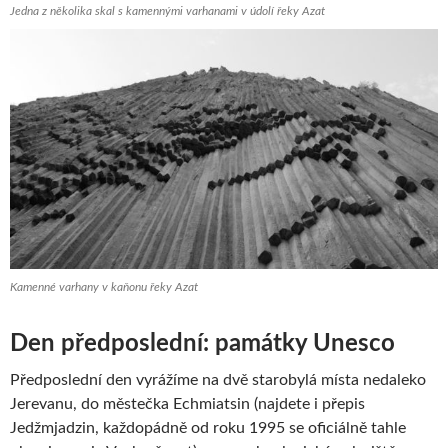
Jedna z několika skal s kamennými varhanami v údolí řeky Azat
Kamenné varhany v kaňonu řeky Azat
Den předposlední: památky Unesco
Předposlední den vyrážíme na dvě starobylá místa nedaleko
Jerevanu, do městečka Echmiatsin (najdete i přepis
Jedžmjadzin, každopádně od roku 1995 se oficiálně tahle