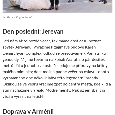
Svatba ve Vagharšapatu
Den poslední: Jerevan
Letí nám až to pozdě večer, tak máme dost času poznat
zbytek Jerevanu. Vyrážíme k zajímavé budově Karen
Demirchyan Complex, odkud se přesouváme k Památníku
genocidy. Míjíme továrnu na koňak Ararat a o pár desítek
metrů dál u jednoho z kostelů sledujeme přípravy na křtiny
malého miminka; dost možná padne večer na oslavu tohoto
významného dne několik lahví této legendární brandy.
Oklikou se ve vedru vracíme zpět do centra města, kde klid a
stín nacházíme v areálu Modré mešity. Pak už jen sbalit si
věci a vyrazit na letiště.
Doprava v Arménii