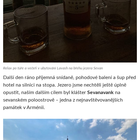
Relax po túře a večeři v ubytování Lavash na břehu jezera Sevan
Další den ráno příjemná snídaně, pohodové balení a šup před
hotel na silnici na stopa. Jezero jsme nechtěli ještě úplně
opustit, naším dalším cílem byl klášter
Sevanavank
na
sevanském poloostrově – jedna z nejnavštěvovanějších
památek v Arménii.