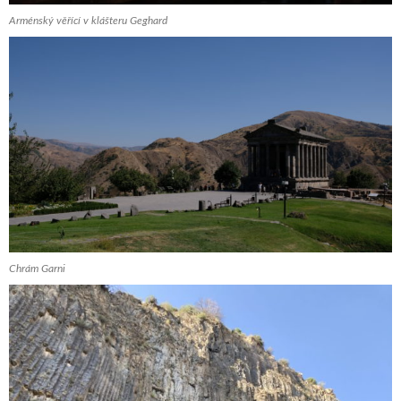
Arménský věřící v klášteru Geghard
Chrám Garni