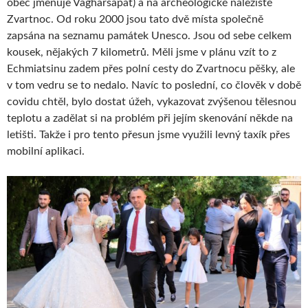
obec jmenuje Vagharšapat) a na archeologické naleziště
Zvartnoc. Od roku 2000 jsou tato dvě místa společně
zapsána na seznamu památek Unesco. Jsou od sebe celkem
kousek, nějakých 7 kilometrů. Měli jsme v plánu vzít to z
Echmiatsinu zadem přes polní cesty do Zvartnocu pěšky, ale
v tom vedru se to nedalo. Navíc to poslední, co člověk v době
covidu chtěl, bylo dostat úžeh, vykazovat zvýšenou tělesnou
teplotu a zadělat si na problém při jejím skenování někde na
letišti. Takže i pro tento přesun jsme využili levný taxík přes
mobilní aplikaci.