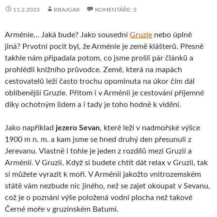
11.2.2023
RBAJGAR
KOMENTÁŘE: 3
Arménie… Jaká bude? Jako sousední
Gruzie
nebo úplně
jiná? Prvotní pocit byl, že Arménie je země klášterů. Přesně
takhle nám připadala potom, co jsme prošli pár článků a
prohlédli knižního průvodce. Země, která na mapách
cestovatelů leží často trochu opominuta na úkor čím dál
oblíbenější Gruzie. Přitom i v Arménii je cestování příjemné
díky ochotným lidem a i tady je toho hodně k vidění.
Jako například
jezero Sevan
, které leží v nadmořské výšce
1900 m n. m. a kam jsme se hned druhý den přesunuli z
Jerevanu. Vlastně i tohle je jeden z rozdílů mezi Gruzií a
Arménií. V Gruzii, Když si budete chtít dát relax v Gruzii, tak
si můžete vyrazit k moři. V Arménii jakožto vnitrozemském
státě vám nezbude nic jiného, než se zajet okoupat v Sevanu,
což je o poznání výše položená vodní plocha než takové
Černé moře v gruzínském Batumi.