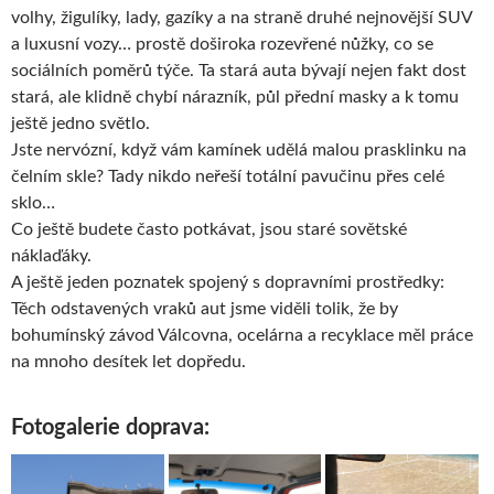
volhy, žigulíky, lady, gazíky a na straně druhé nejnovější SUV
a luxusní vozy… prostě doširoka rozevřené nůžky, co se
sociálních poměrů týče. Ta stará auta bývají nejen fakt dost
stará, ale klidně chybí nárazník, půl přední masky a k tomu
ještě jedno světlo.
Jste nervózní, když vám kamínek udělá malou prasklinku na
čelním skle? Tady nikdo neřeší totální pavučinu přes celé
sklo…
Co ještě budete často potkávat, jsou staré sovětské
náklaďáky.
A ještě jeden poznatek spojený s dopravními prostředky:
Těch odstavených vraků aut jsme viděli tolik, že by
bohumínský závod Válcovna, ocelárna a recyklace měl práce
na mnoho desítek let dopředu.
Fotogalerie doprava: