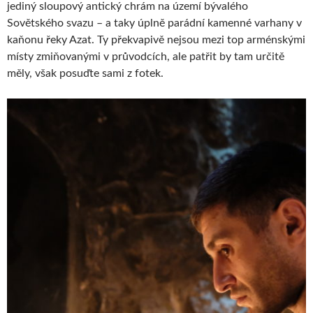
jediný sloupový antický chrám na území bývalého
Sovětského svazu – a taky úplně parádní kamenné varhany v
kaňonu řeky Azat. Ty překvapivě nejsou mezi top arménskými
místy zmiňovanými v průvodcích, ale patřit by tam určitě
měly, však posuďte sami z fotek.