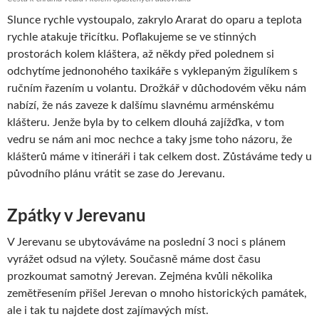
Slunce rychle vystoupalo, zakrylo Ararat do oparu a teplota
rychle atakuje třicítku. Poflakujeme se ve stinných
prostorách kolem kláštera, až někdy před polednem si
odchytíme jednonohého taxikáře s vyklepaným žigulíkem s
ručním řazením u volantu. Drožkář v důchodovém věku nám
nabízí, že nás zaveze k dalšímu slavnému arménskému
klášteru. Jenže byla by to celkem dlouhá zajížďka, v tom
vedru se nám ani moc nechce a taky jsme toho názoru, že
klášterů máme v itineráři i tak celkem dost. Zůstáváme tedy u
původního plánu vrátit se zase do Jerevanu.
Zpátky v Jerevanu
V Jerevanu se ubytováváme na poslední 3 noci s plánem
vyrážet odsud na výlety. Současně máme dost času
prozkoumat samotný Jerevan. Zejména kvůli několika
zemětřesením přišel Jerevan o mnoho historických památek,
ale i tak tu najdete dost zajímavých míst.