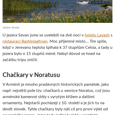
Jezero Sevan
U jezera Sevan jsme se uvelebili na dvě noci v
hotelu Lavash
s
restaurací Bashinjaghyan
. Moc příjemné místo… Tím spíše,
když v Jerevanu teplota šplhala k 37 stupňům Celsia, a tady u
jezera bylo o 15 stupňů méně. Nebyl důvod se hned na
začátku tripu zničit.
Chačkary v Noratusu
V Arménii je mnoho pradávných historických památek, jako
např. největší pole tzv. chačkarů u vesnice Noratus, což jsou
arménské kamenné stély s vyrytým křížem a dalšími
ornamenty. Nejstarší pocházejí z 10. století a je jich tu na
devět stovek. Tyhle chačkary byly náš cíl pro první výlet od