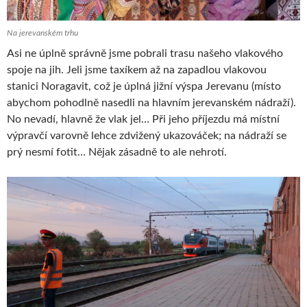
Na jerevanském trhu
Asi ne úplně správně jsme pobrali trasu našeho vlakového
spoje na jih. Jeli jsme taxíkem až na zapadlou vlakovou
stanici Noragavit, což je úplná jižní výspa Jerevanu (místo
abychom pohodlně nasedli na hlavním jerevanském nádraží).
No nevadí, hlavně že vlak jel… Při jeho příjezdu má místní
výpravčí varovně lehce zdvižený ukazováček; na nádraží se
prý nesmí fotit… Nějak zásadně to ale nehrotí.