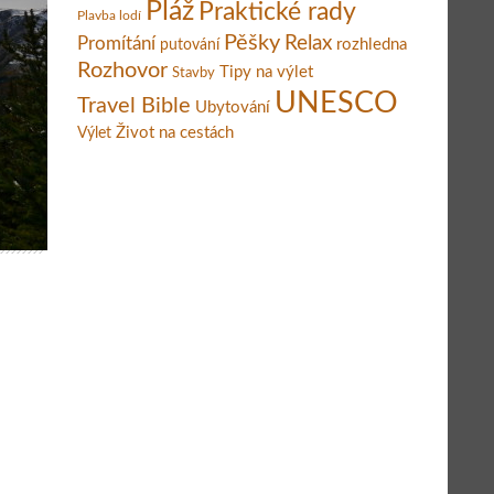
Pláž
Praktické rady
Plavba lodí
Pěšky
Relax
Promítání
rozhledna
putování
Rozhovor
Tipy na výlet
Stavby
UNESCO
Travel Bible
Ubytování
Život na cestách
Výlet