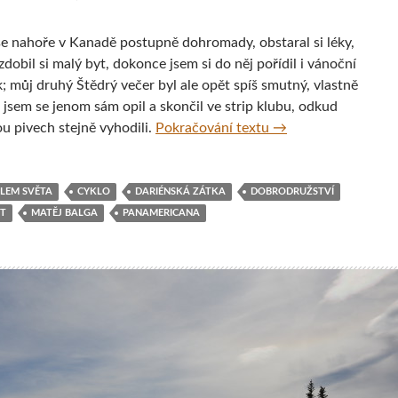
se nahoře v Kanadě postupně dohromady, obstaral si léky,
zdobil si malý byt, dokonce jsem si do něj pořídil i vánoční
; můj druhý Štědrý večer byl ale opět spíš smutný, vlastně
e jsem se jenom sám opil a skončil ve strip klubu, odkud
‚I, Cycleast‘ aneb Fi
u pivech stejně vyhodili.
Pokračování textu
→
LEM SVĚTA
CYKLO
DARIÉNSKÁ ZÁTKA
DOBRODRUŽSTVÍ
ST
MATĚJ BALGA
PANAMERICANA