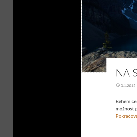
NA 
3.1.2015
Během ces
možnost p
Pokračová