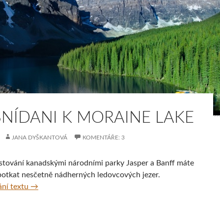
SNÍDANI K MORAINE LAKE
JANA DYŠKANTOVÁ
KOMENTÁŘE: 3
tování kanadskými národními parky Jasper a Banff máte
otkat nesčetně nádherných ledovcových jezer.
Na snídani k Moraine Lake
ní textu
→