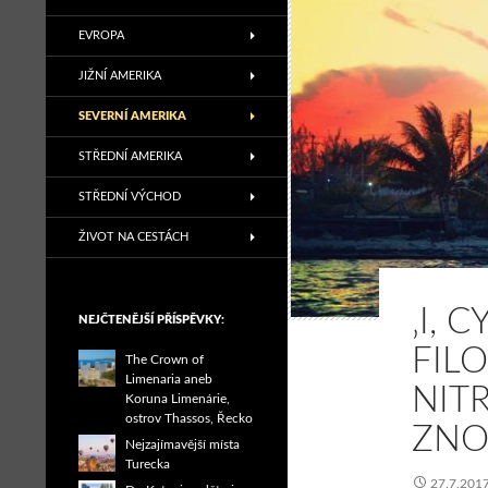
EVROPA
JIŽNÍ AMERIKA
SEVERNÍ AMERIKA
STŘEDNÍ AMERIKA
STŘEDNÍ VÝCHOD
ŽIVOT NA CESTÁCH
‚I, 
NEJČTENĚJŠÍ PŘÍSPĚVKY:
FIL
The Crown of
Limenaria aneb
NIT
Koruna Limenárie,
ostrov Thassos, Řecko
ZNOV
Nejzajímavější místa
Turecka
27.7.201