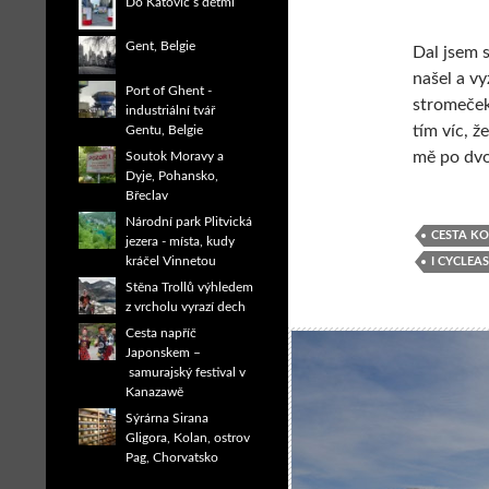
Do Katovic s dětmi
Gent, Belgie
Dal jsem 
našel a vy
Port of Ghent -
stromeček
industriální tvář
tím víc, ž
Gentu, Belgie
mě po dvo
Soutok Moravy a
Dyje, Pohansko,
Břeclav
Národní park Plitvická
CESTA KO
jezera - místa, kudy
kráčel Vinnetou
I CYCLEA
Stěna Trollů výhledem
z vrcholu vyrazí dech
Cesta napříč
Japonskem –
samurajský festival v
Kanazawě
Sýrárna Sirana
Gligora, Kolan, ostrov
Pag, Chorvatsko