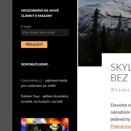
UPOZORNĚNÍ NA NOVÉ
ČLÁNKY E-MAILEM!
E-mail:
DOPORUČUJEME:
SKYL
BEZ 
Cestovinky.cz -
zajímavá místa
pro cestování po světě
9.5.2015
Extrem Tour - aktivní dovolená
na kole, na horách i na lodi
Dovolte m
národním 
jedinečný
Pokračová