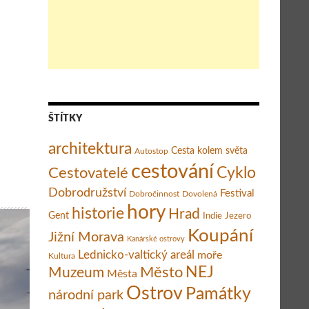
losofická cesta do nitra duše Matěje Balgy – Znovu na jih (díl 7.)
ŠTÍTKY
architektura
Cesta kolem světa
Autostop
cestování
Cestovatelé
Cyklo
Dobrodružství
Festival
Dobročinnost
Dovolená
hory
historie
Hrad
Gent
Indie
Jezero
Koupání
Jižní Morava
Kanárské ostrovy
Lednicko-valtický areál
moře
Kultura
Město
NEJ
Muzeum
Města
Ostrov
Památky
národní park