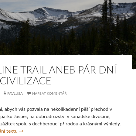
INE TRAIL ANEB PÁR DNÍ
CIVILIZACE
PAVLUSA
NAPSAT KOMENTÁŘ
i, abych vás pozvala na několikadenní pěší přechod v
parku Jasper, na dobrodružství v kanadské divočině,
 zážitek spolu s dechberoucí přírodou a krásnými výhledy.
Skyline trail aneb Pár dní bez civilizace
ní textu
→