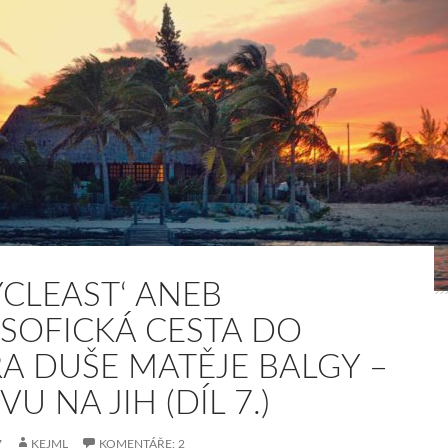
CYCLEAST‘ ANEB
OSOFICKÁ CESTA DO
RA DUŠE MATĚJE BALGY –
U NA JIH (DÍL 7.)
7
KEJML
KOMENTÁŘE: 2