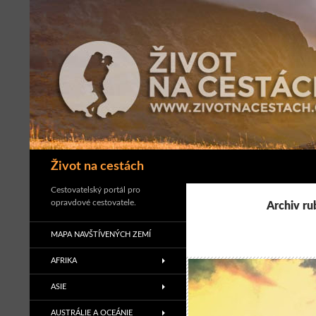
Přejít
k
obsahu
webu
Hledat
Život na cestách
Cestovatelský portál pro
opravdové cestovatele.
Archiv ru
MAPA NAVŠTÍVENÝCH ZEMÍ
AFRIKA
ASIE
AUSTRÁLIE A OCEÁNIE