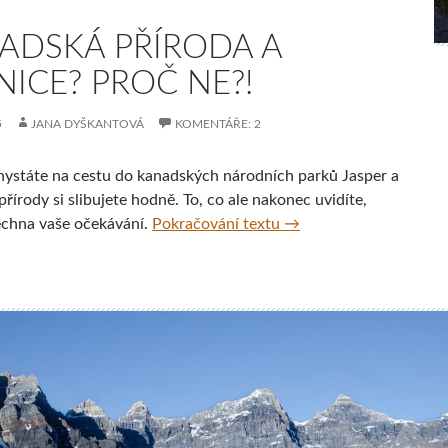
ADSKÁ PŘÍRODA A
NICE? PROČ NE?!
5
JANA DYŠKANTOVÁ
KOMENTÁŘE: 2
hystáte na cestu do kanadských národních parků Jasper a
přírody si slibujete hodně. To, co ale nakonec uvidíte,
Kanadská příroda a dáln
echna vaše očekávání.
Pokračování textu
→