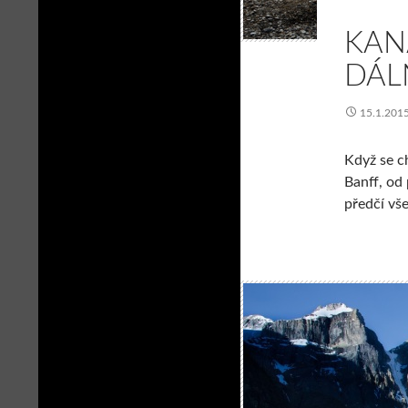
KAN
DÁL
15.1.201
Když se c
Banff, od 
předčí vš