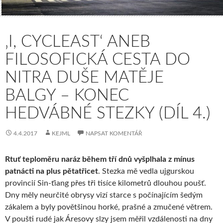
‚I, CYCLEAST‘ ANEB
FILOSOFICKÁ CESTA DO
NITRA DUŠE MATĚJE
BALGY – KONEC
HEDVÁBNÉ STEZKY (DÍL 4.)
4.4.2017
KEJML
NAPSAT KOMENTÁŘ
Rtuť teploměru naráz během tří dnů vyšplhala z mínus
patnácti na plus pětatřicet
. Stezka mě vedla ujgurskou
provincií Sin-ťiang přes tři tisíce kilometrů dlouhou poušť.
Dny měly neurčité obrysy vizí starce s počínajícím šedým
zákalem a byly povětšinou horké, prašné a zmučené větrem.
V poušti rudé jak Áresovy slzy jsem měřil vzdálenosti na dny