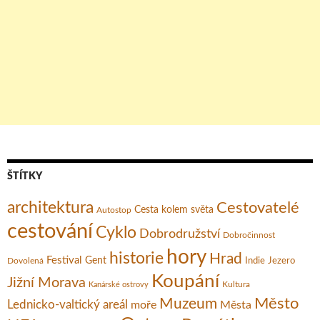
ŠTÍTKY
architektura
Cestovatelé
Cesta kolem světa
Autostop
cestování
Cyklo
Dobrodružství
Dobročinnost
hory
historie
Hrad
Festival
Gent
Dovolená
Indie
Jezero
Koupání
Jižní Morava
Kultura
Kanárské ostrovy
Město
Muzeum
Lednicko-valtický areál
moře
Města