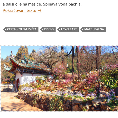
a další cíle na měsíce. Špinavá voda páchla.
‚I, Cycleast‘ aneb Filosofická cesta do nitr
Pokračování textu
→
CESTA KOLEM SVĚTA
CYKLO
I CYCLEAST
MATĚJ BALGA