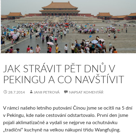
JAK STRÁVIT PĚT DNŮ V
PEKINGU A CO NAVŠTÍVIT
28.7.2014
JANII PETROVÁ
NAPSAT KOMENTÁŘ
V rámci našeho letního putování Čínou jsme se ocitli na 5 dní
v Pekingu, kde naše cestování odstartovalo. První den jsme
pojali aklimatizačně a vydali se nejprve na ochutnávku
„tradiční“ kuchyně na velkou nákupní třídu Wangfujing.