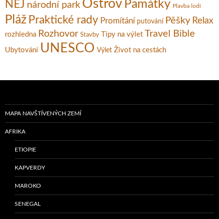
Ostrov
Památky
NEJ
národní park
Plavba lodí
Pláž
Praktické rady
Pěšky
Relax
Promítání
putování
Rozhovor
Travel Bible
rozhledna
Tipy na výlet
Stavby
UNESCO
Ubytování
Život na cestách
Výlet
MAPA NAVŠTÍVENÝCH ZEMÍ
AFRIKA
ETIOPIE
KAPVERDY
MAROKO
SENEGAL