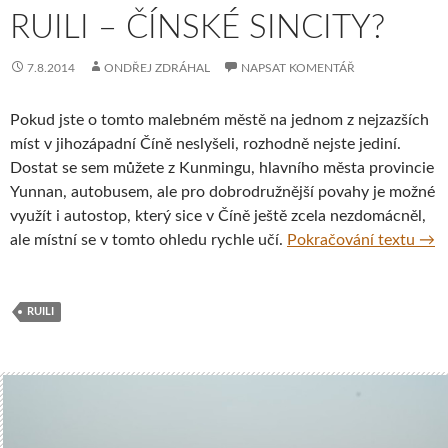
RUILI – ČÍNSKÉ SINCITY?
7.8.2014
ONDŘEJ ZDRÁHAL
NAPSAT KOMENTÁŘ
Pokud jste o tomto malebném městě na jednom z nejzazších
míst v jihozápadní Číně neslyšeli, rozhodně nejste jediní.
Dostat se sem můžete z Kunmingu, hlavního města provincie
Yunnan, autobusem, ale pro dobrodružnější povahy je možné
využít i autostop, který sice v Číně ještě zcela nezdomácněl,
Ruil
ale místní se v tomto ohledu rychle učí.
Pokračování textu
→
RUILI