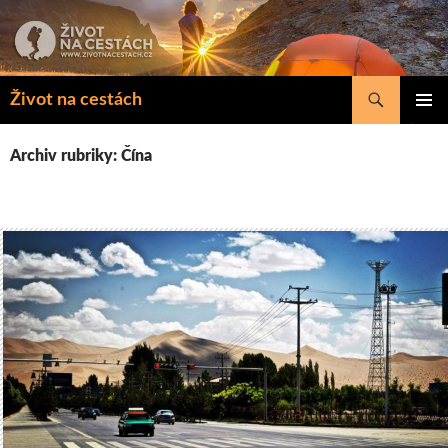
Přejít
k
obsahu
webu
Hledat
Život na cestách
ZÁKLAD
NAVIGA
Archiv rubriky: Čína
MENU