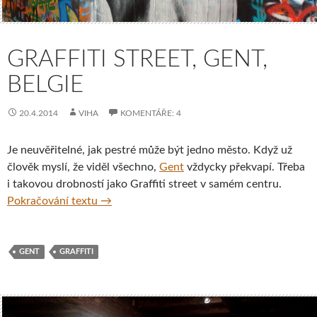
GRAFFITI STREET, GENT,
BELGIE
20.4.2014
VIHA
KOMENTÁŘE: 4
Je neuvěřitelné, jak pestré může být jedno město. Když už
člověk myslí, že viděl všechno,
Gent
vždycky překvapí. Třeba
i takovou drobností jako Graffiti street v samém centru.
Graffiti street, Gent, Belgie
Pokračování textu
→
GENT
GRAFFITI