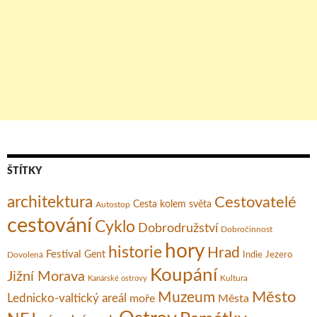
ŠTÍTKY
architektura
Cestovatelé
Cesta kolem světa
Autostop
cestování
Cyklo
Dobrodružství
Dobročinnost
hory
historie
Hrad
Festival
Gent
Dovolená
Indie
Jezero
Koupání
Jižní Morava
Kultura
Kanárské ostrovy
Město
Muzeum
Lednicko-valtický areál
moře
Města