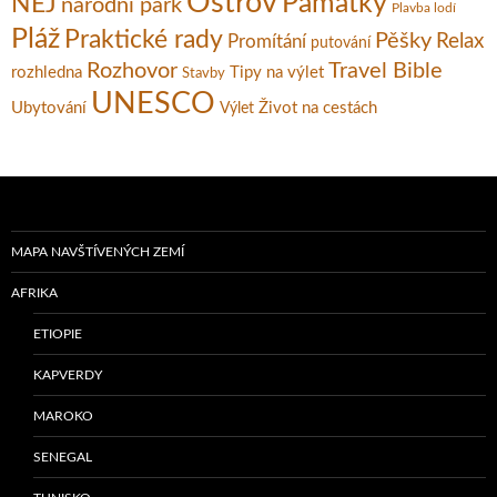
Ostrov
Památky
NEJ
národní park
Plavba lodí
Pláž
Praktické rady
Pěšky
Relax
Promítání
putování
Rozhovor
Travel Bible
rozhledna
Tipy na výlet
Stavby
UNESCO
Ubytování
Život na cestách
Výlet
MAPA NAVŠTÍVENÝCH ZEMÍ
AFRIKA
ETIOPIE
KAPVERDY
MAROKO
SENEGAL