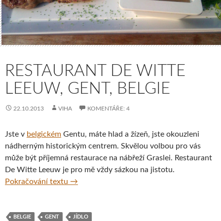
RESTAURANT DE WITTE
LEEUW, GENT, BELGIE
22.10.2013
VIHA
KOMENTÁŘE: 4
Jste v
belgickém
Gentu, máte hlad a žízeň, jste okouzleni
nádherným historickým centrem. Skvělou volbou pro vás
může být příjemná restaurace na nábřeží Graslei. Restaurant
De Witte Leeuw je pro mě vždy sázkou na jistotu.
Restaurant De Witte Leeuw, Gent, Belgie
Pokračování textu
→
BELGIE
GENT
JÍDLO