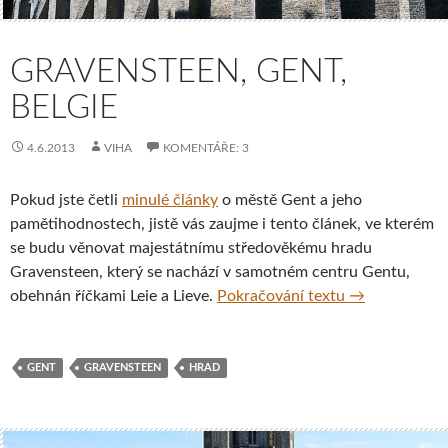
GRAVENSTEEN, GENT,
BELGIE
4.6.2013
VIHA
KOMENTÁŘE: 3
Pokud jste četli
minulé články
o městě Gent a jeho
pamětihodnostech, jistě vás zaujme i tento článek, ve kterém
se budu věnovat majestátnímu středověkému hradu
Gravensteen, který se nachází v samotném centru Gentu,
Gravensteen, 
obehnán říčkami Leie a Lieve.
Pokračování textu
→
GENT
GRAVENSTEEN
HRAD