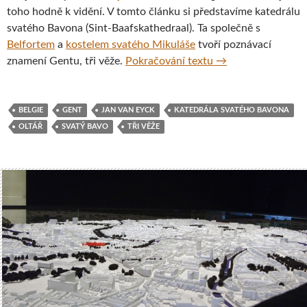
toho hodně k vidění. V tomto článku si představíme katedrálu
svatého Bavona (Sint-Baafskathedraal). Ta společně s
Belfortem
a
kostelem svatého Mikuláše
tvoří poznávací
Katedrála svatého 
znamení Gentu, tři věže.
Pokračování textu
→
BELGIE
GENT
JAN VAN EYCK
KATEDRÁLA SVATÉHO BAVONA
OLTÁŘ
SVATÝ BAVO
TŘI VĚŽE