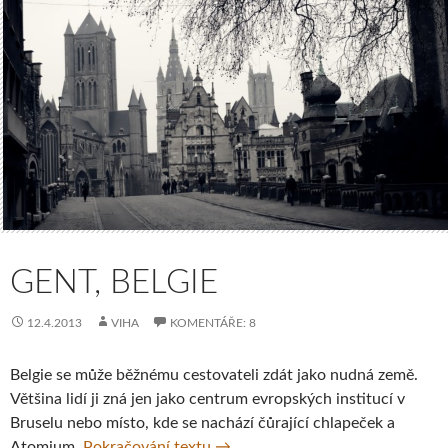
GENT, BELGIE
12.4.2013
VIHA
KOMENTÁŘE: 8
Belgie se může běžnému cestovateli zdát jako nudná země.
Většina lidí ji zná jen jako centrum evropských institucí v
Bruselu nebo místo, kde se nachází čůrající chlapeček a
Gent, Belgie
Atomium.
Pokračování textu
→