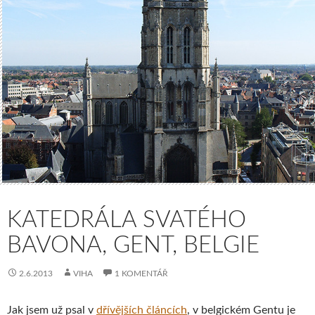
KATEDRÁLA SVATÉHO
BAVONA, GENT, BELGIE
2.6.2013
VIHA
1 KOMENTÁŘ
Jak jsem už psal v
dřívějších článcích
, v belgickém Gentu je