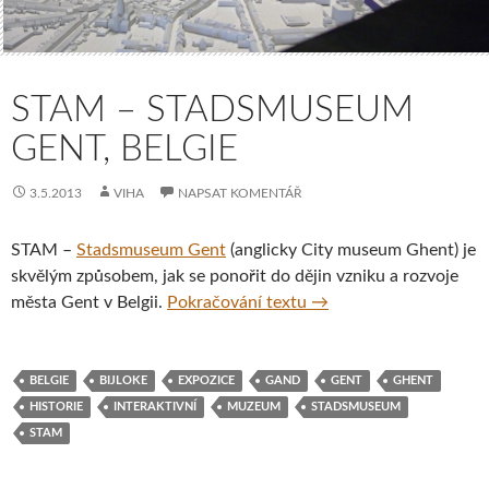
STAM – STADSMUSEUM
GENT, BELGIE
3.5.2013
VIHA
NAPSAT KOMENTÁŘ
STAM –
Stadsmuseum Gent
(anglicky City museum Ghent) je
skvělým způsobem, jak se ponořit do dějin vzniku a rozvoje
STAM – Stadsmuseum G
města Gent v Belgii.
Pokračování textu
→
BELGIE
BIJLOKE
EXPOZICE
GAND
GENT
GHENT
HISTORIE
INTERAKTIVNÍ
MUZEUM
STADSMUSEUM
STAM