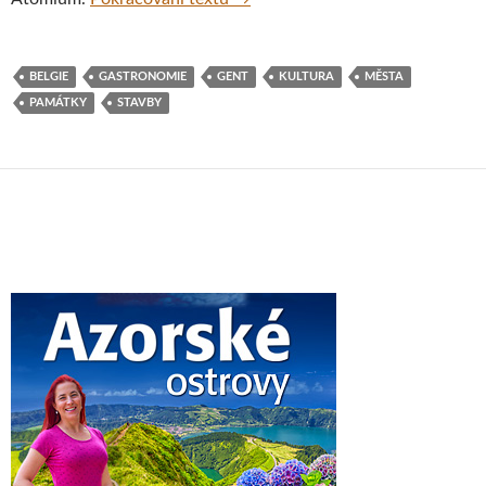
BELGIE
GASTRONOMIE
GENT
KULTURA
MĚSTA
PAMÁTKY
STAVBY