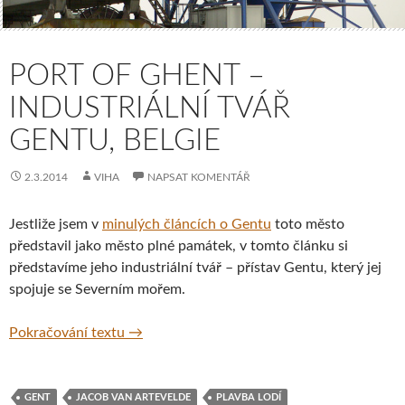
PORT OF GHENT –
INDUSTRIÁLNÍ TVÁŘ
GENTU, BELGIE
2.3.2014
VIHA
NAPSAT KOMENTÁŘ
Jestliže jsem v
minulých článcích o Gentu
toto město
představil jako město plné památek, v tomto článku si
představíme jeho industriální tvář – přístav Gentu, který jej
spojuje se Severním mořem.
Port of Ghent – industriální tvář Gentu, Bel
Pokračování textu
→
GENT
JACOB VAN ARTEVELDE
PLAVBA LODÍ