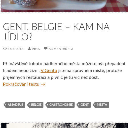
GENT, BELGIE – KAM NA
JÍDLO?
14.4.2013
VIHA
KOMENTÁŘE: 3
Při návštěvě tohoto nádherného města můžete být přepadeni
hladem nebo žízní.
V Gentu
jste na správném místě, protože
příjemných restaurací a pivnic je tu víc než dost.
Gent, Belgie – kam na jídlo?
Pokračování textu
→
AMADEUS
BELGIE
GASTRONOMIE
GENT
MĚSTA