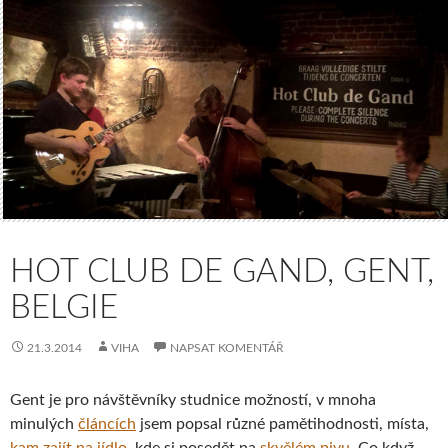
HOT CLUB DE GAND, GENT,
BELGIE
21.3.2014
VIHA
NAPSAT KOMENTÁŘ
Gent je pro návštěvníky studnice možností, v mnoha
minulých
článcích
jsem popsal různé pamětihodnosti, místa,
kam zajít na jídlo
, kde si posedět na
skvělém pivu
. Co když