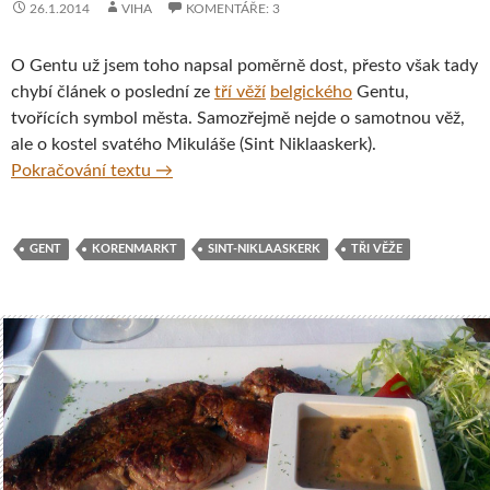
26.1.2014
VIHA
KOMENTÁŘE: 3
O Gentu už jsem toho napsal poměrně dost, přesto však tady
chybí článek o poslední ze
tří věží
belgického
Gentu,
tvořících symbol města. Samozřejmě nejde o samotnou věž,
ale o kostel svatého Mikuláše (Sint Niklaaskerk).
Kostel svatého Mikuláše, Gent, Belgie
Pokračování textu
→
GENT
KORENMARKT
SINT-NIKLAASKERK
TŘI VĚŽE