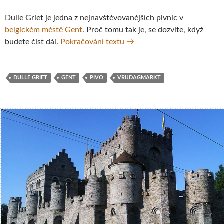
Dulle Griet je jedna z nejnavštěvovanějších pivnic v
belgickém městě Gent
. Proč tomu tak je, se dozvíte, když
Pivnice Dulle Griet, Gent, B
budete číst dál.
Pokračování textu
→
DULLE GRIET
GENT
PIVO
VRIJDAGMARKT