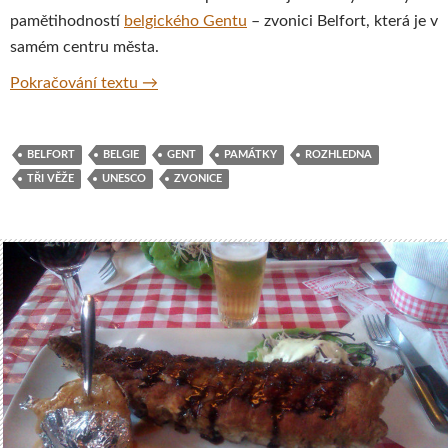
pamětihodností
belgického Gentu
– zvonici Belfort, která je v
samém centru města.
Zvonice Belfort, Gent, Belgie
Pokračování textu
→
BELFORT
BELGIE
GENT
PAMÁTKY
ROZHLEDNA
TŘI VĚŽE
UNESCO
ZVONICE