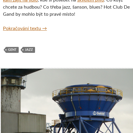
chcete za hudbou? Co třeba jazz, šanson, blues? Hot Club De
Gand by mohlo být to pravé místo!
Hot Club de Gand, Gent, Belgie
Pokračování textu
→
GENT
JAZZ