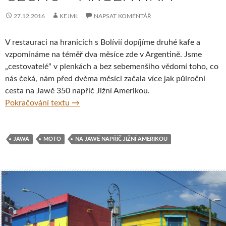
27.12.2016
KEJML
NAPSAT KOMENTÁŘ
V restauraci na hranicích s Bolívií dopíjíme druhé kafe a
vzpomínáme na téměř dva měsíce zde v Argentině. Jsme
„cestovatelé“ v plenkách a bez sebemenšího vědomí toho, co
nás čeká, nám před dvěma měsíci začala více jak půlroční
cesta na Jawě 350 napříč Jižní Amerikou.
Na Jawě napříč Jižní Amerikou ve stopách 
Pokračování textu
→
JAWA
MOTO
NA JAWĚ NAPŘÍČ JIŽNÍ AMERIKOU