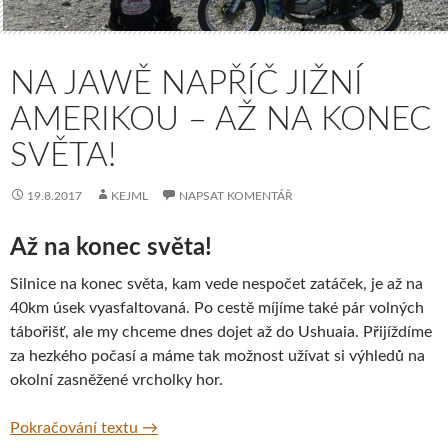
NA JAWĚ NAPŘÍČ JIŽNÍ
AMERIKOU – AŽ NA KONEC
SVĚTA!
19.8.2017
KEJML
NAPSAT KOMENTÁŘ
Až na konec světa!
Silnice na konec světa, kam vede nespočet zatáček, je až na
40km úsek vyasfaltovaná. Po cestě míjíme také pár volných
tábořišť, ale my chceme dnes dojet až do Ushuaia. Přijíždíme
za hezkého počasí a máme tak možnost užívat si výhledů na
okolní zasněžené vrcholky hor.
Na Jawě napříč Jižní Amerikou – Až na kone
Pokračování textu
→