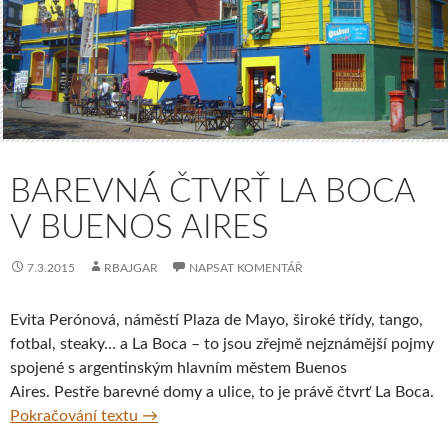
BAREVNÁ ČTVRŤ LA BOCA
V BUENOS AIRES
7.3.2015
RBAJGAR
NAPSAT KOMENTÁŘ
Evita Perónová, náměstí Plaza de Mayo, široké třídy, tango,
fotbal, steaky… a La Boca – to jsou zřejmě nejznámější pojmy
spojené s argentinským hlavním městem Buenos
Aires. Pestře barevné domy a ulice, to je právě čtvrť La Boca.
Barevná čtvrť La Boca v Buenos Aires
Pokračování textu
→