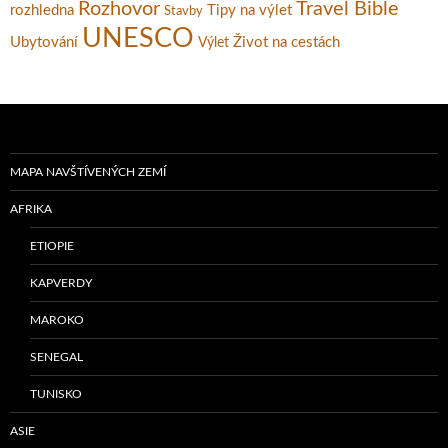
Rozhovor
Travel Bible
rozhledna
Tipy na výlet
Stavby
UNESCO
Ubytování
Život na cestách
Výlet
MAPA NAVŠTÍVENÝCH ZEMÍ
AFRIKA
ETIOPIE
KAPVERDY
MAROKO
SENEGAL
TUNISKO
ASIE