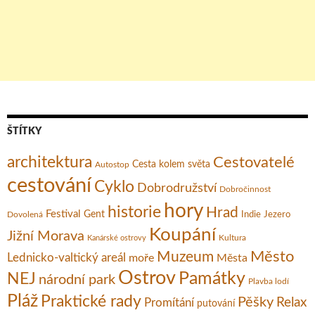
ŠTÍTKY
architektura
Cestovatelé
Cesta kolem světa
Autostop
cestování
Cyklo
Dobrodružství
Dobročinnost
hory
historie
Hrad
Festival
Gent
Dovolená
Indie
Jezero
Koupání
Jižní Morava
Kultura
Kanárské ostrovy
Město
Muzeum
Lednicko-valtický areál
moře
Města
Ostrov
Památky
NEJ
národní park
Plavba lodí
Pláž
Praktické rady
Pěšky
Relax
Promítání
putování