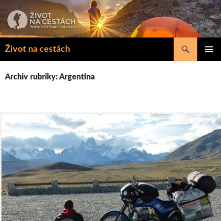
Přejít
k
obsahu
webu
Hledat
Život na cestách
ZÁKLAD
NAVIGA
Archiv rubriky: Argentina
MENU