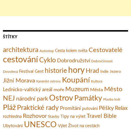
ŠTÍTKY
architektura
Cestovatelé
Cesta kolem světa
Autostop
cestování
Cyklo
Dobrodružství
Dobročinnost
hory
historie
Hrad
Festival
Gent
Dovolená
Indie
Jezero
Koupání
Jižní Morava
Kultura
Kanárské ostrovy
Město
Muzeum
Lednicko-valtický areál
moře
Města
Ostrov
Památky
NEJ
národní park
Plavba lodí
Pláž
Praktické rady
Pěšky
Relax
Promítání
putování
Rozhovor
Travel Bible
rozhledna
Tipy na výlet
Stavby
UNESCO
Ubytování
Život na cestách
Výlet