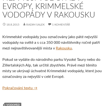
EVROPY, KRIMMELSKÉ
VODOPÁDY V RAKOUSKU
18.8.2015
RADIM SALEK
1 KOMENTÁŘ
Krimmelské vodopády jsou označovány jako páté nejvyšší
vodopády na světě a s cca 350 000 návštěvníky ročně patří
mezi nejnavštěvovanější místa v
Rakousku
.
Pokud se vydáte do národního parku Vysoké Taury nebo do
Zillertalských Alp, tak určitě zbystřete. Právě mezi těmito
místy se ukrývají úchvatné Krimmelské vodopády, které jsou
označovány za nejvyšší v celé Evropě.
Nejvyšší vodopády Evropy, Krimmelské vo
Pokračování textu
→
VODOPÁD