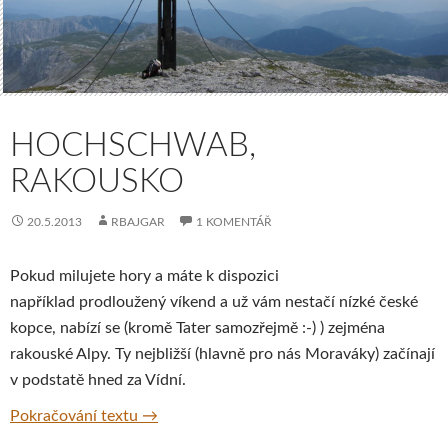
HOCHSCHWAB,
RAKOUSKO
20.5.2013
RBAJGAR
1 KOMENTÁŘ
Pokud milujete hory a máte k dispozici
například prodloužený víkend a už vám nestačí nízké české
kopce, nabízí se (kromě Tater samozřejmě :-) ) zejména
rakouské Alpy. Ty nejbližší (hlavně pro nás Moraváky) začínají
v podstatě hned za Vídní.
Hochschwab, Rakousko
Pokračování textu
→