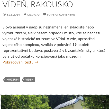
VÍDEŇ, RAKOUSKO
31.3.2014
CROW75
NAPSAT KOMENTÁŘ
Slovo arsenál v nadpisu neznamená jen skladiště nebo
výrobu zbraní, ale v našem případě i místo, kde se nachází
vojenské historické muzeum ve Vídni. A zde, uprostřed
vojenského komplexu, vznikla v polovině 19. století
reprezentativní budova, postavená v byzantském stylu, která
byla už od počátku koncipovaná jako muzeum.
Heeresgeschichtlichen Museum Wien aneb A
Pokračování textu
→
MUZEUM
VÍDEŇ