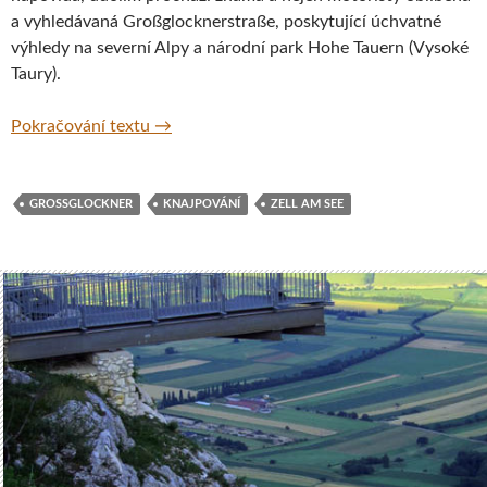
a vyhledávaná Großglocknerstraße, poskytující úchvatné
výhledy na severní Alpy a národní park Hohe Tauern (Vysoké
Taury).
Bad Fusch – knajpování, Rakousko
Pokračování textu
→
GROSSGLOCKNER
KNAJPOVÁNÍ
ZELL AM SEE