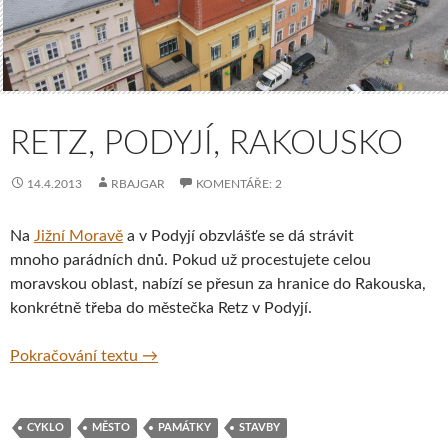
RETZ, PODYJÍ, RAKOUSKO
14.4.2013
RBAJGAR
KOMENTÁŘE: 2
Na
Jižní Moravě
a v Podyjí obzvlášťe se dá strávit
mnoho parádních dnů. Pokud už procestujete celou
moravskou oblast, nabízí se přesun za hranice do Rakouska,
konkrétně třeba do městečka Retz v Podyjí.
Retz, Podyjí, Rakousko
Pokračování textu
→
CYKLO
MĚSTO
PAMÁTKY
STAVBY