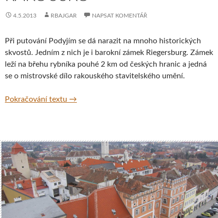
4.5.2013
RBAJGAR
NAPSAT KOMENTÁŘ
Při putování Podyjím se dá narazit na mnoho historických
skvostů. Jedním z nich je i barokní zámek Riegersburg. Zámek
leží na břehu rybníka pouhé 2 km od českých hranic a jedná
se o mistrovské dílo rakouského stavitelského umění.
Zámek Riegersburg, Rakousko
Pokračování textu
→