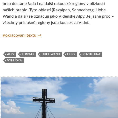
brzo dostane řada i na další rakouské regiony v blízkosti
našich hranic. Tyto oblasti (Raxalpen, Schneeberg, Hohe
Wand a další) se označují jako Vídeňské Alpy. Je jasné proč –
všechny příslušné regiony jsou kousek za Vídní.
Vyhlídková plošina Skywalk a ocelový chod
Pokračování textu
→
ALPY
FERRATY
HOHE WAND
HORY
ROZHLEDNA
VYHLÍDKA