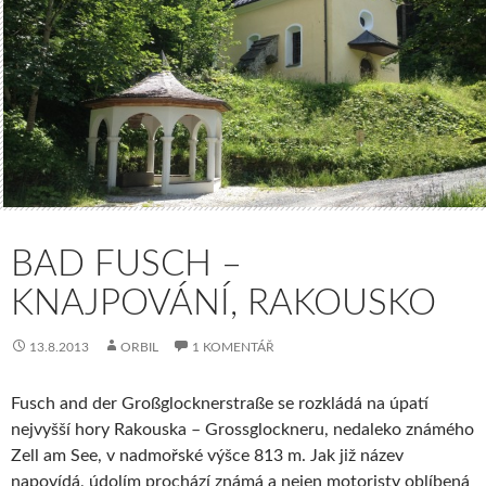
BAD FUSCH –
KNAJPOVÁNÍ, RAKOUSKO
13.8.2013
ORBIL
1 KOMENTÁŘ
Fusch and der Großglocknerstraße se rozkládá na úpatí
nejvyšší hory Rakouska – Grossglockneru, nedaleko známého
Zell am See, v nadmořské výšce 813 m. Jak již název
napovídá, údolím prochází známá a nejen motoristy oblíbená