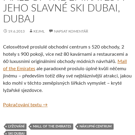
JEHO SLAVNÉ SKI DUBAI,
DUBAJ
19.6.2013
KEJML
NAPSAT KOMENTÁŘ
Celosvětově proslulé obchodní centrum s 520 obchody, 2
hotely s 900 pokoji, více než 80 kavárnami a restauracemi a
60 luxusními originálními obchody módních návrhářů.
Mall
of the Emirates
ale paradoxně proslulo úplně kvůli něčemu
jinému – především totiž díky své nejbláznivější atrakci, jakou
kdo mohl v těchto zeměpisných šířkách vymyslet – kryté
lyžařské sjezdovce.
Mall of the Emirates a jeho slavné Ski Duba
Pokračování textu
→
LYŽOVÁNÍ
MALL OF THE EMIRATES
NÁKUPNÍ CENTRUM
SKI DUBAI