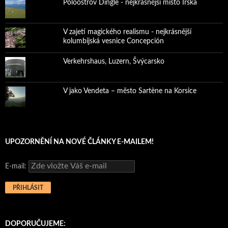
Poloostrov Dingle - nejkrásnější místo Irska
V zajetí magického realismu - nejkrásnější
kolumbijská vesnice Concepción
Verkehrshaus, Luzern, Švýcarsko
V jako Vendeta – město Sartène na Korsice
UPOZORNĚNÍ NA NOVÉ ČLÁNKY E-MAILEM!
E-mail:
DOPORUČUJEME: