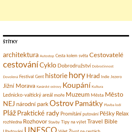
ŠTÍTKY
architektura
Cestovatelé
Cesta kolem světa
Autostop
cestování
Cyklo
Dobrodružství
Dobročinnost
hory
historie
Hrad
Festival
Gent
Dovolená
Indie
Jezero
Koupání
Jižní Morava
Kultura
Kanárské ostrovy
Město
Muzeum
Lednicko-valtický areál
moře
Města
Ostrov
Památky
NEJ
národní park
Plavba lodí
Pláž
Praktické rady
Pěšky
Relax
Promítání
putování
Rozhovor
Travel Bible
rozhledna
Tipy na výlet
Stavby
UNESCO
Ubytování
Život na cestách
Výlet