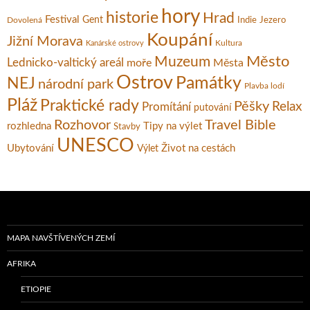
hory
historie
Hrad
Festival
Gent
Dovolená
Indie
Jezero
Koupání
Jižní Morava
Kultura
Kanárské ostrovy
Město
Muzeum
Lednicko-valtický areál
moře
Města
Ostrov
Památky
NEJ
národní park
Plavba lodí
Pláž
Praktické rady
Pěšky
Relax
Promítání
putování
Rozhovor
Travel Bible
rozhledna
Tipy na výlet
Stavby
UNESCO
Ubytování
Život na cestách
Výlet
MAPA NAVŠTÍVENÝCH ZEMÍ
AFRIKA
ETIOPIE