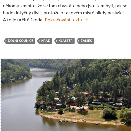
někomu zmíníte, že se tam chystáte nebo jste tam byli, tak se
bude dotyčný divit, protože o takovém místě nikdy neslyšel…
Tajemné a starobylé Do
A to je určitě škoda!
Pokračování textu
→
DOLNÍ KOUNICE
HRAD
KLÁŠTER
ZÁMEK