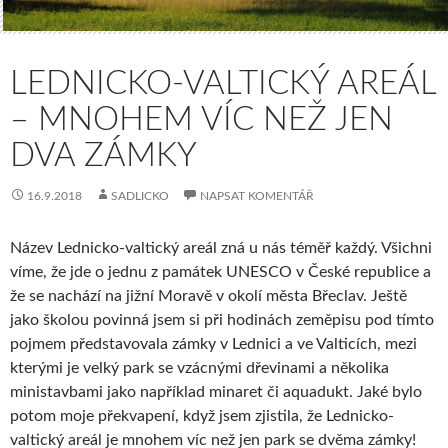
LEDNICKO-VALTICKÝ AREÁL
– MNOHEM VÍC NEŽ JEN
DVA ZÁMKY
16.9.2018
SADLICKO
NAPSAT KOMENTÁŘ
Název Lednicko-valtický areál zná u nás téměř každý. Všichni
víme, že jde o jednu z památek UNESCO v České republice a
že se nachází na jižní Moravě v okolí města Břeclav. Ještě
jako školou povinná jsem si při hodinách zeměpisu pod tímto
pojmem představovala zámky v Lednici a ve Valticích, mezi
kterými je velký park se vzácnými dřevinami a několika
ministavbami jako například minaret či aquadukt. Jaké bylo
potom moje překvapení, když jsem zjistila, že Lednicko-
valtický areál je mnohem víc než jen park se dvěma zámky!