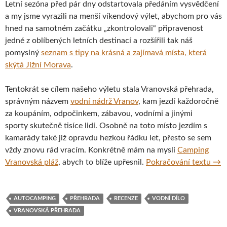
Letní sezóna před pár dny odstartovala předáním vysvědčení
a my jsme vyrazili na menší víkendový výlet, abychom pro vás
hned na samotném začátku „zkontrolovali“ připravenost
jedné z oblíbených letních destinací a rozšířili tak náš
pomyslný
seznam s tipy na krásná a zajímavá místa, která
skýtá Jižní Morava
.
Tentokrát se cílem našeho výletu stala Vranovská přehrada,
správným názvem
vodní nádrž Vranov
, kam jezdí každoročně
za koupáním, odpočinkem, zábavou, vodními a jinými
sporty skutečně tisíce lidí. Osobně na toto místo jezdím s
kamarády také již opravdu hezkou řádku let, přesto se sem
vždy znovu rád vracím. Konkrétně mám na mysli
Camping
Cam
Vranovská pláž
, abych to blíže upřesnil.
Pokračování textu
→
AUTOCAMPING
PŘEHRADA
RECENZE
VODNÍ DÍLO
VRANOVSKÁ PŘEHRADA