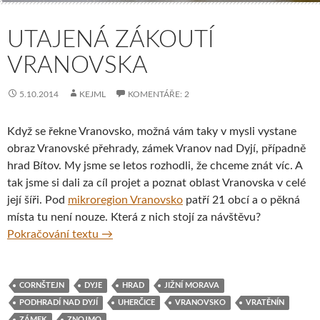
UTAJENÁ ZÁKOUTÍ
VRANOVSKA
5.10.2014
KEJML
KOMENTÁŘE: 2
Když se řekne Vranovsko, možná vám taky v mysli vystane
obraz Vranovské přehrady, zámek Vranov nad Dyjí, případně
hrad Bítov. My jsme se letos rozhodli, že chceme znát víc. A
tak jsme si dali za cíl projet a poznat oblast Vranovska v celé
její šíři. Pod
mikroregion Vranovsko
patří 21 obcí a o pěkná
místa tu není nouze. Která z nich stojí za návštěvu?
Utajená zákoutí Vranovska
Pokračování textu
→
CORNŠTEJN
DYJE
HRAD
JIŽNÍ MORAVA
PODHRADÍ NAD DYJÍ
UHERČICE
VRANOVSKO
VRATĚNÍN
ZÁMEK
ZNOJMO