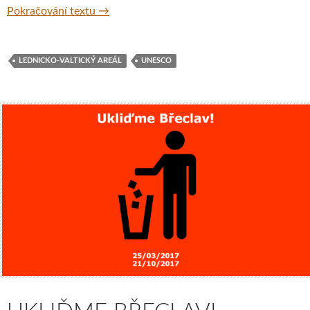
Lednicko-valtický areál – mnohem víc než j
Pokračování textu
→
LEDNICKO-VALTICKÝ AREÁL
UNESCO