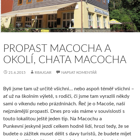
PROPAST MACOCHA A
OKOLÍ, CHATA MACOCHA
21.6.2015
RBAJGAR
NAPSAT KOMENTÁŘ
Byli jsme tam už určitě všichni… nebo aspoň téměř všichni –
ať už na školním výletě, s rodiči, či jsme tam vyrazili někdy
sami o víkendu nebo prázdninách. Řeč je o Macoše, naší
nejznámější propasti. Dnes pro vás máme v souvislosti s
touto lokalitou ještě jeden tip. Na Macochu a
Punkevní jeskyně jezdí celkem hodně lidí, hrozí tedy, že se
budete o zážitek muset dělit s davy turistů, že budete míjet