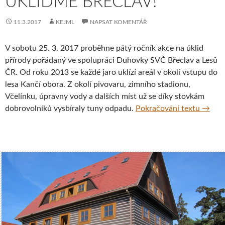
UKLIĎME BŘECLAV!
11.3.2017
KEJML
NAPSAT KOMENTÁŘ
V sobotu 25. 3. 2017 proběhne pátý ročník akce na úklid
přírody pořádaný ve spolupráci Duhovky SVČ Břeclav a Lesů
ČR. Od roku 2013 se každé jaro uklízí areál v okolí vstupu do
lesa Kančí obora. Z okolí pivovaru, zimního stadionu,
Včelínku, úpravny vody a dalších míst už se díky stovkám
Ukliďm
dobrovolníků vysbíraly tuny odpadu.
Pokračování textu
→