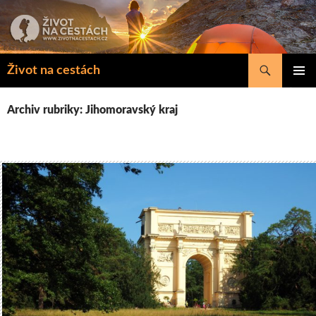
Přejít
k
obsahu
webu
Hledat
Život na cestách
ZÁKLAD
NAVIGA
Archiv rubriky: Jihomoravský kraj
MENU