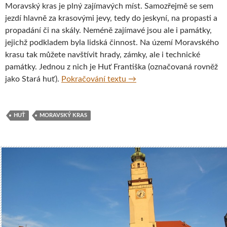
Moravský kras je plný zajímavých míst. Samozřejmě se sem
jezdí hlavně za krasovými jevy, tedy do jeskyní, na propasti a
propadání či na skály. Neméně zajímavé jsou ale i památky,
jejichž podkladem byla lidská činnost. Na území Moravského
krasu tak můžete navštívit hrady, zámky, ale i technické
památky. Jednou z nich je Huť Františka (označovaná rovněž
Huť Františka, Moravský kr
jako Stará huť).
Pokračování textu
→
HUŤ
MORAVSKÝ KRAS