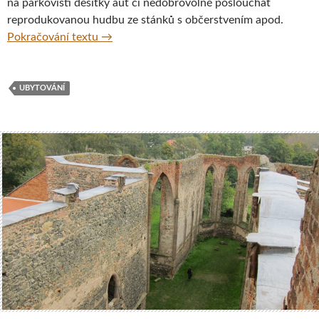
na parkovišti desítky aut či nedobrovolně poslouchat
reprodukovanou hudbu ze stánků s občerstvením apod.
Propast Macocha a okolí, chata Macocha
Pokračování textu
→
UBYTOVÁNÍ