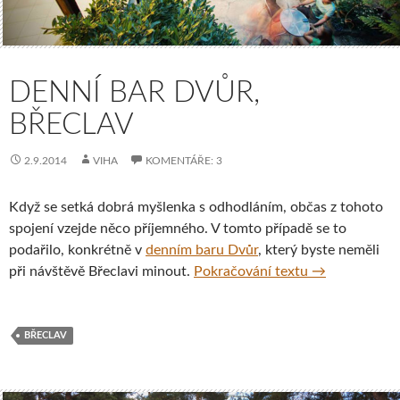
DENNÍ BAR DVŮR,
BŘECLAV
2.9.2014
VIHA
KOMENTÁŘE: 3
Když se setká dobrá myšlenka s odhodláním, občas z tohoto
spojení vzejde něco příjemného. V tomto případě se to
podařilo, konkrétně v
denním baru Dvůr
, který byste neměli
Denní bar Dvů
při návštěvě Břeclavi minout.
Pokračování textu
→
BŘECLAV