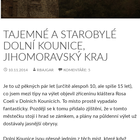
TAJEMNÉ A STAROBYLÉ
DOLNÍ KOUNICE,
JIHOMORAVSKÝ KRAJ
10.11.2014
RBAJGAR
KOMENTÁŘE: 5
Je to už pěkných pár let (určitě alespoň 10, ale spíše 15 let),
co jsem mezi tipy na výlet objevil zříceninu kláštera Rosa
Coeli v Dolních Kounicích. To místo prostě vypadalo
fantasticky. Později se k tomu přidalo zjištění, že v tomto
městečku stojí i hrad se zámkem, a plány na půldenní výlet už
dostávaly jasnější obrysy.
Dolní Kounice jsou přesně jedním z těch míst, které když