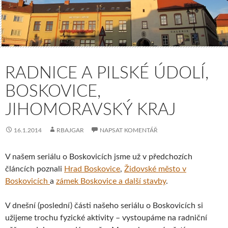
RADNICE A PILSKÉ ÚDOLÍ,
BOSKOVICE,
JIHOMORAVSKÝ KRAJ
16.1.2014
RBAJGAR
NAPSAT KOMENTÁŘ
V našem seriálu o Boskovicích jsme už v předchozích
článcích poznali
Hrad Boskovice
,
Židovské město v
Boskovicích
a
zámek Boskovice a další stavby
.
V dnešní (poslední) části našeho seriálu o Boskovicích si
užijeme trochu fyzické aktivity – vystoupáme na radniční