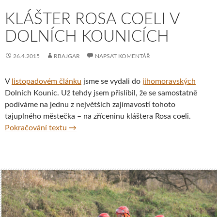
KLÁŠTER ROSA COELI V
DOLNÍCH KOUNICÍCH
26.4.2015
RBAJGAR
NAPSAT KOMENTÁŘ
V
listopadovém článku
jsme se vydali do
jihomoravských
Dolních Kounic. Už tehdy jsem přislíbil, že se samostatně
podíváme na jednu z největších zajímavostí tohoto
tajuplného městečka – na zříceninu kláštera Rosa coeli.
Klášter Rosa coeli v Dolních Kounicích
Pokračování textu
→