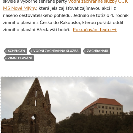
skvělé a výborně sehrané party
Vodní záchranné služby ČČK
MS Nové Mlýny
, která jela zajišťovat zajímavou akci i z
našeho cestovatelského pohledu. Jednalo se totiž o 4. ročník
zimního plavání z Česka do Rakouska, kterou pořádá oddíl
Fotoreport
zimního plavání Břeclavští bobři.
Pokračování textu
→
SCHENGEN
VODNÍ ZÁCHRANNÁ SLUŽBA
ZÁCHRANÁŘI
ZIMNÍ PLAVÁNÍ