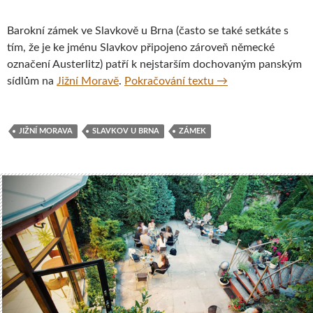
Barokní zámek ve Slavkově u Brna (často se také setkáte s
tím, že je ke jménu Slavkov připojeno zároveň německé
označení Austerlitz) patří k nejstarším dochovaným panským
Zámek Slavkov u Br
sídlům na
Jižní Moravě
.
Pokračování textu
→
JIŽNÍ MORAVA
SLAVKOV U BRNA
ZÁMEK