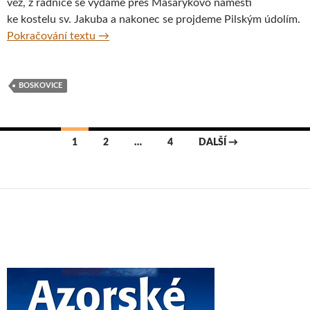
věž, z radnice se vydáme přes Masarykovo náměstí
ke kostelu sv. Jakuba a nakonec se projdeme Pilským údolím.
Radnice a Pilské údolí, Boskovice, Jihomora
Pokračování textu
→
BOSKOVICE
Navigace
1
2
…
4
DALŠÍ →
pro
příspěvky