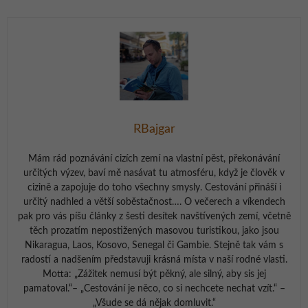
RBajgar
Mám rád poznávání cizích zemí na vlastní pěst, překonávání
určitých výzev, baví mě nasávat tu atmosféru, když je člověk v
cizině a zapojuje do toho všechny smysly. Cestování přináší i
určitý nadhled a větší soběstačnost…. O večerech a víkendech
pak pro vás píšu články z šesti desítek navštívených zemí, včetně
těch prozatím nepostižených masovou turistikou, jako jsou
Nikaragua, Laos, Kosovo, Senegal či Gambie. Stejně tak vám s
radostí a nadšením představuji krásná místa v naší rodné vlasti.
Motta: „Zážitek nemusí být pěkný, ale silný, aby sis jej
pamatoval.“– „Cestování je něco, co si nechcete nechat vzít.“ –
„Všude se dá nějak domluvit.“