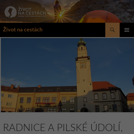
Přejít
k
obsahu
webu
Hledat
Život na cestách
ZÁKLAD
NAVIGA
MENU
RADNICE A PILSKÉ ÚDOLÍ,