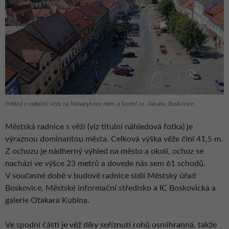
Pohled z radniční věže na Masarykovo nám. a kostel sv. Jakuba, Boskovice
Městská radnice s věží (viz titulní náhledová fotka) je
výraznou dominantou města. Celková výška věže činí 41,5 m.
Z ochozu je nádherný výhled na město a okolí, ochoz se
nachází ve výšce 23 metrů a dovede nás sem 61 schodů.
V současné době v budově radnice sídlí Městský úřad
Boskovice, Městské informační středisko a IC Boskovicka a
galerie Otakara Kubína.
Ve spodní části je věž díky seříznutí rohů osmihranná, takže