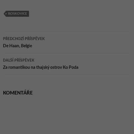
Boskovice,
kraj
Jihomoravský
Jihomoravský
kraj
kraj
BOSKOVICE
Navigace
PŘEDCHOZÍ PŘÍSPĚVEK
pro
De Haan, Belgie
příspěvky
DALŠÍ PŘÍSPĚVEK
Za romantikou na thajský ostrov Ko Poda
KOMENTÁŘE