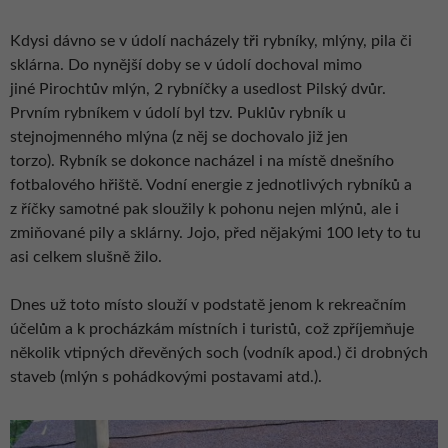
Kdysi dávno se v údolí nacházely tři rybníky, mlýny, pila či
sklárna. Do nynější doby se v údolí dochoval mimo
jiné Pirochtův mlýn, 2 rybníčky a usedlost Pilský dvůr.
Prvním rybníkem v údolí byl tzv. Puklův rybník u
stejnojmenného mlýna (z něj se dochovalo již jen
torzo). Rybník se dokonce nacházel i na místě dnešního
fotbalového hřiště. Vodní energie z jednotlivých rybníků a
z říčky samotné pak sloužily k pohonu nejen mlýnů, ale i
zmiňované pily a sklárny. Jojo, před nějakými 100 lety to tu
asi celkem slušně žilo.
Dnes už toto místo slouží v podstatě jenom k rekreačním
účelům a k procházkám místních i turistů, což zpříjemňuje
několik vtipných dřevěných soch (vodník apod.) či drobných
staveb (mlýn s pohádkovými postavami atd.).