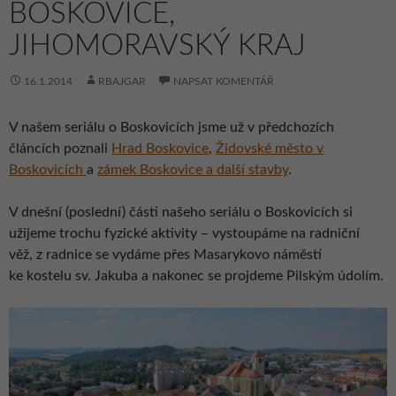
BOSKOVICE,
JIHOMORAVSKÝ KRAJ
16.1.2014
RBAJGAR
NAPSAT KOMENTÁŘ
V našem seriálu o Boskovicích jsme už v předchozích
článcích poznali
Hrad Boskovice
,
Židovské město v
Boskovicích
a
zámek Boskovice a další stavby
.
V dnešní (poslední) části našeho seriálu o Boskovicích si
užijeme trochu fyzické aktivity – vystoupáme na radniční
věž, z radnice se vydáme přes Masarykovo náměstí
ke kostelu sv. Jakuba a nakonec se projdeme Pilským údolím.