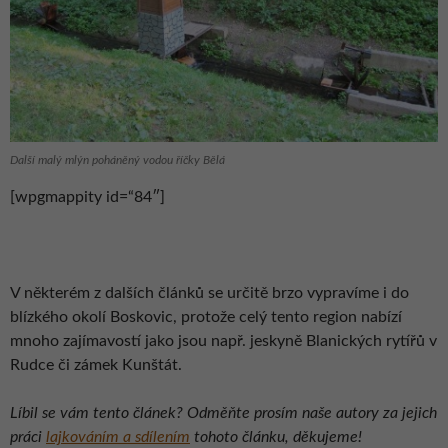
Další malý mlýn poháněný vodou říčky Bělá
[wpgmappity id=“84″]
V některém z dalších článků se určitě brzo vypravíme i do
blízkého okolí Boskovic, protože celý tento region nabízí
mnoho zajímavostí jako jsou např. jeskyně Blanických rytířů v
Rudce či zámek Kunštát.
Líbil se vám tento článek? Odměňte prosím naše autory za jejich
práci
lajkováním a sdílením
tohoto článku, děkujeme!