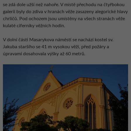
se zdá dole užší než nahoře. V místě přechodu na čtyřbokou
galerii byly do zdiva v hranách věže zasazeny alegorické hlavy
chrličů. Pod ochozem jsou umístěny na všech stranách věže
kulaté ciferníky věžních hodin.
V dolní části Masarykova náměstí se nachází kostel sv.
Jakuba staršího se 41 m vysokou věží, před požáry a
úpravami dosahovala výšky až 60 metrů.