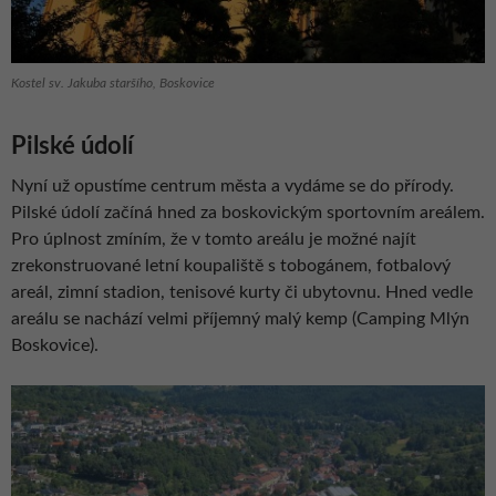
Kostel sv. Jakuba staršího, Boskovice
Pilské údolí
Nyní už opustíme centrum města a vydáme se do přírody.
Pilské údolí začíná hned za boskovickým sportovním areálem.
Pro úplnost zmíním, že v tomto areálu je možné najít
zrekonstruované letní koupaliště s tobogánem, fotbalový
areál, zimní stadion, tenisové kurty či ubytovnu. Hned vedle
areálu se nachází velmi příjemný malý kemp (Camping Mlýn
Boskovice).