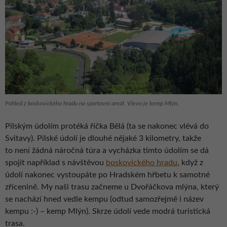
Pohled z boskovického hradu na sportovní areál. Vlevo je kemp Mlýn.
Pilským údolím protéká říčka Bělá (ta se nakonec vlévá do
Svitavy). Pilské údolí je dlouhé nějaké 3 kilometry, takže
to není žádná náročná túra a vycházka tímto údolím se dá
spojit například s návštěvou
boskovického hradu
, když z
údolí nakonec vystoupáte po Hradském hřbetu k samotné
zřícenině. My naši trasu začneme u Dvořáčkova mlýna, který
se nachází hned vedle kempu (odtud samozřejmě i název
kempu :-) – kemp Mlýn). Skrze údolí vede modrá turistická
trasa.