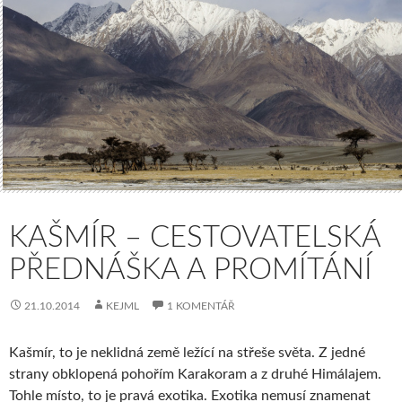
KAŠMÍR – CESTOVATELSKÁ
PŘEDNÁŠKA A PROMÍTÁNÍ
21.10.2014
KEJML
1 KOMENTÁŘ
Kašmír, to je neklidná země ležící na střeše světa. Z jedné
strany obklopená pohořím Karakoram a z druhé Himálajem.
Tohle místo, to je pravá exotika. Exotika nemusí znamenat