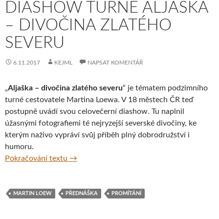
DIASHOW TURNÉ ALJAŠKA
– DIVOČINA ZLATÉHO
SEVERU
6.11.2017
KEJML
NAPSAT KOMENTÁŘ
„
Aljaška – divočina zlatého severu
“ je tématem podzimního
turné cestovatele Martina Loewa. V 18 městech ČR teď
postupně uvádí svou celovečerní diashow. Tu naplnil
úžasnými fotografiemi té nejryzejší severské divočiny, ke
kterým naživo vypráví svůj příběh plný dobrodružství i
humoru.
Cestovatel a fotograf Martin Loew uvádí di
Pokračování textu
→
MARTIN LOEW
PŘEDNÁŠKA
PROMÍTÁNÍ