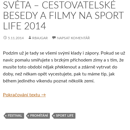
SVĚTA – CESTOVATELSKÉ
BESEDY A FILMY NA SPORT
LIFE 2014
5.11.2014
RBAJGAR
NAPSAT KOMENTÁŘ
Podzim už je tady se všemi svými klady i zápory. Pokud se už
navíc pomalu smiřujete s brzkým příchodem zimy a s tím, že
musíte toto období nějak překlenout a zdárně vytrvat do
doby, než někam opět vycestujete, pak tu máme tip, jak
během jediného víkendu poznat několik zemí.
Z Brna až na konec světa – cestovatelské be
Pokračování textu
→
FESTIVAL
PROMÍTÁNÍ
SPORT LIFE