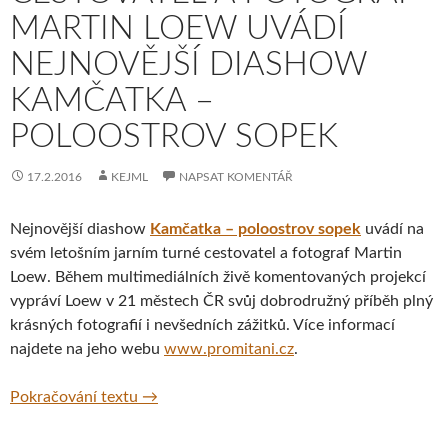
MARTIN LOEW UVÁDÍ
NEJNOVĚJŠÍ DIASHOW
KAMČATKA –
POLOOSTROV SOPEK
17.2.2016
KEJML
NAPSAT KOMENTÁŘ
Nejnovější diashow
Kamčatka – poloostrov sopek
uvádí na
svém letošním jarním turné cestovatel a fotograf Martin
Loew. Během multimediálních živě komentovaných projekcí
vypráví Loew v 21 městech ČR svůj dobrodružný příběh plný
krásných fotografií i nevšedních zážitků. Více informací
najdete na jeho webu
www.promitani.cz
.
Cestovatel a fotograf Martin Loew uvádí n
Pokračování textu
→