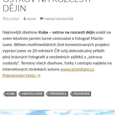
DĚJIN
8.3.2017
KEJML
NAPSAT KOMENTÁŘ
Nejnovější diashow
Kuba – ostrov na rozcestí dějin
uvádí na
svém letošním jarním turné cestovatel a fotograf Martin
Loew. Během multimediálních živě komentovaných projekcí
vypráví Loew ve 20 městech ČR svůj dobrodružný příběh
plný krásných fotografií a nevšedních zážitků z „ostrova
svobody“. Termíny všech diashow, fotky i cestopis najdete na
internetových stránkách autora
www.promitani.cz
.
Cestovatel Martin Loew uvádí nejnovější di
Pokračování textu
→
KUBA
MARTIN LOEW
PŘEDNÁŠKA
PROMÍTÁNÍ