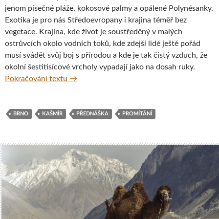
jenom písečné pláže, kokosové palmy a opálené Polynésanky.
Exotika je pro nás Středoevropany i krajina téměř bez
vegetace. Krajina, kde život je soustředěný v malých
ostrůvcích okolo vodních toků, kde zdejší lidé ještě pořád
musí svádět svůj boj s přírodou a kde je tak čistý vzduch, že
okolní šestitisícové vrcholy vypadají jako na dosah ruky.
Kašmír – cestovatelská přednáška a promítá
Pokračování textu
→
BRNO
KAŠMÍR
PŘEDNÁŠKA
PROMÍTÁNÍ