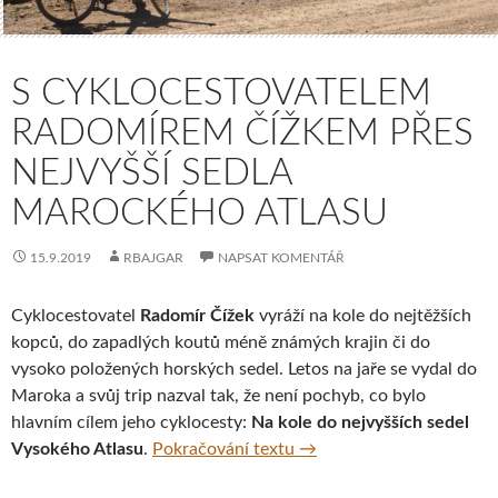
S CYKLOCESTOVATELEM
RADOMÍREM ČÍŽKEM PŘES
NEJVYŠŠÍ SEDLA
MAROCKÉHO ATLASU
15.9.2019
RBAJGAR
NAPSAT KOMENTÁŘ
Cyklocestovatel
Radomír Čížek
vyráží na kole do nejtěžších
kopců, do zapadlých koutů méně známých krajin či do
vysoko položených horských sedel. Letos na jaře se vydal do
Maroka a svůj trip nazval tak, že není pochyb, co bylo
hlavním cílem jeho cyklocesty:
Na kole do nejvyšších sedel
S cyklocestovatelem Rado
Vysokého Atlasu
.
Pokračování textu
→