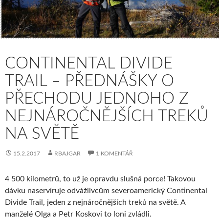
CONTINENTAL DIVIDE
TRAIL – PŘEDNÁŠKY O
PŘECHODU JEDNOHO Z
NEJNÁROČNĚJŠÍCH TREKŮ
NA SVĚTĚ
15.2.2017
RBAJGAR
1 KOMENTÁŘ
4 500 kilometrů, to už je opravdu slušná porce! Takovou
dávku naservíruje odvážlivcům severoamerický Continental
Divide Trail, jeden z nejnáročnějších treků na světě. A
manželé Olga a Petr Koskovi to loni zvládli.