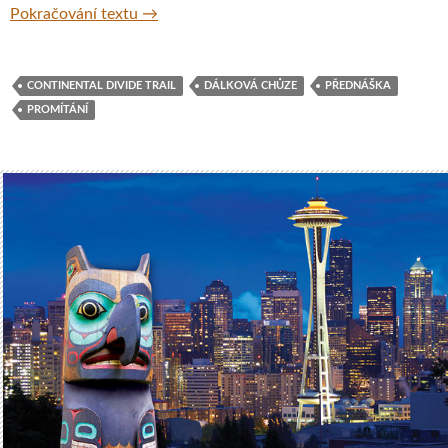
Continental Divide Trail – Přednášky o přec
Pokračování textu
→
CONTINENTAL DIVIDE TRAIL
DÁLKOVÁ CHŮZE
PŘEDNÁŠKA
PROMÍTÁNÍ