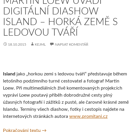
MARTIN LOEW UVÁDÍ
DIGITÁLNÍ DIASHOW
ISLAND – HORKÁ ZEMĚ S
LEDOVOU TVÁŘÍ
18.10.2015
KEJML
NAPSAT KOMENTÁŘ
Island
jako „horkou zemi s ledovou tváří“ představuje během
letošního podzimního turné cestovatel a fotograf Martin
Loew. Při multimediálních živě komentovaných projekcích
vypráví Loew poutavý příběh dobrodružné cesty plný
úžasných fotografií i zážitků z pusté, ale čarovně krásné země
Islandu. Termíny všech diashow, fotky i cestopis najdete na
internetových stránkách autora
www.promitani.cz
Cestovatel a fotograf Martin Loew uvádí dig
Pokračování textu
→