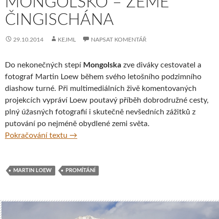
MONGOLSKO – ZEMĚ
ČINGISCHÁNA
29.10.2014
KEJML
NAPSAT KOMENTÁŘ
Do nekonečných stepí
Mongolska
zve diváky cestovatel a
fotograf Martin Loew během svého letošního podzimního
diashow turné. Při multimediálních živě komentovaných
projekcích vypráví Loew poutavý příběh dobrodružné cesty,
plný úžasných fotografií i skutečně nevšedních zážitků z
putování po nejméně obydlené zemi světa.
Cestovatel a fotograf Martin Loew uvádí d
Pokračování textu
→
MARTIN LOEW
PROMÍTÁNÍ