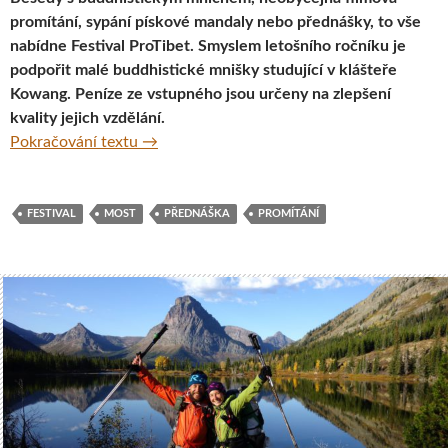
promítání, sypání pískové mandaly nebo přednášky, to vše
nabídne Festival ProTibet. Smyslem letošního ročníku je
podpořit malé buddhistické mnišky studující v klášteře
Kowang. Peníze ze vstupného jsou určeny na zlepšení
kvality jejich vzdělání.
Festival ProTibet 2017 opět přibližuje tibet
Pokračování textu
→
FESTIVAL
MOST
PŘEDNÁŠKA
PROMÍTÁNÍ