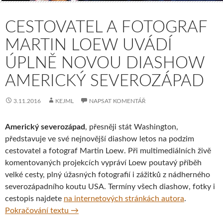
CESTOVATEL A FOTOGRAF
MARTIN LOEW UVÁDÍ
ÚPLNĚ NOVOU DIASHOW
AMERICKÝ SEVEROZÁPAD
3.11.2016
KEJML
NAPSAT KOMENTÁŘ
Americký severozápad
, přesněji stát Washington,
představuje ve své nejnovější diashow letos na podzim
cestovatel a fotograf Martin Loew. Při multimediálních živě
komentovaných projekcích vypráví Loew poutavý příběh
velké cesty, plný úžasných fotografií i zážitků z nádherného
severozápadního koutu USA. Termíny všech diashow, fotky i
cestopis najdete
na internetových stránkách autora
.
Cestovatel a fotograf Martin Loew uvádí ú
Pokračování textu
→