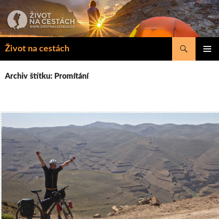
Přejít
k
obsahu
webu
Hledat
Život na cestách
ZÁKLAD
NAVIGA
Archiv štítku: Promítání
MENU