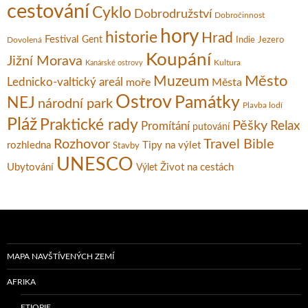
cestování
Cyklo
Dobrodružství
Dobročinnost
hory
historie
Hrad
Festival
Gent
Dovolená
Indie
Jezero
Koupání
Jižní Morava
Kultura
Kanárské ostrovy
Město
Muzeum
Lednicko-valtický areál
moře
Města
Ostrov
Památky
NEJ
národní park
Plavba lodí
Pláž
Praktické rady
Pěšky
Relax
Promítání
putování
Rozhovor
Travel Bible
rozhledna
Tipy na výlet
Stavby
UNESCO
Ubytování
Život na cestách
Výlet
MAPA NAVŠTÍVENÝCH ZEMÍ
AFRIKA
ETIOPIE