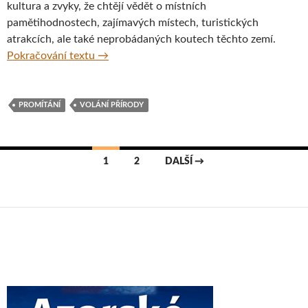
kultura a zvyky, že chtějí vědět o místních
pamětihodnostech, zajímavých místech, turistických
atrakcích, ale také neprobádaných koutech těchto zemí.
Volání přírody aneb Když už se nemůžete doč
Pokračování textu
→
PROMÍTÁNÍ
VOLÁNÍ PŘÍRODY
Navigace
1
2
DALŠÍ →
pro
příspěvky