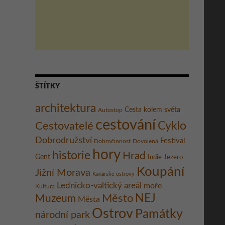
ŠTÍTKY
architektura
Cesta kolem světa
Autostop
cestování
Cestovatelé
Cyklo
Dobrodružství
Festival
Dobročinnost
Dovolená
hory
historie
Hrad
Gent
Indie
Jezero
Koupání
Jižní Morava
Kanárské ostrovy
Lednicko-valtický areál
moře
Kultura
Město
NEJ
Muzeum
Města
Ostrov
Památky
národní park