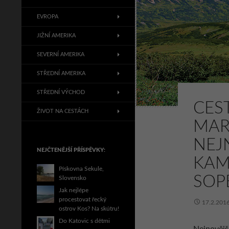
EVROPA
JIŽNÍ AMERIKA
SEVERNÍ AMERIKA
STŘEDNÍ AMERIKA
STŘEDNÍ VÝCHOD
CES
ŽIVOT NA CESTÁCH
MAR
NEJ
NEJČTENĚJŠÍ PŘÍSPĚVKY:
KAM
Pískovna Sekule,
SOP
Slovensko
Jak nejlépe
procestovat řecký
17.2.201
ostrov Kos? Na skútru!
Do Katovic s dětmi