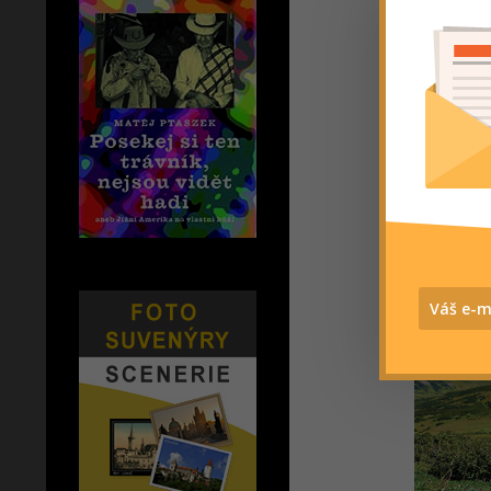
uvařit tak
představit
„Chci vás
tvořenou 
mým živým