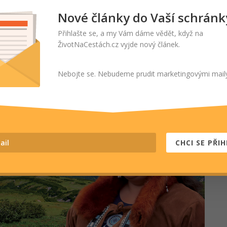
 velkolepé scenérie, jaké si vůbec příroda dokáže
Nové články do Vaší schránk
.
Přihlašte se, a my Vám dáme vědět, když na
ŽivotNaCestách.cz vyjde nový článek.
 tímto pozvat na nejmodernější multimediální show,
stovkami fotek, hudbou, filmovými záběry, ale především
 vyprávěním,“ uzavírá pozvánku cestovatel Martin Loew.
Nebojte se. Nebudeme prudit marketingovými mail
CHCI SE PŘIH