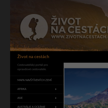
Přejít
k
obsahu
webu
Hledat
Život na cestách
Cestovatelský portál pro
opravdové cestovatele.
MAPA NAVŠTÍVENÝCH ZEMÍ
AFRIKA
ASIE
AUSTRÁLIE A OCEÁNIE