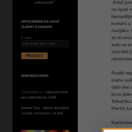
„Když jsm
„nekamarádí“
na úpatí 
beznadějn
UPOZORNĚNÍ NA NOVÉ
komárů a 
ČLÁNKY E-MAILEM!
navijáku. 
ze stromů 
E-mail:
auto se an
Vyvrátili 
náročném 
Pozdě odp
DOPORUČUJEME:
svahu vul
další den 
Cestovinky.cz -
zajímavá místa
jícnu jed
pro cestování po světě
Tolbačiku
Martin Lo
Extrem Tour - aktivní dovolená
na kole, na horách i na lodi
Kamčatka 
chrlí lávu