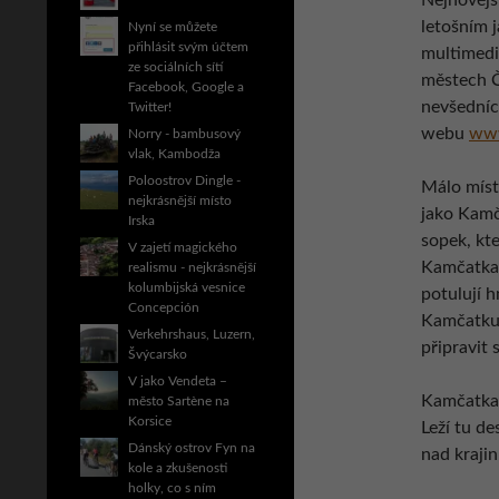
Nejnovějš
letošním 
Nyní se můžete
přihlásit svým účtem
multimedi
ze sociálních sítí
městech Č
Facebook, Google a
nevšedníc
Twitter!
webu
www
Norry - bambusový
vlak, Kambodža
Poloostrov Dingle -
Málo míst
nejkrásnější místo
jako Kamč
Irska
sopek, kte
V zajetí magického
Kamčatka 
realismu - nejkrásnější
kolumbijská vesnice
potulují 
Concepción
Kamčatku 
Verkehrshaus, Luzern,
připravit
Švýcarsko
V jako Vendeta –
Kamčatka n
město Sartène na
Korsice
Leží tu de
Dánský ostrov Fyn na
nad kraji
kole a zkušenosti
holky, co s ním