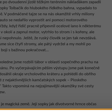
e po dvoudenní jízdě těžkým terénním náklaďákem zapadli
sopky Tolbačik do hlubokého řídkého bahna, vypadalo to
ě. V podmáčené tajze se na nás okamžitě vrhly miliony
auto se nedařilo vyprostit ani pomocí motorového
Vždy, když řidič pracně připevnil ocelové lano k některému
v okolí a zapnul motor, vytrhlo to strom i s kořeny, ale
i nepohnulo. Ještě, že ruský člověk se jen tak nevzdává.
jsme sice čtyři stromy, ale pátý vydržel a my mohli po
boji s bažinou pokračovat…
oledne jsme rozbili tábor v oblasti sopečného prachu na
kánu. Po vyčerpávajícím pěším výstupu jsme pak konečně
dosáhli okraje vrcholového kráteru a pohlédli do obřího
né z nejaktivnějších kamčatských sopek – Ploského
.“ Takto vzpomíná na nejzajímavější okamžiky své cesty
ew.
je magická země. Její sopky jak divotvorné hrnce občas
, popel a dým, ale zároveň pod svou pokličkou dokáží