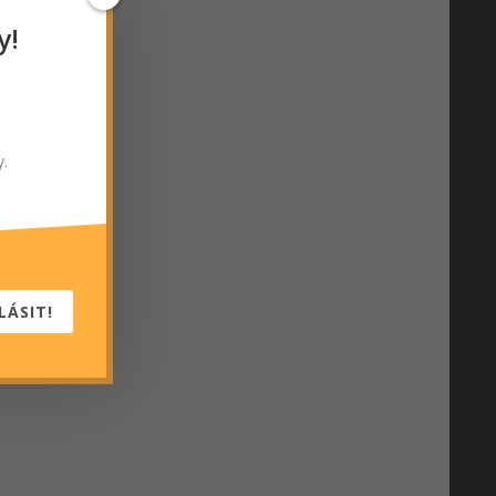
y!
y.
LÁSIT!