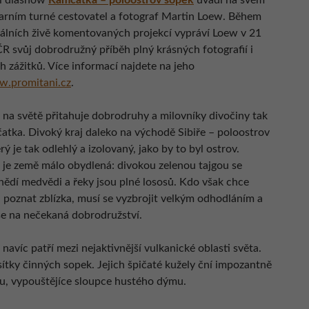
í diashow
Kamčatka – poloostrov sopek
uvádí na svém
jarním turné cestovatel a fotograf Martin Loew. Během
álních živě komentovaných projekcí vypráví Loew v 21
R svůj dobrodružný příběh plný krásných fotografií i
h zážitků. Více informací najdete na jeho
.promitani.cz
.
 na světě přitahuje dobrodruhy a milovníky divočiny tak
atka. Divoký kraj daleko na východě Sibiře – poloostrov
rý je tak odlehlý a izolovaný, jako by to byl ostrov.
je země málo obydlená: divokou zelenou tajgou se
hnědí medvědi a řeky jsou plné lososů. Kdo však chce
poznat zblízka, musí se vyzbrojit velkým odhodláním a
 se na nečekaná dobrodružství.
avíc patří mezi nejaktivnější vulkanické oblasti světa.
sítky činných sopek. Jejich špičaté kužely ční impozantně
nu, vypouštějíce sloupce hustého dýmu.