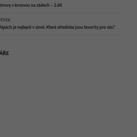
trovy s krosnou na zádech – 2.díl
ěvky
PĚVEK
Alpách je nejlepší v zimě. Která střediska jsou favority pro vás?
ÁŘE