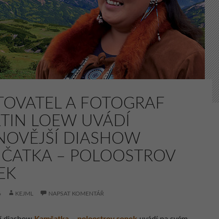
TOVATEL A FOTOGRAF
TIN LOEW UVÁDÍ
NOVĚJŠÍ DIASHOW
ČATKA – POLOOSTROV
EK
6
KEJML
NAPSAT KOMENTÁŘ