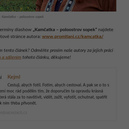
– Kamčatka – poloostrov sopek
termíny diashow
„Kamčatka – poloostrov sopek“
najdete
etové stránce autora:
www.promitani.cz/kamcatka/
ám tento článek? Odměňte prosím naše autory za jejich práci
 a sdílením
tohoto článku, děkujeme!
Kejml
Cestuji, abych fotil. Fotím, abych cestoval. A pak se o to s
emi moc rád podělím tím, že doporučím ta opravdu krásná
terá stála za to navštívit, vidět, zažít, vyfotit, ochutnat, spatřit
k nim třeba přivonět.
otnacestach.cz