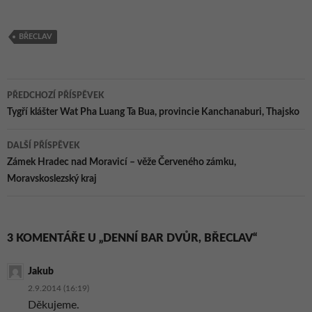
Thajsko
krásná příroda
BŘECLAV
Navigace
PŘEDCHOZÍ PŘÍSPĚVEK
pro
Tygří klášter Wat Pha Luang Ta Bua, provincie Kanchanaburi, Thajsko
příspěvky
DALŠÍ PŘÍSPĚVEK
Zámek Hradec nad Moravicí – věže Červeného zámku,
Moravskoslezský kraj
3 KOMENTÁŘE U „DENNÍ BAR DVŮR, BŘECLAV“
Jakub
2.9.2014 (16:19)
Děkujeme.