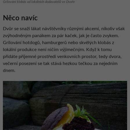
Grilování klobás od lokálních dodavatelů ve Dvoře
Něco navíc
Dvůr se snaží lákat návštěvníky různými akcemi, nikoliv však
zvýhodněným panákem za pár kaček, jak je často zvykem.
Grilování hotdogů, hamburgerů nebo skvělých klobás z
lokální produkce není ničím výjimečným. Když k tomu
přidáte příjemné prostředí venkovních prostor, tedy dvora,
večerní posezení se tak stává hezkou tečkou za nejedním
dnem.