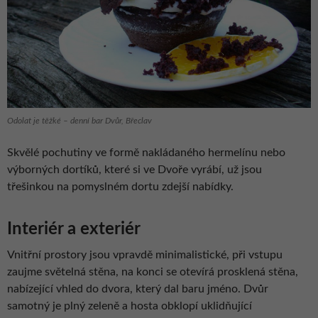
Odolat je těžké – denní bar Dvůr, Břeclav
Skvělé pochutiny ve formě nakládaného hermelínu nebo
výborných dortíků, které si ve Dvoře vyrábí, už jsou
třešinkou na pomyslném dortu zdejší nabídky.
Interiér a exteriér
Vnitřní prostory jsou vpravdě minimalistické, při vstupu
zaujme světelná stěna, na konci se otevírá prosklená stěna,
nabízející vhled do dvora, který dal baru jméno. Dvůr
samotný je plný zeleně a hosta obklopí uklidňující