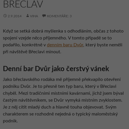
BŘECLAV
2.9.2014
VIHA
KOMENTÁŘE: 3
Když se setká dobrá myšlenka s odhodláním, občas z tohoto
spojení vzejde něco příjemného. V tomto případě se to
podařilo, konkrétně v
denním baru Dvůr
, který byste neměli
při návštěvě Břeclavi minout.
Denní bar Dvůr jako čerstvý vánek
Jako břeclavského rodáka mě příjemně překvapilo otevření
podniku Dvůr. Je to přesně ten typ baru, který v Břeclavi
chyběl. Mezi tradičními místními kavárnami, jichž jsem býval
častým návštěvníkem, se Dvůr vymyká místním zvyklostem.
Je z něj cítit mladý duch a hlavně touha objevovat. Svým
charakterem se rozhodně nejedná o typický maloměstský
podnik.