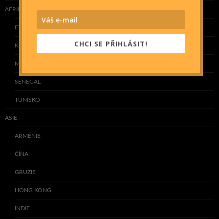
AFRIKA
ETIOPIE
CHCI SE PŘIHLÁSIT!
KAPVERDY
MAROKO
SENEGAL
TUNISKO
ASIE
ARMÉNIE
ČÍNA
GRUZIE
HONG KONG
INDIE