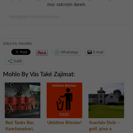
moc vzácným darem.
traubgraph.wordpress.com/
SDÍLEJTE, PROSÍM:
WhatsApp
E-mail
Další
Mohlo By Vás Také Zajímat:
Red Tanks Bar,
Ukliďme Břeclav!
Svachův Dvůr –
Kanchanaburi,
golf, pivo a