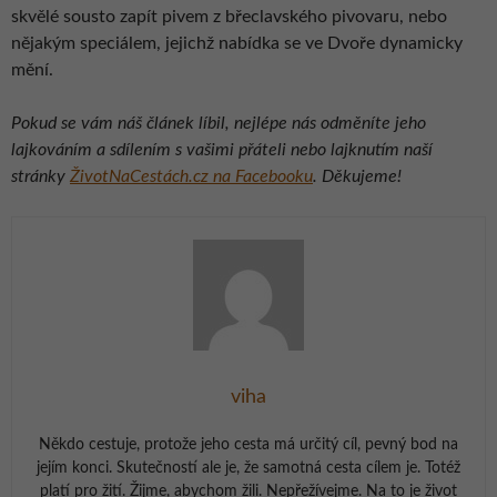
skvělé sousto zapít pivem z břeclavského pivovaru, nebo
nějakým speciálem, jejichž nabídka se ve Dvoře dynamicky
mění.
Pokud se vám náš článek líbil, nejlépe nás odměníte jeho
lajkováním a sdílením s vašimi přáteli nebo lajknutím naší
stránky
ŽivotNaCestách.cz na Facebooku
. Děkujeme!
viha
Někdo cestuje, protože jeho cesta má určitý cíl, pevný bod na
jejím konci. Skutečností ale je, že samotná cesta cílem je. Totéž
platí pro žití. Žijme, abychom žili. Nepřežívejme. Na to je život