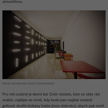
atmosférou.
Interiér denního baru Dvůr je minimalistický.
Pro mě osobně je denní bar Dvůr místem, kam se vždy rád
vrátím, nejlépe ve chvíli, kdy bude pan majitel osobně
grilovat skvělé klobásy (nebo jinou dobrotu), abych pak mohl