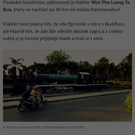
Poslední turistickou zajímavostí je klášter
Wat Pha Luang Ta
Bua
, který se nachází asi 40 km od města Kanchanaburi.
Klášter není známý tím, že zde žijí mniši v míru s Buddhou,
ale hlavně tím, že zde žije několik desítek tygrů a z celého
světa si je turisté přijíždějí hladit a hrát si s nimi.
V horkém počasí byl skútr nejlepší dopravní prostředek.