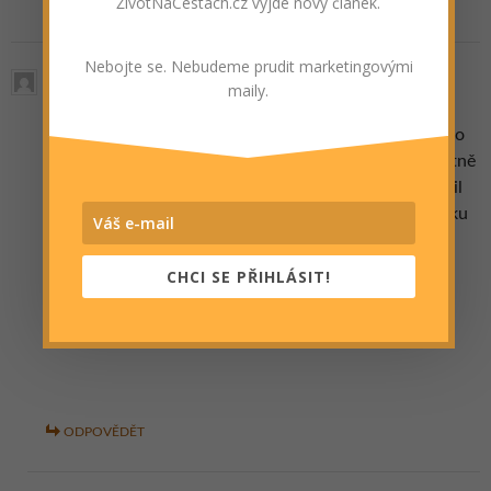
ŽivotNaCestách.cz vyjde nový článek.
ODPOVĚDĚT
Nebojte se. Nebudeme prudit marketingovými
Jakub
maily.
20.11.2014 (19:46)
Nechápu, jak někdo může navštívit takové místo. Co to
má být za zážitek, hladit si tygra, který je zcela evidentně
zdrogovaný? Který místo toho, aby běhal v džungli a žil
život, který by si zasloužil, jen leží v řetězech? V Thajsku
jsem byl, ale k tomuto mám obrovský odpor a nikdy
podobné místo nenavštívím. Když vidím takové fotky,
CHCI SE PŘIHLÁSIT!
tak cítím neskutečný vztek a lítost zároveň. Je to
odporné…
ODPOVĚDĚT