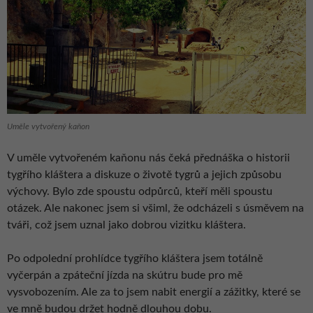
Uměle vytvořený kaňon
V uměle vytvořeném kaňonu nás čeká přednáška o historii
tygřího kláštera a diskuze o životě tygrů a jejich způsobu
výchovy. Bylo zde spoustu odpůrců, kteří měli spoustu
otázek. Ale nakonec jsem si všiml, že odcházeli s úsměvem na
tváři, což jsem uznal jako dobrou vizitku kláštera.
Po odpolední prohlídce tygřího kláštera jsem totálně
vyčerpán a zpáteční jízda na skútru bude pro mě
vysvobozením. Ale za to jsem nabit energií a zážitky, které se
ve mně budou držet hodně dlouhou dobu.