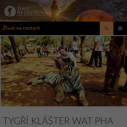
Přejít
k
obsahu
webu
Hledat
Život na cestách
ZÁKLAD
NAVIGA
MENU
TYGŘÍ KLÁŠTER WAT PHA