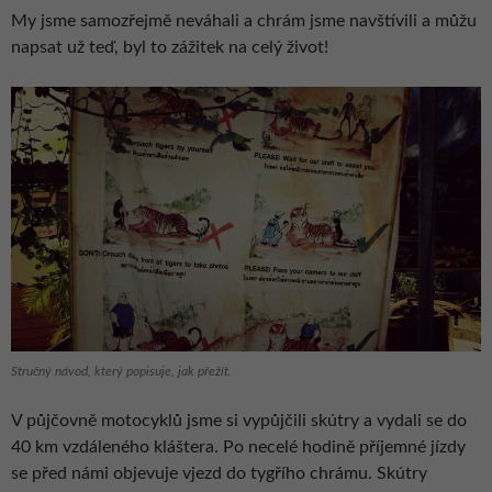
My jsme samozřejmě neváhali a chrám jsme navštívili a můžu
napsat už teď, byl to zážitek na celý život!
Stručný návod, který popisuje, jak přežít.
V půjčovně motocyklů jsme si vypůjčili skútry a vydali se do
40 km vzdáleného kláštera. Po necelé hodině příjemné jízdy
se před námi objevuje vjezd do tygřího chrámu. Skútry