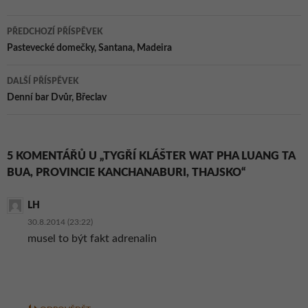
Navigace
PŘEDCHOZÍ PŘÍSPĚVEK
pro
Pastevecké domečky, Santana, Madeira
příspěvky
DALŠÍ PŘÍSPĚVEK
Denní bar Dvůr, Břeclav
5 KOMENTÁŘŮ U „TYGŘÍ KLÁŠTER WAT PHA LUANG TA
BUA, PROVINCIE KANCHANABURI, THAJSKO“
LH
30.8.2014 (23:22)
musel to být fakt adrenalin