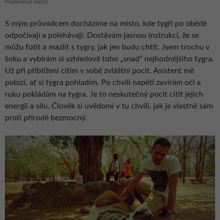
Poobědová siesta
S mým průvodcem docházíme na místo, kde tygři po obědě
odpočívají a polehávají. Dostávám jasnou instrukci, že se
můžu fotit a mazlit s tygry, jak jen budu chtít. Jsem trochu v
šoku a vybírám si vzhledově toho „snad“ nejhodnějšího tygra.
Už při přiblížení cítím v sobě zvláštní pocit. Asistent mě
pobízí, ať si tygra pohladím. Po chvíli napětí zavírám oči a
ruku pokládám na tygra. Je to neskutečný pocit cítit jejich
energii a sílu. Člověk si uvědomí v tu chvíli, jak je vlastně sám
proti přírodě bezmocný.