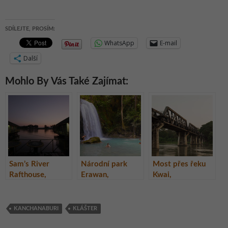
SDÍLEJTE, PROSÍM:
WhatsApp
E-mail
Další
Mohlo By Vás Také Zajímat:
Sam’s River
Národní park
Most přes řeku
Rafthouse,
Erawan,
Kwai,
Kanchanaburi,
provincie
Kanchanaburi,
Thajsko
Kanchanaburi,
Thajsko
Thajsko
KANCHANABURI
KLÁŠTER