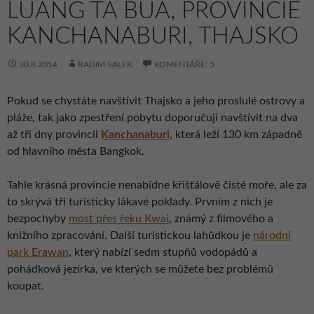
LUANG TA BUA, PROVINCIE
KANCHANABURI, THAJSKO
30.8.2014
RADIM SALEK
KOMENTÁŘE: 5
Pokud se chystáte navštívit Thajsko a jeho proslulé ostrovy a
pláže, tak jako zpestření pobytu doporučuji navštívit na dva
až tři dny provincii
Kanchanaburi
, která leží 130 km západně
od hlavního města Bangkok.
Tahle krásná provincie nenabídne křišťálově čisté moře, ale za
to skrývá tři turisticky lákavé poklady. Prvním z nich je
bezpochyby
most přes řeku Kwai
, známý z filmového a
knižního zpracování. Další turistickou lahůdkou je
národní
park Erawan
, který nabízí sedm stupňů vodopádů a
pohádková jezírka, ve kterých se můžete bez problémů
koupat.