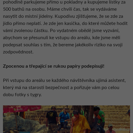
pohodlně parkujeme přímo u pokladny a kupujeme lístky za
500 bathů na osobu. Máme chvíli čas, tak se vydáváme
nasytit do místní jídelny. Kupodivu zjišťujeme, že se zde za
jídlo přímo neplatí. Je zde jen kasička, do které můžete hodit
vámi zvolenou částku. Po vydatném obědě jsme vyzváni,
abychom se přesunuli ke vstupu do areálu, kde jsme měli
podepsat souhlas s tím, že bereme jakékoliv riziko na svoji
zodpovědnost.
Zpocenou a třepající se rukou papíry podepisuji!
Při vstupu do areálu se každého návštěvníka ujímá asistent,
který má na starosti bezpečnost a pořizuje vám po celou
dobu fotky s tygry.