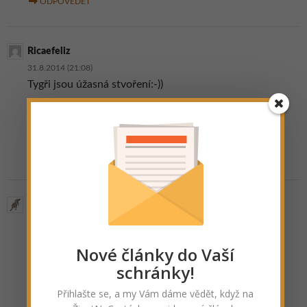
ODPOVĚDĚT
Ricaefeliz
31.8.2014 (21:08)
Tygři jsou úžasná stvoření:-))
ODPOVĚDĚT
Vlk
6.10.2014 (17:09)
Jááj tygříci, hned bych jel kdybych měl tu možnost:)
Nové články do Vaší
schránky!
Přihlašte se, a my Vám dáme vědět, když na