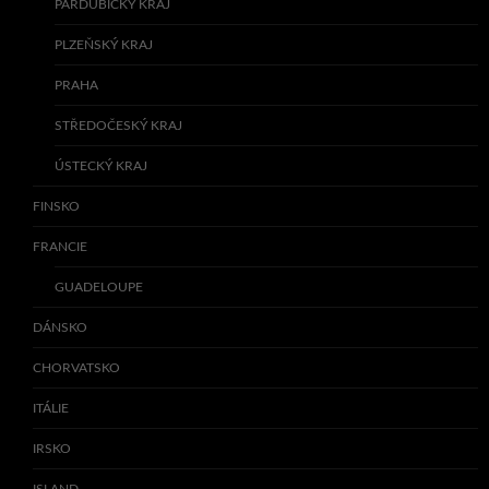
PARDUBICKÝ KRAJ
PLZEŇSKÝ KRAJ
PRAHA
STŘEDOČESKÝ KRAJ
ÚSTECKÝ KRAJ
FINSKO
FRANCIE
GUADELOUPE
DÁNSKO
CHORVATSKO
ITÁLIE
IRSKO
ISLAND