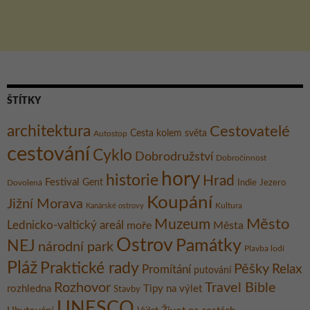
ŠTÍTKY
architektura
Cestovatelé
Cesta kolem světa
Autostop
cestování
Cyklo
Dobrodružství
Dobročinnost
hory
historie
Hrad
Festival
Gent
Dovolená
Indie
Jezero
Koupání
Jižní Morava
Kultura
Kanárské ostrovy
Město
Muzeum
Lednicko-valtický areál
moře
Města
Ostrov
Památky
NEJ
národní park
Plavba lodí
Pláž
Praktické rady
Pěšky
Relax
Promítání
putování
Rozhovor
Travel Bible
rozhledna
Tipy na výlet
Stavby
UNESCO