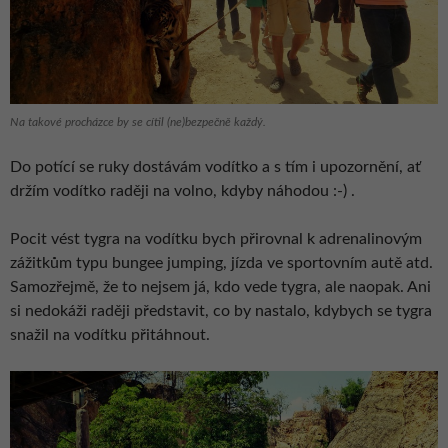
Na takové procházce by se cítil (ne)bezpečně každý.
Do potící se ruky dostávám vodítko a s tím i upozornění, ať
držím vodítko raději na volno, kdyby náhodou :-) .
Pocit vést tygra na vodítku bych přirovnal k adrenalinovým
zážitkům typu bungee jumping, jízda ve sportovním autě atd.
Samozřejmě, že to nejsem já, kdo vede tygra, ale naopak. Ani
si nedokáži raději představit, co by nastalo, kdybych se tygra
snažil na vodítku přitáhnout.