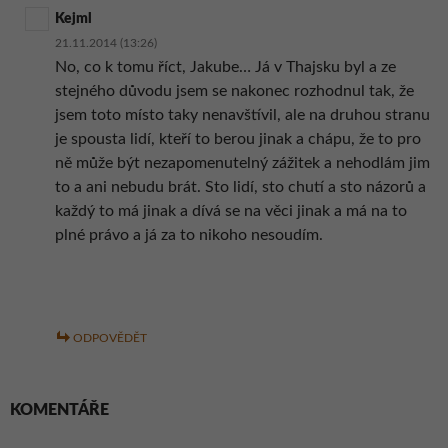
Kejml
21.11.2014 (13:26)
No, co k tomu říct, Jakube… Já v Thajsku byl a ze
stejného důvodu jsem se nakonec rozhodnul tak, že
jsem toto místo taky nenavštívil, ale na druhou stranu
je spousta lidí, kteří to berou jinak a chápu, že to pro
ně může být nezapomenutelný zážitek a nehodlám jim
to a ani nebudu brát. Sto lidí, sto chutí a sto názorů a
každý to má jinak a dívá se na věci jinak a má na to
plné právo a já za to nikoho nesoudím.
ODPOVĚDĚT
KOMENTÁŘE