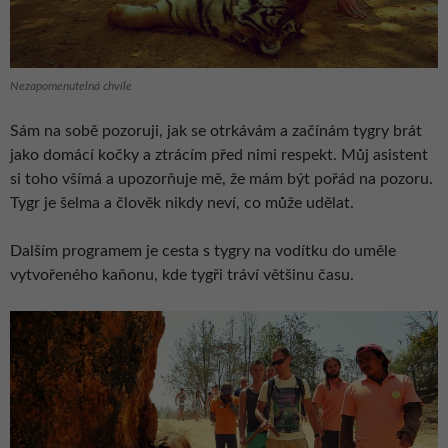
Nezapomenutelná chvíle
Sám na sobě pozoruji, jak se otrkávám a začínám tygry brát
jako domácí kočky a ztrácím před nimi respekt. Můj asistent
si toho všímá a upozorňuje mě, že mám být pořád na pozoru.
Tygr je šelma a člověk nikdy neví, co může udělat.
Dalším programem je cesta s tygry na vodítku do uměle
vytvořeného kaňonu, kde tygři tráví většinu času.