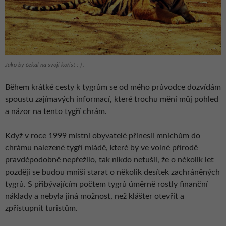
Jako by čekal na svoji kořist :-) .
Během krátké cesty k tygrům se od mého průvodce dozvídám
spoustu zajímavých informací, které trochu mění můj pohled
a názor na tento tygří chrám.
Když v roce 1999 místní obyvatelé přinesli mnichům do
chrámu nalezené tygří mládě, které by ve volné přírodě
pravděpodobně nepřežilo, tak nikdo netušil, že o několik let
později se budou mniši starat o několik desítek zachráněných
tygrů. S přibývajícím počtem tygrů úměrně rostly finanční
náklady a nebyla jiná možnost, než klášter otevřít a
zpřístupnit turistům.