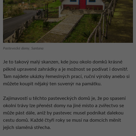
Pastevecké domy, Santana
Je to takový malý skanzen, kde jsou okolo domků krásné
pěkně upravené zahrádky a je možnost se podívat i dovnitř.
Tam najdete ukázky řemeslných prací, ruční výroby anebo si
můžete koupit nějaký ten suvenýr na památku.
Zajímavostí u těchto pasteveckých domů je, že po spasení
okolní trávy lze přenést domy na jiné místo a zvířectvo se
může pást dále, aniž by pastevec musel podnikat dalekou
cestu domů. Každé čtyři roky se musí na domcích měnit
jejich slaměná střecha.