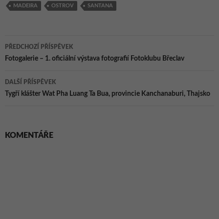
MADEIRA
OSTROV
SANTANA
Navigace
PŘEDCHOZÍ PŘÍSPĚVEK
pro
Fotogalerie – 1. oficiální výstava fotografií Fotoklubu Břeclav
příspěvky
DALŠÍ PŘÍSPĚVEK
Tygří klášter Wat Pha Luang Ta Bua, provincie Kanchanaburi, Thajsko
KOMENTÁŘE