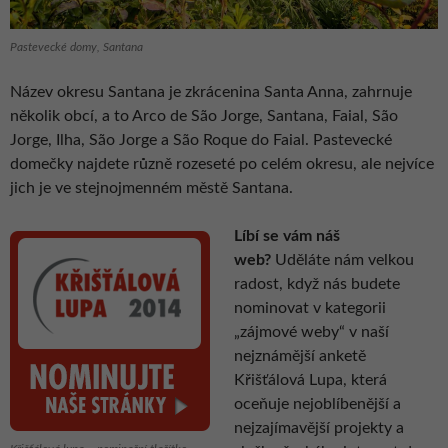
Pastevecké domy, Santana
Název okresu Santana je zkrácenina Santa Anna, zahrnuje
několik obcí, a to Arco de São Jorge, Santana, Faial, São
Jorge, Ilha, São Jorge a São Roque do Faial. Pastevecké
domečky najdete různě rozeseté po celém okresu, ale nejvíce
jich je ve stejnojmenném městě Santana.
Líbí se vám náš
web?
Uděláte nám velkou
radost, když nás budete
nominovat v kategorii
„zájmové weby“ v naší
nejznámější anketě
Křišťálová Lupa, která
oceňuje nejoblíbenější a
nejzajímavější projekty a