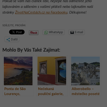
Pokud se vám náš článek líbil, nejlépe nás odměníte jeho
lajkováním a sdílením s vašimi přáteli nebo lajknutím naší
stránky
ŽivotNaCestách.cz na Facebooku
. Děkujeme!
SDÍLEJTE, PROSÍM:
WhatsApp
E-mail
Další
Mohlo By Vás Také Zajímat:
Ponta de São
Nečekaná
Alberobello –
Lourenço,
pouliční galerie,
městečko poseté
Madeira,
město Funchal,
kamennými
Portugalsko
Madeira
domečky