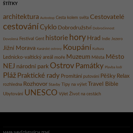
ŠTÍTKY
architektura
Cestovatelé
Cesta kolem světa
Autostop
cestování
Cyklo
Dobrodružství
Dobročinnost
hory
historie
Hrad
Festival
Gent
Dovolená
Indie
Jezero
Koupání
Jižní Morava
Kultura
Kanárské ostrovy
Město
Muzeum
Lednicko-valtický areál
moře
Města
Ostrov
Památky
NEJ
národní park
Plavba lodí
Pláž
Praktické rady
Pěšky
Relax
Promítání
putování
Rozhovor
Travel Bible
rozhledna
Tipy na výlet
Stavby
UNESCO
Ubytování
Život na cestách
Výlet
MAPA NAVŠTÍVENÝCH ZEMÍ