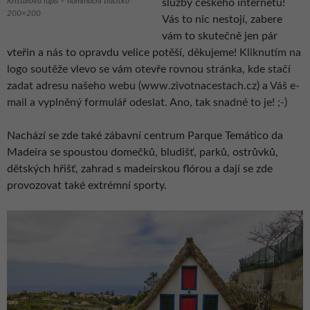
Křišťálová lupa – nominační tlačítko
služby českého internetu!
200×200
Vás to nic nestojí, zabere
vám to skutečně jen pár
vteřin a nás to opravdu velice potěší, děkujeme!
Kliknutím na
logo soutěže vlevo se vám otevře rovnou stránka, kde stačí
zadat adresu našeho webu (www.zivotnacestach.cz) a Váš e-
mail a vyplněný formulář odeslat. Ano, tak snadné to je! ;-)
Nachází se zde také zábavní centrum Parque Temático da
Madeira se spoustou domečků, bludišť, parků, ostrůvků,
dětských hřišť, zahrad s madeirskou flórou a dají se zde
provozovat také extrémní sporty.