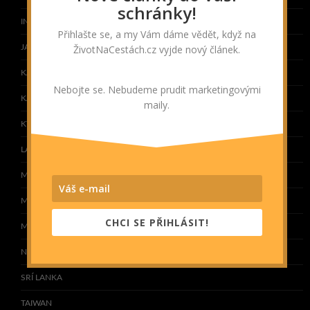
schránky!
INDONÉSIE
Přihlašte se, a my Vám dáme vědět, když na
ŽivotNaCestách.cz vyjde nový článek.
JAPONSKO
KAMBODŽA
Nebojte se. Nebudeme prudit marketingovými
KAZACHSTÁN
maily.
KYRGYZSTÁN
LAOS
MALEDIVY
MALAJSIE
CHCI SE PŘIHLÁSIT!
MONGOLSKO
NEPÁL
SRÍ LANKA
TAIWAN