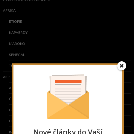
AFRIKA
ETIOPIE
KAPVERDY
MAROKO
SENEGAL
TUNISKO
ASIE
ARMÉNIE
ČÍNA
GRUZIE
HONG KONG
Nové články do Vaší
INDIE