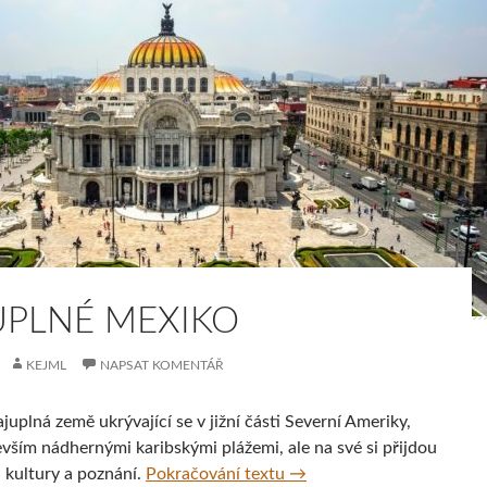
UPLNÉ MEXIKO
KEJML
NAPSAT KOMENTÁŘ
juplná země ukrývající se v jižní části Severní Ameriky,
evším ná
dhern
ými karibskými plážemi, ale na své si př
ijdou
Tajuplné Mexiko
i kultury a poznání.
Pokračování textu
→