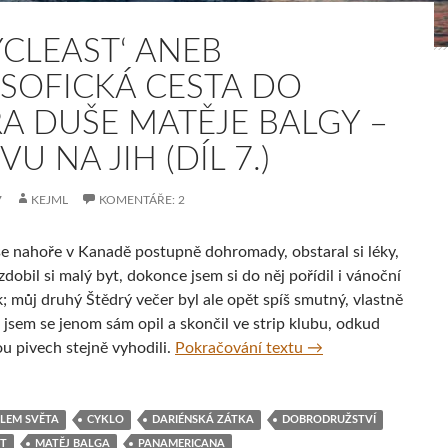
CYCLEAST‘ ANEB
OSOFICKÁ CESTA DO
RA DUŠE MATĚJE BALGY –
U NA JIH (DÍL 7.)
7
KEJML
KOMENTÁŘE: 2
se nahoře v Kanadě postupně dohromady, obstaral si léky,
zdobil si malý byt, dokonce jsem si do něj pořídil i vánoční
; můj druhý Štědrý večer byl ale opět spíš smutný, vlastně
e jsem se jenom sám opil a skončil ve strip klubu, odkud
‚I, Cycleast‘ aneb Fi
u pivech stejně vyhodili.
Pokračování textu
→
LEM SVĚTA
CYKLO
DARIÉNSKÁ ZÁTKA
DOBRODRUŽSTVÍ
ST
MATĚJ BALGA
PANAMERICANA