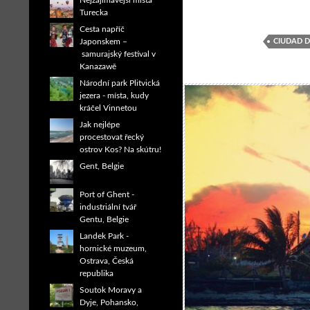
Nejzajímavější místa
Turecka
Cesta napříč
CIUDAD D
Japonskem –
samurajský festival v
Kanazawě
Národní park Plitvická
jezera - místa, kudy
kráčel Vinnetou
Jak nejlépe
procestovat řecký
ostrov Kos? Na skútru!
Gent, Belgie
Port of Ghent -
industriální tvář
Gentu, Belgie
Landek Park -
hornické muzeum,
Ostrava, Česká
republika
Soutok Moravy a
Dyje, Pohansko,