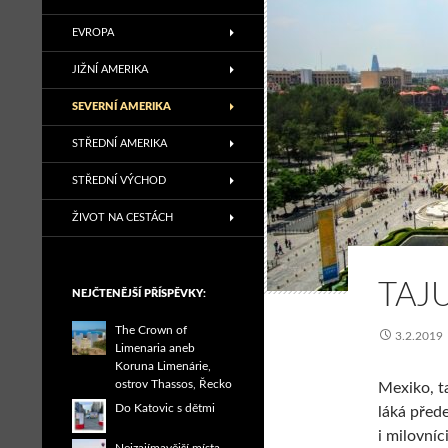
EVROPA
JIŽNÍ AMERIKA
SEVERNÍ AMERIKA
STŘEDNÍ AMERIKA
STŘEDNÍ VÝCHOD
ŽIVOT NA CESTÁCH
TAJ
NEJČTENĚJŠÍ PŘÍSPĚVKY:
The Crown of
3.2.2019
Limenaria aneb
Koruna Limenárie,
ostrov Thassos, Řecko
Mexiko, ta
Do Katovic s dětmi
láká před
i milovn
íc