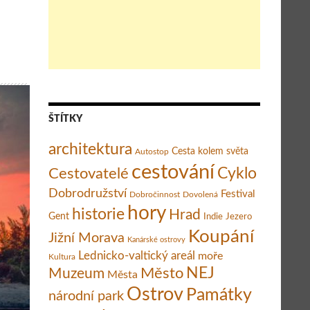
ŠTÍTKY
architektura
Cesta kolem světa
Autostop
cestování
Cestovatelé
Cyklo
Dobrodružství
Festival
Dobročinnost
Dovolená
hory
historie
Hrad
Gent
Indie
Jezero
Koupání
Jižní Morava
Kanárské ostrovy
Lednicko-valtický areál
moře
Kultura
Město
NEJ
Muzeum
Města
Ostrov
Památky
národní park