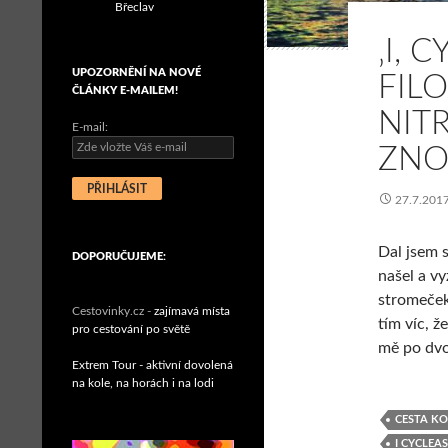
Břeclav
‚I, 
UPOZORNĚNÍ NA NOVÉ
FIL
ČLÁNKY E-MAILEM!
NIT
E-mail:
ZNOV
27.7.201
Dal jsem 
DOPORUČUJEME:
našel a vy
stromeček
Cestovinky.cz -
zajímavá místa
tím víc, ž
pro cestování po světě
mě po dvo
Extrem Tour - aktivní dovolená
na kole, na horách i na lodi
CESTA KO
I CYCLEA