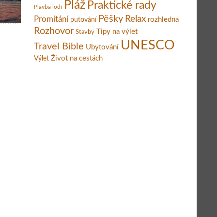
Pláž
Praktické rady
Plavba lodí
Pěšky
Relax
Promítání
rozhledna
putování
Rozhovor
Tipy na výlet
Stavby
UNESCO
Travel Bible
Ubytování
Život na cestách
Výlet
losofická cesta do nitra duše Matěje Balgy – Znovu na jih (díl 7.)