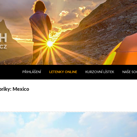
PŘIHLÁŠENÍ
LETENKY ONLINE
KURZOVNÍ LÍSTEK
NAŠE SOC
briky: Mexico