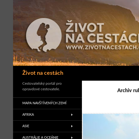
Přejít
k
obsahu
webu
Hledat
Život na cestách
Cestovatelský portál pro
opravdové cestovatele.
Archiv ru
MAPA NAVŠTÍVENÝCH ZEMÍ
AFRIKA
ASIE
AUSTRÁLIE A OCEÁNIE