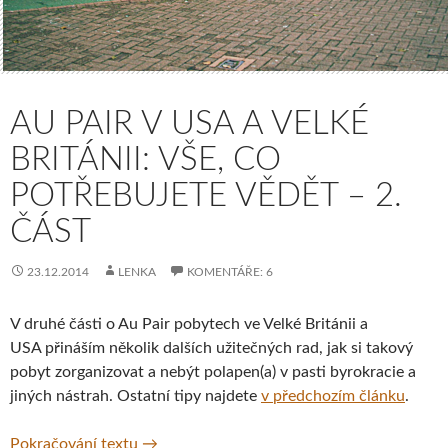
AU PAIR V USA A VELKÉ
BRITÁNII: VŠE, CO
POTŘEBUJETE VĚDĚT – 2.
ČÁST
23.12.2014
LENKA
KOMENTÁŘE: 6
V druhé části o Au Pair pobytech ve Velké Británii a
USA přináším několik dalších užitečných rad, jak si takový
pobyt zorganizovat a nebýt polapen(a) v pasti byrokracie a
jiných nástrah. Ostatní tipy najdete
v předchozím článku
.
Au Pair v USA a Velké Británii: Vše, co potře
Pokračování textu
→