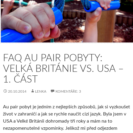
FAQ AU PAIR POBYTY:
VELKÁ BRITÁNIE VS. USA –
1. ČÁST
20.10.2014
LENKA
KOMENTÁŘE: 3
Au pair pobyt je jedním z nejlepších způsobů, jak si vyzkoušet
život v zahraničí a jak se rychle naučit cizí jazyk. Byla jsem v
USA a Velké Británii dohromady tři roky a mám na to
nezapomenutelné vzpomínky. Jelikož mi před odjezdem