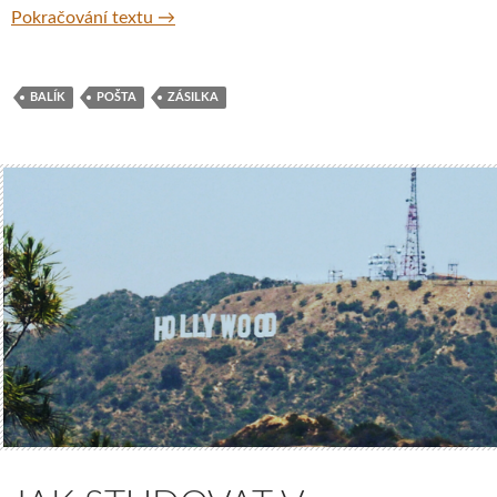
Bez léků v Londýně aneb Nejrychlejší pošta 
Pokračování textu
→
BALÍK
POŠTA
ZÁSILKA