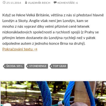
25.11.2014
VLADIMÍR REICH
KOMENTÁŘE: 6
Když se řekne Velká Británie, většina z nás si představí hlavně
Londýn a Skoty. Anglie však není jen Londýn, kam se
mnoho z nás vypraví díky velmi příznivé ceně letenek
nízkonákladových společností a rychlosti spojů (z Prahy se
přímým letem dostanete do Londýna rychleji než v pátek
odpoledne autem z jednoho konce Brna na druhý).
Velká Británie Škodou 105 L
Pokračování textu
→
ŠKODA 105 L
STONEHENGE
TOP GEAR