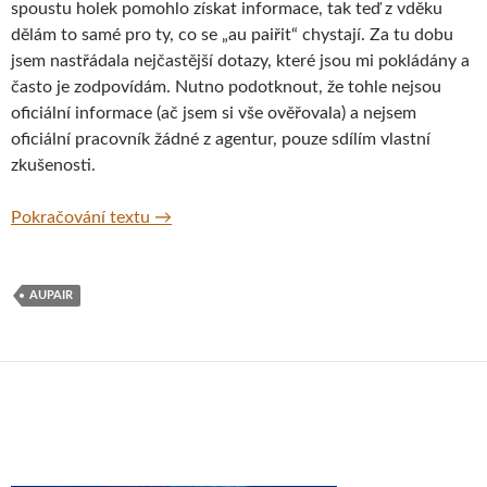
spoustu holek pomohlo získat informace, tak teď z vděku
dělám to samé pro ty, co se „au paiřit“ chystají. Za tu dobu
jsem nastřádala nejčastější dotazy, které jsou mi pokládány a
často je zodpovídám. Nutno podotknout, že tohle nejsou
oficiální informace (ač jsem si vše ověřovala) a nejsem
oficiální pracovník žádné z agentur, pouze sdílím vlastní
zkušenosti.
FAQ Au Pair Pobyty: Velká Británie vs. USA 
Pokračování textu
→
AUPAIR