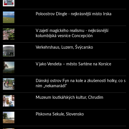
Poloostrov Dingle - nejkrásnější místo Irska
V zajetí magického realismu - nejkrásnější
kolumbijská vesnice Concepción
Verkehrshaus, Luzern, Švýcarsko
V jako Vendeta – město Sartène na Korsice
Dánský ostrov Fyn na kole a zkušenosti holky, co s
ním „nekamarádí“
Muzeum loutkářských kultur, Chrudim
Pískovna Sekule, Slovensko