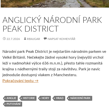
ANGLICKÝ NÁRODNÍ PARK
PEAK DISTRICT
22.7.2026
RBAJGAR
NAPSAT KOMENTÁŘ
Národní park Peak District je nejstarším národním parkem ve
Velké Británii. Nečekejte žádné vysoké hory (nejvyšší vrchol
leží v nadmořské výšce 636 m.n.m.), přesto tahle rozmanitá
krajina s nádhernými traily stojí za návštěvu. Park je navíc
jednoduše dostupný vlakem z Manchesteru.
Anglický národní park Peak District
Pokračování textu
→
ANGLIE
HISTORIE
HORY
HRAD
NÁRODNÍ PARK
PUTOVÁNÍ