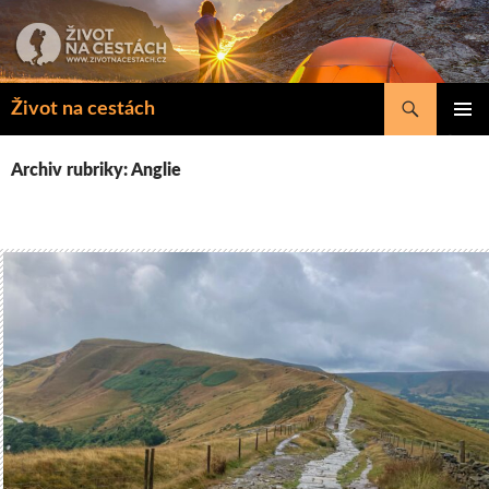
Přejít
k
obsahu
webu
Hledat
Život na cestách
ZÁKLAD
NAVIGA
Archiv rubriky: Anglie
MENU