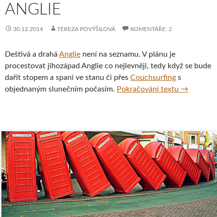
ANGLIE
30.12.2014
TEREZA POVÝŠILOVÁ
KOMENTÁŘE: 2
Deštivá a drahá
Anglie
není na seznamu. V plánu je
procestovat jihozápad Anglie co nejlevněji, tedy když se bude
dařit stopem a spaní ve stanu či přes
Couchsurfing
s
S batohem 
objednaným slunečním počasím.
Pokračování textu
→