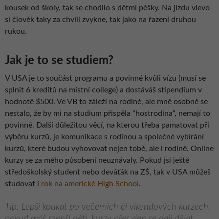
kousek od školy, tak se chodilo s dětmi pěšky. Na jízdu vlevo
si člověk taky za chvíli zvykne, tak jako na řazení druhou
rukou.
Jak je to se studiem?
V USA je to součást programu a povinné kvůli vízu (musí se
splnit 6 kreditů na místní college) a dostáváš stipendium v
hodnotě $500. Ve VB to záleží na rodině, ale mně osobně se
nestalo, že by mi na studium přispěla “hostrodina“, nemají to
povinné. Další důležitou věcí, na kterou třeba pamatovat při
výběru kurzů, je komunikace s rodinou a společné vybírání
kurzů, které budou vyhovovat nejen tobě, ale i rodině. Online
kurzy se za mého působení neuznávaly.
Pokud jsi ještě
středoškolský student nebo deváťák na ZŠ, tak v USA můžeš
studovat i
rok na americké High School
.
Tip: Lepší koukat po večerních či víkendových kurzech,
pokud máš menší děti, kurzy přes den se dají dělat,