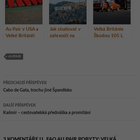
Au Pair v USA a
Jak studovat v
Velká Británie
Velké Británii:
zahraničí na
Škodou 105 L
Vše, co
vlastní pěst a bez
potřebujete
peněz
vědět – 2. část
AUPAIR
Navigace
PŘEDCHOZÍ PŘÍSPĚVEK
pro
Cabo de Gata, trochu jiné Španělsko
příspěvky
DALŠÍ PŘÍSPĚVEK
Kašmír – cestovatelská přednáška a promítání
3 KOMENTÁŘE U „FAQ AU PAIR POBYTY: VELKÁ