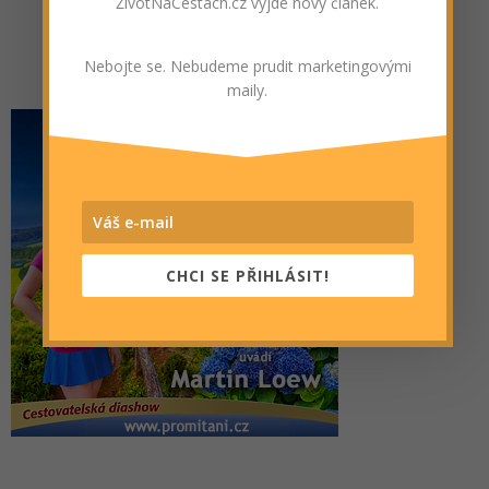
ŽivotNaCestách.cz vyjde nový článek.
Nebojte se. Nebudeme prudit marketingovými
maily.
CHCI SE PŘIHLÁSIT!