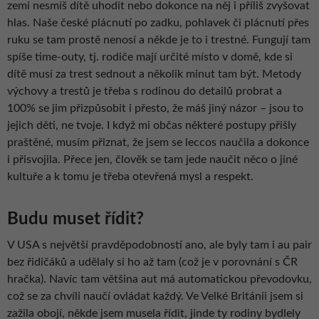
zemi nesmíš dítě uhodit nebo dokonce na něj i příliš zvyšovat
hlas. Naše české plácnutí po zadku, pohlavek či plácnutí přes
ruku se tam prostě nenosí a někde je to i trestné. Fungují tam
spíše time-outy, tj. rodiče mají určité místo v domě, kde si
dítě musí za trest sednout a několik minut tam být. Metody
výchovy a trestů je třeba s rodinou do detailů probrat a
100% se jim přizpůsobit i přesto, že máš jiný názor – jsou to
jejich děti, ne tvoje. I když mi občas některé postupy přišly
praštěné, musím přiznat, že jsem se leccos naučila a dokonce
i přisvojila. Přece jen, člověk se tam jede naučit něco o jiné
kultuře a k tomu je třeba otevřená mysl a respekt.
Budu muset řídit?
V USA s největší pravděpodobností ano, ale byly tam i au pair
bez řidičáků a udělaly si ho až tam (což je v porovnání s ČR
hračka). Navíc tam většina aut má automatickou převodovku,
což se za chvíli naučí ovládat každý. Ve Velké Británii jsem si
zažila obojí, někde jsem musela řídit, jinde ty rodiny bydlely