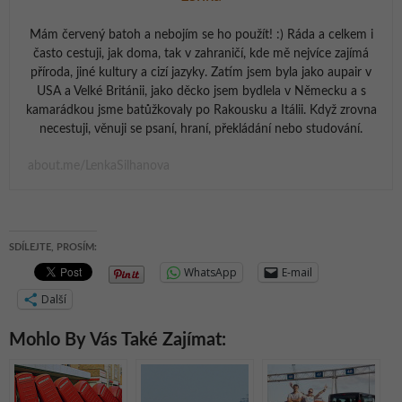
Mám červený batoh a nebojím se ho použít! :) Ráda a celkem i
často cestuji, jak doma, tak v zahraničí, kde mě nejvíce zajímá
příroda, jiné kultury a cizí jazyky. Zatím jsem byla jako aupair v
USA a Velké Británii, jako děcko jsem bydlela v Německu a s
kamarádkou jsme batůžkovaly po Rakousku a Itálii. Když zrovna
necestuji, věnuji se psaní, hraní, překládání nebo studování.
about.me/LenkaSilhanova
SDÍLEJTE, PROSÍM:
WhatsApp
E-mail
Další
Mohlo By Vás Také Zajímat: