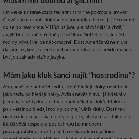
Musím mít dobrou angličtinu?
Do Velké Británie stačí základní či mírně pokročilá úroveň.
Člověk nemusí mít dokonalou gramatiku, hlavní je, že rozumí,
co se po něm chce. V USA už jsou ale náročnější a chtějí
angličtinu aspoň středně pokročilou. Netřeba se ale děsit,
rodiny bývají velice nápomocné. Dost Američanů nemluví
dalším jazykem, takže to většinou obdivují, že někdo ovládá
byť jen základy cizího jazyka.
Mám jako kluk šanci najít “hostrodinu“?
Ano, máš, ale bohužel rodin, které hledají kluky, není tolik
jako těch, co hledají holky. Avšak nevěš hlavu, já kdekoliv
jsem byla, vždycky tam bylo hned několik kluků. Kluky au
pair většinou hledají rodiny, co mají větší kluky. Dost tak
ocení řidiče a parťáka na hry a sporty, ale také že kluk má u
kluků větší respekt a poslechnou ho mnohem
pravděpodobněji než holku (já měla rodinu s jedním
neposlušným puberťákem, tak vím, o čem mluvím). Bonusem