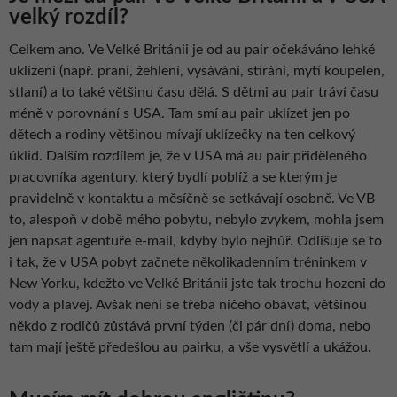
velký rozdíl?
Celkem ano. Ve Velké Británii je od au pair očekáváno lehké
uklízení (např. praní, žehlení, vysávání, stírání, mytí koupelen,
stlaní) a to také většinu času dělá. S dětmi au pair tráví času
méně v porovnání s USA. Tam smí au pair uklízet jen po
dětech a rodiny většinou mívají uklízečky na ten celkový
úklid. Dalším rozdílem je, že v USA má au pair přiděleného
pracovníka agentury, který bydlí poblíž a se kterým je
pravidelně v kontaktu a měsíčně se setkávají osobně. Ve VB
to, alespoň v době mého pobytu, nebylo zvykem, mohla jsem
jen napsat agentuře e-mail, kdyby bylo nejhůř. Odlišuje se to
i tak, že v USA pobyt začnete několikadenním tréninkem v
New Yorku, kdežto ve Velké Británii jste tak trochu hozeni do
vody a plavej. Avšak není se třeba ničeho obávat, většinou
někdo z rodičů zůstává první týden (či pár dní) doma, nebo
tam mají ještě předešlou au pairku, a vše vysvětlí a ukážou.