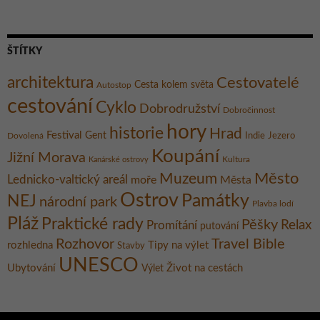
ŠTÍTKY
architektura
Cestovatelé
Cesta kolem světa
Autostop
cestování
Cyklo
Dobrodružství
Dobročinnost
hory
historie
Hrad
Festival
Gent
Dovolená
Indie
Jezero
Koupání
Jižní Morava
Kultura
Kanárské ostrovy
Město
Muzeum
Lednicko-valtický areál
moře
Města
Ostrov
Památky
NEJ
národní park
Plavba lodí
Pláž
Praktické rady
Pěšky
Relax
Promítání
putování
Rozhovor
Travel Bible
rozhledna
Tipy na výlet
Stavby
UNESCO
Ubytování
Život na cestách
Výlet