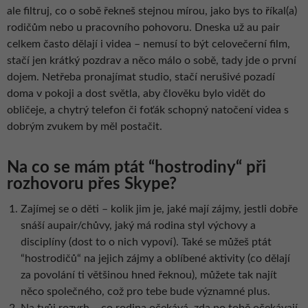
ale filtruj, co o sobě řekneš stejnou mírou, jako bys to říkal(a)
rodičům nebo u pracovního pohovoru. Dneska už au pair
celkem často dělají i videa – nemusí to být celovečerní film,
stačí jen krátký pozdrav a něco málo o sobě, tady jde o první
dojem. Netřeba pronajímat studio, stačí nerušivé pozadí
doma v pokoji a dost světla, aby člověku bylo vidět do
obličeje, a chytrý telefon či foťák schopný natočení videa s
dobrým zvukem by měl postačit.
Na co se mám ptát “hostrodiny“ při
rozhovoru přes Skype?
Zajímej se o děti – kolik jim je, jaké mají zájmy, jestli dobře
snáší aupair/chůvy, jaký má rodina styl výchovy a
disciplíny (dost to o nich vypoví). Také se můžeš ptát
“hostrodičů“ na jejich zájmy a oblíbené aktivity (co dělají
za povolání ti většinou hned řeknou), můžete tak najít
něco společného, což pro tebe bude významné plus.
Na tvůj rozvrh – co rodina očekává, zda po tobě očekávají