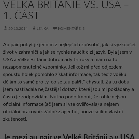
VELKÁ BRITÁNIE VS. USA –
1. ČÁST
20.10.2014
LENKA
KOMENTÁŘE: 3
Au pair pobyt je jedním z nejlepších způsobů, jak si vyzkoušet
život v zahraničí a jak se rychle naučit cizí jazyk. Byla jsem v
USA a Velké Británii dohromady tři roky a mám na to
nezapomenutelné vzpomínky. Jelikož mi před odjezdem
spoustu holek pomohlo získat informace, tak teď z vděku
dělám to samé pro ty, co se „au paiřit“ chystají. Za tu dobu
jsem nastřádala nejčastější dotazy, které jsou mi pokládány a
často je zodpovídám. Nutno podotknout, že tohle nejsou
oficiální informace (ač jsem si vše ověřovala) a nejsem
oficiální pracovník žádné z agentur, pouze sdílím vlastní
zkušenosti.
Je mezi au pair ve Velké Británii a v USA