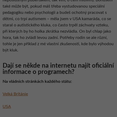
také může být, pokud máš třeba vystudovanou speciální
pedagogiku nebo psychologii a budeš ochotný pracovat s
dětmi, co trpí autismem – měla jsem v USA kamaráda, co se
staral o autistického kluka, co často trpěl záchvaty vzteku,
při kterých by ho holka zkrátka nezvládla. On byl chlap jako
hora, tak ho zvládl levou zadní. Potřeby rodin se ale různí,
tohle je jen příklad z mé vlastní zkušenosti, kde bylo výhodou
být kluk.
Dají se někde na internetu najít oficiální
informace o programech?
Na vládních stránkách každého státu:
Velká Británie
USA