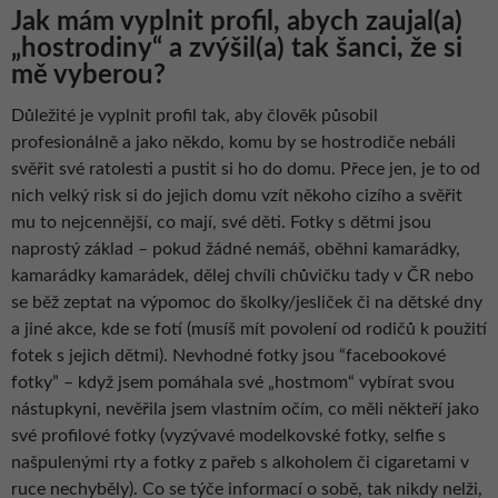
Jak mám vyplnit profil, abych zaujal(a)
„hostrodiny“ a zvýšil(a) tak šanci, že si
mě vyberou?
Důležité je vyplnit profil tak, aby člověk působil
profesionálně a jako někdo, komu by se hostrodiče nebáli
svěřit své ratolesti a pustit si ho do domu. Přece jen, je to od
nich velký risk si do jejich domu vzít někoho cizího a svěřit
mu to nejcennější, co mají, své děti. Fotky s dětmi jsou
naprostý základ – pokud žádné nemáš, oběhni kamarádky,
kamarádky kamarádek, dělej chvíli chůvičku tady v ČR nebo
se běž zeptat na výpomoc do školky/jesliček či na dětské dny
a jiné akce, kde se fotí (musíš mít povolení od rodičů k použití
fotek s jejich dětmi). Nevhodné fotky jsou “facebookové
fotky” – když jsem pomáhala své „hostmom“ vybírat svou
nástupkyni, nevěřila jsem vlastním očím, co měli někteří jako
své profilové fotky (vyzývavé modelkovské fotky, selfie s
našpulenými rty a fotky z pařeb s alkoholem či cigaretami v
ruce nechyběly). Co se týče informací o sobě, tak nikdy nelži,