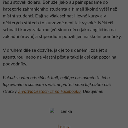
řádu stovek dolarů. Bohužel jako au pair spadáme do
kategorie zahraničního studenta a ti mají školné vyšší než
místní studenti. Dají se však sehnat i levné kurzy a v
některých státech to kurzovné není tak vysoké. Někteří
sehnali i kurzy zadarmo (většinou něco jako angličtina na
základní úrovni) a stipendium použili jen na školní pomůcky.
V druhém díle se dozvíte, jak je to s daněmi, zda jet s
agenturou, nebo na vlastní pěst a také jak si dát pozor na
podvodníky.
Pokud se vám náš článek líbil, nejlépe nás odměníte jeho
lajkováním a sdílením s vašimi přáteli nebo lajknutím naší
stránky
ŽivotNaCestách.cz na Facebooku
. Děkujeme!
Lenka