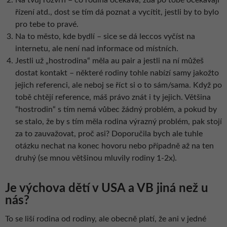
řízení atd., dost se tím dá poznat a vycítit, jestli by to bylo
pro tebe to pravé.
Na to město, kde bydlí – sice se dá leccos vyčíst na
internetu, ale není nad informace od místních.
Jestli už „hostrodina“ měla au pair a jestli na ní můžeš
dostat kontakt – některé rodiny tohle nabízí samy jakožto
jejich referenci, ale neboj se říct si o to sám/sama. Když po
tobě chtějí reference, máš právo znát i ty jejich. Většina
“hostrodin“ s tím nemá vůbec žádný problém, a pokud by
se stalo, že by s tím měla rodina výrazný problém, pak stojí
za to zauvažovat, proč asi? Doporučila bych ale tuhle
otázku nechat na konec hovoru nebo případně až na ten
druhý (se mnou většinou mluvily rodiny 1-2x).
Je výchova dětí v USA a VB jiná než u
nás?
To se liší rodina od rodiny, ale obecně platí, že ani v jedné