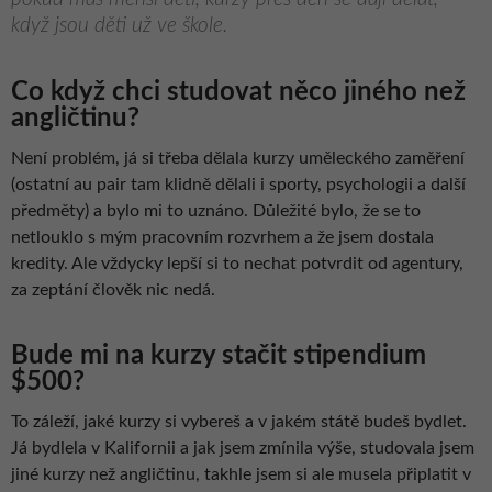
když jsou děti už ve škole.
Co když chci studovat něco jiného než
angličtinu?
Není problém, já si třeba dělala kurzy uměleckého zaměření
(ostatní au pair tam klidně dělali i sporty, psychologii a další
předměty) a bylo mi to uznáno. Důležité bylo, že se to
netlouklo s mým pracovním rozvrhem a že jsem dostala
kredity. Ale vždycky lepší si to nechat potvrdit od agentury,
za zeptání člověk nic nedá.
Bude mi na kurzy stačit stipendium
$500?
To záleží, jaké kurzy si vybereš a v jakém státě budeš bydlet.
Já bydlela v Kalifornii a jak jsem zmínila výše, studovala jsem
jiné kurzy než angličtinu, takhle jsem si ale musela připlatit v