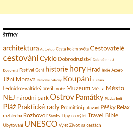
ŠTÍTKY
architektura
Cestovatelé
Cesta kolem světa
Autostop
cestování
Cyklo
Dobrodružství
Dobročinnost
hory
historie
Hrad
Festival
Gent
Dovolená
Indie
Jezero
Koupání
Jižní Morava
Kultura
Kanárské ostrovy
Město
Muzeum
Lednicko-valtický areál
moře
Města
Ostrov
Památky
NEJ
národní park
Plavba lodí
Pláž
Praktické rady
Pěšky
Relax
Promítání
putování
Rozhovor
Travel Bible
rozhledna
Tipy na výlet
Stavby
UNESCO
Ubytování
Život na cestách
Výlet