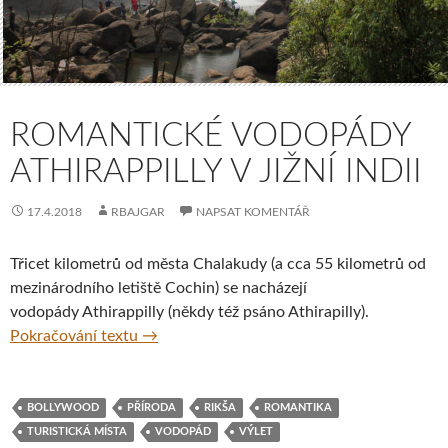
ROMANTICKÉ VODOPÁDY
ATHIRAPPILLY V JIŽNÍ INDII
17.4.2018
RBAJGAR
NAPSAT KOMENTÁŘ
Třicet kilometrů od města Chalakudy (a cca 55 kilometrů od
mezinárodního letiště Cochin) se nacházejí
vodopády Athirappilly (někdy též psáno Athirapilly).
Romantické vodopády Athirappilly v jižní Ind
Pokračování textu
→
BOLLYWOOD
PŘÍRODA
RIKŠA
ROMANTIKA
TURISTICKÁ MÍSTA
VODOPÁD
VÝLET