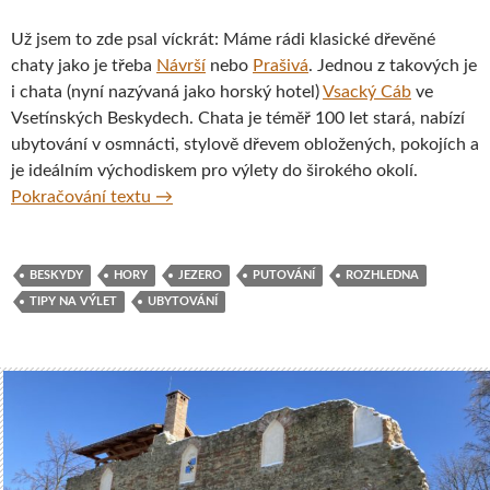
Už jsem to zde psal víckrát: Máme rádi klasické dřevěné
chaty jako je třeba
Návrší
nebo
Prašivá
. Jednou z takových je
i chata (nyní nazývaná jako horský hotel)
Vsacký Cáb
ve
Vsetínských Beskydech. Chata je téměř 100 let stará, nabízí
ubytování v osmnácti, stylově dřevem obložených, pokojích a
je ideálním východiskem pro výlety do širokého okolí.
Z chaty Vsacký Cáb za rozhlednou, jezerem 
Pokračování textu
→
BESKYDY
HORY
JEZERO
PUTOVÁNÍ
ROZHLEDNA
TIPY NA VÝLET
UBYTOVÁNÍ