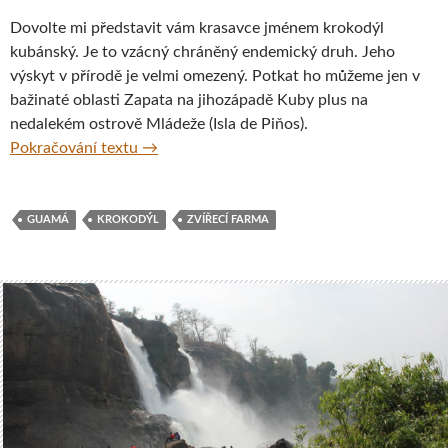
Dovolte mi představit vám krasavce jménem krokodýl
kubánský. Je to vzácný chráněný endemický druh. Jeho
výskyt v přírodě je velmi omezený. Potkat ho můžeme jen v
bažinaté oblasti Zapata na jihozápadě Kuby plus na
nedalekém ostrově Mládeže (Isla de Piňos).
Za krokodýlem kubánským na farmu Criade
Pokračování textu
→
GUAMÁ
KROKODÝL
ZVÍŘECÍ FARMA