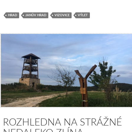
HRAD
JANŮV HRAD
VIZOVICE
VÝLET
ROZHLEDNA NA STRÁŽNÉ