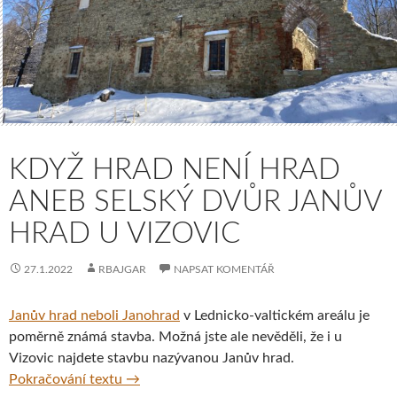
KDYŽ HRAD NENÍ HRAD
ANEB SELSKÝ DVŮR JANŮV
HRAD U VIZOVIC
27.1.2022
RBAJGAR
NAPSAT KOMENTÁŘ
Janův hrad neboli Janohrad
v Lednicko-valtickém areálu je
poměrně známá stavba. Možná jste ale nevěděli, že i u
Vizovic najdete stavbu nazývanou Janův hrad.
Když hrad není hrad aneb selský dvůr Janův
Pokračování textu
→