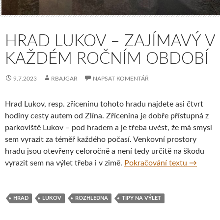
HRAD LUKOV – ZAJÍMAVÝ V
KAŽDÉM ROČNÍM OBDOBÍ
9.7.2023
RBAJGAR
NAPSAT KOMENTÁŘ
Hrad Lukov, resp. zříceninu tohoto hradu najdete asi čtvrt
hodiny cesty autem od Zlína. Zřícenina je dobře přístupná z
parkoviště Lukov – pod hradem a je třeba uvést, že má smysl
sem vyrazit za téměř každého počasí. Venkovní prostory
hradu jsou otevřeny celoročně a není tedy určitě na škodu
Hrad Luk
vyrazit sem na výlet třeba i v zimě.
Pokračování textu
→
HRAD
LUKOV
ROZHLEDNA
TIPY NA VÝLET