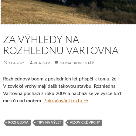
ZA VÝHLEDY NA
ROZHLEDNU VARTOVNA
11.4.2021
RBAJGAR
NAPSAT KOMENTÁŘ
Rozhlednový boom z posledních let přispěl k tomu, že i
Vizovické vrchy mají další takovou stavbu. Rozhledna
Vartovna pochází z roku 2009 a nachází se ve výšce 651
Za výhledy na rozhlednu
metrů nad mořem.
Pokračování textu
→
ROZHLEDNA
TIPY NA VÝLET
VIZOVICKÉ VRCHY