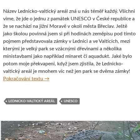
Název Lednicko-valtický areál zná u nás téměř každý. Všichni
víme, že jde o jednu z památek UNESCO v České republice a
že se nachází na jižní Moravě v okolí města Břeclav. Ještě
jako školou povinná jsem si při hodinách zeměpisu pod tímto
pojmem představovala zámky v Lednici a ve Valticích, mezi
kterými je velký park se vzácnými dřevinami a několika
ministavbami jako například minaret či aquadukt. Jaké bylo
potom moje překvapení, když jsem zjistila, že Lednicko-
valtický areál je mnohem víc než jen park se dvěma zámky!
Lednicko-valtický areál – mnohem víc než j
Pokračování textu
→
LEDNICKO-VALTICKÝ AREÁL
UNESCO