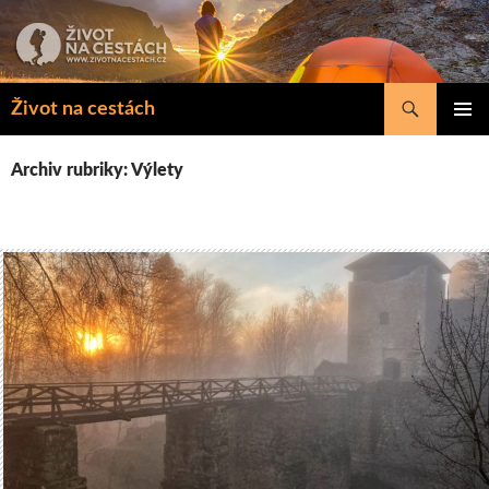
Přejít
k
obsahu
webu
Hledat
Život na cestách
ZÁKLAD
NAVIGA
Archiv rubriky: Výlety
MENU