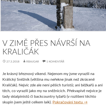
V ZIMĚ PŘES NÁVRŠÍ NA
KRALIČÁK
27.3.2018
RBAJGAR
1 KOMENTÁŘ
Je krásný březnový víkend. Nejenom my jsme vyrazili na
Králický Sněžník (většina mu neřekne jinak než zkráceně
Kraličák). Nejvíc zde ale není pěších turistů; ani běžkařů a ani
těch, co vyrazili jako my na sněžnicích. Překvapivě nejvíce je
tady skialpinistů či backcountry lyžařů (v rozlišení těchto
V zimě přes N
skupin jsem ještě celkem laik).
Pokračování textu
→