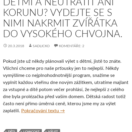
DĚTMI A NEUTRATIT ANI
KORUNU? VYDEJTE SE S
NIMI NAKRMIT ZVÍŘÁTKA
DO VYSOKÉHO CHVOJNA.
20.3.2018
SADLICKO
KOMENTÁŘE: 2
Pokud jste už někdy plánovali výlet s dětmi, jistě to znáte.
Všichni chceme pro naše prťousky jen to nejlepší. Někdy
vymýšlíme co nejplnohodnotnější program, snažíme se
vyplnit každou vteřinu dne novým zážitkem, utratíme majlant
za vstupné a dítě potom večer prohlásí, že nejlepší z celého
dne byla prolézačka před vaším domem. Dětská radost totiž
často není přímo úměrná ceně, kterou jsme my za výlet
Jak naplánovat výlet s dětmi a neu
zaplatili.
Pokračování textu
→
DĚTI
LOWCOST
VÝLET