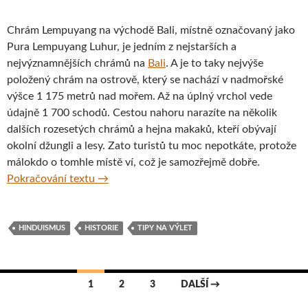
Chrám Lempuyang na východě Bali, místně označovaný jako
Pura Lempuyang Luhur, je jedním z nejstarších a
nejvýznamnějších chrámů na
Bali
. A je to taky nejvýše
položený chrám na ostrově, který se nachází v nadmořské
výšce 1 175 metrů nad mořem. Až na úplný vrchol vede
údajně 1 700 schodů. Cestou nahoru narazíte na několik
dalších rozesetých chrámů a hejna makaků, kteří obývají
okolní džungli a lesy. Zato turistů tu moc nepotkáte, protože
málokdo o tomhle místě ví, což je samozřejmě dobře.
Chrám v oblacích – Pura Lempuyang, Bali
Pokračování textu
→
HINDUISMUS
HISTORIE
TIPY NA VÝLET
Navigace
1
2
3
DALŠÍ →
pro