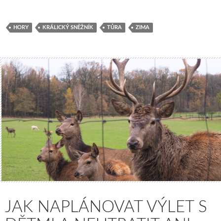
HORY
KRÁLICKÝ SNĚŽNÍK
TŮRA
ZIMA
JAK NAPLÁNOVAT VÝLET S