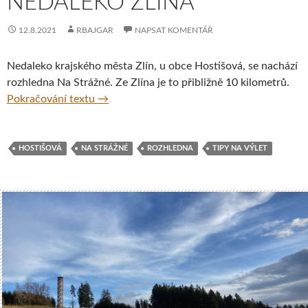
NEDALEKO ZLÍNA
12.8.2021
RBAJGAR
NAPSAT KOMENTÁŘ
Nedaleko krajského města Zlín, u obce Hostišová, se nachází
rozhledna Na Strážné. Ze Zlína je to přibližně 10 kilometrů.
Rozhledna Na Strážné nedaleko Zlína
Pokračování textu
→
HOSTIŠOVÁ
NA STRÁŽNÉ
ROZHLEDNA
TIPY NA VÝLET