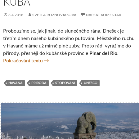
KUBA
8.4.2018
SVĚTLA ROŽNOVJÁKOVÁ
NAPSAT KOMENTÁŘ
Probouzíme se, jak jinak, do slunečného rána. Dnešek je
třetím dnem našeho kubánského putování. Městského ruchu
v Havaně máme už mírně plné zuby. Proto rádi vyrážíme do
přírody, přesněji do kubánské provincie
Pinar del Rio
.
Kam na výlet z Havany? Zkuste si zajet do p
Pokračování textu
→
HAVANA
PŘÍRODA
STOPOVÁNÍ
UNESCO