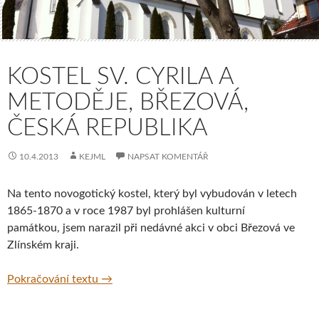
KOSTEL SV. CYRILA A
METODĚJE, BŘEZOVÁ,
ČESKÁ REPUBLIKA
10.4.2013
KEJML
NAPSAT KOMENTÁŘ
Na tento novogotický kostel, který byl vybudován v letech
1865-1870 a v roce 1987 byl prohlášen kulturní
památkou, jsem narazil při nedávné akci v obci Březová ve
Zlínském kraji.
Kostel sv. Cyrila a Metoděje, Březová, Česk
Pokračování textu
→