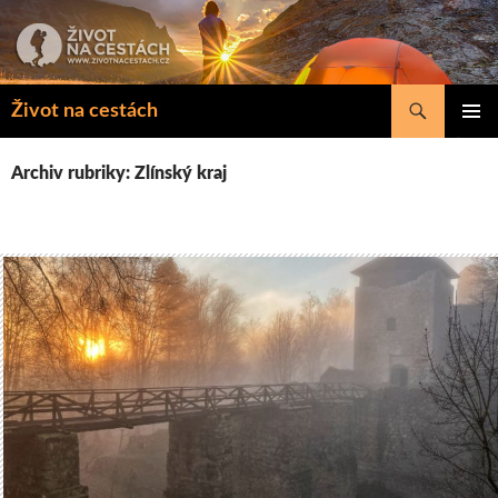
Přejít
k
obsahu
webu
Hledat
Život na cestách
ZÁKLAD
NAVIGA
Archiv rubriky: Zlínský kraj
MENU