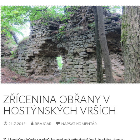
ZŘÍCENINA OBŘANY V
HOSTÝNSKÝCH VRŠÍCH
21.7.2015
RBAJGAR
NAPSAT KOMENTÁŘ
Z Hostýnských vrchů je známý především Hostýn, tedy