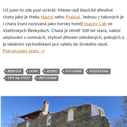
Už jsem to zde psal víckrát: Máme rádi klasické dřevěné
chaty jako je třeba
Návrší
nebo
Prašivá
. Jednou z takových je
i chata (nyní nazývaná jako horský hotel)
Vsacký Cáb
ve
Vsetínských Beskydech. Chata je téměř 100 let stará, nabízí
ubytování v osmnácti, stylově dřevem obložených, pokojích a
je ideálním východiskem pro výlety do širokého okolí.
Z chaty Vsacký Cáb za rozhlednou, jezerem 
Pokračování textu
→
BESKYDY
HORY
JEZERO
PUTOVÁNÍ
ROZHLEDNA
TIPY NA VÝLET
UBYTOVÁNÍ