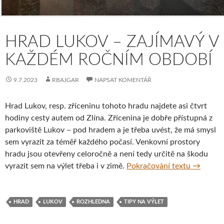
HRAD LUKOV – ZAJÍMAVÝ V
KAŽDÉM ROČNÍM OBDOBÍ
9.7.2023
RBAJGAR
NAPSAT KOMENTÁŘ
Hrad Lukov, resp. zříceninu tohoto hradu najdete asi čtvrt
hodiny cesty autem od Zlína. Zřícenina je dobře přístupná z
parkoviště Lukov – pod hradem a je třeba uvést, že má smysl
sem vyrazit za téměř každého počasí. Venkovní prostory
hradu jsou otevřeny celoročně a není tedy určitě na škodu
Hrad Luk
vyrazit sem na výlet třeba i v zimě.
Pokračování textu
→
HRAD
LUKOV
ROZHLEDNA
TIPY NA VÝLET