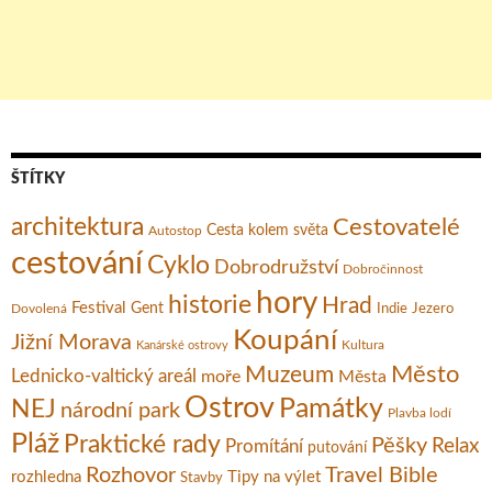
ŠTÍTKY
architektura
Cestovatelé
Cesta kolem světa
Autostop
cestování
Cyklo
Dobrodružství
Dobročinnost
hory
historie
Hrad
Festival
Gent
Dovolená
Indie
Jezero
Koupání
Jižní Morava
Kultura
Kanárské ostrovy
Město
Muzeum
Lednicko-valtický areál
moře
Města
Ostrov
Památky
NEJ
národní park
Plavba lodí
Pláž
Praktické rady
Pěšky
Relax
Promítání
putování
Rozhovor
Travel Bible
rozhledna
Tipy na výlet
Stavby