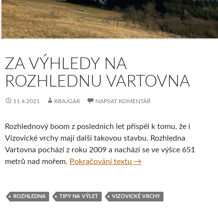
ZA VÝHLEDY NA
ROZHLEDNU VARTOVNA
11.4.2021
RBAJGAR
NAPSAT KOMENTÁŘ
Rozhlednový boom z posledních let přispěl k tomu, že i
Vizovické vrchy mají další takovou stavbu. Rozhledna
Vartovna pochází z roku 2009 a nachází se ve výšce 651
Za výhledy na rozhlednu
metrů nad mořem.
Pokračování textu
→
ROZHLEDNA
TIPY NA VÝLET
VIZOVICKÉ VRCHY