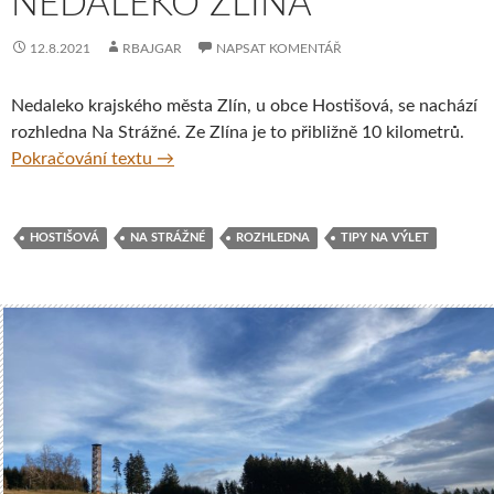
NEDALEKO ZLÍNA
12.8.2021
RBAJGAR
NAPSAT KOMENTÁŘ
Nedaleko krajského města Zlín, u obce Hostišová, se nachází
rozhledna Na Strážné. Ze Zlína je to přibližně 10 kilometrů.
Rozhledna Na Strážné nedaleko Zlína
Pokračování textu
→
HOSTIŠOVÁ
NA STRÁŽNÉ
ROZHLEDNA
TIPY NA VÝLET