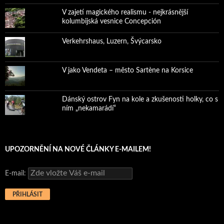
V zajetí magického realismu - nejkrásnější
kolumbijská vesnice Concepción
Verkehrshaus, Luzern, Švýcarsko
V jako Vendeta – město Sartène na Korsice
Dánský ostrov Fyn na kole a zkušenosti holky, co s
ním „nekamarádí“
UPOZORNĚNÍ NA NOVÉ ČLÁNKY E-MAILEM!
E-mail: