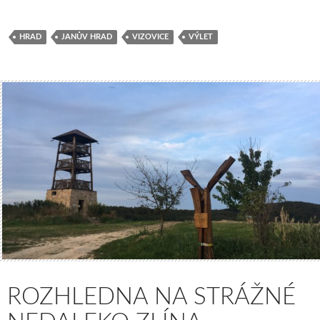
HRAD
JANŮV HRAD
VIZOVICE
VÝLET
ROZHLEDNA NA STRÁŽNÉ