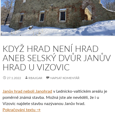
KDYŽ HRAD NENÍ HRAD
ANEB SELSKÝ DVŮR JANŮV
HRAD U VIZOVIC
27.1.2022
RBAJGAR
NAPSAT KOMENTÁŘ
Janův hrad neboli Janohrad
v Lednicko-valtickém areálu je
poměrně známá stavba. Možná jste ale nevěděli, že i u
Vizovic najdete stavbu nazývanou Janův hrad.
Když hrad není hrad aneb selský dvůr Janův
Pokračování textu
→