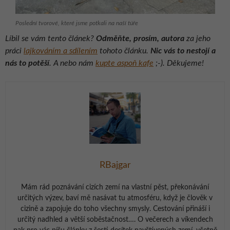
Poslední tvorové, které jsme potkali na naší túře
Líbil se vám tento článek?
Odměňte, prosím, autora
za jeho
práci
lajkováním a sdílením
tohoto článku.
Nic vás to nestojí a
nás to potěší
. A nebo nám
kupte aspoň kafe
;-). Děkujeme!
RBajgar
Mám rád poznávání cizích zemí na vlastní pěst, překonávání
určitých výzev, baví mě nasávat tu atmosféru, když je člověk v
cizině a zapojuje do toho všechny smysly. Cestování přináší i
určitý nadhled a větší soběstačnost…. O večerech a víkendech