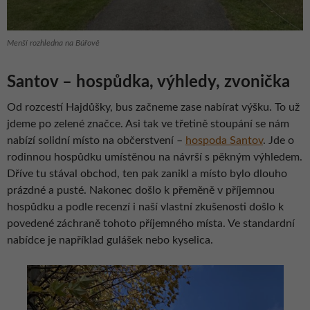
Menší rozhledna na Búřově
Santov – hospůdka, výhledy, zvonička
Od rozcestí Hajdůšky, bus začneme zase nabírat výšku. To už
jdeme po zelené značce. Asi tak ve třetině stoupání se nám
nabízí solidní místo na občerstvení –
hospoda Santov
. Jde o
rodinnou hospůdku umístěnou na návrší s pěkným výhledem.
Dříve tu stával obchod, ten pak zanikl a místo bylo dlouho
prázdné a pusté. Nakonec došlo k přeměně v příjemnou
hospůdku a podle recenzí i naší vlastní zkušenosti došlo k
povedené záchraně tohoto příjemného místa. Ve standardní
nabídce je například gulášek nebo kyselica.