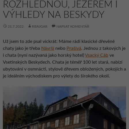
ROZHLEDNOU, JEZEREM I
VÝHLEDY NA BESKYDY
21.7.2022
RBAJGAR
NAPSAT KOMENTÁŘ
Už jsem to zde psal víckrát: Máme rádi klasické dřevěné
chaty jako je třeba
Návrší
nebo
Prašivá
. Jednou z takových je
i chata (nyní nazývaná jako horský hotel)
Vsacký Cáb
ve
Vsetínských Beskydech. Chata je téměř 100 let stará, nabízí
ubytování v osmnácti, stylově dřevem obložených, pokojích a
je ideálním východiskem pro výlety do širokého okolí.