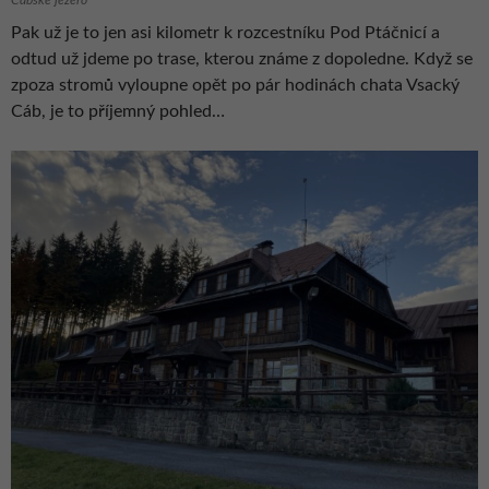
Pak už je to jen asi kilometr k rozcestníku Pod Ptáčnicí a
odtud už jdeme po trase, kterou známe z dopoledne. Když se
zpoza stromů vyloupne opět po pár hodinách chata Vsacký
Cáb, je to příjemný pohled…