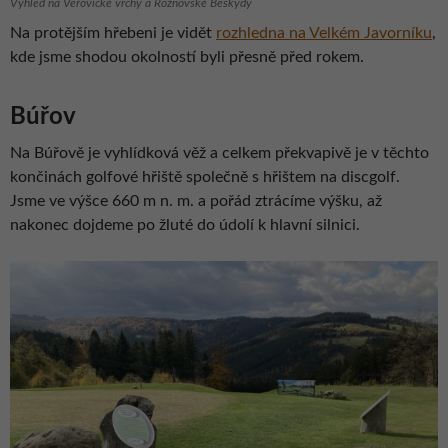
Výhled na Veřovické vrchy a Rožnovské Beskydy
Na protějším hřebeni je vidět
rozhledna na Velkém Javorníku
,
kde jsme shodou okolností byli přesně před rokem.
Búřov
Na Búřově je vyhlídková věž a celkem překvapivě je v těchto
končinách golfové hřiště společně s hřištem na discgolf.
Jsme ve výšce 660 m n. m. a pořád ztrácíme výšku, až
nakonec dojdeme po žluté do údolí k hlavní silnici.