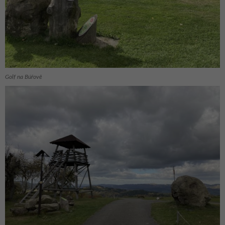
Golf na Búřově