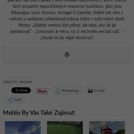
pak pro vás píšu články z šesti desítek navštívených zemí, včetně
těch prozatím nepostižených masovou turistikou, jako jsou
Nikaragua, Laos, Kosovo, Senegal či Gambie. Stejně tak vám s
radostí a nadšením představuji krásná místa v naší rodné vlasti.
Motta: „Zážitek nemusí být pěkný, ale silný, aby sis jej
pamatoval.“– „Cestování je něco, co si nechcete nechat vzít.“ –
„Všude se dá nějak domluvit.“
SDÍLEJTE, PROSÍM:
WhatsApp
E-mail
Další
Mohlo By Vás Také Zajímat: