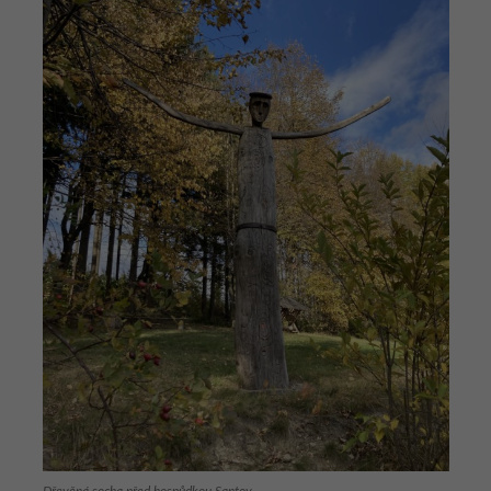
Dřevěná socha před hospůdkou Santov