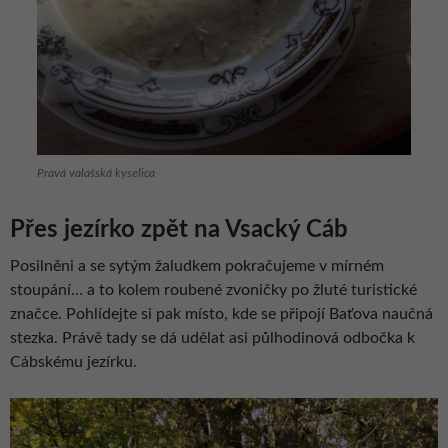
Pravá valašská kyselica
Přes jezírko zpět na Vsacký Cáb
Posilněni a se sytým žaludkem pokračujeme v mírném
stoupání… a to kolem roubené zvoničky po žluté turistické
značce. Pohlídejte si pak místo, kde se připojí Baťova naučná
stezka. Právě tady se dá udělat asi půlhodinová odbočka k
Cábskému jezírku.