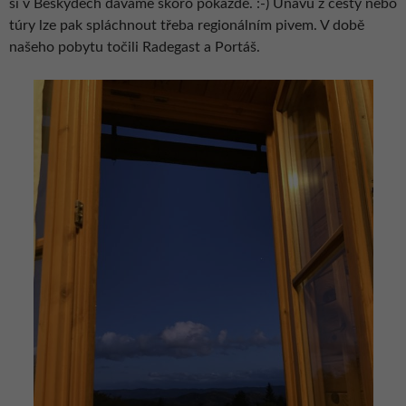
si v Beskydech dáváme skoro pokaždé. :-) Únavu z cesty nebo
túry lze pak spláchnout třeba regionálním pivem. V době
našeho pobytu točili Radegast a Portáš.