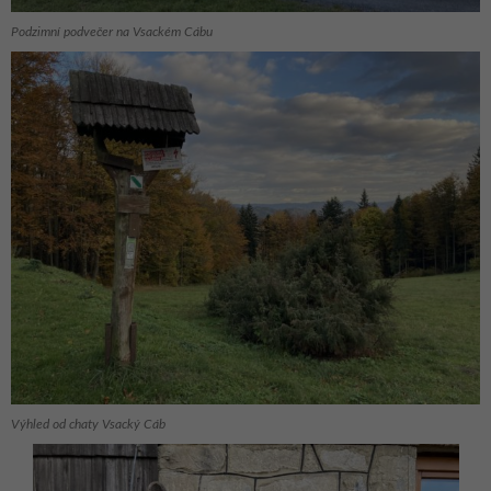
Podzimní podvečer na Vsackém Cábu
Výhled od chaty Vsacký Cáb