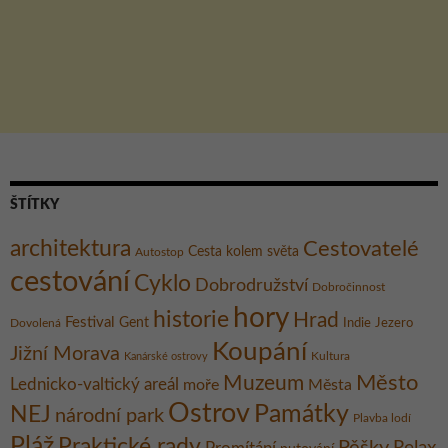
ŠTÍTKY
architektura
Cestovatelé
Cesta kolem světa
Autostop
cestování
Cyklo
Dobrodružství
Dobročinnost
hory
historie
Hrad
Festival
Gent
Dovolená
Indie
Jezero
Koupání
Jižní Morava
Kultura
Kanárské ostrovy
Město
Muzeum
Lednicko-valtický areál
moře
Města
Ostrov
Památky
NEJ
národní park
Plavba lodí
Pláž
Praktické rady