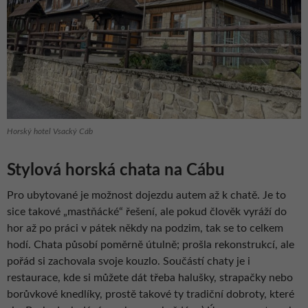
Horský hotel Vsacký Cáb
Stylová horská chata na Cábu
Pro ubytované je možnost dojezdu autem až k chatě. Je to
sice takové „mastňácké“ řešení, ale pokud člověk vyráží do
hor až po práci v pátek někdy na podzim, tak se to celkem
hodí. Chata působí poměrně útulně; prošla rekonstrukcí, ale
pořád si zachovala svoje kouzlo. Součástí chaty je i
restaurace, kde si můžete dát třeba halušky, strapačky nebo
borůvkové knedlíky, prostě takové ty tradiční dobroty, které