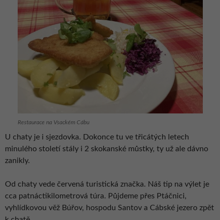
Restaurace na Vsackém Cábu
U chaty je i sjezdovka. Dokonce tu ve třicátých letech
minulého století stály i 2 skokanské můstky, ty už ale dávno
zanikly.
Od chaty vede červená turistická značka. Náš tip na výlet je
cca patnáctikilometrová túra. Půjdeme přes Ptáčnici,
vyhlídkovou věž Búřov, hospodu Santov a Cábské jezero zpět
k chatě.