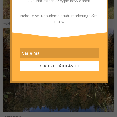
ŽivotNaCestách.cz vyjde nový článek.
Nebojte se. Nebudeme prudit marketingovými
maily.
Zvonička u Santova
CHCI SE PŘIHLÁSIT!
Cábské jezero