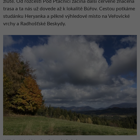
žluté. Od rozcestí Pod Ptáčnicí začíná další červeně značená
trasa a ta nás už dovede až k lokalitě Búřov. Cestou potkáme
studánku Heryanka a pěkné výhledové místo na Veřovické
vrchy a Radhošťské Beskydy.