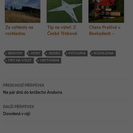
Za výhledy na
Tip na výlet: Z
Chata Prašivá v
rozhlednu
České Třebové
Beskydech –
Vartovna
do Ústí nad Orlicí
skvělý únik od
přes dvě
každodenního
rozhledny
shonu
BESKYDY
HORY
JEZERO
PUTOVÁNÍ
ROZHLEDNA
TIPY NA VÝLET
UBYTOVÁNÍ
Navigace
PŘEDCHOZÍ PŘÍSPĚVEK
pro
Na pár dnů do knížectví Andorra
příspěvky
DALŠÍ PŘÍSPĚVEK
Dovolená v ráji