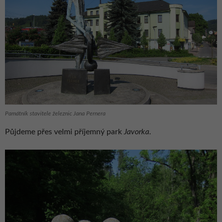
Památník stavitele železnic Jana Pernera
Půjdeme přes velmi příjemný park
Javorka
.