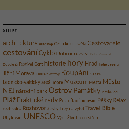
ŠTÍTKY
architektura
Cestovatelé
Cesta kolem světa
Autostop
cestování
Cyklo
Dobrodružství
Dobročinnost
hory
historie
Hrad
Festival
Gent
Dovolená
Indie
Jezero
Koupání
Jižní Morava
Kultura
Kanárské ostrovy
Město
Muzeum
Lednicko-valtický areál
moře
Města
Ostrov
Památky
NEJ
národní park
Plavba lodí
Pláž
Praktické rady
Pěšky
Relax
Promítání
putování
Rozhovor
Travel Bible
rozhledna
Tipy na výlet
Stavby
UNESCO
Ubytování
Život na cestách
Výlet