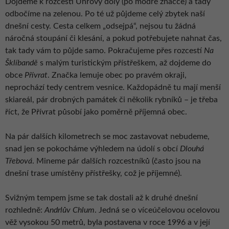
Dojdeme k rozcestí Uhrovy doly (po modré značce) a tady
odbočíme na zelenou. Po té už půjdeme celý zbytek naší
dnešní cesty. Cesta celkem „odsejpá“, nejsou tu žádná
náročná stoupání či klesání, a pokud potřebujete nahnat čas,
tak tady vám to půjde samo. Pokračujeme přes rozcestí
Na
Šklíbandě
s malým turistickým přístřeškem, až dojdeme do
obce
Přívrat
. Značka lemuje obec po pravém okraji,
neprochází tedy centrem vesnice. Každopádně tu mají menší
skiareál, pár drobných památek či několik rybníků – je třeba
říct, že Přívrat působí jako poměrně příjemná obec.
Na pár dalších kilometrech se moc zastavovat nebudeme,
snad jen se pokocháme výhledem na údolí s obcí
Dlouhá
Třebová
. Mineme pár dalších rozcestníků (často jsou na
dnešní trase umístěny přístřešky, což je příjemné).
Svižným tempem jsme se tak dostali až k druhé dnešní
rozhledně:
Andrlův Chlum
. Jedná se o víceúčelovou ocelovou
věž vysokou 50 metrů, byla postavena v roce 1996 a v její