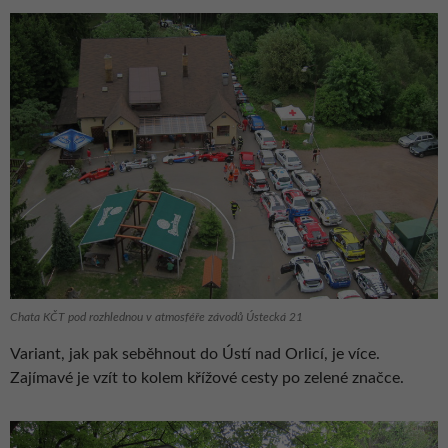
Chata KČT pod rozhlednou v atmosféře závodů Ústecká 21
Variant, jak pak seběhnout do Ústí nad Orlicí, je více.
Zajímavé je vzít to kolem křížové cesty po zelené značce.