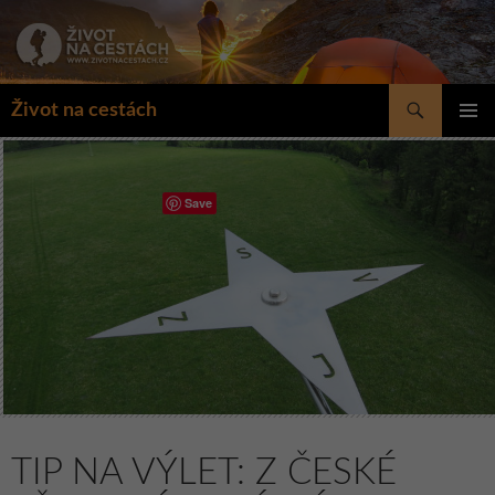
Přejít
k
obsahu
webu
Hledat
Život na cestách
ZÁKLAD
NAVIGA
MENU
Save
TIP NA VÝLET: Z ČESKÉ