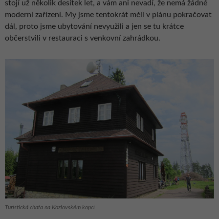
stojí už několik desítek let, a vám ani nevadí, že nemá žádné
moderní zařízení. My jsme tentokrát měli v plánu pokračovat
dál, proto jsme ubytování nevyužili a jen se tu krátce
občerstvili v restauraci s venkovní zahrádkou.
Turistická chata na Kozlovském kopci