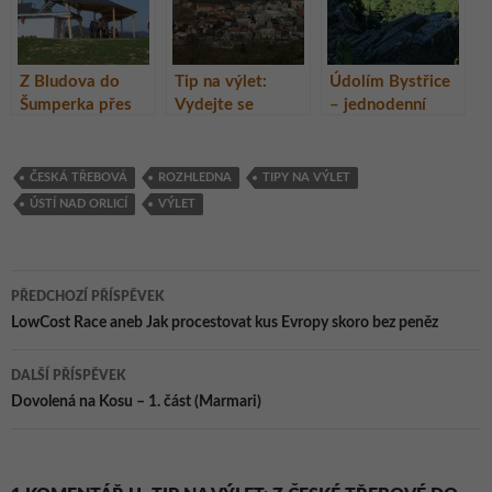
Z Bludova do
Tip na výlet:
Údolím Bystřice
Šumperka přes
Vydejte se
– jednodenní
dvě rozhledny
poznat okolí
výlet
Štramberka
ČESKÁ TŘEBOVÁ
ROZHLEDNA
TIPY NA VÝLET
ÚSTÍ NAD ORLICÍ
VÝLET
Navigace
PŘEDCHOZÍ PŘÍSPĚVEK
pro
LowCost Race aneb Jak procestovat kus Evropy skoro bez peněz
příspěvky
DALŠÍ PŘÍSPĚVEK
Dovolená na Kosu – 1. část (Marmari)