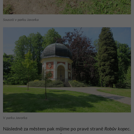
Sousoší v parku Javorka
V parku Javorka
Následně za městem pak míjíme po pravé straně
Robův kopec
.