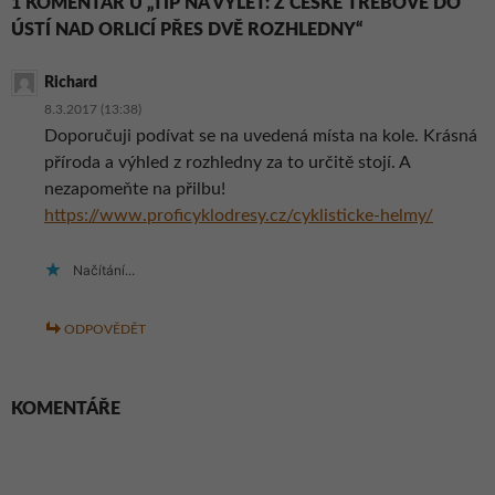
1 KOMENTÁŘ U „TIP NA VÝLET: Z ČESKÉ TŘEBOVÉ DO
ÚSTÍ NAD ORLICÍ PŘES DVĚ ROZHLEDNY“
Richard
8.3.2017 (13:38)
Doporučuji podívat se na uvedená místa na kole. Krásná
příroda a výhled z rozhledny za to určitě stojí. A
nezapomeňte na přilbu!
https://www.proficyklodresy.cz/cyklisticke-helmy/
Načítání...
ODPOVĚDĚT
KOMENTÁŘE