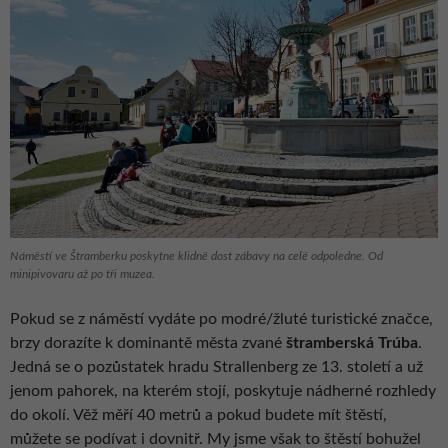
Náměstí ve Štramberku poskytne klidně dost zábavy na celé odpoledne. Od
minipivovaru až po tři muzea.
Pokud se z náměstí vydáte po modré/žluté turistické značce,
brzy dorazíte k dominantě města zvané
štramberská Trúba
.
Jedná se o pozůstatek hradu Strallenberg ze 13. století a už
jenom pahorek, na kterém stojí, poskytuje nádherné rozhledy
do okolí. Věž měří 40 metrů a pokud budete mít štěstí,
můžete se podívat i dovnitř. My jsme však to štěstí bohužel