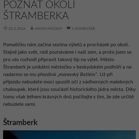
POZNAT OKOLÍ
ŠTRAMBERKA
20.5.2016
JASON MOODY
1 KOMENTÁŘ
Pomaličku nám začíná sezóna výletů a procházek po okolí.
Stejně jako svět, rádi poznáváme i naši zem, a proto jsem se
pro vás rozhodl připravit takový tip na výlet. Město
Štramberk je unikátní městečko v beskydském podhůří a ne
nadarmo se mu přezdívá „
moravský Betlém“
. Už při
příjezdu nebudete moci spustit oči z nádherných malebných
chaloupek, které jsou součástí historického jádra města. Díky
tomu však během krásných dnů počítejte s tím, že zde určitě
nebudete sami.
Štramberk