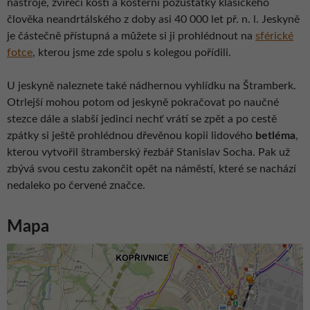
nástroje, zvířecí kosti a kosterní pozůstatky klasického
člověka neandrtálského z doby asi 40 000 let př. n. l. Jeskyně
je částečně přístupná a můžete si ji prohlédnout na
sférické
fotce
, kterou jsme zde spolu s kolegou pořídili.
U jeskyně naleznete také nádhernou vyhlídku na Štramberk.
Otrlejší mohou potom od jeskyně pokračovat po naučné
stezce dále a slabší jedinci nechť vrátí se zpět a po cestě
zpátky si ještě prohlédnou dřevěnou kopii lidového
betléma
,
kterou vytvořil štramberský řezbář Stanislav Socha. Pak už
zbývá svou cestu zakončit opět na náměstí, které se nachází
nedaleko po červené značce.
Mapa