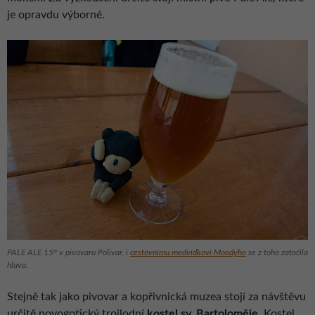
je opravdu výborné.
PALE ALE 15° v pivovaru Polivar, i
cestovnímu medvídkovi
Moodyho
se z toho zatočila
hlava.
Stejně tak jako pivovar a kopřivnická muzea stojí za návštěvu
určitě novogotický trojlodní
kostel sv. Bartoloměje
. Kostel