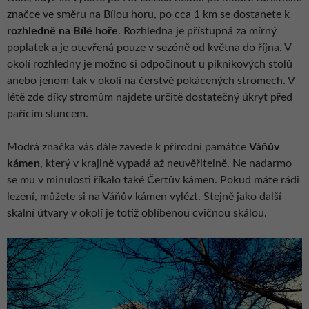
značce ve směru na Bílou horu, po cca 1 km se dostanete k
rozhledně na Bílé hoře
. Rozhledna je přístupná za mírný
poplatek a je otevřená pouze v sezóně od května do října. V
okolí rozhledny je možno si odpočinout u piknikových stolů
anebo jenom tak v okolí na čerstvě pokácených stromech. V
létě zde díky stromům najdete určitě dostatečný úkryt před
pařícím sluncem.
Modrá značka vás dále zavede k přírodní památce
Váňův
kámen
, který v krajině vypadá až neuvěřitelně. Ne nadarmo
se mu v minulosti říkalo také Čertův kámen. Pokud máte rádi
lezení, můžete si na Váňův kámen vylézt. Stejně jako další
skalní útvary v okolí je totiž oblíbenou cvičnou skálou.