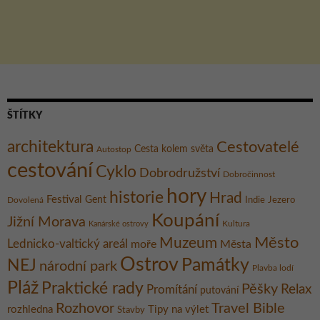
ŠTÍTKY
architektura
Cestovatelé
Cesta kolem světa
Autostop
cestování
Cyklo
Dobrodružství
Dobročinnost
hory
historie
Hrad
Festival
Gent
Dovolená
Indie
Jezero
Koupání
Jižní Morava
Kultura
Kanárské ostrovy
Město
Muzeum
Lednicko-valtický areál
moře
Města
Ostrov
Památky
NEJ
národní park
Plavba lodí
Pláž
Praktické rady
Pěšky
Relax
Promítání
putování
Rozhovor
Travel Bible
rozhledna
Tipy na výlet
Stavby