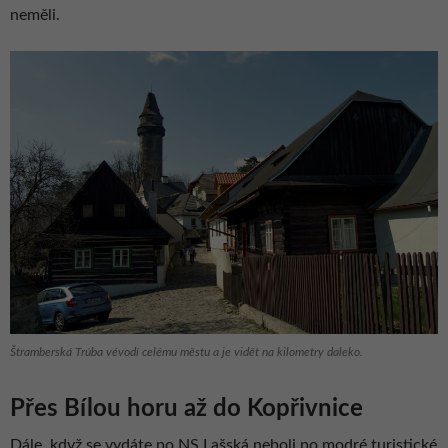
neměli.
Štramberská Trúba vévodí celému městu a je vidět na kilometry daleko.
Přes Bílou horu až do Kopřivnice
Dále, když se vydáte po NS Lašská neboli po modré turistické