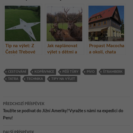
Tip na výlet: Z
Jak naplánovat
Propast Macocha
České Třebové
výlet s dětmi a
a okolí, chata
do Ústí nad Orlicí
neutratit ani
Macocha
přes dvě
korunu? Vydejte
rozhledny
se s nimi nakrmit
CESTOVÁNÍ
KOPŘIVNICE
PĚŠÍ TŮRY
PIVO
ŠTRAMBERK
zvířátka do
TATRA
TECHNIKA
TIPY NA VÝLET
Vysokého
Chvojna.
Navigace
PŘEDCHOZÍ PŘÍSPĚVEK
pro
Toužíte se podívat do Jižní Ameriky? Vyražte s námi na expedici do
Peru!
příspěvky
DALŠÍ PŘÍSPĚVEK