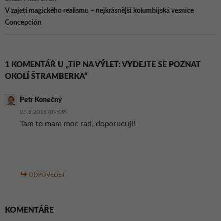
V zajetí magického realismu – nejkrásnější kolumbijská vesnice
Concepción
1 KOMENTÁŘ U „TIP NA VÝLET: VYDEJTE SE POZNAT
OKOLÍ ŠTRAMBERKA“
Petr Konečný
23.5.2016 (09:09)
Tam to mam moc rad, doporucuji!
ODPOVĚDĚT
KOMENTÁŘE