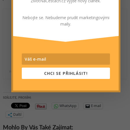
ŽivotNaCestách.cz vyjde nový článek.
Nebojte se. Nebudeme prudit marketingovými
maily.
Jason Moody
Dekadentní cestovatel a novodobý romantický hrdina. Autor
knihy Dobrodružství stopaře Moodyho.
www.facebook.com/Moodyhotoulky
CHCI SE PŘIHLÁSIT!
SDÍLEJTE, PROSÍM:
WhatsApp
E-mail
Další
Mohlo By Vás Také Zajímat: