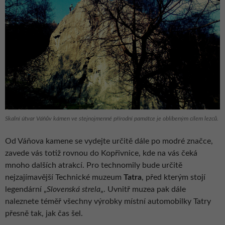
Skalní útvar Váňův kámen ve stejnojmenné přírodní památce je oblíbeným cílem lezců.
Od Váňova kamene se vydejte určitě dále po modré značce,
zavede vás totiž rovnou do Kopřivnice, kde na vás čeká
mnoho dalších atrakcí. Pro technomily bude určitě
nejzajímavější Technické muzeum
Tatra
, před kterým stojí
legendární „
Slovenská strela
„. Uvnitř muzea pak dále
naleznete téměř všechny výrobky místní automobilky Tatry
přesně tak, jak čas šel.