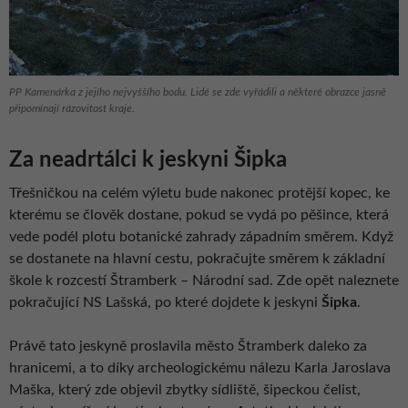
PP Kamenárka z jejího nejvyššího bodu. Lidé se zde vyřádili a některé obrazce jasně
připomínají rázovitost kraje.
Za neadrtálci k jeskyni Šipka
Třešničkou na celém výletu bude nakonec protější kopec, ke
kterému se člověk dostane, pokud se vydá po pěšince, která
vede podél plotu botanické zahrady západním směrem. Když
se dostanete na hlavní cestu, pokračujte směrem k základní
škole k rozcestí Štramberk – Národní sad. Zde opět naleznete
pokračující NS Lašská, po které dojdete k jeskyni
Šipka
.
Právě tato jeskyně proslavila město Štramberk daleko za
hranicemi, a to díky archeologickému nálezu Karla Jaroslava
Maška, který zde objevil zbytky sídliště, šipeckou čelist,