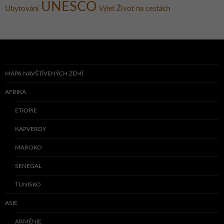
UNESCO
Ubytování
Život na cestách
Výlet
MAPA NAVŠTÍVENÝCH ZEMÍ
AFRIKA
ETIOPIE
KAPVERDY
MAROKO
SENEGAL
TUNISKO
ASIE
ARMÉNIE