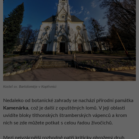
Kostel sv. Bartoloměje v Kopřivnici
Nedaleko od botanické zahrady se nachází přírodní památka
Kamenárka
, což je další z opuštěných lomů. V její oblasti
uvidíte bloky tithonských štramberských vápenců a krom
nich se zde můžete potkat s celou řadou živočichů.
Mezi nejvzácnější rozhodně patří kriticky ohrožený druh