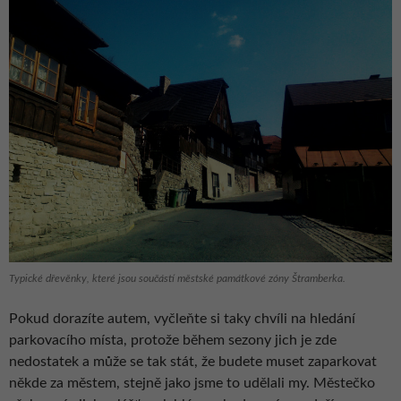
Typické dřevěnky, které jsou součástí městské památkové zóny Štramberka.
Pokud dorazíte autem, vyčleňte si taky chvíli na hledání
parkovacího místa, protože během sezony jich je zde
nedostatek a může se tak stát, že budete muset zaparkovat
někde za městem, stejně jako jsme to udělali my. Městečko