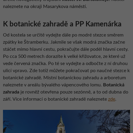
naleznete na okraji Masarykova náměstí.
K botanické zahradě a PP Kamenárka
Od kostela se určitě vydejte dále po modré stezce směrem
zpátky ke Štramberku. Jakmile se však modrá značka začne
stáčet mimo hlavní cestu, pokračujte dále podél hlavní cesty.
Po cca 500 metrech dorazíte k velké křižovatce, ze které už
vede červená značka. Po té se vydejte a odbočte z ní druhou
ulicí vpravo. Zde totiž můžete pokračovat po naučné stezce k
botanické zahradě. Místní botanickou zahradu a arboretum
naleznete v areálu bývalého vápencového lomu.
Botanická
zahrada
je rovněž otevřena pouze sezónně, a to od dubna do
září. Více informací o botanické zahradě naleznete
zde
.