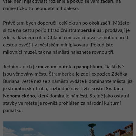
však není nijak zvlášť rozlehlé a pokud se vám zadaří, na
náměstíčko to nebudete mít daleko.
Právě tam bych doporučil celý okruh po okolí začít. Můžete
si zde na cestu pořídit tradiční
štramberské uši
, prodávají je
zde na každém rohu. Chlapi a milovníci piva se mohou před
cestou osvěžit v městském minipivovaru. Pokud jste
milovníci muzeí, tak na náměstí naleznete rovnou tři.
Jedním z nich je
muzeum loutek a panoptikum
. Další dvě
jsou věnovány městu Štramberk a je zde i expozice Zdeňka
Buriana. Ještě než se z náměstí vydáte k dominantě města, jíž
je štramberská Trúba, rozhodně navštivte
kostel Sv. Jana
Nepomuckého
, který dominuje náměstí. Stejně jako ostatní
stavby ve měste je rovněž prohlášen za národní kulturní
památku.