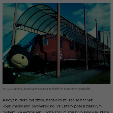
M 290.0 aneb Slovenská strela před Technickým muzeem v Kopřivnici.
A když budete mít žízeň, nedaleko muzea se nachází
kopřivnický minipivovárek
Polivar
, který potěší zlatavým
mokem. Za vyzkoušení určitě stojí místní pivo Pale Ale, které