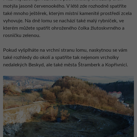
motýla jasoně červenookého. V létě zde rozhodně spatříte
také mnoho ještěrek, kterým místní kamenité prostředí zcela
vyhovuje. Na dně lomu se nachází také malý rybníček, ve
kterém můžete spatřit ohroženého čolka žlutoskvrného a
rosničku zelenou.
Pokud vyšplháte na vrchní stranu lomu, naskytnou se vám
také rozhledy do okolí a spatříte tak nejenom vrcholky
nedalekých Beskyd, ale také města Štramberk a Kopřivnici.