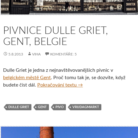
PIVNICE DULLE GRIET,
GENT, BELGIE
5.8.2013
VIHA
KOMENTÁŘE: 5
Dulle Griet je jedna z nejnavštěvovanějších pivnic v
belgickém městě Gent
. Proč tomu tak je, se dozvíte, když
Pivnice Dulle Griet, Gent, B
budete číst dál.
Pokračování textu
→
DULLE GRIET
GENT
PIVO
VRIJDAGMARKT