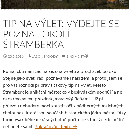
TIP NA VÝLET: VYDEJTE SE
POZNAT OKOLÍ
ŠTRAMBERKA
20.5.2016
JASON MOODY
1 KOMENTÁŘ
Pomaličku nám začíná sezóna výletů a procházek po okolí.
Stejně jako svět, rádi poznáváme i naši zem, a proto jsem se
pro vás rozhodl připravit takový tip na výlet. Město
Štramberk je unikátní městečko v beskydském podhůří a ne
nadarmo se mu přezdívá „
moravský Betlém“
. Už při
příjezdu nebudete moci spustit oči z nádherných malebných
chaloupek, které jsou součástí historického jádra města. Díky
tomu však během krásných dnů počítejte s tím, že zde určitě
Tip na výlet: Vydejte se poz
nebudete sami.
Pokračování textu
→