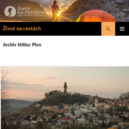
Přejít
k
obsahu
webu
Hledat
Život na cestách
ZÁKLAD
NAVIGA
Archiv štítku: Pivo
MENU