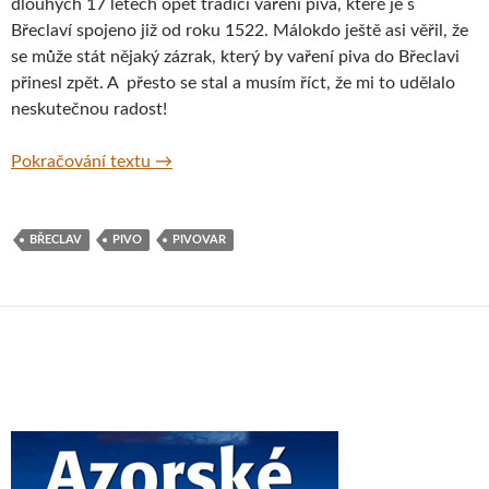
dlouhých 17 letech opět tradici vaření piva, které je s
Břeclaví spojeno již od roku 1522. Málokdo ještě asi věřil, že
se může stát nějaký zázrak, který by vaření piva do Břeclavi
přinesl zpět. A přesto se stal a musím říct, že mi to udělalo
neskutečnou radost!
Zámecký pivovar Břeclav po 17 letech znovu
Pokračování textu
→
BŘECLAV
PIVO
PIVOVAR