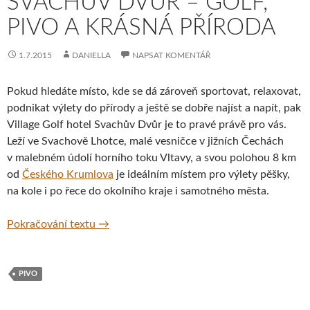
SVACHŮV DVŮR – GOLF,
PIVO A KRÁSNÁ PŘÍRODA
1.7.2015
DANIELLA
NAPSAT KOMENTÁŘ
Pokud hledáte místo, kde se dá zároveň sportovat, relaxovat,
podnikat výlety do přírody a ještě se dobře najíst a napít, pak
Village Golf hotel Svachův Dvůr je to pravé právě pro vás.
Leží ve Svachově Lhotce, malé vesničce v jižních Čechách
v malebném údolí horního toku Vltavy, a svou polohou 8 km
od
Českého Krumlova
je ideálním místem pro výlety pěšky,
na kole i po řece do okolního kraje i samotného města.
Svachův Dvůr – golf, pivo a krásná příroda
Pokračování textu
→
PIVO