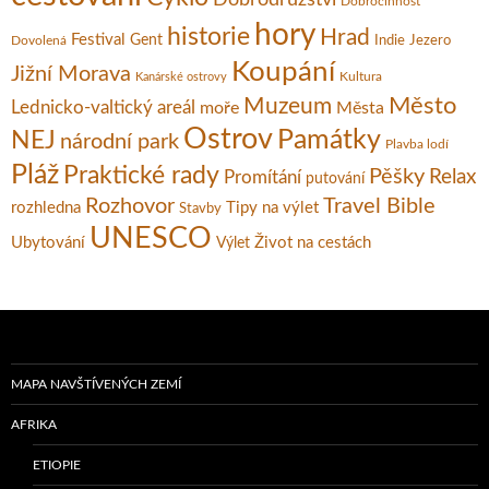
Dobročinnost
hory
historie
Hrad
Festival
Gent
Dovolená
Indie
Jezero
Koupání
Jižní Morava
Kultura
Kanárské ostrovy
Město
Muzeum
Lednicko-valtický areál
moře
Města
Ostrov
Památky
NEJ
národní park
Plavba lodí
Pláž
Praktické rady
Pěšky
Relax
Promítání
putování
Rozhovor
Travel Bible
rozhledna
Tipy na výlet
Stavby
UNESCO
Ubytování
Život na cestách
Výlet
MAPA NAVŠTÍVENÝCH ZEMÍ
AFRIKA
ETIOPIE