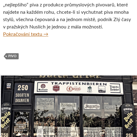
„nejlepšího“ piva z produkce průmyslových pivovarů, které
najdete na každém rohu, chcete-li si vychutnat piva mnoha
stylů, všechna čepovaná a na jednom místě, podnik Zlý časy
v pražských Nuslích je jednou z mála možností.
Pivnice Zlý časy, Praha, Česká republika
Pokračování textu
→
PIVO