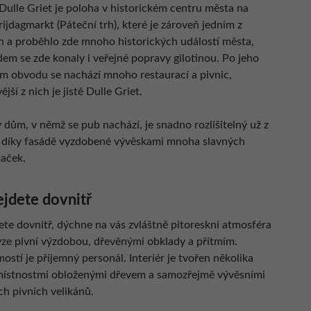
ulle Griet je poloha v historickém centru města na
ijdagmarkt (Páteční trh), které je zároveň jedním z
ch a proběhlo zde mnoho historických událostí města,
m se zde konaly i veřejné popravy gilotinou. Po jeho
m obvodu se nachází mnoho restaurací a pivnic,
ější z nich je jistě Dulle Griet.
 dům, v němž se pub nachází, je snadno rozlišitelný už z
o díky fasádě vyzdobené vývěskami mnoha slavných
naček.
ejdete dovnitř
ete dovnitř, dýchne na vás zvláštně pitoreskní atmosféra
yze pivní výzdobou, dřevěnými obklady a přítmím.
stí je příjemný personál. Interiér je tvořen několika
ístnostmi obloženými dřevem a samozřejmě vývěsními
ích pivních velikánů.