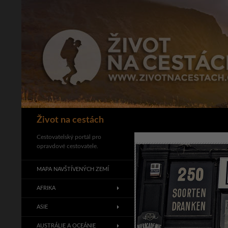
Přejít
k
obsahu
webu
Hledat
Život na cestách
Cestovatelský portál pro
opravdové cestovatele.
MAPA NAVŠTÍVENÝCH ZEMÍ
AFRIKA
ASIE
AUSTRÁLIE A OCEÁNIE