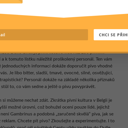
CHCI SE PŘIH
izou Dulle Griet je pivní lístek s více než 250 pivními
 a k tomuto lístku náležitě proškolený personál. Ten vám
ě jednoduchých informací dokáže doporučit pivo vhodné
vás. Je libo bitter, sladší, tmavé, ovocné, silné, osvěžující,
 trapistické? Personál dokáže na základě několika příznaků
 stůl to, co vám sedne a ještě o pivu povyprávět.
si můžeme nechat zdát. Zkrátka pivní kultura v Belgii je
yšší možné úrovni, což bohužel ocení pouze lidé, jejichž
 není Gambrinus a podobná „zaručeně skvělá“ piva, jak se
 reklam. Chcete pít pivo? Zkoušejte a experimentujte. I to
z důvodů, proč při návštěvě Gentu vždy zavítám do Dulle