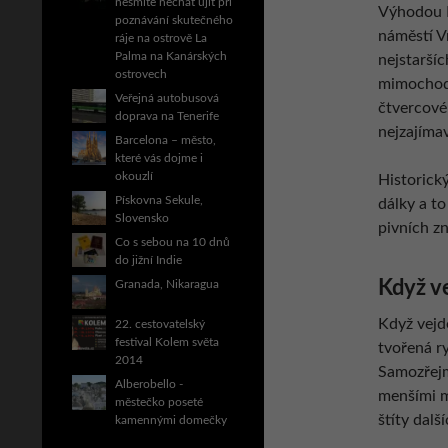
nesmíte nechat ujít při
Výhodou D
poznávání skutečného
náměstí Vr
ráje na ostrově La
Palma na Kanárských
nejstarší
ostrovech
mimochode
Veřejná autobusová
čtvercové
doprava na Tenerife
nejzajímav
Barcelona – město,
které vás dojme i
okouzlí
Historický
Pískovna Sekule,
dálky a t
Slovensko
pivních z
Co s sebou na 10 dnů
do jižní Indie
Když v
Granada, Nikaragua
Když vejd
22. cestovatelský
festival Kolem světa
tvořená r
2014
Samozřejmo
Alberobello -
menšími m
městečko poseté
štíty dalš
kamennými domečky