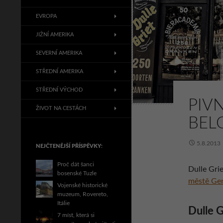
EVROPA
JIŽNÍ AMERIKA
SEVERNÍ AMERIKA
STŘEDNÍ AMERIKA
STŘEDNÍ VÝCHOD
PIVN
ŽIVOT NA CESTÁCH
BEL
5.8.2013
NEJČTENĚJŠÍ PŘÍSPĚVKY:
Proč dát šanci
Dulle Grie
bosenské Tuzle
městě Ge
Vojenské historické
muzeum, Rovereto,
Itálie
Dulle G
7 míst, která si