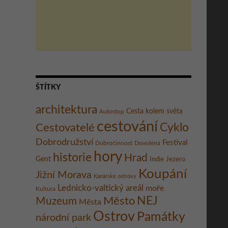
ŠTÍTKY
architektura
Cesta kolem světa
Autostop
cestování
Cestovatelé
Cyklo
Dobrodružství
Festival
Dobročinnost
Dovolená
hory
historie
Hrad
Gent
Indie
Jezero
Koupání
Jižní Morava
Kanárské ostrovy
Lednicko-valtický areál
moře
Kultura
Město
NEJ
Muzeum
Města
Ostrov
Památky
národní park