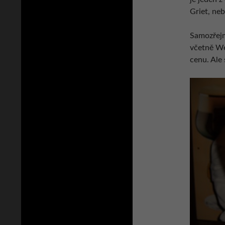
Griet, ne
Samozřejm
včetně We
cenu. Ale s