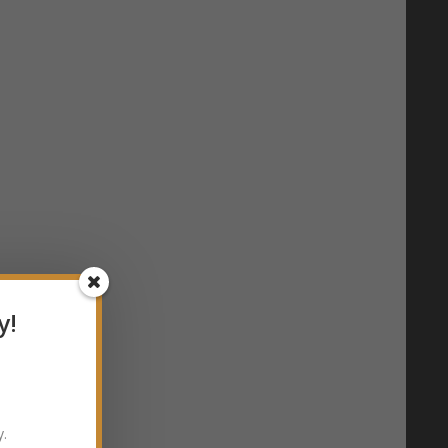
y!
y.