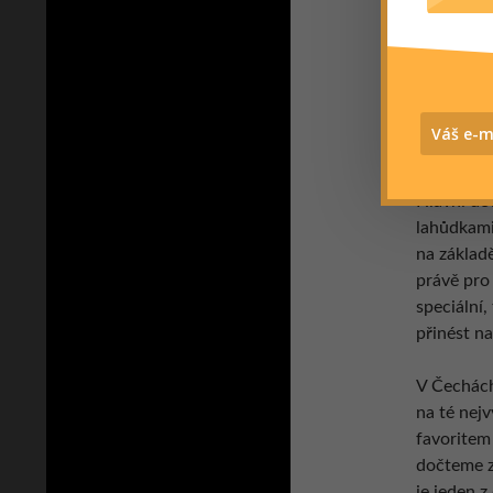
Dulle Griet
Hlavní dev
lahůdkami
na základ
právě pro 
speciální,
přinést na
V Čechách 
na té nejv
favoritem
dočteme z
je jeden 