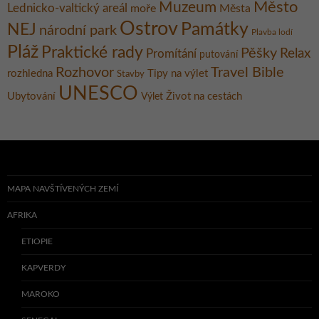
Město
Muzeum
Lednicko-valtický areál
moře
Města
Ostrov
Památky
NEJ
národní park
Plavba lodí
Pláž
Praktické rady
Pěšky
Relax
Promítání
putování
Rozhovor
Travel Bible
rozhledna
Tipy na výlet
Stavby
UNESCO
Ubytování
Život na cestách
Výlet
MAPA NAVŠTÍVENÝCH ZEMÍ
AFRIKA
ETIOPIE
KAPVERDY
MAROKO