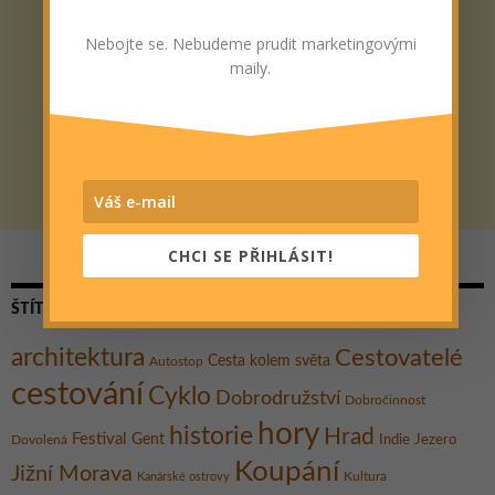
Nebojte se. Nebudeme prudit marketingovými
maily.
CHCI SE PŘIHLÁSIT!
ŠTÍTKY
architektura
Cestovatelé
Cesta kolem světa
Autostop
cestování
Cyklo
Dobrodružství
Dobročinnost
hory
historie
Hrad
Festival
Gent
Dovolená
Indie
Jezero
Koupání
Jižní Morava
Kultura
Kanárské ostrovy