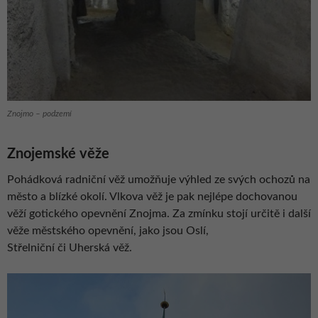
Znojmo – podzemí
Znojemské věže
Pohádková radniční věž umožňuje výhled ze svých ochozů na
město a blízké okolí. Vlkova věž je pak nejlépe dochovanou
věží gotického opevnění Znojma. Za zmínku stojí určitě i další
věže městského opevnění, jako jsou Oslí,
Střelniční či Uherská věž.