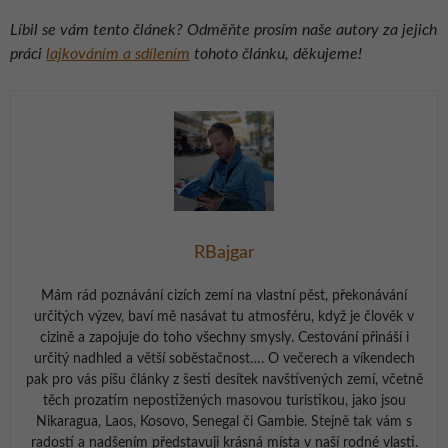
Líbil se vám tento článek? Odměňte prosím naše autory za jejich
práci
lajkováním a sdílením
tohoto článku, děkujeme!
RBajgar
Mám rád poznávání cizích zemí na vlastní pěst, překonávání
určitých výzev, baví mě nasávat tu atmosféru, když je člověk v
cizině a zapojuje do toho všechny smysly. Cestování přináší i
určitý nadhled a větší soběstačnost…. O večerech a víkendech
pak pro vás píšu články z šesti desítek navštívených zemí, včetně
těch prozatím nepostižených masovou turistikou, jako jsou
Nikaragua, Laos, Kosovo, Senegal či Gambie. Stejně tak vám s
radostí a nadšením představuji krásná místa v naší rodné vlasti.