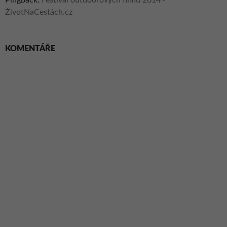
Pingback:
Festival outdoorových filmů 2014 -
ŽivotNaCestách.cz
KOMENTÁŘE