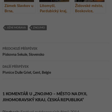
Zámek Slavkov u
Litomyšl,
Židovské město,
Brna,
Pardubický kraj,
Boskovice,
Jihomoravský
Česká republika
Jihomoravský
kraj
kraj
JIŽNÍ MORAVA
ZNOJMO
Navigace
PŘEDCHOZÍ PŘÍSPĚVEK
pro
Pískovna Sekule, Slovensko
příspěvky
DALŠÍ PŘÍSPĚVEK
Pivnice Dulle Griet, Gent, Belgie
1 KOMENTÁŘ U „ZNOJMO – MĚSTO NA DYJI,
JIHOMORAVSKÝ KRAJ, ČESKÁ REPUBLIKA“