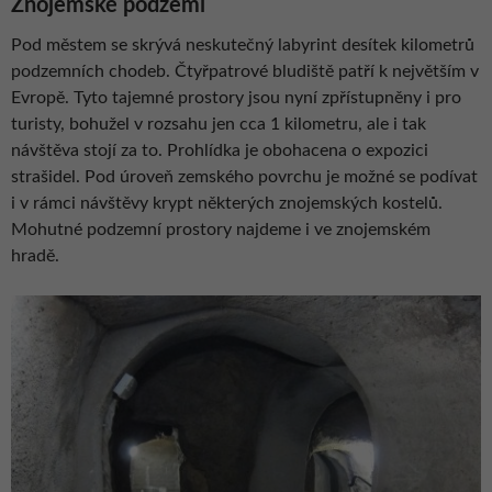
Znojemské podzemí
Pod městem se skrývá neskutečný labyrint desítek kilometrů
podzemních chodeb. Čtyřpatrové bludiště patří k největším v
Evropě. Tyto tajemné prostory jsou nyní zpřístupněny i pro
turisty, bohužel v rozsahu jen cca 1 kilometru, ale i tak
návštěva stojí za to. Prohlídka je obohacena o expozici
strašidel. Pod úroveň zemského povrchu je možné se podívat
i v rámci návštěvy krypt některých znojemských kostelů.
Mohutné podzemní prostory najdeme i ve znojemském
hradě.