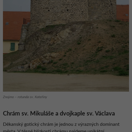
Znojmo – rotunda sv. Kateřiny
Chrám sv. Mikuláše a dvojkaple sv. Václava
Děkanský gotický chrám je jednou z výrazných dominant
města. V těsné blízkosti chrámu najdeme unikátní