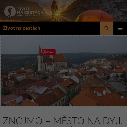
Přejít
k
obsahu
webu
Hledat
Život na cestách
ZÁKLAD
NAVIGA
MENU
Save
ZNOJMO – MĚSTO NA DYJI,