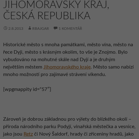
JIHOMORAVSKÝ KRAJ,
ČESKÁ REPUBLIKA
2.8.2013
RBAJGAR
1 KOMENTÁŘ
Historické město s mnoha památkami, město vína, město na
řece Dyji, město s krásným okolím, to vše je Znojmo. Bylo
vybudováno na mohutné skále nad Dyjí a je druhým
největším městem
Jihomoravského kraje
. Město samo nabízí
mnoho možností pro zajímavé strávení víkendu.
[wpgmappity id=“57″]
Zároveň je dobrou základnou pro výlety do blízkého okolí –
příroda národního parku Podyjí, vinařská městečka a vesnice,
jako jsou
Retz
či Nový Šaldorf, hrady či zříceniny hradů, jako