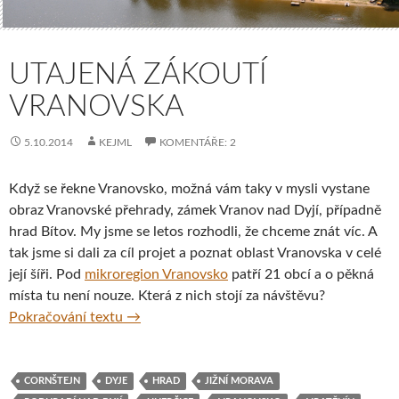
UTAJENÁ ZÁKOUTÍ
VRANOVSKA
5.10.2014
KEJML
KOMENTÁŘE: 2
Když se řekne Vranovsko, možná vám taky v mysli vystane
obraz Vranovské přehrady, zámek Vranov nad Dyjí, případně
hrad Bítov. My jsme se letos rozhodli, že chceme znát víc. A
tak jsme si dali za cíl projet a poznat oblast Vranovska v celé
její šíři. Pod
mikroregion Vranovsko
patří 21 obcí a o pěkná
místa tu není nouze. Která z nich stojí za návštěvu?
Utajená zákoutí Vranovska
Pokračování textu
→
CORNŠTEJN
DYJE
HRAD
JIŽNÍ MORAVA