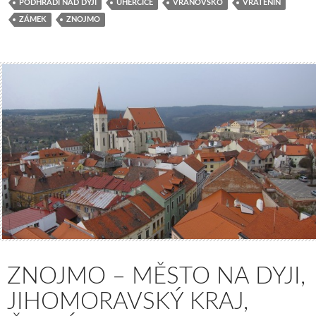
PODHRADÍ NAD DYJÍ
UHERČICE
VRANOVSKO
VRATĚNÍN
ZÁMEK
ZNOJMO
ZNOJMO – MĚSTO NA DYJI,
JIHOMORAVSKÝ KRAJ,