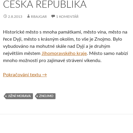
ČESKÁ REPUBLIKA
2.8.2013
RBAJGAR
1 KOMENTÁŘ
Historické město s mnoha památkami, město vína, město na
řece Dyji, město s krásným okolím, to vše je Znojmo. Bylo
vybudováno na mohutné skále nad Dyjí a je druhým
největším městem
Jihomoravského kraje
. Město samo nabízí
mnoho možností pro zajímavé strávení víkendu.
Znojmo – město na Dyji, Jihomoravský kraj,
Pokračování textu
→
JIŽNÍ MORAVA
ZNOJMO