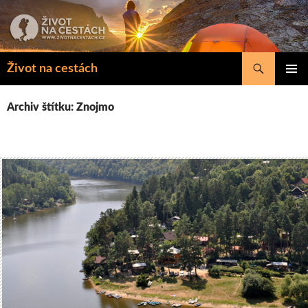
Přejít
k
obsahu
webu
Hledat
Život na cestách
ZÁKLAD
NAVIGA
Archiv štítku: Znojmo
MENU