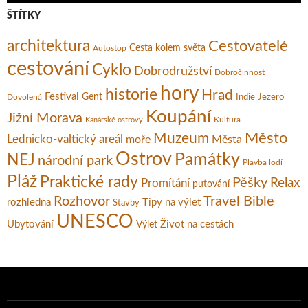
ŠTÍTKY
architektura
Cestovatelé
Cesta kolem světa
Autostop
cestování
Cyklo
Dobrodružství
Dobročinnost
hory
historie
Hrad
Festival
Gent
Dovolená
Indie
Jezero
Koupání
Jižní Morava
Kultura
Kanárské ostrovy
Město
Muzeum
Lednicko-valtický areál
moře
Města
Ostrov
Památky
NEJ
národní park
Plavba lodí
Pláž
Praktické rady
Pěšky
Relax
Promítání
putování
Rozhovor
Travel Bible
rozhledna
Tipy na výlet
Stavby
UNESCO
Ubytování
Život na cestách
Výlet