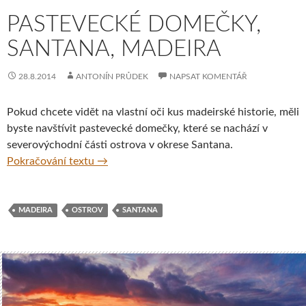
PASTEVECKÉ DOMEČKY,
SANTANA, MADEIRA
28.8.2014
ANTONÍN PRŮDEK
NAPSAT KOMENTÁŘ
Pokud chcete vidět na vlastní oči kus madeirské historie, měli
byste navštívit pastevecké domečky, které se nachází v
severovýchodní části ostrova v okrese Santana.
Pastevecké domečky, Santana, Madeira
Pokračování textu
→
MADEIRA
OSTROV
SANTANA