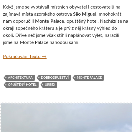
Když jsme se vyptávali místních obyvatel i cestovatelů na
zajímavá místa azorského ostrova
São Miguel
, mnohokrát
nám doporučili
Monte Palace
, opuštěný hotel. Nachází se na
okraji sopečného kráteru a je prý z něj krásný výhled do
okolí. Dříve než jsme však stihli naplánovat výlet, narazili
jsme na Monte Palace náhodou sami.
Opuštěný hotel v Sete Cidades, Azory
Pokračování textu
→
ARCHITEKTURA
DOBRODRUŽSTVÍ
MONTE PALACE
OPUŠTĚNÝ HOTEL
URBEX