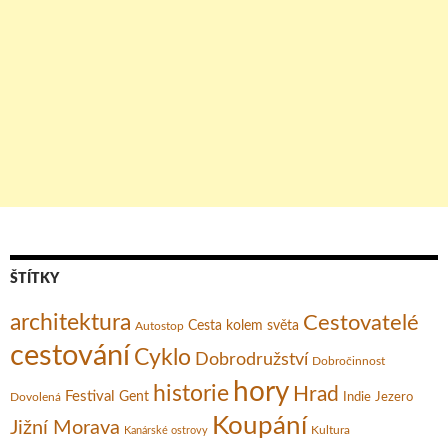
ŠTÍTKY
architektura
Cestovatelé
Cesta kolem světa
Autostop
cestování
Cyklo
Dobrodružství
Dobročinnost
hory
historie
Hrad
Festival
Gent
Dovolená
Indie
Jezero
Koupání
Jižní Morava
Kultura
Kanárské ostrovy