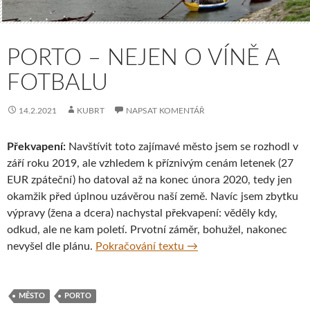
PORTO – NEJEN O VÍNĚ A
FOTBALU
14.2.2021
KUBRT
NAPSAT KOMENTÁŘ
Překvapení:
Navštívit toto zajímavé město jsem se rozhodl v
září roku 2019, ale vzhledem k příznivým cenám letenek (27
EUR zpáteční) ho datoval až na konec února 2020, tedy jen
okamžik před úplnou uzávěrou naší země. Navíc jsem zbytku
výpravy (žena a dcera) nachystal překvapení: věděly kdy,
odkud, ale ne kam poletí. Prvotní záměr, bohužel, nakonec
Porto – nejen o víně a fo
nevyšel dle plánu.
Pokračování textu
→
MĚSTO
PORTO