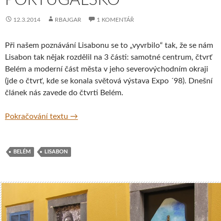
12.3.2014
RBAJGAR
1 KOMENTÁŘ
Při našem poznávání Lisabonu se to „vyvrbilo“ tak, že se nám
Lisabon tak nějak rozdělil na 3 části: samotné centrum, čtvrť
Belém a moderní část města v jeho severovýchodním okraji
(jde o čtvrť, kde se konala světová výstava Expo ´98). Dnešní
článek nás zavede do čtvrti Belém.
Čtvrť Belém, Lisabon, Portugalsko
Pokračování textu
→
BELÉM
LISABON