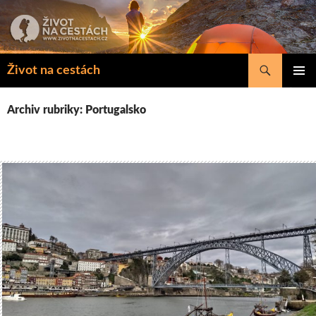
Přejít
k
obsahu
webu
Hledat
Život na cestách
ZÁKLAD
NAVIGA
Archiv rubriky: Portugalsko
MENU