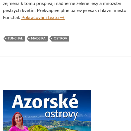
zejména k tomu přispívají nádherné zelené lesy a množství
pestrých květin. Překvapivě plné barev je však i hlavní město
Nečekaná pouliční galerie, město 
Funchal.
Pokračování textu
→
FUNCHAL
MADEIRA
OSTROV