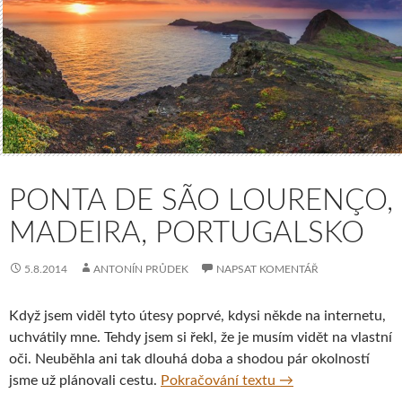
PONTA DE SÃO LOURENÇO,
MADEIRA, PORTUGALSKO
5.8.2014
ANTONÍN PRŮDEK
NAPSAT KOMENTÁŘ
Když jsem viděl tyto útesy poprvé, kdysi někde na internetu,
uchvátily mne. Tehdy jsem si řekl, že je musím vidět na vlastní
oči. Neuběhla ani tak dlouhá doba a shodou pár okolností
Ponta de São Loure
jsme už plánovali cestu.
Pokračování textu
→