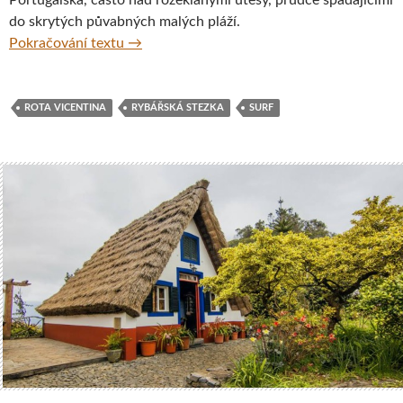
do skrytých půvabných malých pláží.
Po stopách rybářů aneb portugalské pláže t
Pokračování textu
→
ROTA VICENTINA
RYBÁŘSKÁ STEZKA
SURF