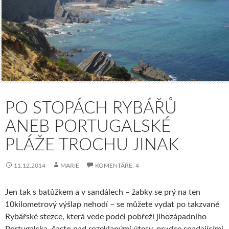
PO STOPÁCH RYBÁŘŮ
ANEB PORTUGALSKÉ
PLÁŽE TROCHU JINAK
11.12.2014
MARIE
KOMENTÁŘE: 4
Jen tak s batůžkem a v sandálech – žabky se prý na ten
10kilometrový výšlap nehodí – se můžete vydat po takzvané
Rybářské stezce, která vede podél pobřeží jihozápadního
Portugalska, často nad rozeklanými útesy, prudce spadajícími