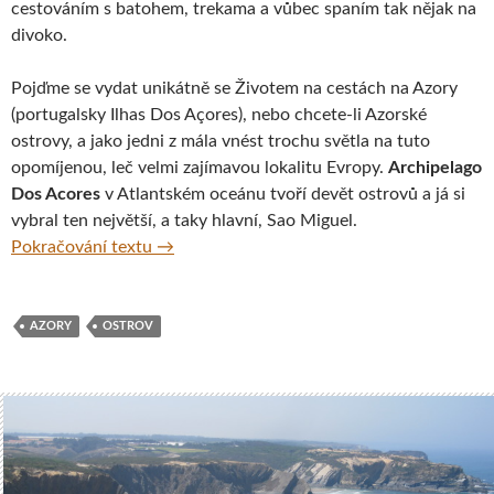
cestováním s batohem, trekama a vůbec spaním tak nějak na
divoko.
Pojďme se vydat unikátně se Životem na cestách na Azory
(portugalsky Ilhas Dos Açores), nebo chcete-li Azorské
ostrovy, a jako jedni z mála vnést trochu světla na tuto
opomíjenou, leč velmi zajímavou lokalitu Evropy.
Archipelago
Dos Acores
v Atlantském oceánu tvoří devět ostrovů a já si
vybral ten největší, a taky hlavní, Sao Miguel.
Úžasné Azory aneb Nový Zéland Evropy
Pokračování textu
→
AZORY
OSTROV