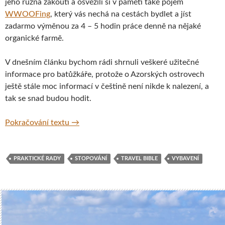
jeho různá zákoutí a osvěžili si v paměti také pojem
WWOOFing
, který vás nechá na cestách bydlet a jíst
zadarmo výměnou za 4 – 5 hodin práce denně na nějaké
organické farmě.
V dnešním článku bychom rádi shrnuli veškeré užitečné
informace pro batůžkáře, protože o Azorských ostrovech
ještě stále moc informací v češtině není nikde k nalezení, a
tak se snad budou hodit.
Azorské ostrovy – kompletní souhrn užiteč
Pokračování textu
→
PRAKTICKÉ RADY
STOPOVÁNÍ
TRAVEL BIBLE
VYBAVENÍ