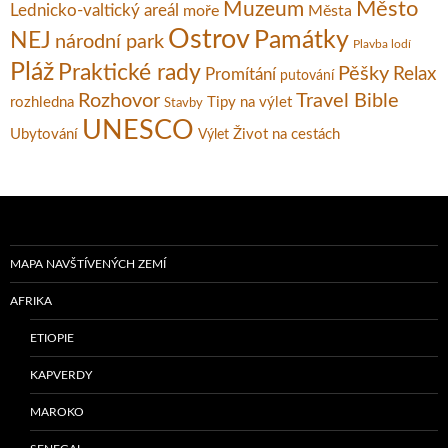
Město
Muzeum
Lednicko-valtický areál
moře
Města
Ostrov
Památky
NEJ
národní park
Plavba lodí
Pláž
Praktické rady
Pěšky
Relax
Promítání
putování
Rozhovor
Travel Bible
rozhledna
Tipy na výlet
Stavby
UNESCO
Ubytování
Život na cestách
Výlet
MAPA NAVŠTÍVENÝCH ZEMÍ
AFRIKA
ETIOPIE
KAPVERDY
MAROKO