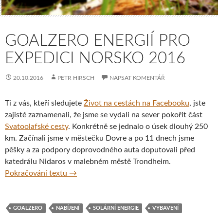
GOALZERO ENERGIÍ PRO
EXPEDICI NORSKO 2016
20.10.2016
PETR HIRSCH
NAPSAT KOMENTÁŘ
Ti z vás, kteří sledujete
Život na cestách na Facebooku
, jste
zajisté zaznamenali, že jsme se vydali na sever pokořit část
Svatoolafské cesty
. Konkrétně se jednalo o úsek dlouhý 250
km. Začínali jsme v městečku Dovre a po 11 dnech jsme
pěšky a za podpory doprovodného auta doputovali před
katedrálu Nidaros v malebném městě Trondheim.
GoalZero energií pro Expedici Norsko 2016
Pokračování textu
→
GOALZERO
NABÍJENÍ
SOLÁRNÍ ENERGIE
VYBAVENÍ