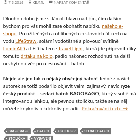
7.3.2016
KEJML
NAPSAT KOMENTÁŘ
Dlouhou dobu jsme si lámali hlavu nad tím, čím dalším
bychom pro vás mohli zase obohatit nabídku
našeho e-
shopu
. Po užitečných a oblíbených cestovních filtrech na
vodu
LifeStraw
, solární vodotěsné a plovoucí svítilně
LuminAID
a LED baterce
Travel Light
, která jde připevnit díky
tomuto
držáku na kolo
, padlo nakonec rozhodnutí na další
nezbytnou věc pro cestování – batoh.
Nejde ale jen tak o nějaký obyčejný batoh!
Jedné z našich
autorek se totiž podařilo objevit velmi zajímavý, navíc
ryze
český produkt
–
sedací batoh BAGOBAGO
, který v sobě má
integrovanou lehkou, ale pevnou stoličku, takže se na něj
Sedací 
můžete kdykoliv a kdekoliv posadit.
Pokračování textu
→
BAGOBAGO
BATOH
OUTDOOR
SEDACÍ BATOH
STOLIČKA
VYBAVENÍ