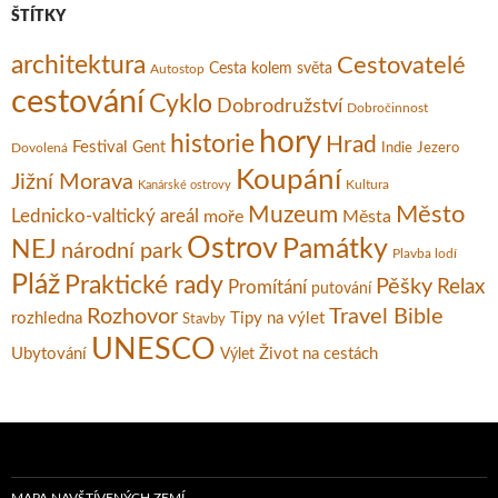
ŠTÍTKY
architektura
Cestovatelé
Cesta kolem světa
Autostop
cestování
Cyklo
Dobrodružství
Dobročinnost
hory
historie
Hrad
Festival
Gent
Dovolená
Indie
Jezero
Koupání
Jižní Morava
Kultura
Kanárské ostrovy
Město
Muzeum
Lednicko-valtický areál
moře
Města
Ostrov
Památky
NEJ
národní park
Plavba lodí
Pláž
Praktické rady
Pěšky
Relax
Promítání
putování
Rozhovor
Travel Bible
rozhledna
Tipy na výlet
Stavby
UNESCO
Ubytování
Život na cestách
Výlet