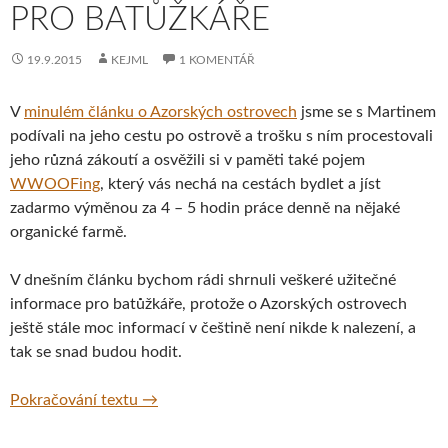
PRO BATŮŽKÁŘE
19.9.2015
KEJML
1 KOMENTÁŘ
V
minulém článku o Azorských ostrovech
jsme se s Martinem
podívali na jeho cestu po ostrově a trošku s ním procestovali
jeho různá zákoutí a osvěžili si v paměti také pojem
WWOOFing
, který vás nechá na cestách bydlet a jíst
zadarmo výměnou za 4 – 5 hodin práce denně na nějaké
organické farmě.
V dnešním článku bychom rádi shrnuli veškeré užitečné
informace pro batůžkáře, protože o Azorských ostrovech
ještě stále moc informací v češtině není nikde k nalezení, a
tak se snad budou hodit.
Azorské ostrovy – kompletní souhrn užiteč
Pokračování textu
→