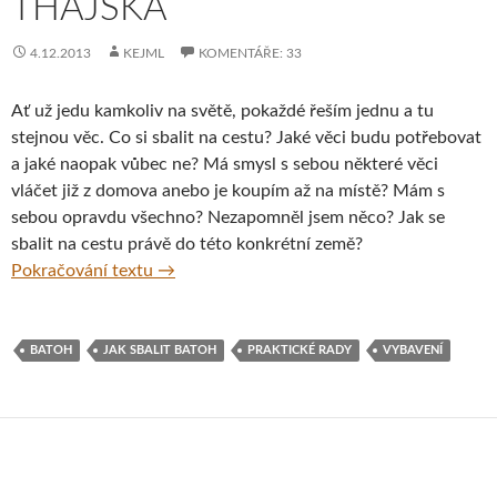
THAJSKA
4.12.2013
KEJML
KOMENTÁŘE: 33
Ať už jedu kamkoliv na světě, pokaždé řeším jednu a tu
stejnou věc. Co si sbalit na cestu? Jaké věci budu potřebovat
a jaké naopak vůbec ne? Má smysl s sebou některé věci
vláčet již z domova anebo je koupím až na místě? Mám s
sebou opravdu všechno? Nezapomněl jsem něco? Jak se
sbalit na cestu právě do této konkrétní země?
Jak si sbalit batoh – díl 1. – Jak se sbalit do
Pokračování textu
→
BATOH
JAK SBALIT BATOH
PRAKTICKÉ RADY
VYBAVENÍ