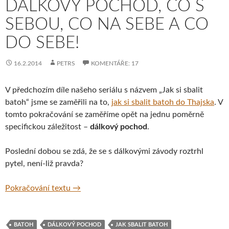
DÁLKOVÝ POCHOD, CO S
SEBOU, CO NA SEBE A CO
DO SEBE!
16.2.2014
PETRS
KOMENTÁŘE: 17
V předchozím díle našeho seriálu s názvem „Jak si sbalit
batoh“ jsme se zaměřili na to,
jak si sbalit batoh do Thajska
. V
tomto pokračování se zaměříme opět na jednu poměrně
specifickou záležitost –
dálkový pochod
.
Poslední dobou se zdá, že se s dálkovými závody roztrhl
pytel, není-liž pravda?
Jak si sbalit batoh – díl 2. – Jak se sbalit 
Pokračování textu
→
BATOH
DÁLKOVÝ POCHOD
JAK SBALIT BATOH