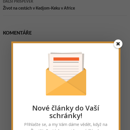
DALŠÍ PŘÍSPĚVEK
Život na cestách v Kedjom-Keku v Africe
KOMENTÁŘE
Nové články do Vaší
schránky!
Přihlašte se, a my Vám dáme vědět, když na