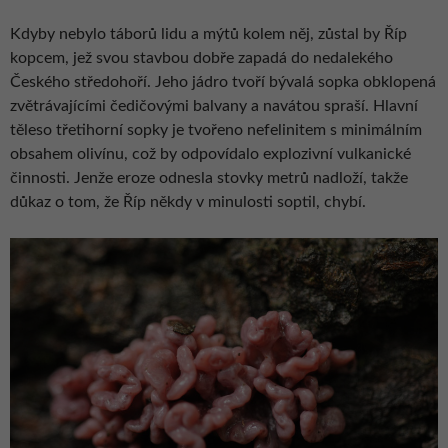
Kdyby nebylo táborů lidu a mýtů kolem něj, zůstal by Říp
kopcem, jež svou stavbou dobře zapadá do nedalekého
Českého středohoří. Jeho jádro tvoří bývalá sopka obklopená
zvětrávajícími čedičovými balvany a navátou spraší.
Hlavní
těleso třetihorní sopky je tvořeno nefelinitem s minimálním
obsahem olivínu, což by odpovídalo explozivní vulkanické
činnosti. Jenže eroze odnesla stovky metrů nadloží, takže
důkaz o tom, že Říp někdy v minulosti soptil, chybí.