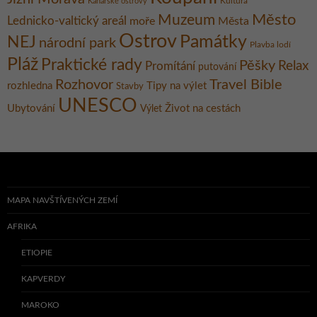
Kultura
Kanárské ostrovy
Město
Muzeum
Lednicko-valtický areál
moře
Města
Ostrov
Památky
NEJ
národní park
Plavba lodí
Pláž
Praktické rady
Pěšky
Relax
Promítání
putování
Rozhovor
Travel Bible
rozhledna
Tipy na výlet
Stavby
UNESCO
Ubytování
Život na cestách
Výlet
MAPA NAVŠTÍVENÝCH ZEMÍ
AFRIKA
ETIOPIE
KAPVERDY
MAROKO