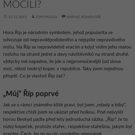
MOČILI?
12.12.2015
TOPI PIGULA
NAPSAT KOMENTÁŘ
Hora Říp je národním symbolem, jehož popularita se
odvozuje od nepravděpodobného a nejspíše nepravdivého
mýtu. Na Říp se nepravidelně vracím a když vidím jeho malou
rozlohu na straně jedné a davy návštěvníků na straně druhé,
vždycky mě napadne, že jde o nejpromočenější (od slova
moč, nikoli mokrý) kopec v republice. Taky jsem nejednou
přispěl. Co je vlastně Říp zač?
„Můj“ Říp poprvé
Jak se v rámci známého klišé praví, byl jsem „mladý a blbý“,
respektive chtěl jsem se ukázat před holkou. Pod nejvyšší
horou Beskyd padla před lety jednoduchá sázka. „Říp? Je to
nízký kopeček, protože stařec, respektive stařešina, jakým byl
praotec Čech, by se na nic vysokého nevysápal.