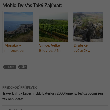
Mohlo By Vás Také Zajímat:
Monako –
Vinice, Velké
Drábské
milionek sem,
Bílovice, Jižní
světničky,
milionek tam
Morava
zřícenina skalního
hradu v Českém
ráji
HORA
ŘÍP
Navigace
PŘEDCHOZÍ PŘÍSPĚVEK
pro
Travel Light – kapesní LED baterka s 2000 lumeny. Teď už potmě jen
tak nebudete!
příspěvky