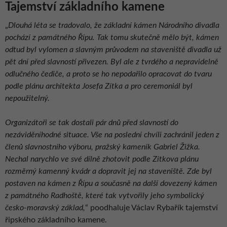
Tajemství základního kamene
„
Dlouhá léta se tradovalo, že základní kámen Národního divadla
pochází z památného Řípu. Tak tomu skutečně mělo být, kámen
odtud byl vylomen a slavným průvodem na staveniště divadla už
pět dní před slavností přivezen. Byl ale z tvrdého a nepravidelně
odlučného čediče, a proto se ho nepodařilo opracovat do tvaru
podle plánu architekta Josefa Zítka a pro ceremoniál byl
nepoužitelný.
Organizátoři se tak dostali pár dnů před slavností do
nezáviděníhodné situace. Vše na poslední chvíli zachránil jeden z
členů slavnostního výboru, pražský kameník Gabriel Žižka.
Nechal narychlo ve své dílně zhotovit podle Zítkova plánu
rozměrný kamenný kvádr a dopravit jej na staveniště. Zde byl
postaven na kámen z Řípu a současně na další dovezený kámen
z památného Radhoště, které tak vytvořily jeho symbolický
česko-moravský základ,
“ poodhaluje Václav Rybařík tajemství
řipského základního kamene.