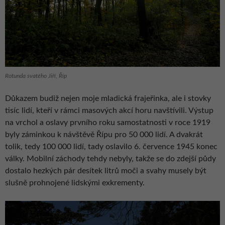
Rotunda svatého Jiří, Říp
Důkazem budiž nejen moje mladická frajeřinka, ale i stovky
tisíc lidí, kteří v rámci masových akcí horu navštívili. Výstup
na vrchol a oslavy prvního roku samostatnosti v roce 1919
byly záminkou k návštěvě Řípu pro 50 000 lidí. A dvakrát
tolik, tedy 100 000 lidí, tady oslavilo 6. července 1945 konec
války. Mobilní záchody tehdy nebyly, takže se do zdejší půdy
dostalo hezkých pár desítek litrů moči a svahy musely být
slušně prohnojené lidskými exkrementy.