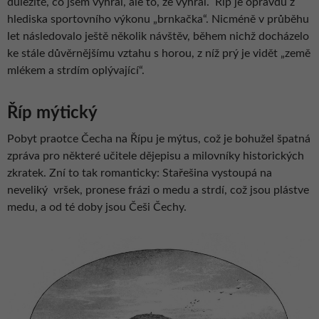
důležité, co jsem vyhrál, ale to, že vyhrál.
Říp je opravdu z
hlediska sportovního výkonu „brnkačka“. Nicméně v průběhu
let následovalo ještě několik návštěv, během nichž docházelo
ke stále důvěrnějšímu vztahu s horou, z níž prý je vidět „země
mlékem a strdím oplývající“.
Říp mýtický
Pobyt praotce Čecha na Řípu je mýtus, což je bohužel špatná
zpráva pro některé učitele dějepisu a milovníky historických
zkratek. Zní to tak romanticky: Stařešina vystoupá na
neveliký
vršek, pronese frázi o medu a strdí, což jsou plástve
medu, a od té doby jsou Češi Čechy.