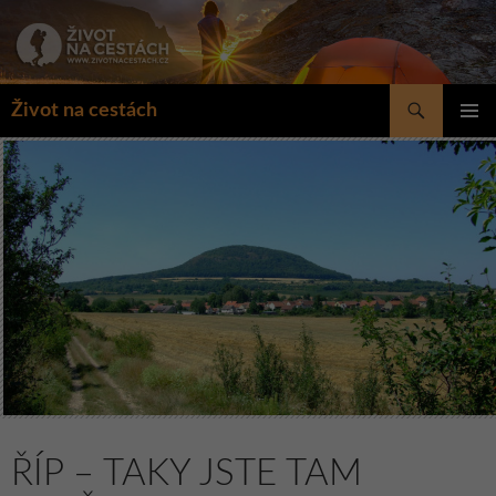
Přejít
k
obsahu
webu
Hledat
Život na cestách
ZÁKLAD
NAVIGA
MENU
ŘÍP – TAKY JSTE TAM