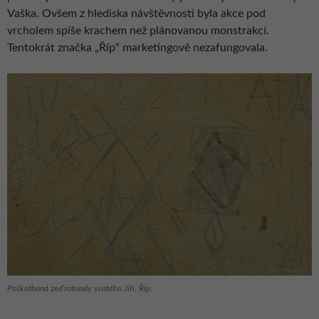
Vaška. Ovšem z hlediska návštěvnosti byla akce pod
vrcholem spíše krachem než plánovanou monstrakcí.
Tentokrát značka „Říp“ marketingově nezafungovala.
Poškrábaná zeď rotundy svatého Jiří, Říp.