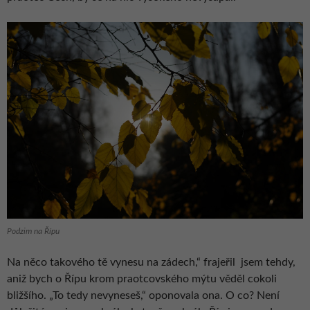
Podzim na Řípu
Na něco takového tě vynesu na zádech,“ frajeřil
jsem tehdy,
aniž bych o Řípu krom praotcovského mýtu věděl cokoli
bližšího. „To tedy nevyneseš,“ oponovala ona. O co? Není