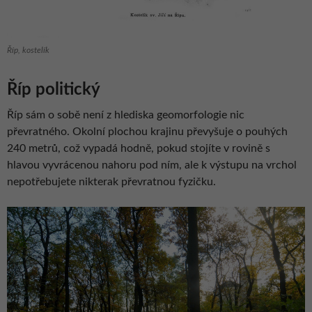
Říp, kostelík
Říp politický
Říp sám o sobě není z hlediska geomorfologie nic
převratného. Okolní plochou krajinu převyšuje o pouhých
240 metrů, což vypadá hodně, pokud stojíte v rovině s
hlavou vyvrácenou nahoru pod ním, ale k výstupu na vrchol
nepotřebujete nikterak převratnou fyzičku.