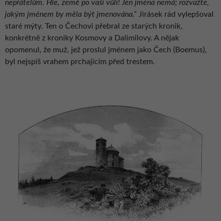
nepřátelům. Hle, země po vaší vůli! Jen jména nemá; rozvažte,
jakým jménem by měla být jmenována.“
Jirásek rád vylepšoval
staré mýty. Ten o Čechovi přebral ze starých kronik,
konkrétně z kroniky Kosmovy a Dalimilovy. A nějak
opomenul, že muž, jež proslul jménem jako Čech (Boemus),
byl nejspíš vrahem prchajícím před trestem.