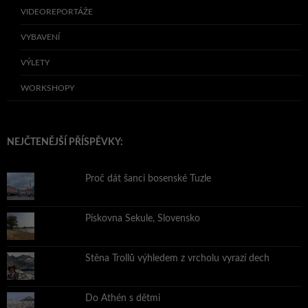
VIDEOREPORTÁŽE
VYBAVENÍ
VÝLETY
WORKSHOPY
NEJČTENĚJŠÍ PŘÍSPĚVKY:
Proč dát šanci bosenské Tuzle
Pískovna Sekule, Slovensko
Stěna Trollů výhledem z vrcholu vyrazí dech
Do Athén s dětmi