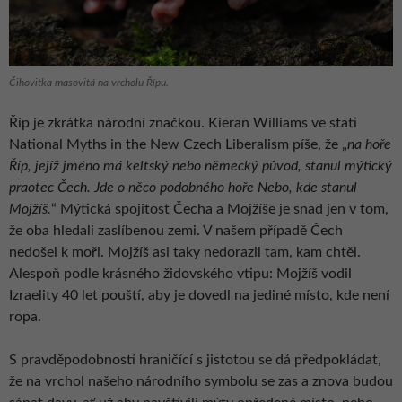
Čihovitka masovitá na vrcholu Řípu.
Říp je zkrátka národní značkou. Kieran Williams ve stati
National Myths in the New Czech Liberalism píše, že „
na
hoře
Říp, jejíž jméno má keltský nebo německý původ, stanul mýtický
praotec Čech. Jde o něco podobného hoře Nebo, kde stanul
Mojžíš.
“ Mýtická spojitost Čecha a Mojžíše je snad jen v tom,
že oba hledali zaslíbenou zemi. V našem případě Čech
nedošel k moři. Mojžíš asi taky nedorazil tam, kam chtěl.
Alespoň podle krásného židovského vtipu: Mojžíš vodil
Izraelity 40 let pouští, aby je dovedl na jediné místo, kde není
ropa.
S pravděpodobností hraničící s jistotou se dá předpokládat,
že na vrchol našeho národního symbolu se zas a znova budou