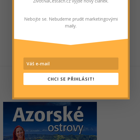
ŽivotNaCestách.cz vyjde nový článek.
Nebojte se. Nebudeme prudit marketingovými
maily.
CHCI SE PŘIHLÁSIT!