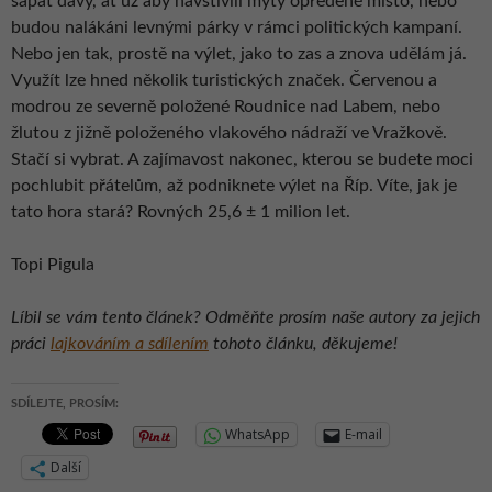
sápat davy, ať už aby navštívili mýty opředené místo, nebo
budou nalákáni levnými párky v rámci politických kampaní.
Nebo jen tak, prostě na výlet, jako to zas a znova udělám já.
Využít lze hned několik turistických značek. Červenou a
modrou ze severně položené Roudnice nad Labem, nebo
žlutou z jižně položeného vlakového nádraží ve Vražkově.
Stačí si vybrat. A zajímavost nakonec, kterou se budete moci
pochlubit přátelům, až podniknete výlet na Říp. Víte, jak je
tato hora stará? Rovných 25,6 ± 1 milion let.
Topi Pigula
Líbil se vám tento článek? Odměňte prosím naše autory za jejich
práci
lajkováním a sdílením
tohoto článku, děkujeme!
SDÍLEJTE, PROSÍM:
WhatsApp
E-mail
Další