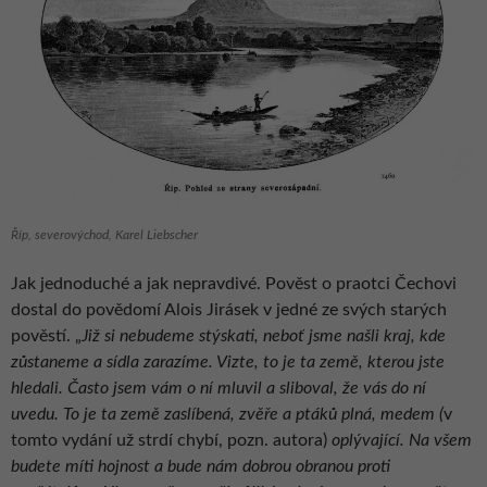
Říp, severovýchod, Karel Liebscher
Jak jednoduché a jak nepravdivé. Pověst o praotci Čechovi
dostal do povědomí Alois Jirásek v jedné ze svých starých
pověstí. „
Již si nebudeme stýskati, neboť jsme našli kraj, kde
zůstaneme a sídla zarazíme. Vizte, to je ta země, kterou jste
hledali. Často jsem vám o ní mluvil a sliboval, že vás do ní
uvedu. To je ta země zaslíbená, zvěře a ptáků plná, medem (
v
tomto vydání už strdí chybí, pozn. autora)
oplývající. Na všem
budete míti hojnost a bude nám dobrou obranou proti