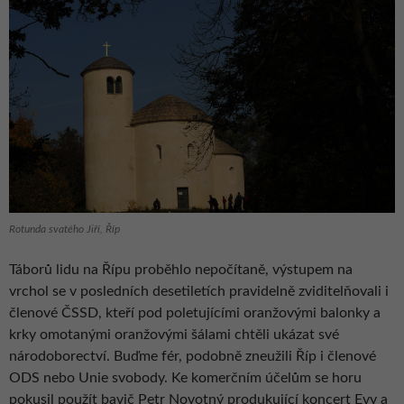
Rotunda svatého Jiří, Říp
Táborů lidu na Řípu proběhlo nepočítaně, výstupem na
vrchol se v posledních desetiletích pravidelně zviditelňovali i
členové ČSSD, kteří pod poletujícími oranžovými balonky a
krky omotanými oranžovými šálami chtěli ukázat své
národoborectví. Buďme fér, podobně zneužili Říp i členové
ODS nebo Unie svobody. Ke komerčním účelům se horu
pokusil použít bavič Petr Novotný produkující koncert Evy a