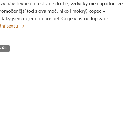
avy návštěvníků na straně druhé, vždycky mě napadne, že
promočenější (od slova moč, nikoli mokrý) kopec v
 Taky jsem nejednou přispěl. Co je vlastně Říp zač?
Říp – Taky jste tam močili?
ní textu
→
ŘÍP