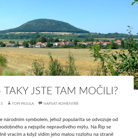
– TAKY JSTE TAM MOČILI?
15
TOPI PIGULA
NAPSAT KOMENTÁŘ
je národním symbolem, jehož popularita se odvozuje od
odobného a nejspíše nepravdivého mýtu. Na Říp se
lně vracím a když vidím jeho malou rozlohu na straně