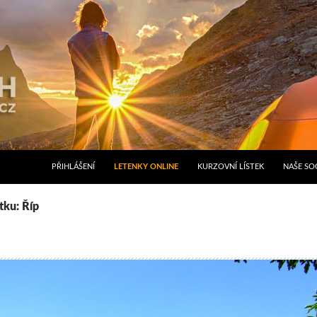
PŘIHLÁŠENÍ
LETENKY ONLINE
KURZOVNÍ LÍSTEK
NAŠE SOC
tku: Říp