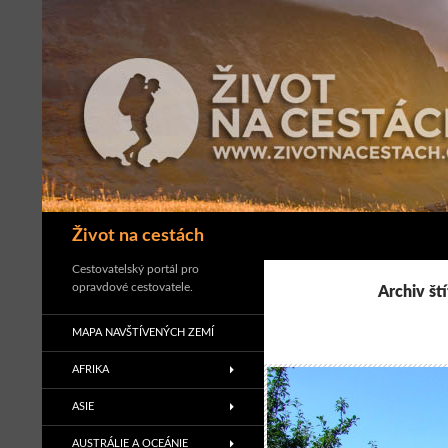
Přejít
k
obsahu
webu
Hledat
Život na cestách
Cestovatelský portál pro
opravdové cestovatele.
Archiv ští
MAPA NAVŠTÍVENÝCH ZEMÍ
AFRIKA
ASIE
AUSTRÁLIE A OCEÁNIE