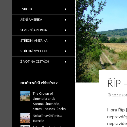
EVROPA
JIŽNÍ AMERIKA
SEVERNÍ AMERIKA
STŘEDNÍ AMERIKA
STŘEDNÍ VÝCHOD
ŽIVOT NA CESTÁCH
ŘÍP 
NEJČTENĚJŠÍ PŘÍSPĚVKY:
The Crown of
12.12.20
Limenaria aneb
Koruna Limenárie,
ostrov Thassos, Řecko
Hora Říp 
Nejzajímavější místa
nepravděp
Turecka
nepravide