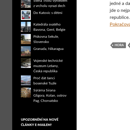
Stěna Trollů výhledem
jedné a d
z vrcholu vyrazí dech
jde o nej
Do Katovic s dětmi
republice.
Pokračová
Katedrála svatého
Bavona, Gent, Belgie
Pískovna Sekule,
Slovensko
HORA
Granada, Nikaragua
Vojenské technické
muzeum Lešany,
Česká republika
Proč dát šanci
bosenské Tuzle
Sýrárna Sirana
Gligora, Kolan, ostrov
Pag, Chorvatsko
UPOZORNĚNÍ NA NOVÉ
ČLÁNKY E-MAILEM!