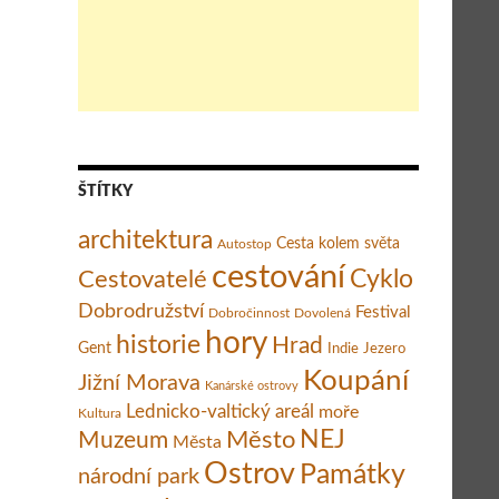
ŠTÍTKY
architektura
Cesta kolem světa
Autostop
cestování
Cestovatelé
Cyklo
Dobrodružství
Festival
Dobročinnost
Dovolená
hory
historie
Hrad
Gent
Indie
Jezero
Koupání
Jižní Morava
Kanárské ostrovy
Lednicko-valtický areál
moře
Kultura
Město
NEJ
Muzeum
Města
Ostrov
Památky
národní park