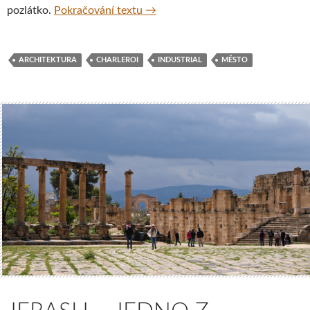
Belgické Charleroi – opravdu nejd
pozlátko.
Pokračování textu
→
ARCHITEKTURA
CHARLEROI
INDUSTRIAL
MĚSTO