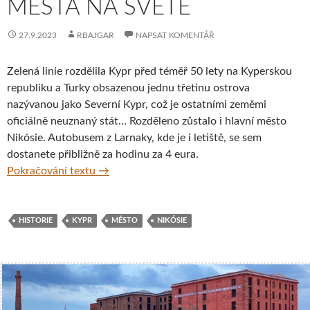
MĚSTA NA SVĚTĚ
27.9.2023
RBAJGAR
NAPSAT KOMENTÁŘ
Zelená linie rozdělila Kypr před téměř 50 lety na Kyperskou
republiku a Turky obsazenou jednu třetinu ostrova
nazývanou jako Severní Kypr, což je ostatními zeměmi
oficiálně neuznaný stát… Rozděleno zůstalo i hlavní město
Nikósie. Autobusem z Larnaky, kde je i letiště, se sem
dostanete přibližně za hodinu za 4 eura.
Nikósie – fotoreport z posledního rozdělen
Pokračování textu
→
HISTORIE
KYPR
MĚSTO
NIKÓSIE