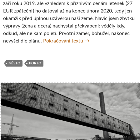
září roku 2019, ale vzhledem k příznivým cenám letenek (27
EUR zpáteční) ho datoval až na konec února 2020, tedy jen
okamžik před úplnou uzávěrou naší země. Navíc jsem zbytku
výpravy (žena a dcera) nachystal překvapení: věděly kdy,
odkud, ale ne kam poletí. Prvotní záměr, bohužel, nakonec
Porto – nejen o víně a fo
nevyšel dle plánu.
Pokračování textu
→
MĚSTO
PORTO