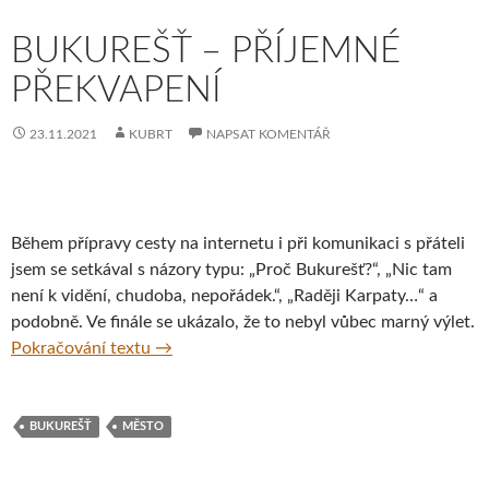
BUKUREŠŤ – PŘÍJEMNÉ
PŘEKVAPENÍ
23.11.2021
KUBRT
NAPSAT KOMENTÁŘ
Během přípravy cesty na internetu i při komunikaci s přáteli
jsem se setkával s názory typu: „Proč Bukurešť?“, „Nic tam
není k vidění, chudoba, nepořádek.“, „Raději Karpaty…“ a
podobně. Ve finále se ukázalo, že to nebyl vůbec marný výlet.
Bukurešť – příjemné překvapení
Pokračování textu
→
BUKUREŠŤ
MĚSTO