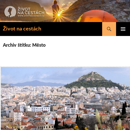
Přejít
k
obsahu
webu
Hledat
Život na cestách
ZÁKLAD
NAVIGA
Archiv štítku: Město
MENU