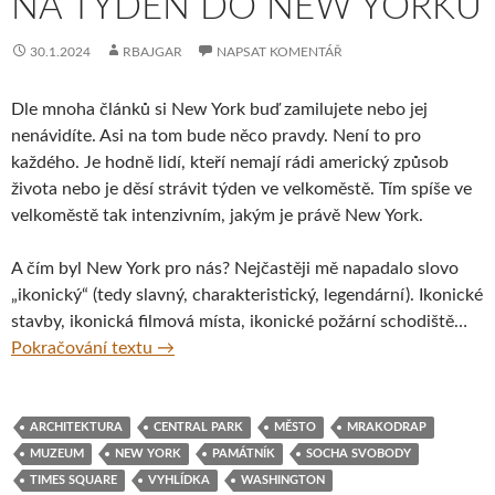
NA TÝDEN DO NEW YORKU
30.1.2024
RBAJGAR
NAPSAT KOMENTÁŘ
Dle mnoha článků si New York buď zamilujete nebo jej
nenávidíte. Asi na tom bude něco pravdy. Není to pro
každého. Je hodně lidí, kteří nemají rádi americký způsob
života nebo je děsí strávit týden ve velkoměstě. Tím spíše ve
velkoměstě tak intenzivním, jakým je právě New York.
A čím byl New York pro nás? Nejčastěji mě napadalo slovo
„ikonický“ (tedy slavný, charakteristický, legendární). Ikonické
stavby, ikonická filmová místa, ikonické požární schodiště…
Na týden do New Yorku
Pokračování textu
→
ARCHITEKTURA
CENTRAL PARK
MĚSTO
MRAKODRAP
MUZEUM
NEW YORK
PAMÁTNÍK
SOCHA SVOBODY
TIMES SQUARE
VYHLÍDKA
WASHINGTON