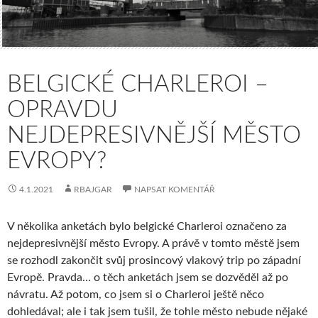
BELGICKÉ CHARLEROI –
OPRAVDU
NEJDEPRESIVNĚJŠÍ MĚSTO
EVROPY?
4.1.2021
RBAJGAR
NAPSAT KOMENTÁŘ
V několika anketách bylo belgické Charleroi označeno za
nejdepresivnější město Evropy. A právě v tomto městě jsem
se rozhodl zakončit svůj prosincový vlakový trip po západní
Evropě. Pravda… o těch anketách jsem se dozvěděl až po
návratu. Až potom, co jsem si o Charleroi ještě něco
dohledával; ale i tak jsem tušil, že tohle město nebude nějaké