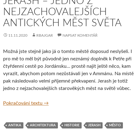
JERASH – JEDNO Z
NEJZACHOVALEJŠÍCH
ANTICKÝCH MĚST SVĚTA
11.11.2020
RBAJGAR
NAPSAT KOMENTÁŘ
Možná jste stejně jako já o tomto městě doposud neslyšeli. I
pro mě to měl být původně jen neznámý doplněk k Petře při
čtyřdenní cestě po Jordánsku… prostě najít ještě něco, kam
vyrazit, abychom potom nezůstávali jen v Ammánu. Na místě
pak následovalo velmi příjemné překvapení. Jerash je totiž
jedno z nejzachovalejších starověkých měst na světě vůbec.
Jerash – jedno z nejzachovalejších antickýc
Pokračování textu
→
ANTIKA
ARCHITEKTURA
HISTORIE
JERASH
MĚSTO