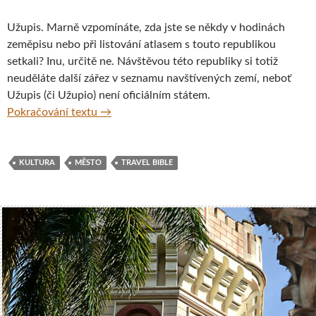
Užupis. Marně vzpomínáte, zda jste se někdy v hodinách
zeměpisu nebo při listování atlasem s touto republikou
setkali? Inu, určitě ne. Návštěvou této republiky si totiž
neuděláte další zářez v seznamu navštívených zemí, neboť
Užupis (či Užupio) není oficiálním státem.
Vítejte v republice Užupis!
Pokračování textu
→
KULTURA
MĚSTO
TRAVEL BIBLE