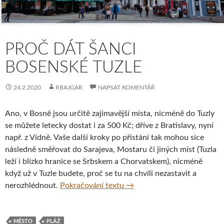
PROČ DÁT ŠANCI
BOSENSKÉ TUZLE
24.2.2020
RBAJGAR
NAPSAT KOMENTÁŘ
Ano, v Bosně jsou určitě zajímavější místa, nicméně do Tuzly
se můžete letecky dostat i za 500 Kč; dříve z Bratislavy, nyní
např. z Vídně. Vaše další kroky po přistání tak mohou sice
následně směřovat do Sarajeva, Mostaru či jiných míst (Tuzla
leží i blízko hranice se Srbskem a Chorvatskem), nicméně
když už v Tuzle budete, proč se tu na chvíli nezastavit a
Proč dát šanci bosenské Tuz
nerozhlédnout.
Pokračování textu
→
MĚSTO
PLÁŽ