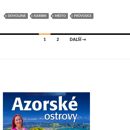
DOVOLENÁ
KARIBIK
MĚSTO
PRŮVODCE
Navigace
1
2
DALŠÍ →
pro
příspěvky