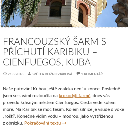
FRANCOUZSKÝ ŠARM S
PŘÍCHUTÍ KARIBIKU –
CIENFUEGOS, KUBA
21.8.2018
SVĚTLA ROŽNOVJÁKOVÁ
1 KOMENTÁŘ
Naše putování Kubou ještě zdaleka není u konce. Posledně
jsem se s vámi rozloučila na
krokodýlí farmě,
dnes vás
provedu krásným městem Cienfuegos. Cesta vede kolem
moře. Na Karibik se moc těším. Kolem silnice je všude divoké
„roští“. Konečně vidím vodu – modrou, jako vystřiženou
Francouzský šarm s příchutí Kar
z obrázku.
Pokračování textu
→