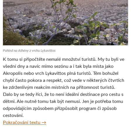
Pohled na Athény z vrchu Lykavittos
K tomu si připočtěte nemalé množství turistů. My tu byli ve
všední dny a navíc mimo sezónu a i tak byla místa jako
Akropolis nebo vrch Lykavittos plná turistů. Těm bohužel
chybí často pokora a respekt, což vede v některých čtvrtích
ke zdrženlivým reakcím místních na přítomnost turistů.
Dalo by se tedy říci, že to není ideální destinace pro cestu s
dětmi. Ale nutně tomu tak být nemusí. Jen je potřeba tomu
odpovídajícím způsobem přizpůsobit program či způsob
cestování.
Do Athén s dětmi
Pokračování textu
→