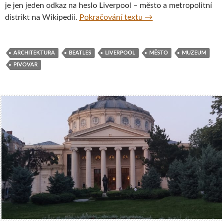
je jen jeden odkaz na heslo Liverpool – město a metropolitní
Liverpool – město, kte
distrikt na Wikipedii.
Pokračování textu
→
ARCHITEKTURA
BEATLES
LIVERPOOL
MĚSTO
MUZEUM
PIVOVAR