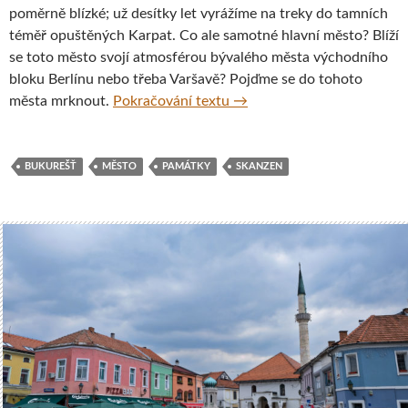
poměrně blízké; už desítky let vyrážíme na treky do tamních
téměř opuštěných Karpat. Co ale samotné hlavní město? Blíží
se toto město svojí atmosférou bývalého města východního
bloku Berlínu nebo třeba Varšavě? Pojďme se do tohoto
Víkend v Bukurešti
města mrknout.
Pokračování textu
→
BUKUREŠŤ
MĚSTO
PAMÁTKY
SKANZEN