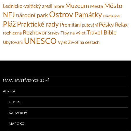
Město
Muzeum
Lednicko-valtický areál
moře
Města
Ostrov
Památky
NEJ
národní park
Plavba lodí
Pláž
Praktické rady
Pěšky
Relax
Promítání
putování
Rozhovor
Travel Bible
rozhledna
Tipy na výlet
Stavby
UNESCO
Ubytování
Život na cestách
Výlet
MAPA NAVŠTÍVENÝCH ZEMÍ
AFRIKA
ETIOPIE
KAPVERDY
MAROKO