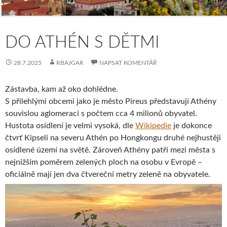
DO ATHÉN S DĚTMI
28.7.2025
RBAJGAR
NAPSAT KOMENTÁŘ
Zástavba, kam až oko dohlédne.
S přilehlými obcemi jako je město Pireus představují Athény
souvislou aglomeraci s počtem cca 4 milionů obyvatel.
Hustota osídlení je velmi vysoká, dle
Wikipedie
je dokonce
čtvrť Kipseli na severu Athén po Hongkongu druhé nejhustěji
osídlené území na světě. Zároveň Athény patří mezi města s
nejnižším poměrem zelených ploch na osobu v Evropě –
oficiálně mají jen dva čtvereční metry zeleně na obyvatele.