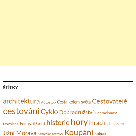
ŠTÍTKY
architektura
Cestovatelé
Cesta kolem světa
Autostop
cestování
Cyklo
Dobrodružství
Dobročinnost
hory
historie
Hrad
Festival
Gent
Dovolená
Indie
Jezero
Koupání
Jižní Morava
Kultura
Kanárské ostrovy