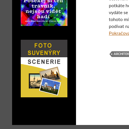
potkáte ho
vydáte se 
tohoto mís
podívat na
Pokračová
ARCHITE