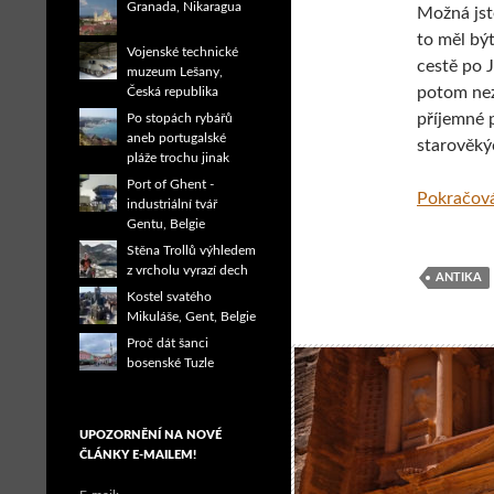
Granada, Nikaragua
Možná jst
to měl bý
Vojenské technické
cestě po 
muzeum Lešany,
potom nez
Česká republika
příjemné p
Po stopách rybářů
aneb portugalské
starověký
pláže trochu jinak
Port of Ghent -
Pokračová
industriální tvář
Gentu, Belgie
Stěna Trollů výhledem
z vrcholu vyrazí dech
ANTIKA
Kostel svatého
Mikuláše, Gent, Belgie
Proč dát šanci
bosenské Tuzle
UPOZORNĚNÍ NA NOVÉ
ČLÁNKY E-MAILEM!