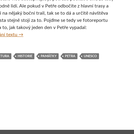
dně lidí. Ale pokud v Petře odbočíte z hlavní trasy a
i na nějaký boční trail, tak se to dá a určitě návštěva
ta stejně stojí za to. Pojďme se tedy ve fotoreportu
 to, jak takový jeden den v Petře vypadal:
Fotoreport z jordánské Petry
ní textu
→
KTURA
HISTORIE
PAMÁTKY
PETRA
UNESCO