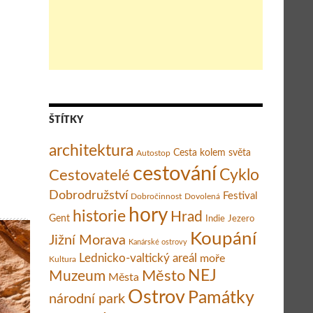
ŠTÍTKY
a
architektura
Cesta kolem světa
Autostop
cestování
Cestovatelé
Cyklo
Dobrodružství
Festival
Dobročinnost
Dovolená
hory
historie
Hrad
Gent
Indie
Jezero
Koupání
Jižní Morava
Kanárské ostrovy
Lednicko-valtický areál
moře
Kultura
Město
NEJ
Muzeum
Města
Ostrov
Památky
národní park