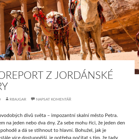
OREPORT Z JORDÁNSKÉ
RY
0
RBAJGAR
NAPSAT KOMENTÁŘ
ovodobých divů světa – impozantní skalní město Petra.
sem na jeden nebo dva dny. Za sebe mohu říci, že jeden den
 pohodě a dá se stihnout to hlavní. Bohužel, jak je
stále více dostupnější, je potřeba počítat s tím, že tady