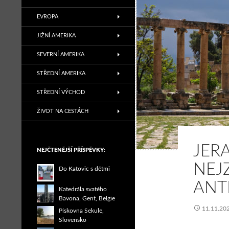
EVROPA
JIŽNÍ AMERIKA
SEVERNÍ AMERIKA
STŘEDNÍ AMERIKA
STŘEDNÍ VÝCHOD
ŽIVOT NA CESTÁCH
JER
NEJČTENĚJŠÍ PŘÍSPĚVKY:
NEJ
Do Katovic s dětmi
ANT
Katedrála svatého
Bavona, Gent, Belgie
11.11.20
Pískovna Sekule,
Slovensko