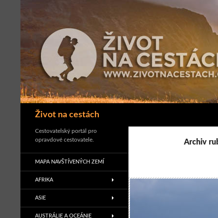
Přejít
k
obsahu
webu
Hledat
Život na cestách
Cestovatelský portál pro
opravdové cestovatele.
Archiv ru
MAPA NAVŠTÍVENÝCH ZEMÍ
AFRIKA
ASIE
AUSTRÁLIE A OCEÁNIE