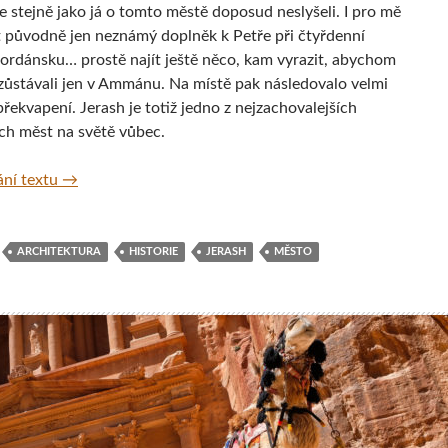
e stejně jako já o tomto městě doposud neslyšeli. I pro mě
t původně jen neznámý doplněk k Petře při čtyřdenní
Jordánsku… prostě najít ještě něco, kam vyrazit, abychom
ůstávali jen v Ammánu. Na místě pak následovalo velmi
řekvapení. Jerash je totiž jedno z nejzachovalejších
ch měst na světě vůbec.
Jerash – jedno z nejzachovalejších antických měst svět
ní textu
→
ARCHITEKTURA
HISTORIE
JERASH
MĚSTO