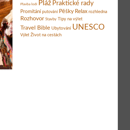
Pláž
Praktické rady
Plavba lodí
Pěšky
Relax
Promítání
rozhledna
putování
Rozhovor
Tipy na výlet
Stavby
UNESCO
Travel Bible
Ubytování
Život na cestách
Výlet