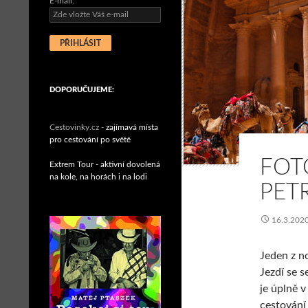
E-mail:
DOPORUČUJEME:
Cestovinky.cz -
zajímavá místa
pro cestování po světě
FOT
Extrem Tour - aktivní dovolená
na kole, na horách i na lodi
PET
16.3.202
Jeden z n
Jezdí se 
je úplně v
cestování 