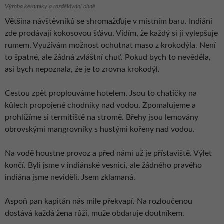
Výroba keramiky a rozdělávání ohně
Většina návštěvníků se shromažďuje v místním baru. Indiáni
zde prodávají kokosovou šťávu. Vidím, že každý si ji vylepšuje
rumem. Využívám možnost ochutnat maso z krokodýla. Není
to špatné, ale žádná zvláštní chuť. Pokud bych to nevěděla,
asi bych nepoznala, že je to zrovna krokodýl.
Cestou zpět proplouváme hotelem. Jsou to chatičky na
kůlech propojené chodníky nad vodou. Zpomalujeme a
prohlížíme si termitiště na stromě. Břehy jsou lemovány
obrovskými mangrovníky s hustými kořeny nad vodou.
Na vodě houstne provoz a před námi už je přístaviště. Výlet
končí. Byli jsme v indiánské vesnici, ale žádného pravého
indiána jsme neviděli. Jsem zklamaná.
Aspoň pan kapitán nás mile překvapí. Na rozloučenou
dostává každá žena růži, muže obdaruje doutníkem.