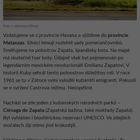
Pole s cukrovou třtinou
Vzdalujeme se z provincie Havana a vjíždíme do
provincie
Matanzas
. Silnici lemují rozlehlé sady pomerančovníků.
Směřujeme na polostrov Zapata, španělsky bota. Na mapě
má skutečně tvar boty. Údajně však byl pojmenován po
legendárním mexickém revolucionáři Emilianu Zapatovi. V
historii Kuby sehrál tento poloostrov důležitou roli. V roce
1961 se tu v Zátoce sviní vylodili kubánští emigranti. Pokusili
se o svržení Castrova režimu. Neúspěšně.
Nachází se zde jeden z kubánských národních parků –
Ciénaga de Zapata
(Zapatská bažina, také mokřady Zapata).
Byl vyhlášen i biosférickou rezervací UNESCO. Ve zdejších
močálech žijí mimo jiné krokodýli.