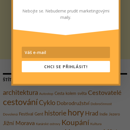
Nebojte se. Nebudeme prudit marketingovými
maily.
CHCI SE PŘIHLÁSIT!
ŠTÍTKY
architektura
Cestovatelé
Cesta kolem světa
Autostop
cestování
Cyklo
Dobrodružství
Dobročinnost
hory
historie
Hrad
Festival
Gent
Dovolená
Indie
Jezero
Koupání
Jižní Morava
Kultura
Kanárské ostrovy