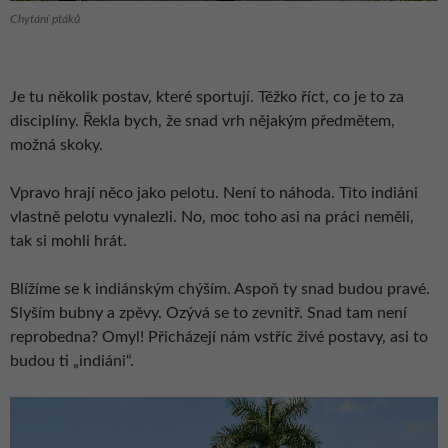
Chytání ptáků
Je tu několik postav, které sportují. Těžko říct, co je to za
disciplíny. Řekla bych, že snad vrh nějakým předmětem,
možná skoky.
Vpravo hrají něco jako pelotu. Není to náhoda. Tito indiáni
vlastně pelotu vynalezli. No, moc toho asi na práci neměli,
tak si mohli hrát.
Blížíme se k indiánským chýším. Aspoň ty snad budou pravé.
Slyším bubny a zpěvy. Ozývá se to zevnitř. Snad tam není
reprobedna? Omyl! Přicházejí nám vstříc živé postavy, asi to
budou ti „indiáni“.