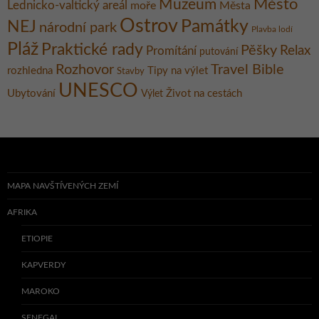
Město
Muzeum
Lednicko-valtický areál
moře
Města
Ostrov
Památky
NEJ
národní park
Plavba lodí
Pláž
Praktické rady
Pěšky
Relax
Promítání
putování
Rozhovor
Travel Bible
rozhledna
Tipy na výlet
Stavby
UNESCO
Ubytování
Život na cestách
Výlet
MAPA NAVŠTÍVENÝCH ZEMÍ
AFRIKA
ETIOPIE
KAPVERDY
MAROKO
SENEGAL