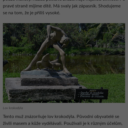
pravé straně míjíme dítě. Má svaly jak zápasník. Shodujeme
se na tom, že je příliš vysoké.
Lov krokodýla
Tento muž znázorňuje lov krokodýla. Původní obyvatelé se
živili masem a kůže vydělávali. Používali je k různým účelům,