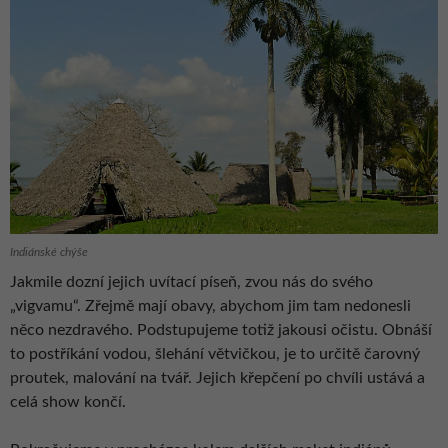
Indiánské chýše
Jakmile dozní jejich uvítací píseň, zvou nás do svého
„vigvamu“. Zřejmě mají obavy, abychom jim tam nedonesli
něco nezdravého. Podstupujeme totiž jakousi očistu. Obnáší
to postříkání vodou, šlehání větvičkou, je to určitě čarovný
proutek, malování na tvář. Jejich křepčení po chvíli ustává a
celá show končí.