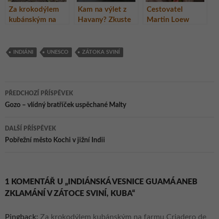
Za krokodýlem
Kam na výlet z
Cestovatel
kubánským na
Havany? Zkuste
Martin Loew
farmu Criadero
si zajet do
uvádí nejnovější
de Cocodrilos,
provincie Pinar
diashow: Kuba –
Guamá, Kuba
del Rio, Kuba
ostrov na
INDIÁNI
UNESCO
ZÁTOKA SVINÍ
rozcestí dějin
Navigace
PŘEDCHOZÍ PŘÍSPĚVEK
pro
Gozo – vlídný bratříček uspěchané Malty
příspěvky
DALŠÍ PŘÍSPĚVEK
Pobřežní město Kochi v jižní Indii
1 KOMENTÁŘ U „INDIÁNSKÁ VESNICE GUAMÁ ANEB
ZKLAMÁNÍ V ZÁTOCE SVINÍ, KUBA“
Pingback:
Za krokodýlem kubánským na farmu Criadero de