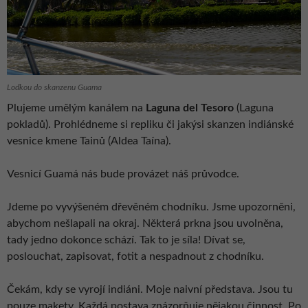
Loďkou do skanzenu Guama
Plujeme umělým kanálem na
Laguna del Tesoro
(Laguna
pokladů). Prohlédneme si repliku či jakýsi skanzen indiánské
vesnice kmene Tainů (Aldea Taína).
Vesnicí Guamá nás bude provázet náš průvodce.
Jdeme po vyvýšeném dřevěném chodníku. Jsme upozorněni,
abychom nešlapali na okraj. Některá prkna jsou uvolněna,
tady jedno dokonce schází. Tak to je síla! Dívat se,
poslouchat, zapisovat, fotit a nespadnout z chodníku.
Čekám, kdy se vyrojí indiáni. Moje naivní představa. Jsou tu
pouze makety. Každá postava znázorňuje nějakou činnost. Po