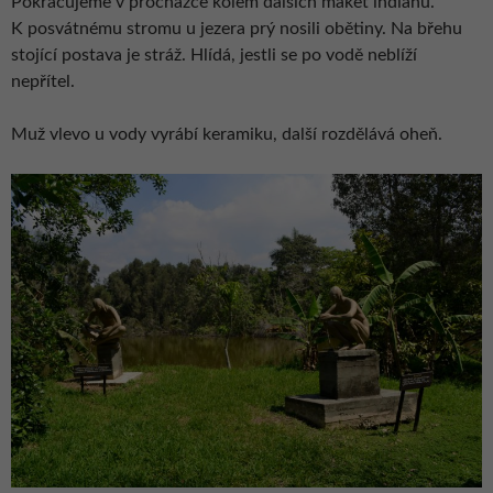
Pokračujeme v procházce kolem dalších maket indiánů.
K posvátnému stromu u jezera prý nosili obětiny. Na břehu
stojící postava je stráž. Hlídá, jestli se po vodě neblíží
nepřítel.
Muž vlevo u vody vyrábí keramiku, další rozdělává oheň.