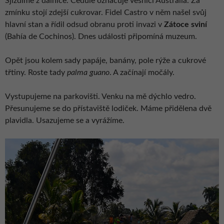
Sjíždíme z dálnice. Cedule označuje vesnici Australia. Za
zmínku stojí zdejší cukrovar. Fidel Castro v něm našel svůj
hlavní stan a řídil odsud obranu proti invazi v
Zátoce sviní
(Bahía de Cochinos). Dnes události připomíná muzeum.
Opět jsou kolem sady papáje, banány, pole rýže a cukrové
třtiny. Roste tady
palma guano
. A začínají močály.
Vystupujeme na parkovišti. Venku na mě dýchlo vedro.
Přesunujeme se do přístaviště lodiček. Máme přidělena dvě
plavidla. Usazujeme se a vyrážíme.