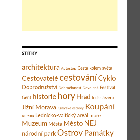
 Guamá aneb Zklamání v Zátoce sviní, Kuba
ŠTÍTKY
architektura
Cesta kolem světa
Autostop
cestování
Cestovatelé
Cyklo
Dobrodružství
Festival
Dobročinnost
Dovolená
hory
historie
Hrad
Gent
Indie
Jezero
Koupání
Jižní Morava
Kanárské ostrovy
Lednicko-valtický areál
moře
Kultura
Město
NEJ
Muzeum
Města
Ostrov
Památky
národní park