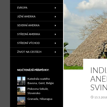
EVROPA
JIŽNÍ AMERIKA
SEVERNÍ AMERIKA
STŘEDNÍ AMERIKA
STŘEDNÍ VÝCHOD
ŽIVOT NA CESTÁCH
IND
NEJČTENĚJŠÍ PŘÍSPĚVKY:
ANE
Katedrála svatého
Bavona, Gent, Belgie
SVIN
Pískovna Sekule,
Slovensko
15.5.201
Granada, Nikaragua