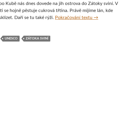
po Kubě nás dnes dovede na jih ostrova do Zátoky sviní. V
ti se hojně pěstuje cukrová třtina. Právě míjíme lán, kde
Indiánská vesnice
sklízet. Daří se tu také rýži.
Pokračování textu
→
UNESCO
ZÁTOKA SVINÍ