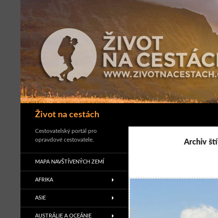
Přejít
k
obsahu
webu
Hledat
Život na cestách
Cestovatelský portál pro
opravdové cestovatele.
Archiv ští
MAPA NAVŠTÍVENÝCH ZEMÍ
AFRIKA
ASIE
AUSTRÁLIE A OCEÁNIE