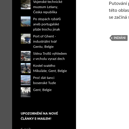
Vojenské technické
Putování 
muzeum Lešany,
této oblas
Česká republika
se začíná 
Po stopách rybářů
aneb portugalské
pláže trochu jinak
Port of Ghent -
INDIÁNI
industriální tvář
Gentu, Belgie
Stěna Trollů výhledem
z vrcholu vyrazí dech
Kostel svatého
Mikuláše, Gent, Belgie
Proč dát šanci
bosenské Tuzle
Gent, Belgie
UPOZORNĚNÍ NA NOVÉ
ČLÁNKY E-MAILEM!