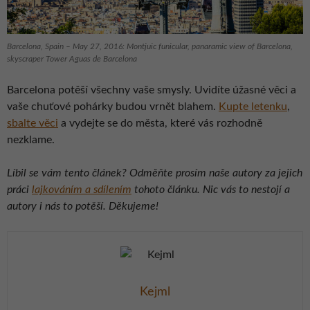
Barcelona, Spain – May 27, 2016: Montjuic funicular, panaramic view of Barcelona,
skyscraper Tower Aguas de Barcelona
Barcelona potěší všechny vaše smysly. Uvidíte úžasné věci a
vaše chuťové pohárky budou vrnět blahem.
Kupte letenku
,
sbalte věci
a vydejte se do města, které vás rozhodně
nezklame.
Líbil se vám tento článek? Odměňte prosím naše autory za jejich
práci
lajkováním a sdílením
tohoto článku. Nic vás to nestojí a
autory i nás to potěší. Děkujeme!
Kejml