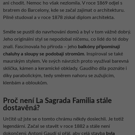
ani chodit. Nemoc ho však nezlomila. V roce 1869 odjel s
bratrem do Barcelony, kde se začal zajímat o architekturu.
Pilně studoval a v roce 1878 získal diplom architekta.
Směle se pustil do navrhování domů a byl v tom vážně dobrý.
Jeho originální styl se nepodobal ničemu, co lidé do té doby
–
znali. Fascinovala ho příroda
jeho
balk
óny připomínají
chaluhy a sloupy se podobají stromům
. Inspiroval se také
maurským stylem. Ve svých návrzích proto využíval barevná
sklíčka, kámen a keramické obklady. Gaudího díla poznáte i
díky parabolickým, tedy směrem nahoru se zužujícím,
klenbám a obloukům.
Proč není La Sagrada Familia stále
dostavěná?
Určitě už jste se o tomto chrámu někdy doslechli. Je totiž
legendární. Začal se stavět v roce 1882 a stále není
dokončený. Antoni Gaudí si přál, aby celá stavba
byla