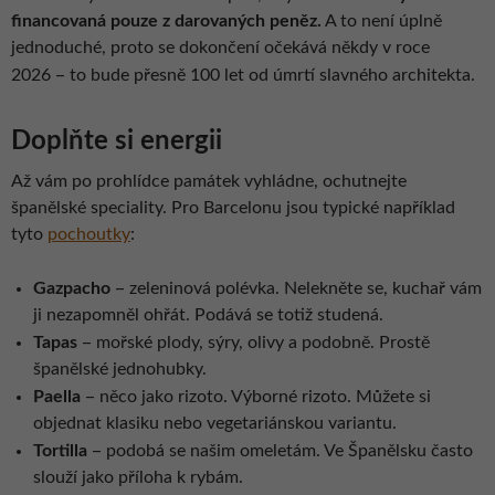
financovaná pouze z darovaných peněz.
A to není úplně
jednoduché, proto se dokončení očekává někdy v roce
–
2026
to bude přesně 100 let od úmrtí slavného architekta.
Doplňte si energii
Až vám po prohlídce památek vyhládne, ochutnejte
španělské speciality. Pro Barcelonu jsou typické například
tyto
pochoutky
:
–
Gazpacho
zeleninová polévka. Nelekněte se, kuchař vám
ji nezapomněl ohřát. Podává se totiž studená.
–
Tapas
mořské plody, sýry, olivy a podobně. Prostě
španělské jednohubky.
–
Paella
něco jako rizoto. Výborné rizoto. Můžete si
objednat klasiku nebo vegetariánskou variantu.
–
Tortilla
podobá se našim omeletám. Ve Španělsku často
slouží jako příloha k rybám.