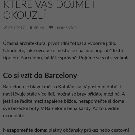
KTERÉ VÁS DOJME I
OKOUZLÍ
27.5.2017
KEJML
1 KOMENTÁŘ
Úžasná architektura, prvotřídní fotbal a výborné jídlo.
Uhodnete, jaké evropské město se snažíme popsat? Jestli
tipujete Barcelonu, hádáte správně. Pojďme se s ní seznámit.
Co si vzít do Barcelony
Barcelona je hlavní město Katalánska. V poslední době ji
navštěvuje stále více lidí, možná se brzy přidáte mezi ně. A
jestli se řadíte mezi zapálené běžce, nezapomeňte si doma
své běžecké boty. V Barceloně běhá každý. Až to uvidíte,
neodoláte.
Nezapomeňte doma:
platný občanský průkaz nebo cestovní