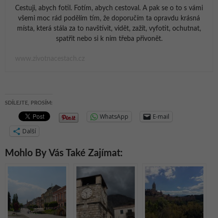
Cestuji, abych fotil. Fotím, abych cestoval. A pak se o to s vámi
všemi moc rád podělím tím, že doporučím ta opravdu krásná
místa, která stála za to navštívit, vidět, zažít, vyfotit, ochutnat,
spatřit nebo si k nim třeba přivonět.
www.zivotnacestach.cz
SDÍLEJTE, PROSÍM:
WhatsApp
E-mail
Další
Mohlo By Vás Také Zajímat: