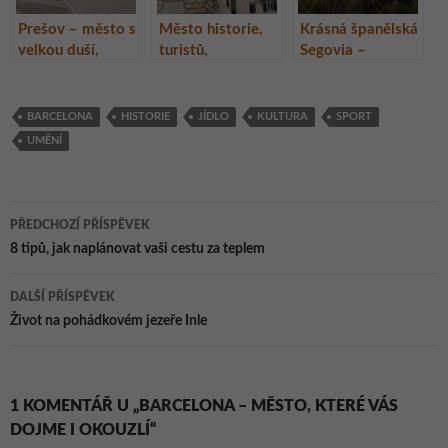
Prešov – město s
Město historie,
Krásná španělská
velkou duší,
turistů,
Segovia –
Slovensko
vetešnictví a
historické město
koček – Kotor,
s 28 m vysokým
Černá Hora
akvaduktem bez
BARCELONA
HISTORIE
JÍDLO
KULTURA
SPORT
pojiva
UMĚNÍ
Navigace
PŘEDCHOZÍ PŘÍSPĚVEK
pro
8 tipů, jak naplánovat vaši cestu za teplem
příspěvky
DALŠÍ PŘÍSPĚVEK
Život na pohádkovém jezeře Inle
1 KOMENTÁŘ U „BARCELONA – MĚSTO, KTERÉ VÁS
DOJME I OKOUZLÍ“