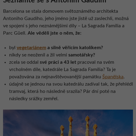
Seznamte se s Antonim Gaudím
Barcelona se stala domovem světoznámého architekta
Antoniho Gaudího, jeho jméno jste jistě už zaslechli, možná
ve spojení s jeho neznámějšími díly – La Sagrada Família a
Parc Güell.
Ale věděli jste o něm, že:
byl
vegetariánem
a silně věřícím katolíkem?
nikdy se neoženil a žil velmi
samotářsky?
zcela se oddal
sv
é práci a 43 let
pracoval na svém
vrcholném díle, katedrále La Sagrada Família? Ta je
považována za nejnavštěvovanější památku
Španělska
.
údajně se jednou na svou katedrálu zadíval tak, že přehlédl
tramvaj, která ho následně srazila? Pár dní poté na
následky srážky zemřel.