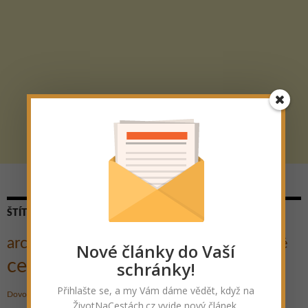
ŠTÍTKY
architektura
Cestovatelé
Nové články do Vaší
Cesta kolem světa
Autostop
cestování
schránky!
Cyklo
Dobrodružství
Dobročinnost
hory
Přihlašte se, a my Vám dáme vědět, když na
historie
Hrad
Festival
Gent
Dovolená
Indie
Jezero
ŽivotNaCestách.cz vyjde nový článek.