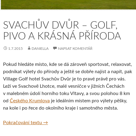
SVACHŮV DVŮR – GOLF,
PIVO A KRÁSNÁ PŘÍRODA
1.7.2015
DANIELLA
NAPSAT KOMENTÁŘ
Pokud hledáte místo, kde se dá zároveň sportovat, relaxovat,
podnikat výlety do přírody a ještě se dobře najíst a napít, pak
Village Golf hotel Svachův Dvůr je to pravé právě pro vás.
Leží ve Svachově Lhotce, malé vesničce v jižních Čechách
v malebném údolí horního toku Vltavy, a svou polohou 8 km
od
Českého Krumlova
je ideálním místem pro výlety pěšky,
na kole i po řece do okolního kraje i samotného města.
Svachův Dvůr – golf, pivo a krásná příroda
Pokračování textu
→