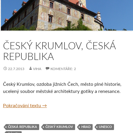
ČESKÝ KRUMLOV, ČESKÁ
REPUBLIKA
22.7.2013
VIHA
KOMENTÁŘE: 2
Český Krumlov, ozdoba jižních Čech, město plné historie,
ucelený soubor městské architektury gotiky a renesance.
Český Krumlov, Česká republika
Pokračování textu
→
ČESKÁ REPUBLIKA
ČESKÝ KRUMLOV
HRAD
UNESCO