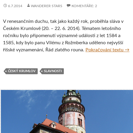
6.7.2014
WANDERER STARS
KOMENTÁŘE: 2
V renesančním duchu, tak jako každý rok, proběhla sláva v
Českém Krumlově (20. – 22. 6. 2014). Tématem letošního
ročníku bylo připomenutí významné události z let 1584 a
1585, kdy bylo panu Vilému z Rožmberka uděleno nejvyšší
Slav
říšské vyznamenání, Řád zlatého rouna.
Pokračování textu
→
ČESKÝ KRUMLOV
SLAVNOSTI