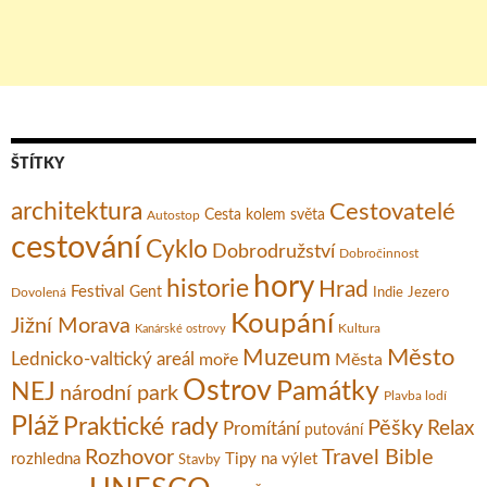
ŠTÍTKY
architektura
Cestovatelé
Cesta kolem světa
Autostop
cestování
Cyklo
Dobrodružství
Dobročinnost
hory
historie
Hrad
Festival
Gent
Dovolená
Indie
Jezero
Koupání
Jižní Morava
Kultura
Kanárské ostrovy
Město
Muzeum
Lednicko-valtický areál
moře
Města
Ostrov
Památky
NEJ
národní park
Plavba lodí
Pláž
Praktické rady
Pěšky
Relax
Promítání
putování
Rozhovor
Travel Bible
rozhledna
Tipy na výlet
Stavby