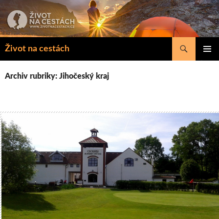
Přejít
k
obsahu
webu
Hledat
Život na cestách
ZÁKLAD
NAVIGA
Archiv rubriky: Jihočeský kraj
MENU