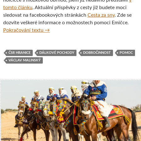
tomto článku
. Aktuální příspěvky z cesty již budete moci
sledovat na facebookových stránkách
Cesta za sny
. Zde se
dozvíte veškeré informace o možnostech pomoci Emičce.
Pěšky pro Emičku aneb 4 000 km za pomocí
Pokračování textu
→
ČSR HRANICE
DÁLKOVÉ POCHODY
DOBROČINNOST
POMOC
VÁCLAV MALINSKÝ