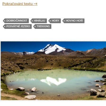
Trek od posvátného jezera Tso Moriri do údol
Pokračování textu
→
DOBROČINNOST
HIMÁLAJ
HORY
HOVNO HOŘÍ
POSVÁTNÉ JEZERO
TREKKING