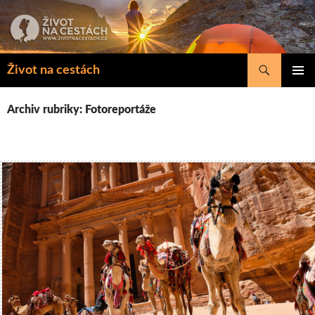
Přejít
k
obsahu
webu
Hledat
Život na cestách
ZÁKLAD
NAVIGA
Archiv rubriky: Fotoreportáže
MENU