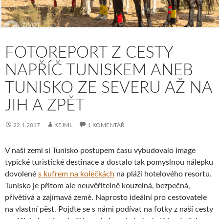
FOTOREPORT Z CESTY
NAPŘÍČ TUNISKEM ANEB
TUNISKO ZE SEVERU AŽ NA
JIH A ZPĚT
22.1.2017
KEJML
1 KOMENTÁŘ
V naší zemi si Tunisko postupem času vybudovalo image
typické turistické destinace a dostalo tak pomyslnou nálepku
dovolené
s kufrem na kolečkách
na pláži hotelového resortu.
Tunisko je přitom ale neuvěřitelně kouzelná, bezpečná,
přívětivá a zajímavá země. Naprosto ideální pro cestovatele
na vlastní pěst. Pojďte se s námi podívat na fotky z naší cesty