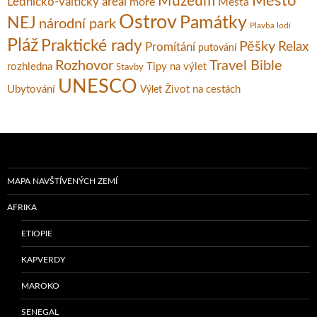
Město
Muzeum
Lednicko-valtický areál
moře
Města
Ostrov
Památky
NEJ
národní park
Plavba lodí
Pláž
Praktické rady
Pěšky
Relax
Promítání
putování
Rozhovor
Travel Bible
rozhledna
Tipy na výlet
Stavby
UNESCO
Ubytování
Život na cestách
Výlet
MAPA NAVŠTÍVENÝCH ZEMÍ
AFRIKA
ETIOPIE
KAPVERDY
MAROKO
SENEGAL