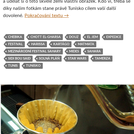
a udělat si o této skvělé zemi vlastní obrázek. Kdo ví, třeba se
díky našim fotkám stane právě Tunisko cílem vaší další
Fotoreport z cesty napříč Tuniske
dovolené.
Pokračování textu
→
CHEBIKA
CHOTT EL-GHARSA
DOUZ
EL JEM
EXPEDICE
FESTIVAL
HARISSA
KARTÁGO
MATMATA
MEZINÁRODNÍ FESTIVAL SAHARY
MIDES
SAHARA
SIDI BOU SAID
SOLNÁ PLÁŇ
STAR WARS
TAMERZA
TUNIS
TUNISKO