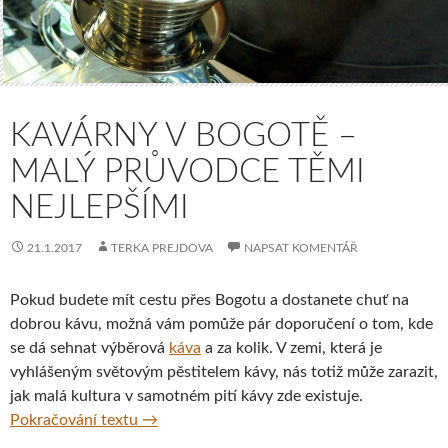
KAVÁRNY V BOGOTĚ –
MALÝ PRŮVODCE TĚMI
NEJLEPŠÍMI
21.1.2017
TERKA PREJDOVA
NAPSAT KOMENTÁŘ
Pokud budete mít cestu přes Bogotu a dostanete chuť na
dobrou kávu, možná vám pomůže pár doporučení o tom, kde
se dá sehnat výběrová
káva
a za kolik. V zemi, která je
vyhlášeným světovým pěstitelem kávy, nás totiž může zarazit,
jak malá kultura v samotném pití kávy zde existuje.
Kavárny v Bogotě – malý průvodce těmi nej
Pokračování textu
→