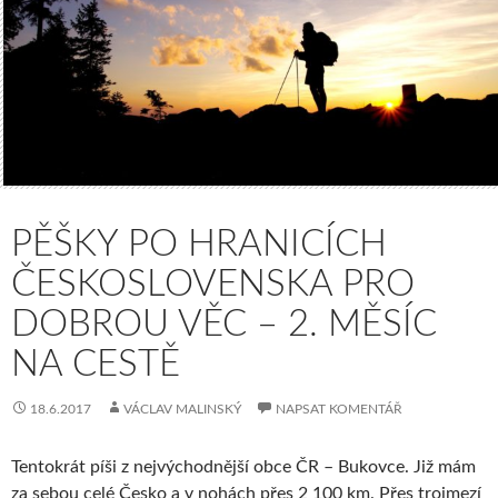
PĚŠKY PO HRANICÍCH
ČESKOSLOVENSKA PRO
DOBROU VĚC – 2. MĚSÍC
NA CESTĚ
18.6.2017
VÁCLAV MALINSKÝ
NAPSAT KOMENTÁŘ
Tentokrát píši z nejvýchodnější obce ČR – Bukovce. Již mám
za sebou celé Česko a v nohách přes 2 100 km. Přes trojmezí