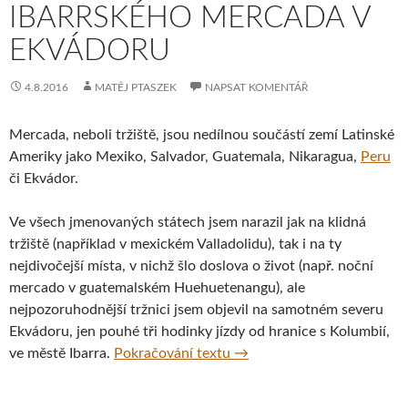
IBARRSKÉHO MERCADA V
EKVÁDORU
4.8.2016
MATĚJ PTASZEK
NAPSAT KOMENTÁŘ
Mercada, neboli tržiště, jsou nedílnou součástí zemí Latinské
Ameriky jako Mexiko, Salvador, Guatemala, Nikaragua,
Peru
či Ekvádor.
Ve všech jmenovaných státech jsem narazil jak na klidná
tržiště (například v mexickém Valladolidu), tak i na ty
nejdivočejší místa, v nichž šlo doslova o život (např. noční
mercado v guatemalském Huehuetenangu), ale
nejpozoruhodnější tržnici jsem objevil na samotném severu
Ekvádoru, jen pouhé tři hodinky jízdy od hranice s Kolumbií,
Tajemství kouzla ibarrskéh
ve městě Ibarra.
Pokračování textu
→