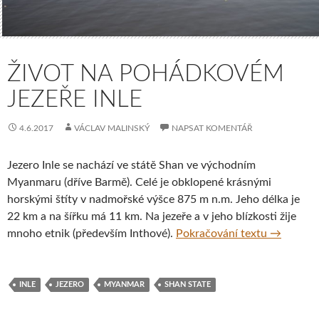
ŽIVOT NA POHÁDKOVÉM
JEZEŘE INLE
4.6.2017
VÁCLAV MALINSKÝ
NAPSAT KOMENTÁŘ
Jezero Inle se nachází ve státě Shan ve východním
Myanmaru (dříve Barmě). Celé je obklopené krásnými
horskými štíty v nadmořské výšce 875 m n.m. Jeho délka je
22 km a na šířku má 11 km. Na jezeře a v jeho blízkosti žije
Život na 
mnoho etnik (především Inthové).
Pokračování textu
→
INLE
JEZERO
MYANMAR
SHAN STATE