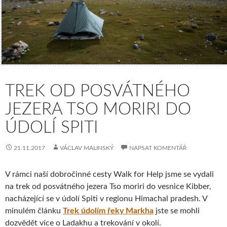
TREK OD POSVÁTNÉHO
JEZERA TSO MORIRI DO
ÚDOLÍ SPITI
21.11.2017
VÁCLAV MALINSKÝ
NAPSAT KOMENTÁŘ
V rámci naší dobročinné cesty Walk for Help jsme se vydali
na trek od posvátného jezera Tso moriri do vesnice Kibber,
nacházející se v údolí Spiti v regionu Himachal pradesh. V
minulém článku
Trek údolím řeky Markha
jste se mohli
dozvědět více o Ladakhu a trekování v okolí.