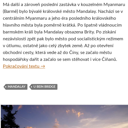
Má další a zároveň poslední zastávka v kouzelném Myanmaru
(Barmě) bylo bývalé královské město Mandalay. Nachází se v
centrálním Myanmaru a jeho éra posledního královského
hlavního města byla poměrně krátká. Po špatně vládnoucím
barmském králi byla Mandalay obsazena Brity. Po získání
nezávislosti zpět pak bylo město pod socialistickým režimem
v útlumu, ostatně jako celý zbytek země. Až po otevření
obchodní cesty, která vede až do Číny, se začalo městu
hospodářsky dařit a začalo se sem stěhovat i více Číňanů.
Bývalé královské město Mandalay, Barma
Pokračování textu
→
MANDALAY
U BEIN BRIDGE