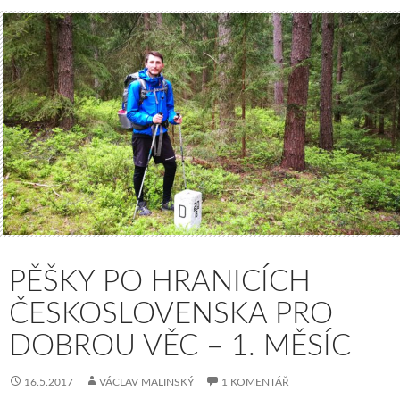
PĚŠKY PO HRANICÍCH
ČESKOSLOVENSKA PRO
DOBROU VĚC – 1. MĚSÍC
16.5.2017
VÁCLAV MALINSKÝ
1 KOMENTÁŘ