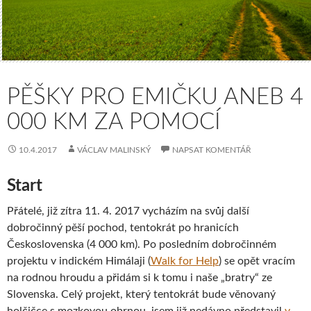
PĚŠKY PRO EMIČKU ANEB 4
000 KM ZA POMOCÍ
10.4.2017
VÁCLAV MALINSKÝ
NAPSAT KOMENTÁŘ
Start
Přátelé, již zítra 11. 4. 2017 vycházím na svůj další
dobročinný pěší pochod, tentokrát po hranicích
Československa (4 000 km). Po posledním dobročinném
projektu v indickém Himálaji (
Walk for Help
) se opět vracím
na rodnou hroudu a přidám si k tomu i naše „bratry“ ze
Slovenska. Celý projekt, který tentokrát bude věnovaný
holčičce s mozkovou obrnou, jsem již nedávno představil
v