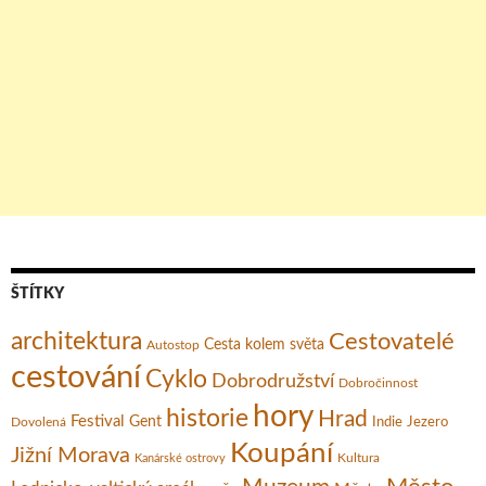
ŠTÍTKY
architektura
Cestovatelé
Cesta kolem světa
Autostop
cestování
Cyklo
Dobrodružství
Dobročinnost
hory
historie
Hrad
Festival
Gent
Dovolená
Indie
Jezero
Koupání
Jižní Morava
Kultura
Kanárské ostrovy