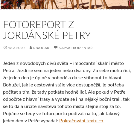
FOTOREPORT Z
JORDÁNSKÉ PETRY
16.3.2020
RBAJGAR
NAPSAT KOMENTÁŘ
Jeden z novodobých divů světa – impozantní skalní město
Petra. Jezdí se sem na jeden nebo dva dny. Za sebe mohu říci,
že jeden den je úplně v pohodě a dá se stihnout to hlavní.
Bohužel, jak je cestování stále více dostupnější, je potřeba
počítat s tím, že tady potkáte hodně lidí. Ale pokud v Petře
odbočíte z hlavní trasy a vydáte se i na nějaký boční trail, tak
se to dá a určitě návštěva tohoto místa stejně stojí za to.
Pojďme se tedy ve fotoreportu podívat na to, jak takový
Fotoreport z jor
jeden den v Petře vypadal:
Pokračování textu
→