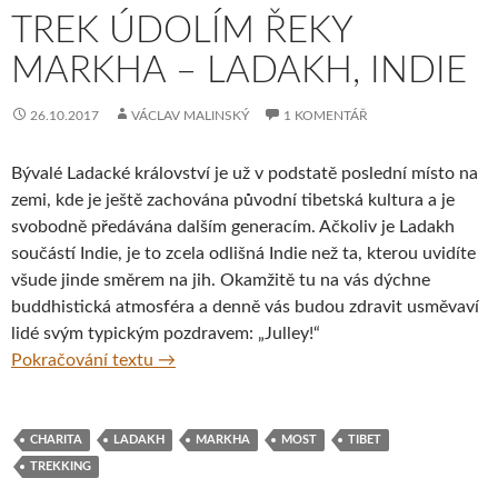
TREK ÚDOLÍM ŘEKY
MARKHA – LADAKH, INDIE
26.10.2017
VÁCLAV MALINSKÝ
1 KOMENTÁŘ
Bývalé Ladacké království je už v podstatě poslední místo na
zemi, kde je ještě zachována původní tibetská kultura a je
svobodně předávána dalším generacím. Ačkoliv je Ladakh
součástí Indie, je to zcela odlišná Indie než ta, kterou uvidíte
všude jinde směrem na jih. Okamžitě tu na vás dýchne
buddhistická atmosféra a denně vás budou zdravit usměvaví
lidé svým typickým pozdravem: „Julley!“
Trek údolím řeky Markha – Ladakh, Indie
Pokračování textu
→
CHARITA
LADAKH
MARKHA
MOST
TIBET
TREKKING