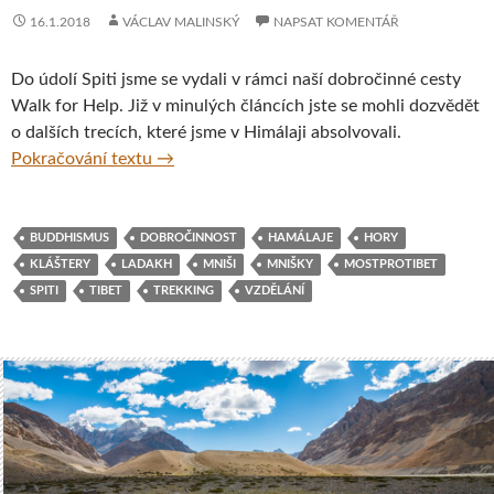
16.1.2018
VÁCLAV MALINSKÝ
NAPSAT KOMENTÁŘ
Do údolí Spiti jsme se vydali v rámci naší dobročinné cesty
Walk for Help. Již v minulých článcích jste se mohli dozvědět
o dalších trecích, které jsme v Himálaji absolvovali.
Za mnichy do údolí Spiti
Pokračování textu
→
BUDDHISMUS
DOBROČINNOST
HAMÁLAJE
HORY
KLÁŠTERY
LADAKH
MNIŠI
MNIŠKY
MOSTPROTIBET
SPITI
TIBET
TREKKING
VZDĚLÁNÍ