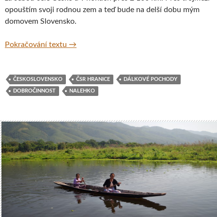
opouštím svoji rodnou zem a teď bude na delší dobu mým
domovem Slovensko.
Pěšky po hranicích Československa pro dobr
Pokračování textu
→
ČESKOSLOVENSKO
ČSR HRANICE
DÁLKOVÉ POCHODY
DOBROČINNOST
NALEHKO