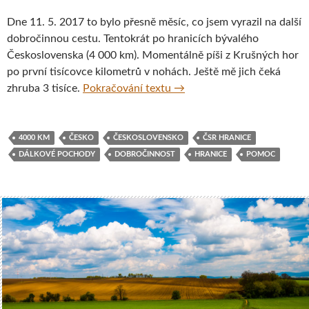
Dne 11. 5. 2017 to bylo přesně měsíc, co jsem vyrazil na další
dobročinnou cestu. Tentokrát po hranicích bývalého
Československa (4 000 km). Momentálně píši z Krušných hor
po první tisícovce kilometrů v nohách. Ještě mě jich čeká
Pěšky po hranicích Českosl
zhruba 3 tisíce.
Pokračování textu
→
4000 KM
ČESKO
ČESKOSLOVENSKO
ČSR HRANICE
DÁLKOVÉ POCHODY
DOBROČINNOST
HRANICE
POMOC