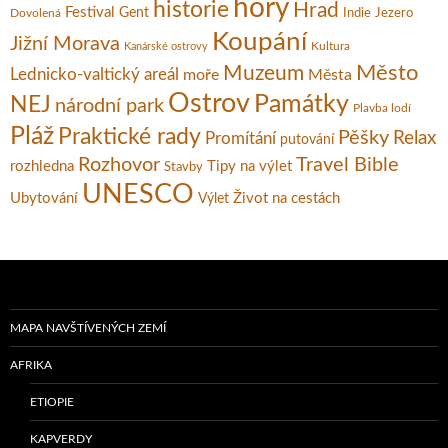
hory
historie
Hrad
Festival
Gent
Dovolená
Indie
Jezero
Koupání
Jižní Morava
Kultura
Kanárské ostrovy
Město
Muzeum
Lednicko-valtický areál
moře
Města
Ostrov
Památky
NEJ
národní park
Plavba lodí
Pláž
Praktické rady
Pěšky
Relax
Promítání
putování
Rozhovor
Travel Bible
rozhledna
Tipy na výlet
Stavby
UNESCO
Ubytování
Život na cestách
Výlet
MAPA NAVŠTÍVENÝCH ZEMÍ
AFRIKA
ETIOPIE
KAPVERDY