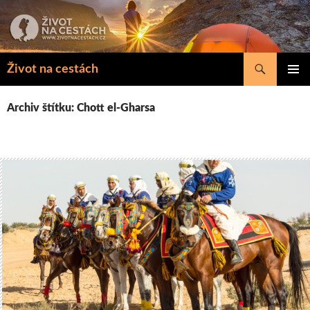
Přejít
k
obsahu
webu
Hledat
Život na cestách
ZÁKLAD
NAVIGA
Archiv štítku: Chott el-Gharsa
MENU