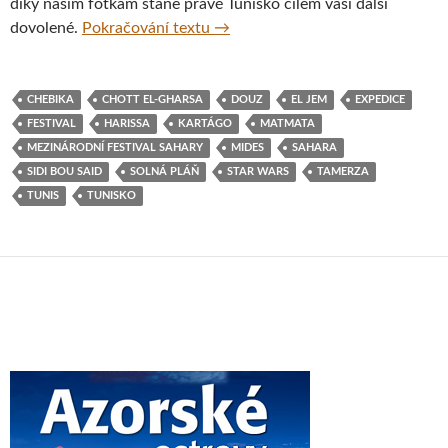
díky našim fotkám stane právě Tunisko cílem vaší další
Fotoreport z cesty napříč Tuniske
dovolené.
Pokračování textu
→
CHEBIKA
CHOTT EL-GHARSA
DOUZ
EL JEM
EXPEDICE
FESTIVAL
HARISSA
KARTÁGO
MATMATA
MEZINÁRODNÍ FESTIVAL SAHARY
MIDES
SAHARA
SIDI BOU SAID
SOLNÁ PLÁŇ
STAR WARS
TAMERZA
TUNIS
TUNISKO