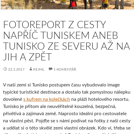
FOTOREPORT Z CESTY
NAPŘÍČ TUNISKEM ANEB
TUNISKO ZE SEVERU AŽ NA
JIH A ZPĚT
22.1.2017
KEJML
1 KOMENTÁŘ
V naší zemi si Tunisko postupem času vybudovalo image
typické turistické destinace a dostalo tak pomyslnou nálepku
dovolené
s kufrem na kolečkách
na pláži hotelového resortu.
Tunisko je přitom ale neuvěřitelně kouzelná, bezpečná,
přívětivá a zajímavá země. Naprosto ideální pro cestovatele
na vlastní pěst. Pojďte se s námi podívat na fotky z naší cesty
a udělat si o této skvělé zemi vlastní obrázek. Kdo ví, třeba se