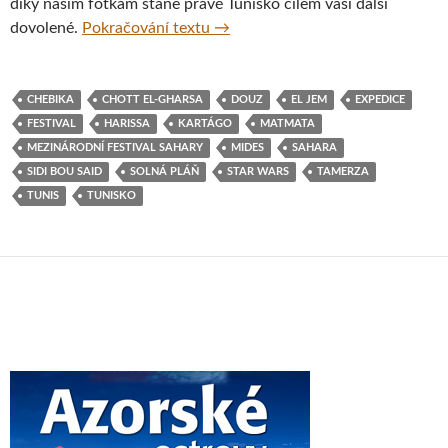
díky našim fotkám stane právě Tunisko cílem vaší další
Fotoreport z cesty napříč Tuniske
dovolené.
Pokračování textu
→
CHEBIKA
CHOTT EL-GHARSA
DOUZ
EL JEM
EXPEDICE
FESTIVAL
HARISSA
KARTÁGO
MATMATA
MEZINÁRODNÍ FESTIVAL SAHARY
MIDES
SAHARA
SIDI BOU SAID
SOLNÁ PLÁŇ
STAR WARS
TAMERZA
TUNIS
TUNISKO