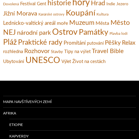
hory
historie
Hrad
Festival
Gent
Dovolená
Indie
Jezero
Koupání
Jižní Morava
Kultura
Kanárské ostrovy
Město
Muzeum
Lednicko-valtický areál
moře
Města
Ostrov
Památky
NEJ
národní park
Plavba lodí
Pláž
Praktické rady
Pěšky
Relax
Promítání
putování
Rozhovor
Travel Bible
rozhledna
Tipy na výlet
Stavby
UNESCO
Ubytování
Život na cestách
Výlet
MAPA NAVŠTÍVENÝCH ZEMÍ
AFRIKA
ETIOPIE
KAPVERDY