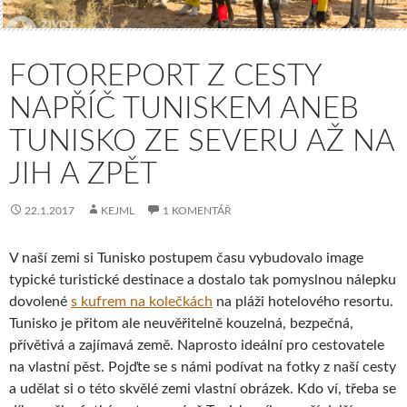
FOTOREPORT Z CESTY
NAPŘÍČ TUNISKEM ANEB
TUNISKO ZE SEVERU AŽ NA
JIH A ZPĚT
22.1.2017
KEJML
1 KOMENTÁŘ
V naší zemi si Tunisko postupem času vybudovalo image
typické turistické destinace a dostalo tak pomyslnou nálepku
dovolené
s kufrem na kolečkách
na pláži hotelového resortu.
Tunisko je přitom ale neuvěřitelně kouzelná, bezpečná,
přívětivá a zajímavá země. Naprosto ideální pro cestovatele
na vlastní pěst. Pojďte se s námi podívat na fotky z naší cesty
a udělat si o této skvělé zemi vlastní obrázek. Kdo ví, třeba se