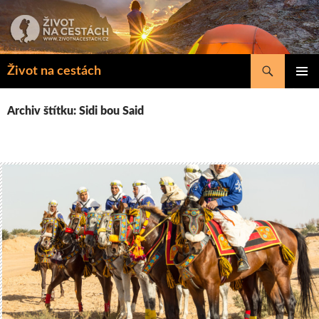
Přejít
k
obsahu
webu
Hledat
Život na cestách
ZÁKLAD
NAVIGA
Archiv štítku: Sidi bou Said
MENU