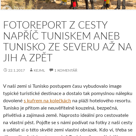
FOTOREPORT Z CESTY
NAPŘÍČ TUNISKEM ANEB
TUNISKO ZE SEVERU AŽ NA
JIH A ZPĚT
22.1.2017
KEJML
1 KOMENTÁŘ
V naší zemi si Tunisko postupem času vybudovalo image
typické turistické destinace a dostalo tak pomyslnou nálepku
dovolené
s kufrem na kolečkách
na pláži hotelového resortu.
Tunisko je přitom ale neuvěřitelně kouzelná, bezpečná,
přívětivá a zajímavá země. Naprosto ideální pro cestovatele
na vlastní pěst. Pojďte se s námi podívat na fotky z naší cesty
a udělat si o této skvělé zemi vlastní obrázek. Kdo ví, třeba se