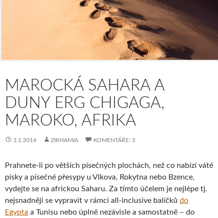
MAROCKÁ SAHARA A
DUNY ERG CHIGAGA,
MAROKO, AFRIKA
3.1.2014
ZIRHAMIA
KOMENTÁŘE: 3
Prahnete-li po větších písečných plochách, než co nabízí váté
písky a písečné přesypy u Vlkova, Rokytna nebo Bzence,
vydejte se na africkou Saharu. Za tímto účelem je nejlépe tj.
nejsnadněji se vypravit v rámci all-inclusive balíčků
do
Egypta
a Tunisu nebo úplně nezávisle a samostatně – do