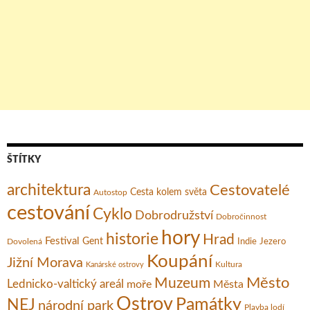
ŠTÍTKY
architektura
Cestovatelé
Cesta kolem světa
Autostop
cestování
Cyklo
Dobrodružství
Dobročinnost
hory
historie
Hrad
Festival
Gent
Dovolená
Indie
Jezero
Koupání
Jižní Morava
Kultura
Kanárské ostrovy
Město
Muzeum
Lednicko-valtický areál
moře
Města
Ostrov
Památky
NEJ
národní park
Plavba lodí