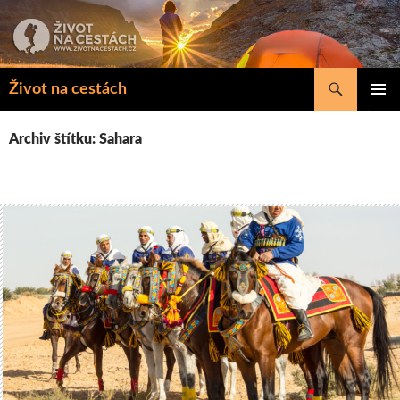
Přejít
k
obsahu
webu
Hledat
Život na cestách
ZÁKLAD
NAVIGA
Archiv štítku: Sahara
MENU